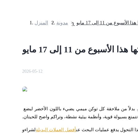
>
مدونة
>
المنزل
العقود الآجلة
2026-05-12
العقود الآجلة USDT
العقود الآجلة باستخدام USDT كضمان
يصبح متداولو العملات الرقمية أكثر انتقائية بكثير هذا الشهر. بدلاً من ملاحقة كل توكن ميمي يضيء باللون الأخضر لبضع 
متع بسيولة قوية، وأنظمة بيئية نشطة، وتراكم واضح للحيتان.
ا التحول يدفع عمليات البحث عن
أفضل العملات البديلة
لشراء
و