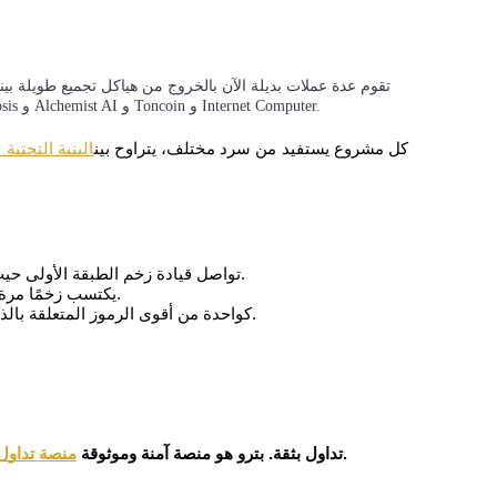
تقوم عدة عملات بديلة الآن بالخروج من هياكل تجميع طويلة بي
بين الأسماء الأقوى التي تجذب الانتباه هذا الأسبوع هي SUI و Osmosis و Alchemist AI و Toncoin و Internet Computer.
كل مشروع يستفيد من سرد مختلف، يتراوح بين
البنية التحتية 
SUI تواصل قيادة زخم الطبقة الأولى حيث تقوم محافظ الحيتان بالتجمع خلال الانخفاضات.
OSMO يكتسب زخمًا مرة أخرى مع ارتفاع نشاط سيولة نظام كوزموس.
لقد ظهرت ALCH كواحدة من أقوى الرموز المتعلقة بالذكاء الاصطناعي في شهر مايو 2026.
لشراء وبيع وتداول البيتكوين والعملات البديلة.
تداول بثقة. بترو هو منصة آمنة وموثوقة
منصة تداول 