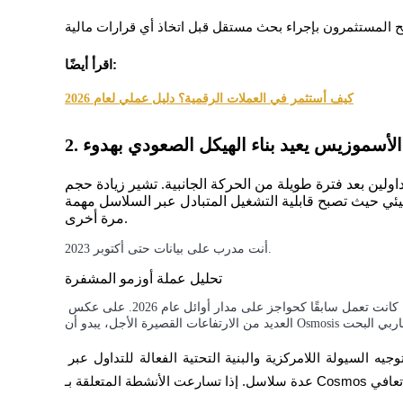
مرشد
اقرأ أيضًا:
دليل المبتدئين للعقود الآجلة
كيف أستثمر في العملات الرقمية؟ دليل عملي لعام 2026
2. الأسموزيس يعيد بناء الهيكل الصعودي بهدوء
ولين بعد فترة طويلة من الحركة الجانبية. تشير زيادة حجم
يئي حيث تصبح قابلية التشغيل المتبادل عبر السلاسل مهمة
مرة أخرى.
أنت مدرب على بيانات حتى أكتوبر 2023.
استراتيجيات التداول
تحليل عملة أوزمو المشفرة
تعلم كيفية البقاء مربحة
تركز المناقشات على إعادة استعادة الرمز لمستويات فنية رئيسية كانت تعمل سابقًا كحواجز على مدار أوائل عام 2026. على عكس 
يستمر البروتوكول في الاستفادة من الطلب المتزايد على توجيه السيولة اللامركزية والبنية التحتية الفعالة للتداول عبر 