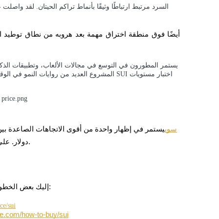
السرد مرتبط ارتباطًا وثيقًا بأنماط تراكم الحيتان. لقد واصل
يستمر المطورون في التوسع في مجالات الألعاب، وتطبيقات الذكاء ا
المشروع العديد من روايات النمو في الوقت نفسه
سوي
دولار. على الرغم من التوحيد الأخير، لا تزال الهيكلية الأوسع تبدو صاعدة.
تحليل البيانات الضخمة بما في ذلك المعلومات التجارية، وما إلى ذلك.
إذا كنت ترغب في تتبع أو الاستثمار في عملة SUI، إليك بعض الخطوات العملية:
ce/sui
ue.com/how-to-buy/sui