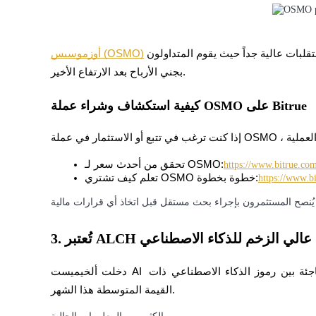
يكسب
ارتفعت بشكل كبير قبل أن تصحح نحو 0.065 دولار. لا تزال التقلبات عالية جداً حيث يقوم المتداولون 
أوزموسيس (OSMO)
بجني الأرباح بعد الارتفاع الأخير.
كيفية استكشاف وشراء عملة OSMO على Bitrue
تحقق من أحدث سعر لـ OSMO:
https://www.bitrue.co
تعلم كيف تشتري OSMO خطوة بخطوة:
https://www.b
خنزير الطاقة
احصل على مكافآت تنافسية يوميًا
بر ALCH رمزًا عالي الزخم للذكاء الاصطناعي
دخلت ألخيميست AI بسرعة الأضواء بعد تحقيقها واحدة من أقوى الأداءات المفاجئة بين رموز الذكاء الاصطناعي ذات 
القيمة المتوسطة هذا الشهر.