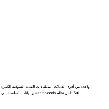
تشير بيانات السلسلة إلى زيادة نشاط التمويل اللامركزي جنبًا إلى جنب مع ارتفاع سيولة stablecoin داخل نظام Sui.