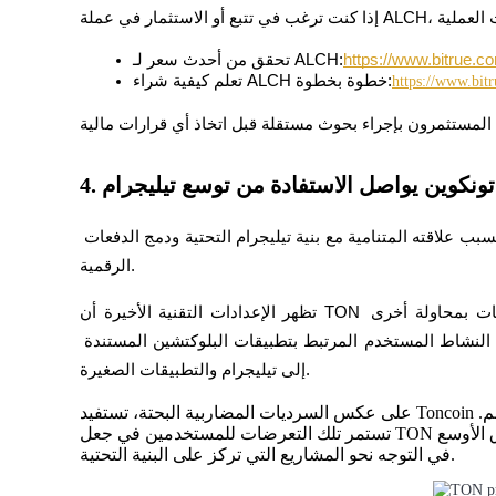
https://www.bitrue.co
تحقق من أحدث سعر لـ ALCH:
تعلم كيفية شراء ALCH خطوة بخطوة:
https://www.bit
عمليات احتجاز BTR
استثمارات حصرية لحاملي BTR
4. تونكوين يواصل الاستفادة من توسع تيليجرام
يبقى تونكوين واحدًا من الألعاب البيئية التي تُراقب عن كثب بسبب علاقته المتنامية مع بنية تيليجرام التحتية ودمج الدفعات 
الرقمية.
تظهر الإعدادات التقنية الأخيرة أن TON يدافع بنجاح عن مناطق الاختراق السابقة، مما يعزز التوقعات بمحاولة أخرى 
لاستمرار الاتجاه الصعودي. كما أن المتداولين يراقبون زيادة النشاط المستخدم المرتبط بتطبيقات البلوكتشين المستندة 
القروض
إلى تيليجرام والتطبيقات الصغيرة.
خدمة الاقتراض المدعومة بالعملات المشفرة
على عكس السرديات المضاربية البحتة، تستفيد Toncoin من الوصول إلى واحدة من أكبر أنظمة الرسائل في العالم.
تستمر تلك التعرضات للمستخدمين في جعل TON عملة بديلة مهمة يجب مراقبتها كلما بدأت سيولة السوق الأوسع
في التوجه نحو المشاريع التي تركز على البنية التحتية.