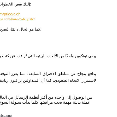
إذا كنت ترغب في تتبع أو الاستثمار في عملة ALCH، إليك بعض الخطوات العملية:
m/price/alch
rue.com/how-to-buy/alch
كما هو الحال دائمًا، يُنصح المستثمرون بإجراء بحوث مستقلة قبل اتخاذ أي قرارات مالية.