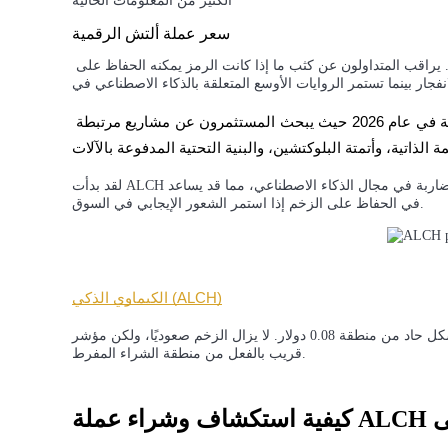
الكثير من المعلومات الحالية
سعر عملة ألتش الرقمية
التوقيع المساحي
التكهنات تأتي من توسعها العدواني بعد أسابيع من التراكم الضيق. يراقب المتداولون عن كثب ما إذا كانت الرمز يمكنه الحفاظ على 
عوائد عالية والوصول الفوري
يظل قطاع الذكاء الاصطناعي واحدًا من أكثر المواضيع سخونة في عام 2026 حيث يبحث المستثمرون عن مشاريع مرتبطة 
لقد بدأت ALCH في جذب سيولة أعمق مقارنة بالعديد من الرموز الصغيرة المضاربة في مجال الذكاء الاصطناعي، مما قد يساعد
في الحفاظ على الزخم إذا استمر الشعور الإيجابي في السوق.
الكيماوي الذكي (ALCH)
Launchpool
الرهان المرن لكسب العملات الرقمية الشهيرة
يتداول السعر حول 0.1006 دولار بعد أن انتعش بشكل حاد من منطقة 0.08 دولار. لا يزال الزخم صعوديًا، ولكن مؤشر Stoch RSI
قريب بالفعل من منطقة الشراء المفرط.