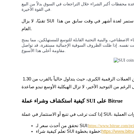
ت عدة محفظات أكبر الشراء خلال التراجعات في السوق بدلاً من البيع
في القوة الأخيرة.
كن متداول نسخ
استمتع بتقاسم الأرباح وعمولات نسخ التداول
تقنيًا، لا يزال SUI أيضًا فوق منطقة اختراق مهمة بعد هروبه من نطاق توطيد استمر لعدة أشهر في وقت سابق من هذا 
العام.
لاصطناعي، والبنية التحتية القابلة للتوسع للمستهلكين، مما يمنح
. إذا ظلت الظروف السوقية الإجمالية مستقرة، قد تواصل SUI اختبار مستويات
مقاومة أعلى هذا الأسبوع.
يستمر في إظهار واحدة من أقوى الاتجاهات الصاعدة بين العملات الرقمية الكبرى، حيث يتداول حالياً بالقرب من 1.30 
معلومة
كيفية استكشاف وشراء عملة SUI على Bitrue
تحقق من أحدث سعر لـ SUI:
https://www.bitrue.com/pri
https://www.bitr
تعلم كيفية شراء SUI خطوة بخطوة: