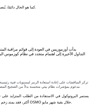
كما هو الحال دائمًا، يُنصح المستثمرون بإجراء بحث مستقل قبل اتخاذ أي قرارات مالية.
بدأت أوزموزيس في العودة إلى قوائم مراقبة المتدا
التداول الأخيرة إلى اهتمام متجدد في نظام كوزموس الب
العديد من الارتفاعات القصيرة الأجل، يبدو أن Osmosis مدعوم بمؤشرات نظام بيئي متحسنة بدلاً من الضجيج المضاربي البحت.
عدة سلاسل. إذا تسارعت الأنشطة المتعلقة بـ Cosmos أكثر، فقد يمتد زخم تعافي OSMO خلال بقية شهر مايو.