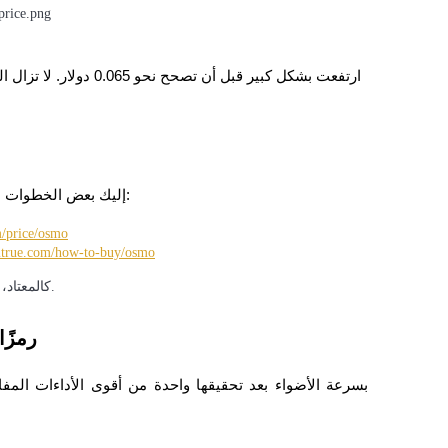
إذا كنت ترغب في تتبع أو الاستثمار في عملة OSMO ، إليك بعض الخطوات العملية:
m/price/osmo
itrue.com/how-to-buy/osmo
كالمعتاد، يُنصح المستثمرون بإجراء بحث مستقل قبل اتخاذ أي قرارات مالية.
3. تُعت