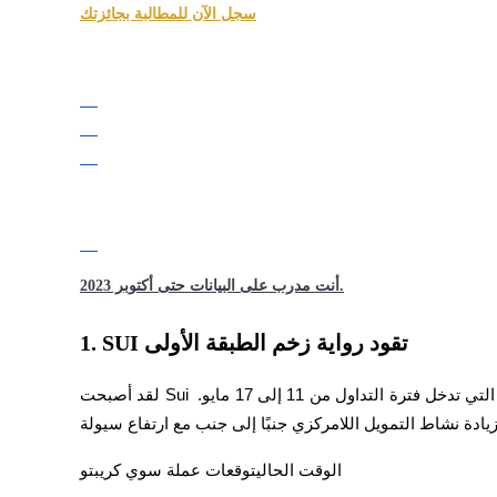
العقود الآجلة USDC
سجل الآن للمطالبة بجائزتك
العقود الآجلة باستخدام USDC كضمان
نسخ التداول
أنت مدرب على البيانات حتى أكتوبر 2023.
انضم إلى أفضل المتداولين
1. SUI تقود رواية زخم الطبقة الأولى
لقد أصبحت Sui واحدة من أقوى العملات البديلة ذات القيمة السوقية الكبيرة التي تدخل فترة التداول من 11 إلى 17 مايو. 
الوقت الحالي
توقعات عملة سوي كريبتو