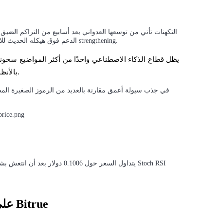
الدعم فوق هيكله الحديث للانفجار بينما تستمر الروايات الأوسع المتعلقة بالذكاء الاصطناعي في strengthening.
بالأنظمة الذاتية، وأتمتة البلوكتشين، والبنية التحتية المدفوعة بالآلات.
كيفية استكشاف وشراء عملة ALCH على Bitrue