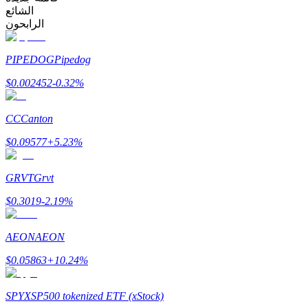
Bitrue
AI
الشائع
الرابحون
PIPEDOG
Pipedog
$
0.002452
-0.32
%
CC
Canton
شركاء بيترو
$
0.09577
+
5.23
%
GRVT
Grvt
$
0.3019
-2.19
%
AEON
AEON
$
0.05863
+
10.24
%
شركاء Bitrue
تصل العمولات إلى 65٪!
SPYX
SP500 tokenized ETF (xStock)