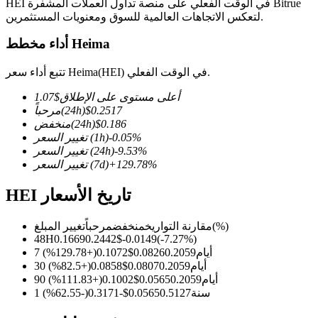
HEI في الوقت الفعلي على منصة تداول العملات المشفرة Bitrue
لتعكس الاتجاهات العالمية للسوق ومعنويات المستثمرين.
أداء مخطط Heima
العقود الآجلة لـ COIN-M
تتبع أداء سعر Heima(HEI) في الوقت الفعلي.
العقود الآجلة للعملات المشفرة
أعلى مستوى على الإطلاق
$
1.07
0.2517
$
(24h)
مرحباً
0.186
$
(24h)
منخفض
%
-0.05
(1h)
تغيير السعر
TradFi
%
-9.53
(24h)
تغيير السعر
%
129.78
+
(7d)
تغيير السعر
مشتقات الأسهم والعملات الأجنبية والمعادن الثمينة والسلع
HEI تاريخ الأسعار
(%)
مقارنة التواريخ
منخفض
مرحباً
تغيير المبلغ
48H
0.1669
0.2442
$
-0.0149
(
-7.27
%)
7 أيام
0.2059
0.0826
$
0.1072
(
+
129.78
%)
30 أيام
0.2059
0.0807
$
0.0858
(
+
82.5
%)
90 أيام
0.2059
0.0565
$
0.1002
(
+
111.83
%)
1 سنة
0.5127
0.0565
$
-0.3171
(
-62.55
%)