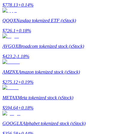
$
778.13
+
0.14
%
QQQX
Nasdaq tokenized ETF (xStock)
$
726.1
+
0.18
%
AVGOX
Broadcom tokenized stock (xStock)
الإحالة
$
423.2
-1.18
%
قم بدعوة صديق لتحصل على مكافآت نقدية
BTC Welcome Rewards
AMZNX
Amazon tokenized stock (xStock)
$
275.12
+
0.19
%
METAX
Meta tokenized stock (xStock)
$
594.64
+
0.18
%
GOOGLX
Alphabet tokenized stock (xStock)
$
356.58
+
0.44
%