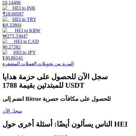
£
0.14496
HEI
to
INR
₹
18.60597
HEI
to
TRY
التوقيع المساحي
₺
9.32804
HEI
to
KRW
عوائد عالية والوصول الفوري
₩
275.33647
HEI
to
CAD
$
0.27282
HEI
to
JPY
¥
30.86141
المزيد من تحويلات العملات المشفرة
سجل الآن للحصول على حزمة هدايا
للمبتدئين بقيمة 1788 USDT
Launchpool
انضم إلى Bitrue للحصول على مكافآت حصرية
الرهان المرن لكسب العملات الرقمية الشهيرة
سجل الآن
الناس يسألون أيضًا: أسئلة أخرى حول HEI