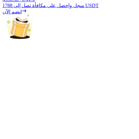
1788 USDT
سجل واحصل على مكافأة تصل إلى
BTC Welcome Rewards
انضم الآن
Deposit & Trade BTC to Share 25000 USDT prize pool!
Deposit CASHCAT & Win
Share 500000 CASHCAT prize pool
Exclusive for BitMart Users
Register & Trade to Win 500,000 USDT
Precious Metals Trading Carnival
Trade Gold & Silver · 33,333 USDT Bonus