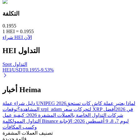
التكلفة
0.1955
1
HEI
=
0.1955
شراء HEI الآن
الاستثمار التلقائي
التداول
HEI
احصل على أرباح طويلة الأجل وفوائد مرنة
Spot التداول
HEI/USDT
0.1955
-9.53
%
أخبار Heima
لماذا يعتبر عملة كاش كات تستحق
دليل شراء عملة UNIPEG 2026
توقعات xrpl_adam لتحركات سعر XRP في 2026
أفضل
المشاهدة؟
شركات التداول الخاصة بالعملات المشفرة 2026: كيفية عمل
تعلم الستاكينغ
التداول الممول
كلمة Binance ليوم 7، 8، 9 أغسطس 2026: الإجابة
وكسب المكافآت
تعرف على كيفية كسب الدخل السلبي
تصنيف العملات المشفرة
قائمة جديدة