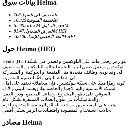
العقود الآجلة USDC
بيانات سوق Heima
العقود الآجلة باستخدام USDC كضمان
التصنيف في السوق
706
16.32M
القيمة السوقية
$
6.20M
حجم التداول 24 ساعة
$
HEI
81.47M
العرض المتداول
HEI
100.00M
الحد الأقصى للإمداد
حول Heima (HEI)
Heima (HEI) هو رمز رقمي قائم على البلوكشين ومُصدر على شبكة
بلوكتشين. ويعمل ضمن البنية التحتية الحالية للبلوكشين المستضيف
نسخ التداول
له، وقد يؤدي وظائف متعددة مثل المنفعة أو الحوكمة أو المشاركة
في النظام البيئي وفقًا لتصميم المشروع.
انضم إلى أفضل المتداولين
كونه رمزًا مبنيًا على شبكة بلوكتشين، فإن معاملاته تعتمد على أمان
الشبكة الأساسية وآلية الإجماع الخاصة بها. ويعتمد التبني والأداء
السوقي على تطور المشروع، وتفاعل المجتمع، ودين العمل
والديناميكيات في سوق العملات المشفرة بشكل عام.
يجب على المستثمرين مراجعة الوثائق الرسمية للمشروع لفهم
حالات الاستخدام المقصودة واقتصاديات الرمز بشكل أفضل.
مصادر Heima