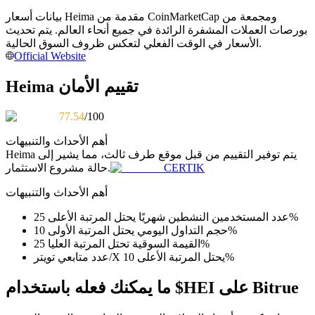
بيانات أسعار Heima مقدمة من CoinMarketCap ومجمعة من
كن متداول نسخ
بورصات العملات المشفرة الرائدة في جميع أنحاء العالم. يتم تحديث
الأسعار في الوقت الفعلي لتعكس ظروف السوق الحالية.
استمتع بتقاسم الأرباح وعمولات نسخ التداول
Official Website
Heima تقييم الأمان
77.54
/100
أهم الأحداث والتنبيهات
يتم توفير التقييم من قبل موقع طرف ثالث، مما يشير إلى
Heima
CERTIK
حالة مشروع الاستثمار.
معلومة
أهم الأحداث والتنبيهات
تحليل البيانات الضخمة بما في ذلك المعلومات التجارية، وما
عدد المستخدمين النشطين شهريًا يحتل المرتبة الأعلى 25%
إلى ذلك.
حجم التداول اليومي يحتل المرتبة الأولى 10%
القيمة السوقية تحتل المرتبة العليا 25%
عدد متابعي تويتر/X يحتل المرتبة الأعلى 10%
ما يمكنك فعله باستخدام $HEI على Bitrue