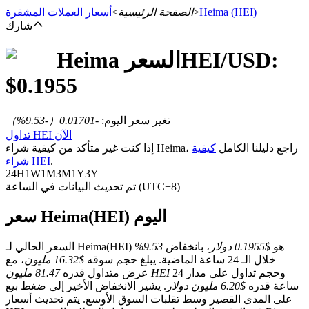
(HEI)
Heima
>
الصفحة الرئيسية
>
أسعار العملات المشفرة
شارك
/USD:
HEI
السعر
Heima
العقود الآجلة
$
0.1955
تغير سعر اليوم
:
-0.01701
（
-9.53
%）
تداول HEI الآن
إذا كنت غير متأكد من كيفية شراء Heima، راجع دليلنا الكامل
كيفية
.
شراء HEI
24H
1W
1M
3M
1Y
3Y
تم تحديث البيانات في الساعة (UTC+8)
سعر Heima(HEI) اليوم
العقود الآجلة USDT
العقود الآجلة باستخدام USDT كضمان
السعر الحالي لـ Heima(HEI) هو
$0.1955 دولار
، بانخفاض
9.53%
خلال الـ 24 ساعة الماضية. يبلغ حجم سوقه
$16.32 مليون
، مع
وحجم تداول على مدار 24
81.47 مليون HEI
عرض متداول قدره
ساعة قدره
$6.20 مليون دولار
. يشير الانخفاض الأخير إلى ضغط بيع
على المدى القصير وسط تقلبات السوق الأوسع. يتم تحديث أسعار