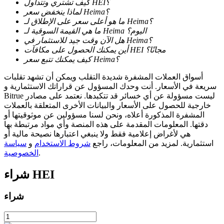
كيف تشتري وتتداول HEI؟
لماذا ينخفض سعر Heima؟
ما هو أعلى سعر على الإطلاق لـ Heima؟
ما هي القيمة السوقية لـ Heima اليوم؟
هل الآن وقت جيد للاستثمار في Heima؟
أين يمكنك الحصول على مكافآت HEI مجانًا؟
عمليات احتجاز BTR
كيف يمكنك تتبع سعر Heima؟
استثمارات حصرية لحاملي BTR
أسواق العملات المشفرة شديدة التقلب ويمكن أن تشهد تقلبات
سريعة في الأسعار. أنت وحدك المسؤول عن قراراتك الاستثمارية و
Bitrue ليست مسؤولة عن أي خسائر قد تتكبدها. نعتمد على مصادر
خارجية للحصول على الأسعار والبيانات الأخرى المتعلقة بالعملات
المشفرة المذكورة أعلاه، ونحن لسنا مسؤولين عن موثوقيتها أو
دقتها. المعلومات المقدمة على هذه المنصة وأي مواد مرتبطة بها
هي لأغراض إعلامية فقط ولا ينبغي اعتبارها نصيحة مالية أو
استثمارية. لمزيد من المعلومات، راجع
شروط الاستخدام
و
سياسة
.
الخصوصية
HEI
شراء
القروض
خدمة الاقتراض المدعومة بالعملات المشفرة
شراء