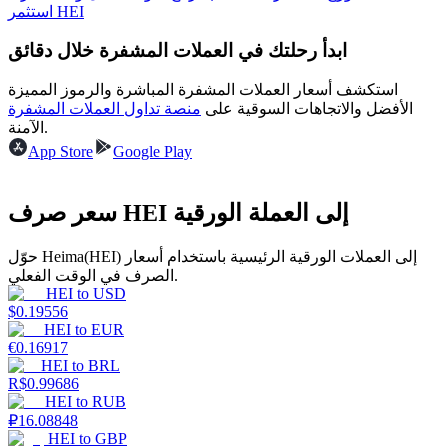
استثمر HEI
ابدأ رحلتك في العملات المشفرة خلال دقائق
يكسب
استكشف أسعار العملات المشفرة المباشرة والرموز المميزة
الأفضل والاتجاهات السوقية على
منصة تداول العملات المشفرة
الآمنة.
App Store
Google Play
سعر صرف HEI إلى العملة الورقية
حوّل Heima(HEI) إلى العملات الورقية الرئيسية باستخدام أسعار
الصرف في الوقت الفعلي.
خنزير الطاقة
HEI
to
USD
$
0.19556
احصل على مكافآت تنافسية يوميًا
HEI
to
EUR
€
0.16917
HEI
to
BRL
R$
0.99686
HEI
to
RUB
₽
16.08848
HEI
to
GBP