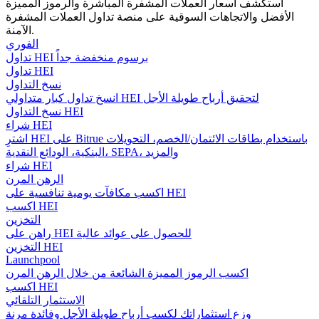
استكشف أسعار العملات المشفرة المباشرة والرموز المميزة
الأفضل والاتجاهات السوقية على منصة تداول العملات المشفرة
الآمنة.
الفوري
تداول HEI برسوم منخفضة جداً
مرشد
تداول HEI
دليل المبتدئين للعقود الآجلة
نسخ التداول
انسخ تداول كبار متداولي HEI لتحقيق أرباح طويلة الأجل
نسخ التداول HEI
شراء HEI
اشترِ HEI على Bitrue باستخدام بطاقات الائتمان/الخصم، التحويلات
البنكية، الودائع النقدية، SEPA، والمزيد
شراء HEI
الرهن المرن
اكسب مكافآت يومية تنافسية على HEI
اكسب HEI
التخزين
استراتيجيات التداول
راهن على HEI للحصول على عوائد عالية
التخزين HEI
تعلم كيفية البقاء مربحة
Launchpool
اكسب الرموز المميزة الشائعة من خلال الرهن المرن
اكسب HEI
الاستثمار التلقائي
وزع استثماراتك لكسب أرباح طويلة الأجل وفائدة مرنة