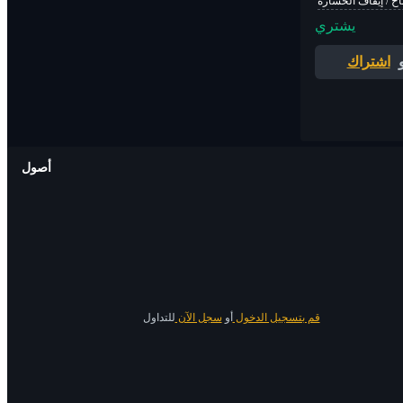
اح / إيقاف الخسارة
يشتري
اشتراك
أصول
قم بتسجيل الدخول
أو
سجل الآن
للتداول