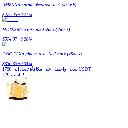
AMZNX
Amazon tokenized stock (xStock)
$
275.05
+
0.21
%
التوقيع المساحي
METAX
Meta tokenized stock (xStock)
عوائد عالية والوصول الفوري
$
594.87
+
0.28
%
GOOGLX
Alphabet tokenized stock (xStock)
$
356.33
+
0.34
%
1788 USDT
سجل واحصل على مكافأة تصل إلى
انضم الآن
Launchpool
الرهان المرن لكسب العملات الرقمية الشهيرة