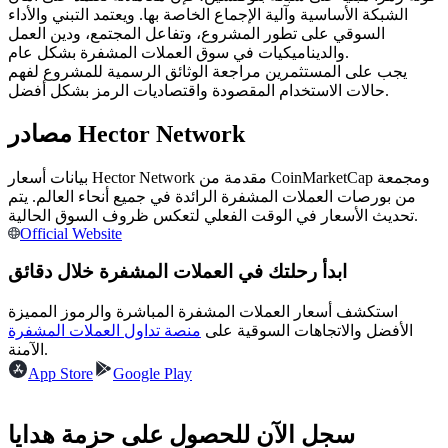
العقود الآجلة USDC
الشبكة الأساسية وآلية الإجماع الخاصة بها. ويعتمد التبني والأداء
السوقي على تطور المشروع، وتفاعل المجتمع، ودين العمل
العقود الآجلة باستخدام USDC كضمان
والديناميكيات في سوق العملات المشفرة بشكل عام.
يجب على المستثمرين مراجعة الوثائق الرسمية للمشروع لفهم
حالات الاستخدام المقصودة واقتصاديات الرمز بشكل أفضل.
مصادر Hector Network
بيانات أسعار Hector Network مقدمة من CoinMarketCap ومجمعة
من بورصات العملات المشفرة الرائدة في جميع أنحاء العالم. يتم
تحديث الأسعار في الوقت الفعلي لتعكس ظروف السوق الحالية.
Official Website
نسخ التداول
ابدأ رحلتك في العملات المشفرة خلال دقائق
انضم إلى أفضل المتداولين
استكشف أسعار العملات المشفرة المباشرة والرموز المميزة
الأفضل والاتجاهات السوقية على
منصة تداول العملات المشفرة
الآمنة.
App Store
Google Play
سجل الآن للحصول على حزمة هدايا