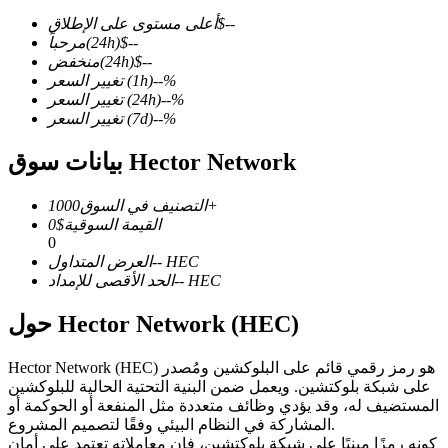
--
$
أعلى مستوى على الإطلاق
--
$
(24h)
مرحباً
--
$
(24h)
منخفض
%
--
(1h)
تغيير السعر
%
--
(24h)
تغيير السعر
العقود الآجلة لـ COIN-M
%
--
(7d)
تغيير السعر
العقود الآجلة للعملات المشفرة
بيانات سوق Hector Network
1000+
التصنيف في السوق
TradFi
القيمة السوقية
$
0
0
مشتقات الأسهم والعملات الأجنبية والمعادن الثمينة والسلع
HEC
--
العرض المتداول
HEC
--
الحد الأقصى للإمداد
حول Hector Network (HEC)
Hector Network (HEC) هو رمز رقمي قائم على البلوكشين ومُصدر
على شبكة بلوكتشين. ويعمل ضمن البنية التحتية الحالية للبلوكشين
المستضيف له، وقد يؤدي وظائف متعددة مثل المنفعة أو الحوكمة أو
المشاركة في النظام البيئي وفقًا لتصميم المشروع.
كونه رمزًا مبنيًا على شبكة بلوكتشين، فإن معاملاته تعتمد على أمان