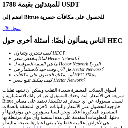
للمبتدئين بقيمة 1788 USDT
كن متداول نسخ
انضم إلى Bitrue للحصول على مكافآت حصرية
استمتع بتقاسم الأرباح وعمولات نسخ التداول
سجل الآن
الناس يسألون أيضًا: أسئلة أخرى حول HEC
كيف تشتري وتتداول HEC؟
لماذا ينخفض سعر Hector Network؟
ما هي القيمة السوقية لـ Hector Network اليوم؟
هل الآن وقت جيد للاستثمار في Hector Network؟
أين يمكنك الحصول على مكافآت HEC مجانًا؟
معلومة
كيف يمكنك تتبع سعر Hector Network؟
تحليل البيانات الضخمة بما في ذلك المعلومات التجارية، وما
أسواق العملات المشفرة شديدة التقلب ويمكن أن تشهد تقلبات
إلى ذلك.
سريعة في الأسعار. أنت وحدك المسؤول عن قراراتك الاستثمارية و
Bitrue ليست مسؤولة عن أي خسائر قد تتكبدها. نعتمد على مصادر
خارجية للحصول على الأسعار والبيانات الأخرى المتعلقة بالعملات
المشفرة المذكورة أعلاه، ونحن لسنا مسؤولين عن موثوقيتها أو
دقتها. المعلومات المقدمة على هذه المنصة وأي مواد مرتبطة بها
هي لأغراض إعلامية فقط ولا ينبغي اعتبارها نصيحة مالية أو