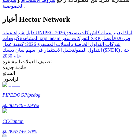
استثمارية. لمزيد من المعلومات، راجع
شروط الاستخدام
و
سياسة
.
الخصوصية
أخبار Hector Network
مرشد
لماذا يعتبر عملة كاش كات تستحق
دليل شراء عملة UNIPEG 2026
دليل المبتدئين للعقود الآجلة
توقعات xrpl_adam لتحركات سعر XRP في 2026
أفضل
المشاهدة؟
شركات التداول الخاصة بالعملات المشفرة 2026: كيفية عمل
التداول الممول
تحليل الاستثمار في سهم سان ديسك (SNDK) حتى
عام 2030
تصنيف العملات المشفرة
قائمة جديدة
الشائع
الرابحون
PIPEDOG
Pipedog
استراتيجيات التداول
$
0.002546
+
2.95
%
تعلم كيفية البقاء مربحة
CC
Canton
$
0.09577
+
5.20
%