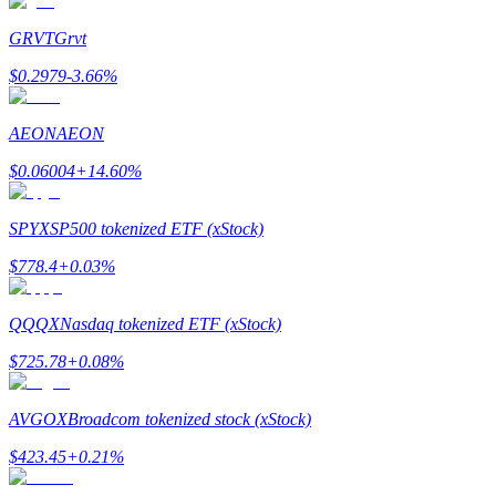
GRVT
Grvt
$
0.2979
-3.66
%
يكسب
AEON
AEON
$
0.06004
+
14.60
%
SPYX
SP500 tokenized ETF (xStock)
$
778.4
+
0.03
%
خنزير الطاقة
QQQX
Nasdaq tokenized ETF (xStock)
احصل على مكافآت تنافسية يوميًا
$
725.78
+
0.08
%
AVGOX
Broadcom tokenized stock (xStock)
$
423.45
+
0.21
%