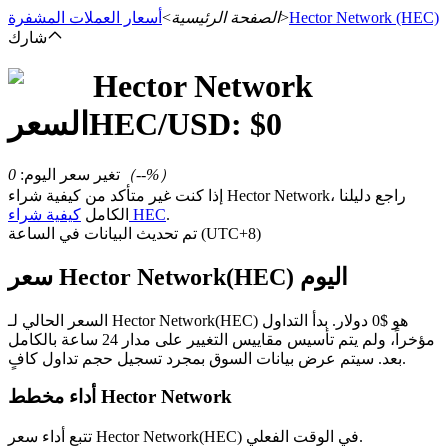
(HEC)
Hector Network
>
الصفحة الرئيسية
>
أسعار العملات المشفرة
شارك
Hector Network
العقود الآجلة
0
/USD: $
HEC
السعر
%）
--
（
تغير سعر اليوم
:
0
إذا كنت غير متأكد من كيفية شراء Hector Network، راجع دليلنا
.
كيفية شراء HEC
الكامل
تم تحديث البيانات في الساعة (UTC+8)
سعر Hector Network(HEC) اليوم
العقود الآجلة USDT
السعر الحالي لـ Hector Network(HEC) هو $0 دولار. بدأ التداول
مؤخراً، ولم يتم تأسيس مقاييس التغيير على مدار 24 ساعة بالكامل
العقود الآجلة باستخدام USDT كضمان
بعد. سيتم عرض بيانات السوق بمجرد تسجيل حجم تداول كافٍ.
أداء مخطط Hector Network
تتبع أداء سعر Hector Network(HEC) في الوقت الفعلي.