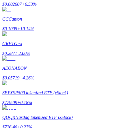
$
0.002607
+
6.53
%
CC
Canton
$
0.1005
+
10.14
%
عمليات احتجاز BTR
استثمارات حصرية لحاملي BTR
GRVT
Grvt
$
0.2871
-2.00
%
AEON
AEON
$
0.05719
+
4.26
%
SPYX
SP500 tokenized ETF (xStock)
القروض
$
779.09
+
0.18
%
خدمة الاقتراض المدعومة بالعملات المشفرة
QQQX
Nasdaq tokenized ETF (xStock)
$
726.46
+
0.27
%