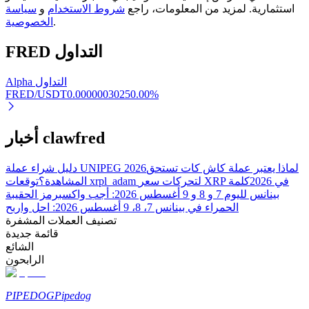
استثمارية. لمزيد من المعلومات، راجع
شروط الاستخدام
و
سياسة
.
الخصوصية
التداول
FRED
التوقيع المساحي
عوائد عالية والوصول الفوري
Alpha التداول
FRED/USDT
0.0000003025
0.00
%
أخبار clawfred
لماذا يعتبر عملة كاش كات تستحق
دليل شراء عملة UNIPEG 2026
توقعات xrpl_adam لتحركات سعر XRP في 2026
كلمة
المشاهدة؟
بينانس لليوم 7 و 8 و 9 أغسطس 2026: أجب واكسب
رمز الحقيبة
الحمراء في بينانس 7، 8، 9 أغسطس 2026: احل واربح
تصنيف العملات المشفرة
Launchpool
قائمة جديدة
الرهان المرن لكسب العملات الرقمية الشهيرة
الشائع
الرابحون
PIPEDOG
Pipedog