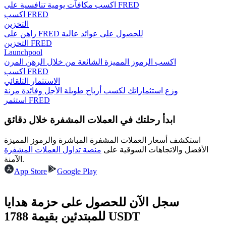
اكسب مكافآت يومية تنافسية على FRED
اكسب FRED
التخزين
راهن على FRED للحصول على عوائد عالية
مرشد
التخزين FRED
Launchpool
دليل المبتدئين للعقود الآجلة
اكسب الرموز المميزة الشائعة من خلال الرهن المرن
اكسب FRED
الاستثمار التلقائي
وزع استثماراتك لكسب أرباح طويلة الأجل وفائدة مرنة
استثمر FRED
ابدأ رحلتك في العملات المشفرة خلال دقائق
استكشف أسعار العملات المشفرة المباشرة والرموز المميزة
الأفضل والاتجاهات السوقية على
منصة تداول العملات المشفرة
الآمنة.
استراتيجيات التداول
App Store
Google Play
تعلم كيفية البقاء مربحة
سجل الآن للحصول على حزمة هدايا
للمبتدئين بقيمة 1788 USDT