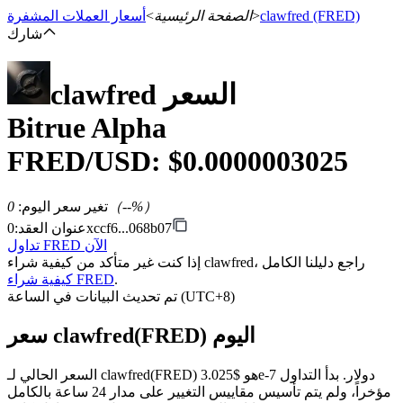
(FRED)
clawfred
>
الصفحة الرئيسية
>
أسعار العملات المشفرة
شارك
السعر
clawfred
العقود الآجلة
Bitrue Alpha
FRED
/USD: $
0.0000003025
%）
--
（
تغير سعر اليوم
:
0
0xccf6...068b07
عنوان العقد
:
تداول FRED الآن
إذا كنت غير متأكد من كيفية شراء clawfred، راجع دليلنا الكامل
العقود الآجلة USDT
.
كيفية شراء FRED
تم تحديث البيانات في الساعة (UTC+8)
العقود الآجلة باستخدام USDT كضمان
سعر clawfred(FRED) اليوم
السعر الحالي لـ clawfred(FRED) هو $3.025e-7 دولار. بدأ التداول
مؤخراً، ولم يتم تأسيس مقاييس التغيير على مدار 24 ساعة بالكامل