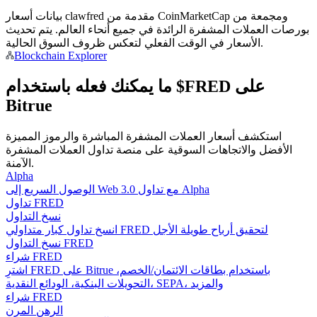
بيانات أسعار clawfred مقدمة من CoinMarketCap ومجمعة من
كن متداول نسخ
بورصات العملات المشفرة الرائدة في جميع أنحاء العالم. يتم تحديث
الأسعار في الوقت الفعلي لتعكس ظروف السوق الحالية.
استمتع بتقاسم الأرباح وعمولات نسخ التداول
Blockchain Explorer
ما يمكنك فعله باستخدام $FRED على
Bitrue
استكشف أسعار العملات المشفرة المباشرة والرموز المميزة
الأفضل والاتجاهات السوقية على منصة تداول العملات المشفرة
الآمنة.
Alpha
الوصول السريع إلى Web 3.0 مع تداول Alpha
معلومة
تداول FRED
نسخ التداول
تحليل البيانات الضخمة بما في ذلك المعلومات التجارية، وما
انسخ تداول كبار متداولي FRED لتحقيق أرباح طويلة الأجل
إلى ذلك.
نسخ التداول FRED
شراء FRED
اشترِ FRED على Bitrue باستخدام بطاقات الائتمان/الخصم،
التحويلات البنكية، الودائع النقدية، SEPA، والمزيد
شراء FRED
الرهن المرن