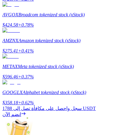
AVGOX
Broadcom tokenized stock (xStock)
$
424.58
+
0.78
%
AMZNX
Amazon tokenized stock (xStock)
الاستثمار التلقائي
$
275.41
+
0.41
%
احصل على أرباح طويلة الأجل وفوائد مرنة
METAX
Meta tokenized stock (xStock)
$
596.46
+
0.37
%
GOOGLX
Alphabet tokenized stock (xStock)
$
358.18
+
0.62
%
1788 USDT
سجل واحصل على مكافأة تصل إلى
انضم الآن
تعلم الستاكينغ
تعرف على كيفية كسب الدخل السلبي