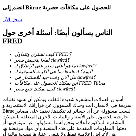
انضم إلى Bitrue للحصول على مكافآت حصرية
سجل الآن
يكسب
الناس يسألون أيضًا: أسئلة أخرى حول
FRED
كيف تشتري وتتداول FRED؟
لماذا ينخفض سعر clawfred؟
ما هو أعلى سعر على الإطلاق لـ clawfred؟
ما هي القيمة السوقية لـ clawfred اليوم؟
هل الآن وقت جيد للاستثمار في clawfred؟
أين يمكنك الحصول على مكافآت FRED مجانًا؟
خنزير الطاقة
كيف يمكنك تتبع سعر clawfred؟
احصل على مكافآت تنافسية يوميًا
أسواق العملات المشفرة شديدة التقلب ويمكن أن تشهد تقلبات
سريعة في الأسعار. أنت وحدك المسؤول عن قراراتك الاستثمارية و
Bitrue ليست مسؤولة عن أي خسائر قد تتكبدها. نعتمد على مصادر
خارجية للحصول على الأسعار والبيانات الأخرى المتعلقة بالعملات
المشفرة المذكورة أعلاه، ونحن لسنا مسؤولين عن موثوقيتها أو
دقتها. المعلومات المقدمة على هذه المنصة وأي مواد مرتبطة بها
هي لأغراض إعلامية فقط ولا ينبغي اعتبارها نصيحة مالية أو