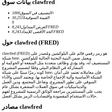
العقود الآجلة USDC
بيانات سوق clawfred
العقود الآجلة باستخدام USDC كضمان
1000+
التصنيف في السوق
القيمة السوقية
$
30,251
0
FRED
العرض المتداول
8,243
FRED
الحد الأقصى للإمداد
8,243
حول clawfred (FRED)
clawfred (FRED) هو رمز رقمي قائم على البلوكشين ومُصدر على
شبكة base. ويعمل ضمن البنية التحتية الحالية للبلوكشين
نسخ التداول
المستضيف له، وقد يؤدي وظائف متعددة مثل المنفعة أو الحوكمة أو
المشاركة في النظام البيئي وفقًا لتصميم المشروع.
انضم إلى أفضل المتداولين
كونه رمزًا مبنيًا على شبكة base، فإن معاملاته تعتمد على أمان
الشبكة الأساسية وآلية الإجماع الخاصة بها. ويعتمد التبني والأداء
السوقي على تطور المشروع، وتفاعل المجتمع، ودين العمل
والديناميكيات في سوق العملات المشفرة بشكل عام.
يجب على المستثمرين مراجعة الوثائق الرسمية للمشروع لفهم
حالات الاستخدام المقصودة واقتصاديات الرمز بشكل أفضل.
مصادر clawfred