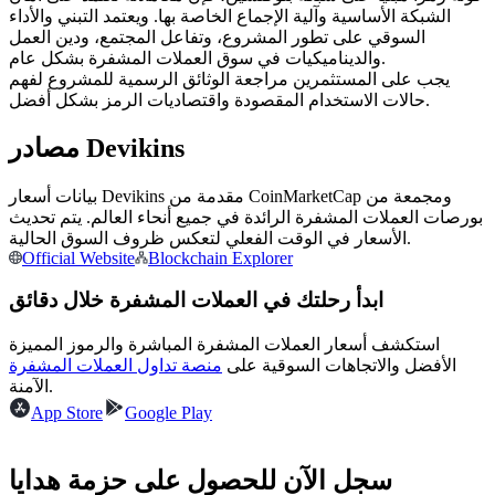
العقود الآجلة USDC
الشبكة الأساسية وآلية الإجماع الخاصة بها. ويعتمد التبني والأداء
السوقي على تطور المشروع، وتفاعل المجتمع، ودين العمل
العقود الآجلة باستخدام USDC كضمان
والديناميكيات في سوق العملات المشفرة بشكل عام.
يجب على المستثمرين مراجعة الوثائق الرسمية للمشروع لفهم
حالات الاستخدام المقصودة واقتصاديات الرمز بشكل أفضل.
مصادر Devikins
بيانات أسعار Devikins مقدمة من CoinMarketCap ومجمعة من
بورصات العملات المشفرة الرائدة في جميع أنحاء العالم. يتم تحديث
الأسعار في الوقت الفعلي لتعكس ظروف السوق الحالية.
Official Website
Blockchain Explorer
نسخ التداول
ابدأ رحلتك في العملات المشفرة خلال دقائق
انضم إلى أفضل المتداولين
استكشف أسعار العملات المشفرة المباشرة والرموز المميزة
الأفضل والاتجاهات السوقية على
منصة تداول العملات المشفرة
الآمنة.
App Store
Google Play
سجل الآن للحصول على حزمة هدايا