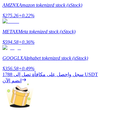
AMZNX
Amazon tokenized stock (xStock)
$
275.26
+
0.22
%
التوقيع المساحي
METAX
Meta tokenized stock (xStock)
عوائد عالية والوصول الفوري
$
594.58
+
0.36
%
GOOGLX
Alphabet tokenized stock (xStock)
$
356.58
+
0.49
%
1788 USDT
سجل واحصل على مكافأة تصل إلى
انضم الآن
Launchpool
الرهان المرن لكسب العملات الرقمية الشهيرة