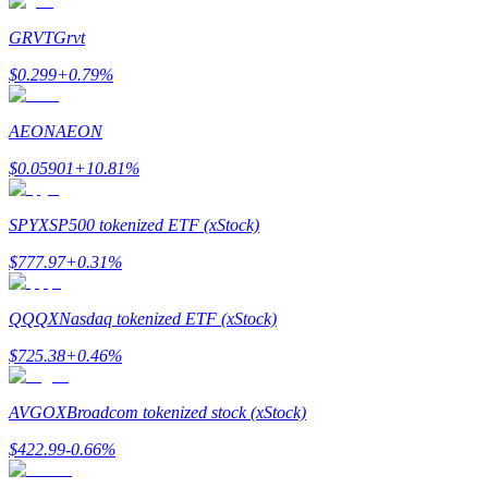
GRVT
Grvt
$
0.299
+
0.79
%
يكسب
AEON
AEON
$
0.05901
+
10.81
%
SPYX
SP500 tokenized ETF (xStock)
$
777.97
+
0.31
%
خنزير الطاقة
QQQX
Nasdaq tokenized ETF (xStock)
احصل على مكافآت تنافسية يوميًا
$
725.38
+
0.46
%
AVGOX
Broadcom tokenized stock (xStock)
$
422.99
-0.66
%