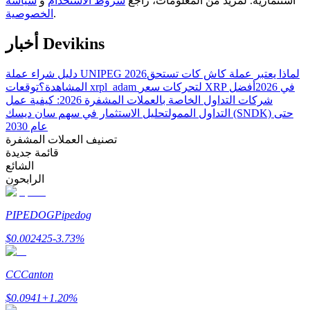
استثمارية. لمزيد من المعلومات، راجع
شروط الاستخدام
و
سياسة
.
الخصوصية
أخبار Devikins
مرشد
لماذا يعتبر عملة كاش كات تستحق
دليل شراء عملة UNIPEG 2026
دليل المبتدئين للعقود الآجلة
توقعات xrpl_adam لتحركات سعر XRP في 2026
أفضل
المشاهدة؟
شركات التداول الخاصة بالعملات المشفرة 2026: كيفية عمل
التداول الممول
تحليل الاستثمار في سهم سان ديسك (SNDK) حتى
عام 2030
تصنيف العملات المشفرة
قائمة جديدة
الشائع
الرابحون
PIPEDOG
Pipedog
استراتيجيات التداول
$
0.002425
-3.73
%
تعلم كيفية البقاء مربحة
CC
Canton
$
0.0941
+
1.20
%