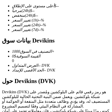
--
$
أعلى مستوى على الإطلاق
--
$
(24h)
مرحباً
--
$
(24h)
منخفض
%
--
(1h)
تغيير السعر
%
--
(24h)
تغيير السعر
العقود الآجلة لـ COIN-M
%
--
(7d)
تغيير السعر
العقود الآجلة للعملات المشفرة
بيانات سوق Devikins
1000+
التصنيف في السوق
TradFi
القيمة السوقية
$
0
0
مشتقات الأسهم والعملات الأجنبية والمعادن الثمينة والسلع
DVK
--
العرض المتداول
DVK
--
الحد الأقصى للإمداد
حول Devikins (DVK)
Devikins (DVK) هو رمز رقمي قائم على البلوكشين ومُصدر على
شبكة بلوكتشين. ويعمل ضمن البنية التحتية الحالية للبلوكشين
المستضيف له، وقد يؤدي وظائف متعددة مثل المنفعة أو الحوكمة أو
المشاركة في النظام البيئي وفقًا لتصميم المشروع.
كونه رمزًا مبنيًا على شبكة بلوكتشين، فإن معاملاته تعتمد على أمان