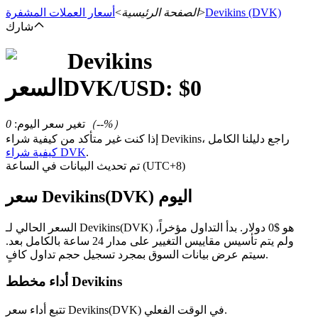
(DVK)
Devikins
>
الصفحة الرئيسية
>
أسعار العملات المشفرة
شارك
Devikins
العقود الآجلة
0
/USD: $
DVK
السعر
%）
--
（
تغير سعر اليوم
:
0
إذا كنت غير متأكد من كيفية شراء Devikins، راجع دليلنا الكامل
.
كيفية شراء DVK
تم تحديث البيانات في الساعة (UTC+8)
سعر Devikins(DVK) اليوم
العقود الآجلة USDT
السعر الحالي لـ Devikins(DVK) هو $0 دولار. بدأ التداول مؤخراً،
ولم يتم تأسيس مقاييس التغيير على مدار 24 ساعة بالكامل بعد.
العقود الآجلة باستخدام USDT كضمان
سيتم عرض بيانات السوق بمجرد تسجيل حجم تداول كافٍ.
أداء مخطط Devikins
تتبع أداء سعر Devikins(DVK) في الوقت الفعلي.