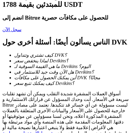
للمبتدئين بقيمة 1788 USDT
كن متداول نسخ
انضم إلى Bitrue للحصول على مكافآت حصرية
استمتع بتقاسم الأرباح وعمولات نسخ التداول
سجل الآن
الناس يسألون أيضًا: أسئلة أخرى حول DVK
كيف تشتري وتتداول DVK؟
لماذا ينخفض سعر Devikins؟
ما هي القيمة السوقية لـ Devikins اليوم؟
هل الآن وقت جيد للاستثمار في Devikins؟
أين يمكنك الحصول على مكافآت DVK مجانًا؟
معلومة
كيف يمكنك تتبع سعر Devikins؟
تحليل البيانات الضخمة بما في ذلك المعلومات التجارية، وما
أسواق العملات المشفرة شديدة التقلب ويمكن أن تشهد تقلبات
إلى ذلك.
سريعة في الأسعار. أنت وحدك المسؤول عن قراراتك الاستثمارية و
Bitrue ليست مسؤولة عن أي خسائر قد تتكبدها. نعتمد على مصادر
خارجية للحصول على الأسعار والبيانات الأخرى المتعلقة بالعملات
المشفرة المذكورة أعلاه، ونحن لسنا مسؤولين عن موثوقيتها أو
دقتها. المعلومات المقدمة على هذه المنصة وأي مواد مرتبطة بها
هي لأغراض إعلامية فقط ولا ينبغي اعتبارها نصيحة مالية أو