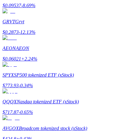
$
0.09537
-8.69
%
GRVT
Grvt
يكسب
$
0.2873
-12.13
%
AEON
AEON
$
0.06021
+
2.24
%
SPYX
SP500 tokenized ETF (xStock)
$
773.93
-0.34
%
خنزير الطاقة
احصل على مكافآت تنافسية يوميًا
QQQX
Nasdaq tokenized ETF (xStock)
$
717.87
-0.65
%
AVGOX
Broadcom tokenized stock (xStock)
$
424.8
+
0.42
%