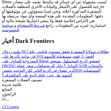
Bitrue ليست مسؤولة عن أي خسائر قد تتكبدها. نعتمد على مصادر
خارجية للحصول على الأسعار والبيانات الأخرى المتعلقة بالعملات
المشفرة المذكورة أعلاه، ونحن لسنا مسؤولين عن موثوقيتها أو
دقتها. المعلومات المقدمة على هذه المنصة وأي مواد مرتبطة بها
مرشد
هي لأغراض إعلامية فقط ولا ينبغي اعتبارها نصيحة مالية أو
استثمارية. لمزيد من المعلومات، راجع
شروط الاستخدام
و
سياسة
دليل المبتدئين للعقود الآجلة
.
الخصوصية
أخبار Dark Frontiers
بطاقات سولانا المشفرة تحقق مستوى قياسي يبلغ 69.5 مليون دولار
أفضل 3 عقود مستقبلية للأسهم
في يوليو: تأثيرها على SOL
الممزوجة للتداول على Bitrue لتحقيق الربح المحتمل
هل يستحق
FRONG التداول؟ دليل للربح
توقعات سعر عملة AOB والتنبؤات
المستقبلية 2026
أوبر تتفوق في الربع الثاني لكن التوجيه يخفض
السهم: هل يجب عليك البيع على المكشوف؟
تصنيف العملات المشفرة
استراتيجيات التداول
قائمة جديدة
تعلم كيفية البقاء مربحة
الشائع
الرابحون
CC
Canton