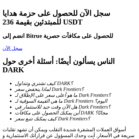
كن متداول نسخ
سجل الآن للحصول على حزمة هدايا
للمبتدئين بقيمة 236 USDT
استمتع بتقاسم الأرباح وعمولات نسخ التداول
انضم إلى Bitrue للحصول على مكافآت حصرية
سجل الآن
الناس يسألون أيضًا: أسئلة أخرى حول
DARK
كيف تشتري وتتداول DARK؟
معلومة
لماذا ينخفض سعر Dark Frontiers؟
ما هو أعلى سعر على الإطلاق لـ Dark Frontiers؟
تحليل البيانات الضخمة بما في ذلك المعلومات التجارية، وما
ما هي القيمة السوقية لـ Dark Frontiers اليوم؟
إلى ذلك.
هل الآن وقت جيد للاستثمار في Dark Frontiers؟
أين يمكنك الحصول على مكافآت DARK مجانًا؟
كيف يمكنك تتبع سعر Dark Frontiers؟
أسواق العملات المشفرة شديدة التقلب ويمكن أن تشهد تقلبات
سريعة في الأسعار. أنت وحدك المسؤول عن قراراتك الاستثمارية و