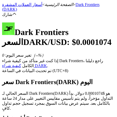
Dark Frontiers
>
الصفحة الرئيسية
>
أسعار العملات المشفرة
(DARK)
شارك
العقود الآجلة
Dark Frontiers
0.0001074
/USD: $
DARK
السعر
%）
--
（
تغير سعر اليوم
:
0
إذا كنت غير متأكد من كيفية شراء Dark Frontiers، راجع دليلنا
.
كيفية شراء DARK
الكامل
تم تحديث البيانات في الساعة (UTC+8)
سعر Dark Frontiers(DARK) اليوم
العقود الآجلة USDT
العقود الآجلة باستخدام USDT كضمان
السعر الحالي لـ Dark Frontiers(DARK) هو $0.0001074 دولار. بدأ
التداول مؤخراً، ولم يتم تأسيس مقاييس التغيير على مدار 24 ساعة
بالكامل بعد. سيتم عرض بيانات السوق بمجرد تسجيل حجم تداول
كافٍ.