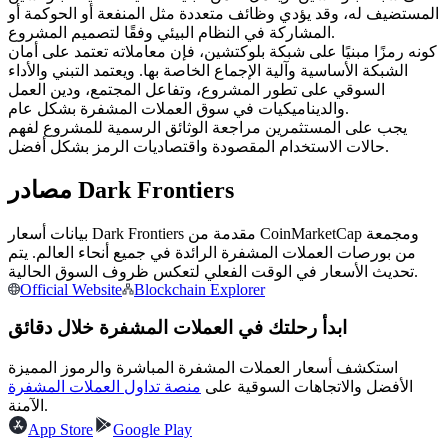
العقود الآجلة USDC
المستضيف له، وقد يؤدي وظائف متعددة مثل المنفعة أو الحوكمة أو
المشاركة في النظام البيئي وفقًا لتصميم المشروع.
العقود الآجلة باستخدام USDC كضمان
كونه رمزًا مبنيًا على شبكة بلوكتشين، فإن معاملاته تعتمد على أمان
الشبكة الأساسية وآلية الإجماع الخاصة بها. ويعتمد التبني والأداء
السوقي على تطور المشروع، وتفاعل المجتمع، ودين العمل
والديناميكيات في سوق العملات المشفرة بشكل عام.
يجب على المستثمرين مراجعة الوثائق الرسمية للمشروع لفهم
حالات الاستخدام المقصودة واقتصاديات الرمز بشكل أفضل.
مصادر Dark Frontiers
بيانات أسعار Dark Frontiers مقدمة من CoinMarketCap ومجمعة
نسخ التداول
من بورصات العملات المشفرة الرائدة في جميع أنحاء العالم. يتم
تحديث الأسعار في الوقت الفعلي لتعكس ظروف السوق الحالية.
انضم إلى أفضل المتداولين
Official Website
Blockchain Explorer
ابدأ رحلتك في العملات المشفرة خلال دقائق
استكشف أسعار العملات المشفرة المباشرة والرموز المميزة
الأفضل والاتجاهات السوقية على
منصة تداول العملات المشفرة
الآمنة.
App Store
Google Play