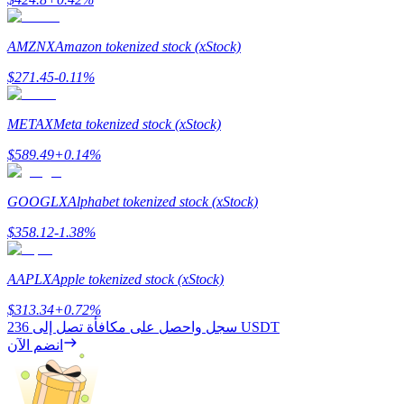
AMZNX
Amazon tokenized stock (xStock)
التوقيع المساحي
$
271.45
-0.11
%
عوائد عالية والوصول الفوري
METAX
Meta tokenized stock (xStock)
$
589.49
+
0.14
%
GOOGLX
Alphabet tokenized stock (xStock)
$
358.12
-1.38
%
AAPLX
Apple tokenized stock (xStock)
Launchpool
$
313.34
+
0.72
%
الرهان المرن لكسب العملات الرقمية الشهيرة
236 USDT
سجل واحصل على مكافأة تصل إلى
انضم الآن