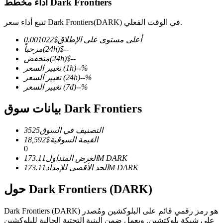
أداء مخطط Dark Frontiers
تتبع أداء سعر Dark Frontiers(DARK) في الوقت الفعلي.
أعلى مستوى على الإطلاق
$
0.001022
--
$
(24h)
مرحباً
العقود الآجلة لـ COIN-M
--
$
(24h)
منخفض
العقود الآجلة للعملات المشفرة
%
--
(1h)
تغيير السعر
%
--
(24h)
تغيير السعر
%
--
(7d)
تغيير السعر
TradFi
بيانات سوق Dark Frontiers
مشتقات الأسهم والعملات الأجنبية والمعادن الثمينة والسلع
التصنيف في السوق
3525
القيمة السوقية
$
18,592
0
DARK
173.11M
العرض المتداول
DARK
173.11M
الحد الأقصى للإمداد
حول Dark Frontiers (DARK)
Dark Frontiers (DARK) هو رمز رقمي قائم على البلوكشين ومُصدر
على شبكة بلوكتشين. ويعمل ضمن البنية التحتية الحالية للبلوكشين