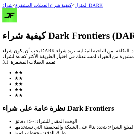
شراء DARK
المنزل
>
كيفية شراء العملات المشفرة
>
العقود الآجلة
يجب أن يكون شراء DARK آمنًا وبسيطًا وفعالًا من حيث التكلفة. من الناحية المثالية، تريد شراء DARK برسوم منخفضة قدر الإمكان. في هذا الدليل، سنوضح لك كيفية شراء DARK على منصة تداول عملات
تقييم العملات المشفرة
3.1
★
★
★
★
★
★
★
★
العقود الآجلة USDT
★
★
العقود الآجلة باستخدام USDT كضمان
نظرة عامة على شراء Dark Frontiers
الوقت المقدر للشراء
:
~15 دقائق
 لمبلغ الشراء
:
طرق الدفع
:
محفظة رقمية