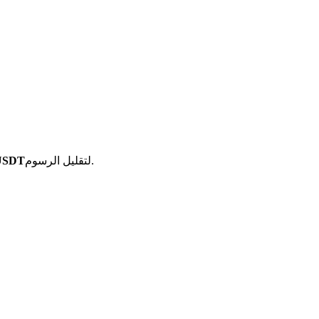
لتقليل الرسوم.
أزواج تداول الع