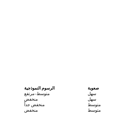
صعوبة
الرسوم النموذجية
سهل
متوسط–مرتفع
سهل
منخفض
متوسط
منخفض جداً
متوسط
منخفض