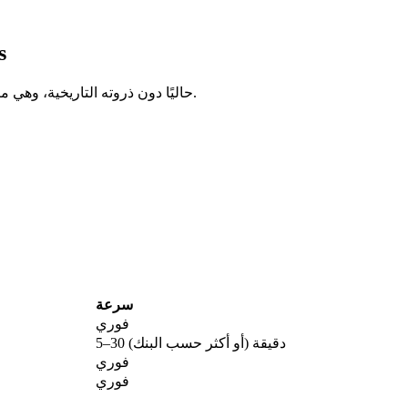
هل
يتداول Dark Frontiers حاليًا دون ذروته التاريخية، وهي منطقة كثيرًا ما تتزايد فيها التراكمات طويلة الأمد.
سرعة
فوري
5–30 دقيقة (أو أكثر حسب البنك)
فوري
فوري