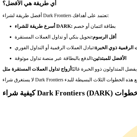
العقود الآجلة USDC
أي طريقة هي الأفضل؟
العقود الآجلة باستخدام USDC كضمان
أفضل طريقة لشراء Dark Frontiers تعتمد على أهدافك:
بطاقة ائتمان أو خصم
أسرع طريقة للشراء DARK:
أقل الرسوم:
تحويل بنكي أو تداول العملات المستقرة
الرقمية ذوي الخبرة:
تبادل العملات الرقمية أو التداول الفوري
الأفضل للمبتدئين:
الدفع بالبطاقة عبر منصة تداول موثوقة
 يفضل المتداولون ذوو الخبرة غالبًا
نسخ التداول
انضم إلى أفضل المتداولين