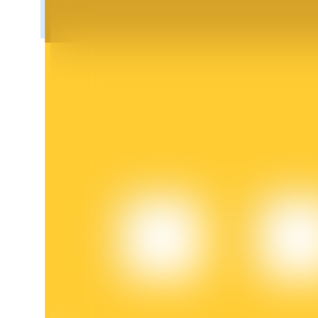
عمليات احتجاز BTR
استثمارات حصرية لحاملي BTR
القروض
خدمة الاقتراض المدعومة بالعملات المشفرة