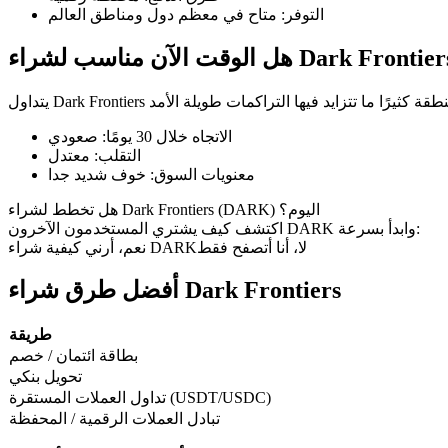
التوفر
:
متاح في معظم دول ومناطق العالم
 الوقت الآن مناسب لشراء Dark Frontiers
العقود الآجلة لـ COIN-M
الاتجاه خلال 30 يومًا
:
صعودي
العقود الآجلة للعملات المشفرة
التقلب
:
معتدل
معنويات السوق
:
خوف شديد جدا
TradFi
هل تخطط لشراء Dark Frontiers (DARK) اليوم؟
اكتشف كيف يشتري المستخدمون الآخرون DARK وابدأ بسرعة:
مشتقات الأسهم والعملات الأجنبية والمعادن الثمينة والسلع
لا، أنا أتصفح فقط
نعم، أرني كيفية شراء DARK
أفضل طرق شراء Dark Frontiers
طريقة
بطاقة ائتمان / خصم
تحويل بنكي
تداول العملات المستقرة (USDT/USDC)
تبادل العملات الرقمية / المحفظة