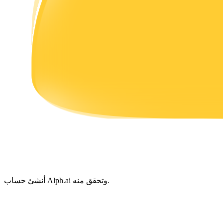
يكسب
خنزير الطاقة
احصل على مكافآت تنافسية يوميًا
أنشئ حساب Alph.ai وتحقق منه.