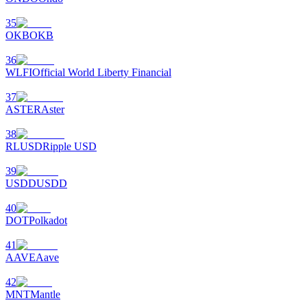
35
OKB
OKB
36
WLFI
Official World Liberty Financial
37
ASTER
Aster
الإحالة
38
قم بدعوة صديق لتحصل على مكافآت نقدية
RLUSD
Ripple USD
Deposit CASHCAT & Win
39
USDD
USDD
40
DOT
Polkadot
41
AAVE
Aave
42
MNT
Mantle