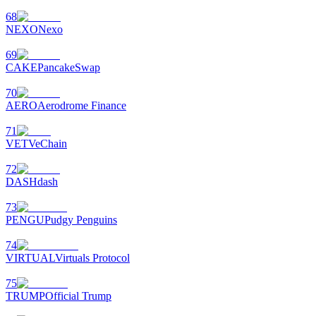
68
NEXO
Nexo
69
CAKE
PancakeSwap
70
AERO
Aerodrome Finance
71
VET
VeChain
72
DASH
dash
73
PENGU
Pudgy Penguins
74
VIRTUAL
Virtuals Protocol
75
TRUMP
Official Trump