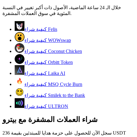
خلال الـ 24 ساعة الماضية، الأصول ذات أكبر تغيير في النسبة
كن متداول نسخ
المئوية في سوق العملات المشفرة.
استمتع بتقاسم الأرباح وعمولات نسخ التداول
كيفية شراء Felis
كيفية شراء WOWswap
كيفية شراء Coconut Chicken
كيفية شراء Orbitt Token
كيفية شراء Laika AI
معلومة
كيفية شراء MSQ Cycle Burn
تحليل البيانات الضخمة بما في ذلك المعلومات التجارية، وما
كيفية شراء Smilek to the Bank
إلى ذلك.
كيفية شراء ULTRON
شراء العملات المشفرة مع بيترو
سجل الآن للحصول على حزمة هدايا للمبتدئين بقيمة 236 USDT