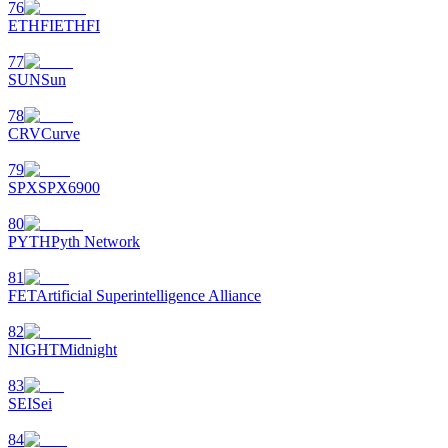
76
ETHFI
ETHFI
77
SUN
Sun
78
CRV
Curve
79
SPX
SPX6900
80
PYTH
Pyth Network
81
FET
Artificial Superintelligence Alliance
82
NIGHT
Midnight
83
SEI
Sei
84