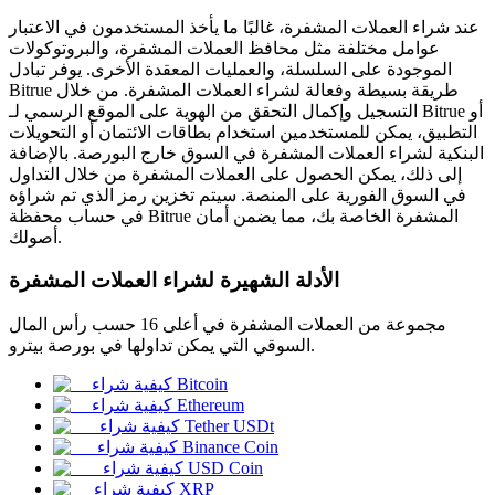
عند شراء العملات المشفرة، غالبًا ما يأخذ المستخدمون في الاعتبار
عوامل مختلفة مثل محافظ العملات المشفرة، والبروتوكولات
الموجودة على السلسلة، والعمليات المعقدة الأخرى. يوفر تبادل
Bitrue طريقة بسيطة وفعالة لشراء العملات المشفرة. من خلال
التسجيل وإكمال التحقق من الهوية على الموقع الرسمي لـ Bitrue أو
العقود الآجلة لـ COIN-M
التطبيق، يمكن للمستخدمين استخدام بطاقات الائتمان أو التحويلات
العقود الآجلة للعملات المشفرة
البنكية لشراء العملات المشفرة في السوق خارج البورصة. بالإضافة
إلى ذلك، يمكن الحصول على العملات المشفرة من خلال التداول
في السوق الفورية على المنصة. سيتم تخزين رمز الذي تم شراؤه
في حساب محفظة Bitrue المشفرة الخاصة بك، مما يضمن أمان
TradFi
أصولك.
مشتقات الأسهم والعملات الأجنبية والمعادن الثمينة والسلع
الأدلة الشهيرة لشراء العملات المشفرة
مجموعة من العملات المشفرة في أعلى 16 حسب رأس المال
السوقي التي يمكن تداولها في بورصة بيترو.
كيفية شراء Bitcoin
كيفية شراء Ethereum
كيفية شراء Tether USDt
كيفية شراء Binance Coin
كيفية شراء USD Coin
كيفية شراء XRP