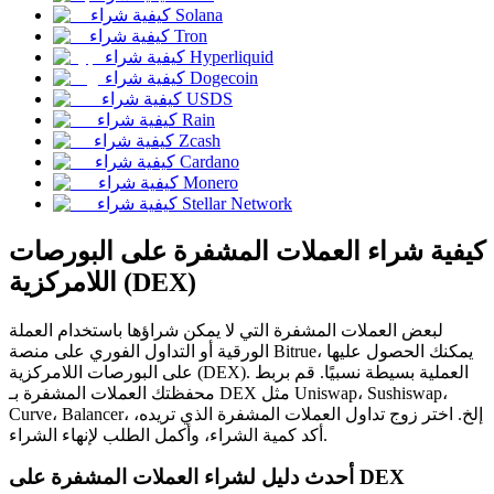
العقود الآجلة USDC
كيفية شراء Solana
كيفية شراء Tron
العقود الآجلة باستخدام USDC كضمان
كيفية شراء Hyperliquid
كيفية شراء Dogecoin
كيفية شراء USDS
كيفية شراء Rain
كيفية شراء Zcash
كيفية شراء Cardano
كيفية شراء Monero
كيفية شراء Stellar Network
كيفية شراء العملات المشفرة على البورصات
نسخ التداول
اللامركزية (DEX)
انضم إلى أفضل المتداولين
لبعض العملات المشفرة التي لا يمكن شراؤها باستخدام العملة
الورقية أو التداول الفوري على منصة Bitrue، يمكنك الحصول عليها
على البورصات اللامركزية (DEX). العملية بسيطة نسبيًا. قم بربط
محفظتك العملات المشفرة بـ DEX مثل Uniswap، Sushiswap،
Curve، Balancer، إلخ. اختر زوج تداول العملات المشفرة الذي تريده،
أكد كمية الشراء، وأكمل الطلب لإنهاء الشراء.
أحدث دليل لشراء العملات المشفرة على DEX