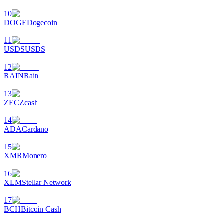
10
DOGE
Dogecoin
11
USDS
USDS
عمليات احتجاز BTR
12
استثمارات حصرية لحاملي BTR
RAIN
Rain
13
ZEC
Zcash
14
ADA
Cardano
15
XMR
Monero
القروض
16
XLM
Stellar Network
خدمة الاقتراض المدعومة بالعملات المشفرة
17
BCH
Bitcoin Cash