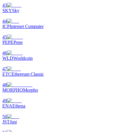
43
Deposit CASHCAT & Win
SKY
Sky
Share 500000 CASHCAT prize pool
44
ICP
Internet Computer
45
PEPE
Pepe
Exclusive for BitMart Users
46
Register & Trade to Win 500,000 USDT
WLD
Worldcoin
47
ETC
Ethereum Classic
Precious Metals Trading Carnival
48
MORPHO
Morpho
Trade Gold & Silver · 33,333 USDT Bonus
49
ENA
Ethena
USDT New User Exclusive 10% APR
50
JST
Just
USDT Flexible Staking | Daily Rewards