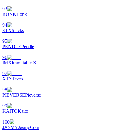
93
BONK
Bonk
94
STX
Stacks
95
PENDLE
Pendle
96
IMX
Immutable X
97
XTZ
Tezos
98
PIEVERSE
Pieverse
99
KAITO
Kaito
100
JASMY
JasmyCoin