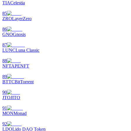
TIA
Celestia
85
ZRO
LayerZero
86
GNO
Gnosis
87
LUNC
Luna Classic
88
NFT
APENFT
89
BTTC
BitTorrent
90
JTO
JITO
91
MON
Monad
92
LDO
Lido DAO Token