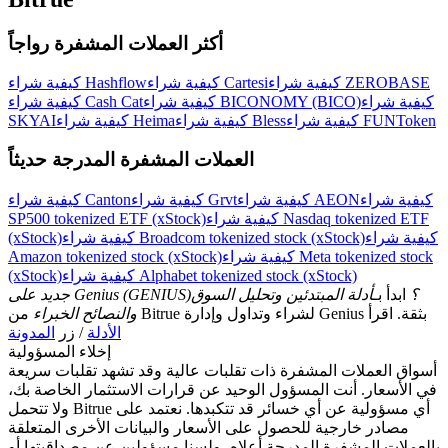
أكثر العملات المشفرة رواجاً
كيفية شراء ZEROBASE
كيفية شراء Cartesi
كيفية شراء Hashflow
كيفية شراء
كيفية شراء BICONOMY (BICO)
كيفية شراء Cash Cat
كيفية شراء FUNToken
كيفية شراء Bless
كيفية شراء Heima
SKYAI
العملات المشفرة المدرجة حديثاً
كيفية شراء
كيفية شراء AEON
كيفية شراء Grvt
كيفية شراء Canton
كيفية شراء Nasdaq tokenized ETF
SP500 tokenized ETF (xStock)
كيفية شراء
كيفية شراء Broadcom tokenized stock (xStock)
(xStock)
كيفية شراء Meta tokenized stock
Amazon tokenized stock (xStock)
كيفية شراء Alphabet tokenized stock (xStock)
(xStock)
جديد على Genius (GENIUS)؟
ابدأ بـ
أدلة المبتدئين وتحليل السوق
من Bitrue لشراء وتداول وإدارة Genius بثقة. اقرأ
والنصائح الخبراء
الأدلة
/ زر
المدونة
إخلاء المسؤولية
أسواق العملات المشفرة ذات تقلبات عالية وقد تشهد تقلبات سريعة
في الأسعار. أنت المسؤول الوحيد عن قرارات الاستثمار الخاصة بك،
ولا تتحمل Bitrue أي مسؤولية عن أي خسائر قد تتكبدها. نعتمد على
مصادر خارجية للحصول على الأسعار والبيانات الأخرى المتعلقة
بالعملات المشفرة المدرجة أعلاه، ولسنا مسؤولين عن مصداقيتها أو