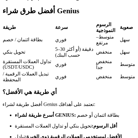
العقود الآجلة USDC
أفضل طرق شراء Genius
العقود الآجلة باستخدام USDC كضمان
الرسوم
صعوبة
سرعة
طريقة
النموذجية
متوسط–
سهل
فوري
بطاقة ائتمان / خصم
مرتفع
5–30 دقيقة (أو أكثر
سهل
منخفض
تحويل بنكي
حسب البنك)
منخفض
تداول العملات المستقرة
متوسط
فوري
(USDT/USDC)
جداً
تبديل العملات الرقمية /
نسخ التداول
متوسط
منخفض
فوري
المحفظة
انضم إلى أفضل المتداولين
أي طريقة هي الأفضل؟
أفضل طريقة لشراء Genius تعتمد على أهدافك:
بطاقة ائتمان أو خصم
أسرع طريقة لشراء GENIUS:
أقل الرسوم:
تحويل بنكي أو تداول العملات المستقرة
الأفضل لمستخدمي العملات الرقمية ذوي الخبرة:
تبادل