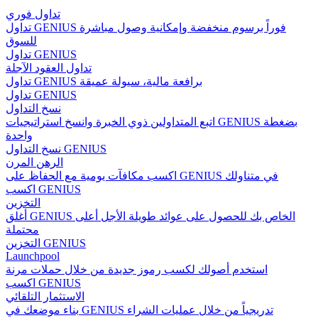
تداول فوري
تداول GENIUS فوراً برسوم منخفضة وإمكانية وصول مباشرة
للسوق
تداول GENIUS
تداول العقود الآجلة
تداول GENIUS برافعة مالية، سيولة عميقة
تداول GENIUS
نسخ التداول
اتبع المتداولين ذوي الخبرة وانسخ استراتيجيات GENIUS بضغطة
واحدة
نسخ التداول GENIUS
الرهن المرن
اكسب مكافآت يومية مع الحفاظ على GENIUS في متناولك
اكسب GENIUS
التخزين
أغلق GENIUS الخاص بك للحصول على عوائد طويلة الأجل أعلى
محتملة
التخزين GENIUS
Launchpool
استخدم أصولك لكسب رموز جديدة من خلال حملات مرنة
اكسب GENIUS
الاستثمار التلقائي
بناء موضعك في GENIUS تدريجياً من خلال عمليات الشراء