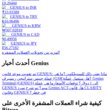
£
0.26444
GENIUS
to
INR
₹
33.93389
GENIUS
to
TRY
₺
16.96496
GENIUS
to
KRW
₩
507.02818
GENIUS
to
CAD
$
0.49956
GENIUS
to
JPY
¥
56.27182
المزيد من تحويلات العملات المشفرة
أحدث أخبار Genius
تم تفويت موعد قانون GENIUS: ماذا يعني ذلك للستيبلكوين؟
ما هي
عملة جنيس ستراتيجي ريسيرف (GSR)؟
هل ستصل عملة Genius
Terminal (GENIUS) إلى 1 دولار؟ توقعات الأسعار
ما هي عملة
هل قانون CLARITY
GENIUS ميم؟ تم شرح سرد Genius ACT
وقانون GENIUS في خطر؟
كيفية شراء العملات المشفرة الأخرى على
Bitrue