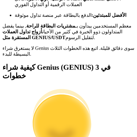
العملات الرقمية أو التداول الفوري
كن متداول نسخ
الأفضل للمبتدئين:
الدفع بالبطاقة عبر منصة تداول موثوقة
استمتع بتقاسم الأرباح وعمولات نسخ التداول
معظم المستخدمين يبدأون بـ
مشتريات البطاقة للراحة
, بينما يفضل
المتداولون ذوو الخبرة في كثير من الأحيان
أزواج تداول العملات
لتقليل الرسوم.
المستقرة مثل GENIUS/USDT
لا يستغرق شراء Genius سوى دقائق قليلة. اتبع هذه الخطوات الثلاث
البسيطة للبدء.
كيفية شراء Genius (GENIUS) في 3
خطوات
معلومة
تحليل البيانات الضخمة بما في ذلك المعلومات التجارية، وما
إلى ذلك.