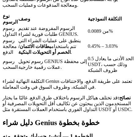
ومعالجة المدفوعات وعمليات السحب.
نوع
التكلفة النموذجية
وصف
الرسوم
الرسوم المفروضة عند تقديم
رسوم
من 0.0089%
عمليات احتجاز BTR
طلبات فورية لشراء GENIUS.
التداول
ينطبق على عمليات الشراء التي
رسوم
استثمارات حصرية لحاملي BTR
0.45% – 3.03%
تتم باستخدام
بطاقات الائتمان/
معالجة
.
الخصم أو التحويلات البنكية
الدفع
الحد الأدنى ما يعادل 0.5
رسوم تحويل GENIUS إلى محفظة
رسوم
USDT، وذلك حسب
عملات رقمية خارجية.
السحب
ظروف الشبكة
التكلفة النهائية لشراء Genius تعتمد على طريقة الدفع، والاختناقات
في الشبكة، وظروف السوق في وقت المعاملة.
نصائح:
قد تختلف هياكل الرسوم باختلاف طرق الدفع. غالبًا ما يختار
المستخدمون الذين يبحثون عن تكاليف أقل التحويلات المصرفية أو
القروض
التداول الفوري باستخدام العملات المستقرة مثل USDT أو USDC.
خدمة الاقتراض المدعومة بالعملات المشفرة
دليل شراء Genius خطوة بخطوة
الخطوة
1 —
أنشئ حسابك وتحقق منه