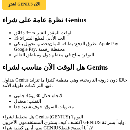
اشترِ GENIUS الآن
نظرة عامة على شراء Genius
العقود الآجلة لـ COIN-M
الوقت المقدر للشراء
:
~3 دقائق
الحد الأدنى لمبلغ الشراء
:
$1
العقود الآجلة للعملات المشفرة
طرق الدفع
:
بطاقة ائتمان/خصم، تحويل بنكي، Apple Pay،
Google Pay، محفظة رقمية
التوفر
:
متاح في معظم دول ومناطق العالم
TradFi
هل الوقت الآن مناسب لشراء Genius
مشتقات الأسهم والعملات الأجنبية والمعادن الثمينة والسلع
يتداول Genius حاليًا دون ذروته التاريخية، وهي منطقة كثيرًا ما تتزايد
فيها التراكمات طويلة الأمد.
الاتجاه خلال 30 يومًا
:
جانبي
التقلب
:
معتدل
معنويات السوق
:
خوف شديد جدا
هل تخطط لشراء Genius (GENIUS) اليوم؟
اكتشف كيف يشتري المستخدمون الآخرون GENIUS وابدأ بسرعة:
لا، أنا أتصفح فقط
نعم، أرني كيفية شراء GENIUS