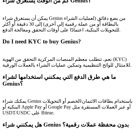
كم من الوقت يستغرق شراء Genius؟
يمكن أن يستغرق شراء Genius من بضع دقائق (لعمليات الشراء
بالبطاقة أو من عملة رقمية إلى أخرى) إلى 30 دقيقة أو أكثر
للتحويلات البنكية، اعتمادًا على أوقات التحقق ومعالجة الدفع.
Do I need KYC to buy Genius?
نعم، تتطلب معظم المنصات المركزية التحقق من الهوية (KYC)
للامتثال للوائح التنظيمية وتمكين عمليات الشراء بالعملات الورقية.
ما هي طرق الدفع التي يمكنني استخدامها لشراء
Genius؟
يمكنك شراء Genius باستخدام بطاقات الائتمان/الخصم أو التحويلات
البنكية أو Apple Pay أو Google Pay أو عبر العملات المستقرة مثل
USDT/USDC على Bitrue.
هل يمكنني شراء Genius بدون محفظة عملات رقمية؟