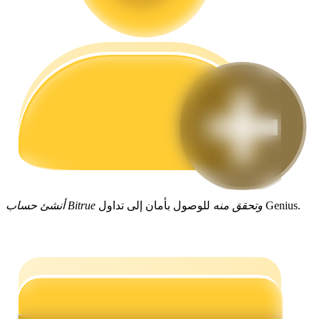
مرشد
دليل المبتدئين للعقود الآجلة
للوصول بأمان إلى تداول Genius.
أنشئ حساب Bitrue وتحقق منه
استراتيجيات التداول
تعلم كيفية البقاء مربحة