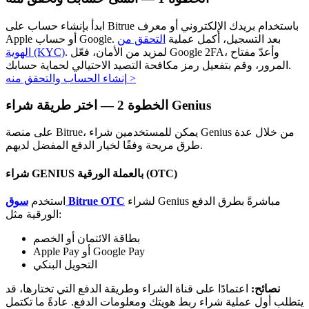
ابدأ بإنشاء حساب على Bitrue باستخدام بريدك الإلكتروني أو معرف
Apple أو حساب Google. بعد التسجيل، أكمل عملية
التحقق من
. لمزيد من الأمان، فعّل Google 2FA، وأعدّ مفتاح
الهوية (KYC)
المرور، وقم بتفعيل رمز مكافحة التصيد الاحتيالي لحماية حسابك.
>
إنشاء الحساب والتحقق منه
الاستثمار التلقائي
اختر طريقة شراء Genius
الخطوة
2 —
احصل على أرباح طويلة الأجل وفوائد مرنة
على منصة Bitrue، يمكن للمستخدمين شراء Genius من خلال عدة
طرق مريحة وفقًا لخيار الدفع المفضل لديهم.
شراء GENIUS بالعملة الورقية (OTC)
لشراء Genius مباشرةً بطرق الدفع
سوق Bitrue OTC
استخدم
الورقية مثل:
بطاقة الائتمان أو الخصم
Apple Pay أو Google Pay
التحويل البنكي
تعلم الستاكينغ
نصائح:
اعتمادًا على قناة الشراء وطريقة الدفع التي تختارها، قد
تعرف على كيفية كسب الدخل السلبي
يتطلب أول عملية شراء ربط هويتك ومعلومات الدفع. عادةً ما تكتمل