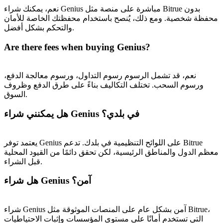
نعم، يمكنك شراء Genius مباشرة على منصة مثل Bitrue بدون
محفظة شخصية. ومع ذلك، يُنصح باستخدام محفظتك الخاصة للأمان
والتحكم بشكل أفضل.
Are there fees when buying Genius?
نعم، قد تشمل الرسوم رسوم التداول، ورسوم معالجة الدفع،
ورسوم السحب. تختلف التكاليف بناءً على طرق الدفع وظروف
السوق.
هل يمكنني شراء Genius في بلدي؟
يعتمد توفر Genius على اللوائح التنظيمية في بلدك. تدعم Bitrue
معظم الدول والمناطق الرئيسية، لكن تحقق دائمًا من القيود المحلية
قبل الشراء.
هل شراء Genius آمن؟
شراء Genius آمن بشكل عام على المنصات الموثوقة مثل Bitrue،
التي تستخدم أمانًا على مستوى المؤسسات وإثبات الاحتياطيات