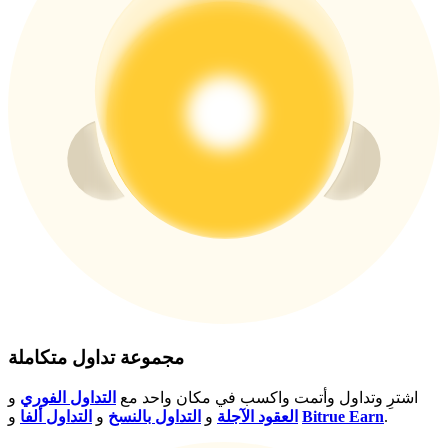
New Listing Futures Fest
Trade New Futures, Win 200,000 USDT
Crypto World Cup 2026: Grand Finale
77,777+3k Rewards
مجموعة تداول متكاملة
اشترِ وتداول وأتمت واكسب في مكان واحد مع
التداول الفوري
و
.
Bitrue Earn
و
العقود الآجلة
و
التداول بالنسخ
و
التداول ألفا
المزيد من الفعاليات