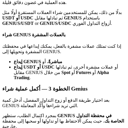
Bitrue
AI
هذه العملية في غضون دقائق قليلة.
بدلًا من ذلك، يمكن للمستخدمين شراء العملات المستقرة أولًا مثل
باستخدام
GENIUS
ثم تبادلها مقابل
USDT أو USDC
أزواج التداول الفوري.
GENIUS/USDC
or
GENIUS/USDT
شراء GENIUS بالعملات المشفرة
إذا كنت تمتلك عملات مشفرة بالفعل، يمكنك إيداعها في محفظتك
شركاء بيترو
المشفرة وتحويلها إلى GENIUS.
إيداع GENIUS مباشرةً
، أو
أو عملات مشفرة أخرى، ثم تبادلها
إيداع USDT أو USDC
Alpha
أو
Futures
أو
Spot
مقابل GENIUS من خلال
Trading
.
أكمل عملية شراء Genius
الخطوة
3 —
بعد اختيار طريقة الدفع أو زوج التداول المفضل، أدخل كمية
GENIUS التي تريد شراءها وأكّد المعاملة.
شركاء Bitrue
GENIUS في محفظة التداول
بمجرد اكتمال الطلب، ستظهر
تصل العمولات إلى 65٪!
الخاصة بك
، حيث يمكن الاحتفاظ بها أو تداولها أو سحبها إلى محفظة
خارجية.