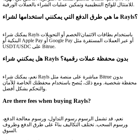
للامتثال للوائح التنظيمية وتمكين عمليات الشراء بالعملات الورقية.
ما هي طرق الدفع التي يمكنني استخدامها لشراء Rayls؟
يمكنك شراء Rayls باستخدام بطاقات الائتمان/الخصم أو التحويلات
البنكية أو Apple Pay أو Google Pay أو عبر العملات المستقرة مثل
USDT/USDC على Bitrue.
هل يمكنني شراء Rayls بدون محفظة عملات رقمية؟
نعم، يمكنك شراء Rayls مباشرة على منصة مثل Bitrue بدون
محفظة شخصية. ومع ذلك، يُنصح باستخدام محفظتك الخاصة للأمان
والتحكم بشكل أفضل.
Are there fees when buying Rayls?
نعم، قد تشمل الرسوم رسوم التداول، ورسوم معالجة الدفع،
ورسوم السحب. تختلف التكاليف بناءً على طرق الدفع وظروف
السوق.