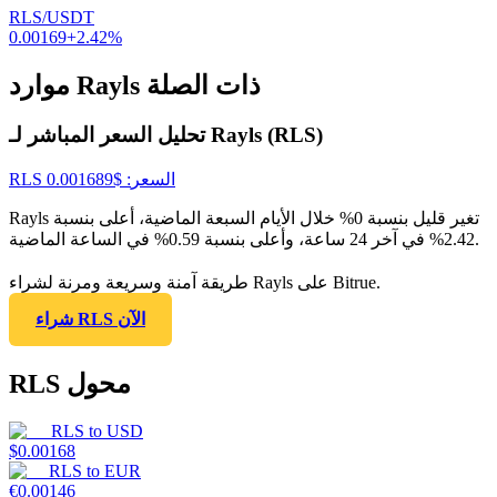
RLS/USDT
0.00169
+
2.42
%
موارد Rayls ذات الصلة
تحليل السعر المباشر لـ Rayls (RLS)
السعر
: $
0.001689
RLS
Rayls تغير قليل بنسبة 0% خلال الأيام السبعة الماضية، أعلى بنسبة
2.42% في آخر 24 ساعة، وأعلى بنسبة 0.59% في الساعة الماضية.
طريقة آمنة وسريعة ومرنة لشراء Rayls على Bitrue.
شراء RLS الآن
RLS محول
RLS
to
USD
$
0.00168
RLS
to
EUR
€
0.00146