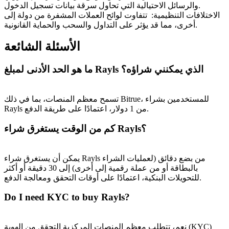
والرسائل الاحتيالية التي تحاول سرقة بيانات تسجيل الدخول.
الاختلافات التنظيمية
:
تتفاوت لوائح العملات المشفرة من دولة إلى
أخرى، مما قد يؤثر على التداول والسحب والحماية القانونية.
الأسئلة الشائعة
ما هو الحد الأدنى لمبلغ Rayls الذي يمكنني شراؤه؟
تسمح معظم المنصات، بما في ذلك Bitrue، للمستخدمين بشراء
Rayls من 1 دولار، اعتمادًا على طريقة الدفع.
كم من الوقت يستغرق شراء Rayls؟
يمكن أن يستغرق شراء Rayls من بضع دقائق (لعمليات الشراء
بالبطاقة أو من عملة رقمية إلى أخرى) إلى 30 دقيقة أو أكثر
للتحويلات البنكية، اعتمادًا على أوقات التحقق ومعالجة الدفع.
Do I need KYC to buy Rayls?
نعم، تتطلب معظم المنصات المركزية التحقق من الهوية (KYC)