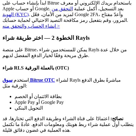
ابدأ بإنشاء حساب على Bitrue باستخدام بريدك الإلكتروني أو معرف
Apple أو حساب Google. بعد التسجيل، أكمل عملية
التحقق من
. لمزيد من الأمان، فعّل Google 2FA، وأعدّ مفتاح
الهوية (KYC)
المرور، وقم بتفعيل رمز مكافحة التصيد الاحتيالي لحماية حسابك.
>
إنشاء الحساب والتحقق منه
اختر طريقة شراء Rayls
الخطوة
2 —
الاستثمار التلقائي
على منصة Bitrue، يمكن للمستخدمين شراء Rayls من خلال عدة
احصل على أرباح طويلة الأجل وفوائد مرنة
طرق مريحة وفقًا لخيار الدفع المفضل لديهم.
شراء RLS بالعملة الورقية (OTC)
لشراء Rayls مباشرةً بطرق الدفع
سوق Bitrue OTC
استخدم
الورقية مثل:
بطاقة الائتمان أو الخصم
Apple Pay أو Google Pay
التحويل البنكي
تعلم الستاكينغ
نصائح:
اعتمادًا على قناة الشراء وطريقة الدفع التي تختارها، قد
يتطلب أول عملية شراء ربط هويتك ومعلومات الدفع. عادةً ما تكتمل
تعرف على كيفية كسب الدخل السلبي
هذه العملية في غضون دقائق قليلة.