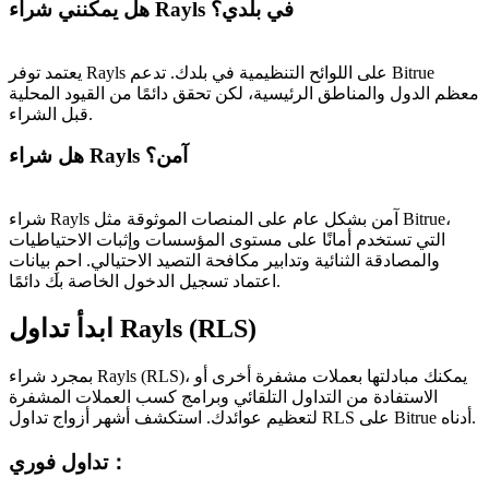
هل يمكنني شراء Rayls في بلدي؟
يعتمد توفر Rayls على اللوائح التنظيمية في بلدك. تدعم Bitrue
معظم الدول والمناطق الرئيسية، لكن تحقق دائمًا من القيود المحلية
قبل الشراء.
هل شراء Rayls آمن؟
شراء Rayls آمن بشكل عام على المنصات الموثوقة مثل Bitrue،
التي تستخدم أمانًا على مستوى المؤسسات وإثبات الاحتياطيات
والمصادقة الثنائية وتدابير مكافحة التصيد الاحتيالي. احمِ بيانات
اعتماد تسجيل الدخول الخاصة بك دائمًا.
ابدأ تداول Rayls (RLS)
بمجرد شراء Rayls (RLS)، يمكنك مبادلتها بعملات مشفرة أخرى أو
الاستفادة من التداول التلقائي وبرامج كسب العملات المشفرة
لتعظيم عوائدك. استكشف أشهر أزواج تداول RLS على Bitrue أدناه.
：
تداول فوري