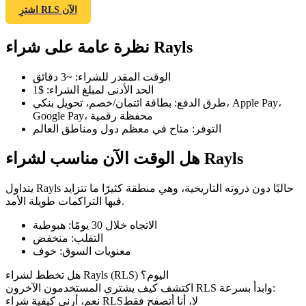
اشترِ RLS الآن
نظرة عامة على شراء Rayls
العقود الآجلة لـ COIN-M
الوقت المقدر للشراء
:
~3 دقائق
الحد الأدنى لمبلغ الشراء
:
$1
العقود الآجلة للعملات المشفرة
طرق الدفع
:
بطاقة ائتمان/خصم، تحويل بنكي، Apple Pay،
Google Pay، محفظة رقمية
التوفر
:
متاح في معظم دول ومناطق العالم
TradFi
هل الوقت الآن مناسب لشراء Rayls
مشتقات الأسهم والعملات الأجنبية والمعادن الثمينة والسلع
يتداول Rayls حاليًا دون ذروته التاريخية، وهي منطقة كثيرًا ما تتزايد
فيها التراكمات طويلة الأمد.
الاتجاه خلال 30 يومًا
:
هبوطية
التقلب
:
منخفض
معنويات السوق
:
خوف
هل تخطط لشراء Rayls (RLS) اليوم؟
اكتشف كيف يشتري المستخدمون الآخرون RLS وابدأ بسرعة:
لا، أنا أتصفح فقط
نعم، أرني كيفية شراء RLS