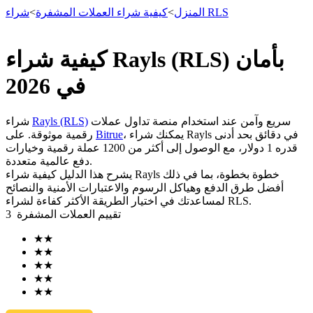
شراء RLS
المنزل
>
كيفية شراء العملات المشفرة
>
كيفية شراء Rayls (RLS) بأمان
العقود الآجلة
في 2026
سريع وآمن عند استخدام منصة تداول عملات
Rayls (RLS)
شراء
، يمكنك شراء Rayls في دقائق بحد أدنى
Bitrue
رقمية موثوقة. على
قدره 1 دولار، مع الوصول إلى أكثر من 1200 عملة رقمية وخيارات
دفع عالمية متعددة.
يشرح هذا الدليل كيفية شراء Rayls خطوة بخطوة، بما في ذلك
أفضل طرق الدفع وهياكل الرسوم والاعتبارات الأمنية والنصائح
لمساعدتك في اختيار الطريقة الأكثر كفاءة لشراء RLS.
تقييم العملات المشفرة
3
العقود الآجلة USDT
★
★
العقود الآجلة باستخدام USDT كضمان
★
★
★
★
★
★
★
★