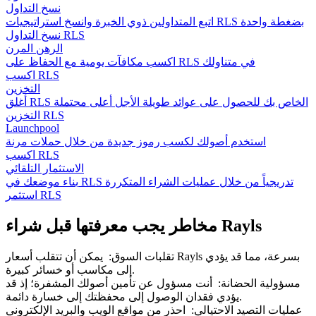
نسخ التداول
اتبع المتداولين ذوي الخبرة وانسخ استراتيجيات RLS بضغطة واحدة
نسخ التداول RLS
الرهن المرن
اكسب مكافآت يومية مع الحفاظ على RLS في متناولك
اكسب RLS
التخزين
أغلق RLS الخاص بك للحصول على عوائد طويلة الأجل أعلى محتملة
التخزين RLS
Launchpool
استخدم أصولك لكسب رموز جديدة من خلال حملات مرنة
اكسب RLS
الاستثمار التلقائي
بناء موضعك في RLS تدريجياً من خلال عمليات الشراء المتكررة
استثمر RLS
مخاطر يجب معرفتها قبل شراء Rayls
تقلبات السوق
:
يمكن أن تتقلب أسعار Rayls بسرعة، مما قد يؤدي
إلى مكاسب أو خسائر كبيرة.
مسؤولية الحضانة
:
أنت مسؤول عن تأمين أصولك المشفرة؛ إذ قد
يؤدي فقدان الوصول إلى محفظتك إلى خسارة دائمة.
عمليات التصيد الاحتيالي
:
احذر من مواقع الويب والبريد الإلكتروني