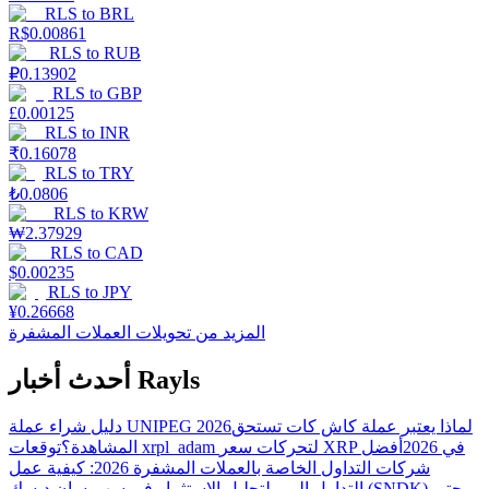
RLS
to
BRL
R$
0.00861
RLS
to
RUB
₽
0.13902
RLS
to
GBP
£
0.00125
RLS
to
INR
₹
0.16078
RLS
to
TRY
₺
0.0806
RLS
to
KRW
₩
2.37929
RLS
to
CAD
$
0.00235
RLS
to
JPY
¥
0.26668
المزيد من تحويلات العملات المشفرة
أحدث أخبار Rayls
لماذا يعتبر عملة كاش كات تستحق
دليل شراء عملة UNIPEG 2026
توقعات xrpl_adam لتحركات سعر XRP في 2026
أفضل
المشاهدة؟
شركات التداول الخاصة بالعملات المشفرة 2026: كيفية عمل
التداول الممول
تحليل الاستثمار في سهم سان ديسك (SNDK) حتى