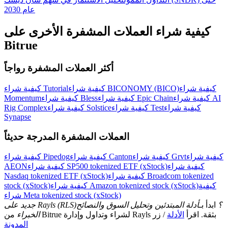
عام 2030
كيفية شراء العملات المشفرة الأخرى على
Bitrue
أكثر العملات المشفرة رواجاً
كيفية شراء
كيفية شراء BICONOMY (BICO)
كيفية شراء Tutorial
كيفية شراء AI
كيفية شراء Epic Chain
كيفية شراء Bless
Momentum
كيفية شراء
كيفية شراء Test
كيفية شراء Solstice
Rig Complex
Synapse
العملات المشفرة المدرجة حديثاً
كيفية شراء
كيفية شراء Grvt
كيفية شراء Canton
كيفية شراء Pipedog
كيفية شراء
كيفية شراء SP500 tokenized ETF (xStock)
AEON
كيفية شراء Broadcom tokenized
Nasdaq tokenized ETF (xStock)
كيفية
كيفية شراء Amazon tokenized stock (xStock)
stock (xStock)
شراء Meta tokenized stock (xStock)
جديد على Rayls (RLS)؟
ابدأ بـ
أدلة المبتدئين وتحليل السوق والنصائح
من Bitrue لشراء وتداول وإدارة Rayls بثقة. اقرأ
الأدلة
/ زر
الخبراء
المدونة