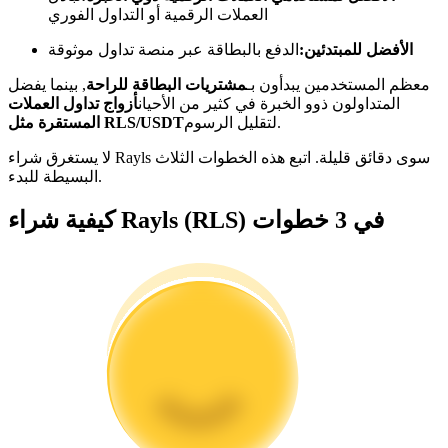
العملات الرقمية أو التداول الفوري
كن متداول نسخ
الأفضل للمبتدئين:
الدفع بالبطاقة عبر منصة تداول موثوقة
استمتع بتقاسم الأرباح وعمولات نسخ التداول
معظم المستخدمين يبدأون بـ
مشتريات البطاقة للراحة
, بينما يفضل
المتداولون ذوو الخبرة في كثير من الأحيان
أزواج تداول العملات
لتقليل الرسوم.
المستقرة مثل RLS/USDT
لا يستغرق شراء Rayls سوى دقائق قليلة. اتبع هذه الخطوات الثلاث
البسيطة للبدء.
كيفية شراء Rayls (RLS) في 3 خطوات
معلومة
تحليل البيانات الضخمة بما في ذلك المعلومات التجارية، وما
إلى ذلك.