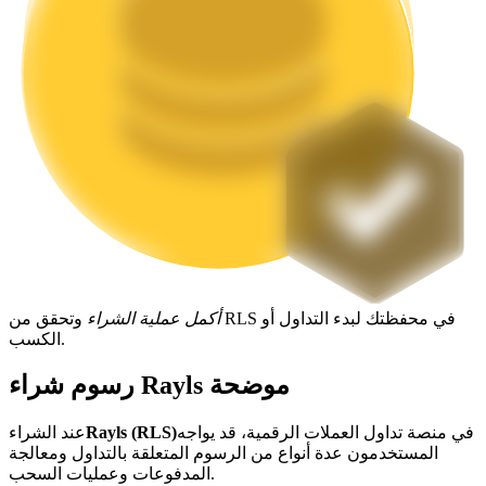
التوقيع المساحي
عوائد عالية والوصول الفوري
أكمل عملية الشراء
وتحقق من RLS في محفظتك لبدء التداول أو
الكسب.
Launchpool
رسوم شراء Rayls موضحة
الرهان المرن لكسب العملات الرقمية الشهيرة
في منصة تداول العملات الرقمية، قد يواجه
Rayls (RLS)
عند الشراء
المستخدمون عدة أنواع من الرسوم المتعلقة بالتداول ومعالجة
المدفوعات وعمليات السحب.