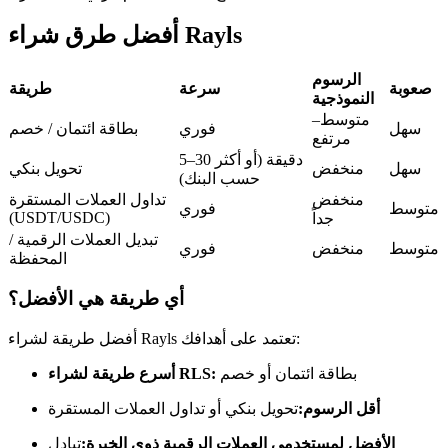
العقود الآجلة USDC
أفضل طرق شراء Rayls
العقود الآجلة باستخدام USDC كضمان
الرسوم
صعوبة
سرعة
طريقة
النموذجية
متوسط–
سهل
فوري
بطاقة ائتمان / خصم
مرتفع
5–30 دقيقة (أو أكثر
سهل
منخفض
تحويل بنكي
حسب البنك)
منخفض
تداول العملات المستقرة
متوسط
فوري
(USDT/USDC)
جداً
تبديل العملات الرقمية /
نسخ التداول
متوسط
منخفض
فوري
المحفظة
انضم إلى أفضل المتداولين
أي طريقة هي الأفضل؟
أفضل طريقة لشراء Rayls تعتمد على أهدافك:
بطاقة ائتمان أو خصم
أسرع طريقة لشراء RLS:
أقل الرسوم:
تحويل بنكي أو تداول العملات المستقرة
الأفضل لمستخدمي العملات الرقمية ذوي الخبرة:
تبادل