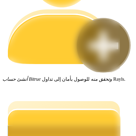
مرشد
دليل المبتدئين للعقود الآجلة
للوصول بأمان إلى تداول Rayls.
أنشئ حساب Bitrue وتحقق منه
استراتيجيات التداول
تعلم كيفية البقاء مربحة