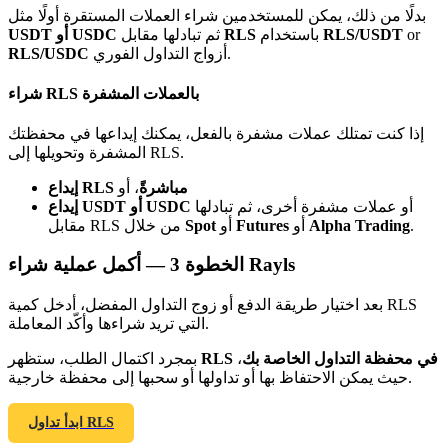
Bitrue
AI
بدلًا من ذلك، يمكن للمستخدمين شراء العملات المستقرة أولًا مثل
or
RLS/USDT
باستخدام
RLS
ثم تبادلها مقابل
USDT أو USDC
أزواج التداول الفوري.
RLS/USDC
شراء RLS بالعملات المشفرة
إذا كنت تمتلك عملات مشفرة بالفعل، يمكنك إيداعها في محفظتك
المشفرة وتحويلها إلى RLS.
شركاء بيترو
إيداع RLS مباشرةً
، أو
أو عملات مشفرة أخرى، ثم تبادلها
إيداع USDT أو USDC
.
Alpha Trading
أو
Futures
أو
Spot
مقابل RLS من خلال
أكمل عملية شراء Rayls
الخطوة
3 —
بعد اختيار طريقة الدفع أو زوج التداول المفضل، أدخل كمية RLS
التي تريد شراءها وأكّد المعاملة.
RLS في محفظة التداول الخاصة بك
،
بمجرد اكتمال الطلب، ستظهر
حيث يمكن الاحتفاظ بها أو تداولها أو سحبها إلى محفظة خارجية.
شركاء Bitrue
تصل العمولات إلى 65٪!
ابدأ تداول RLS