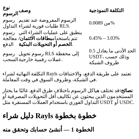
نوع
التكلفة النموذجية
وصف
الرسوم
الرسوم المفروضة عند تقديم
رسوم
من 0.0089%
طلبات فورية لشراء RLS.
التداول
ينطبق على عمليات الشراء التي
رسوم
عمليات احتجاز BTR
0.45% – 3.03%
تتم باستخدام
بطاقات الائتمان/
معالجة
.
الخصم أو التحويلات البنكية
الدفع
استثمارات حصرية لحاملي BTR
الحد الأدنى ما يعادل 0.5
رسوم تحويل RLS إلى محفظة
رسوم
USDT، وذلك حسب
عملات رقمية خارجية.
السحب
ظروف الشبكة
التكلفة النهائية لشراء Rayls تعتمد على طريقة الدفع، والاختناقات
في الشبكة، وظروف السوق في وقت المعاملة.
نصائح:
قد تختلف هياكل الرسوم باختلاف طرق الدفع. غالبًا ما يختار
المستخدمون الذين يبحثون عن تكاليف أقل التحويلات المصرفية أو
التداول الفوري باستخدام العملات المستقرة مثل USDT أو USDC.
القروض
دليل شراء Rayls خطوة بخطوة
خدمة الاقتراض المدعومة بالعملات المشفرة
الخطوة
1 —
أنشئ حسابك وتحقق منه