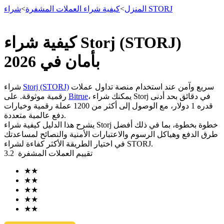
شراء STORJ
المنزل
>
كيفية شراء العملات المشفرة
>
كيفية شراء Storj (STORJ)
العقود الآجلة
بأمان في 2026
سريع وآمن عند استخدام منصة تداول عملات
Storj (STORJ)
شراء
، يمكنك شراء Storj في دقائق بحد أدنى
Bitrue
رقمية موثوقة. على
قدره 1 دولار، مع الوصول إلى أكثر من 1200 عملة رقمية وخيارات
دفع عالمية متعددة.
يشرح هذا الدليل كيفية شراء Storj خطوة بخطوة، بما في ذلك أفضل
طرق الدفع وهياكل الرسوم والاعتبارات الأمنية والنصائح لمساعدتك
في اختيار الطريقة الأكثر كفاءة لشراء STORJ.
تقييم العملات المشفرة
3.2
العقود الآجلة USDT
★
★
العقود الآجلة باستخدام USDT كضمان
★
★
★
★
★
★
★
★