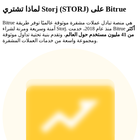
لماذا تشتري Storj (STORJ) على Bitrue
Bitrue هي منصة تبادل عملات مشفرة موثوقة عالميًا توفر طريقة
أكثر
آمنة وسريعة ومرنة لشراء Storj. منذ عام 2018، خدمت Bitrue
من 41 مليون مستخدم حول العالم
، وتقدم بنية تحتية تداول موثوقة
ومجموعة واسعة من خدمات العملات المشفرة.
الإحالة
قم بدعوة صديق لتحصل على مكافآت نقدية
BTC Welcome Rewards