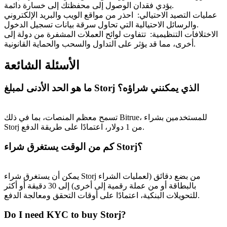
يؤدي فقدان الوصول إلى محفظتك إلى خسارة دائمة.
عمليات التصيد الاحتيالي
:
احذر من مواقع الويب والبريد الإلكتروني
والرسائل الاحتيالية التي تحاول سرقة بيانات تسجيل الدخول.
الاختلافات التنظيمية
:
تتفاوت لوائح العملات المشفرة من دولة إلى
أخرى، مما قد يؤثر على التداول والسحب والحماية القانونية.
الأسئلة الشائعة
ما هو الحد الأدنى لمبلغ Storj الذي يمكنني شراؤه؟
تسمح معظم المنصات، بما في ذلك Bitrue، للمستخدمين بشراء
Storj من 1 دولار، اعتمادًا على طريقة الدفع.
كم من الوقت يستغرق شراء Storj؟
يمكن أن يستغرق شراء Storj من بضع دقائق (لعمليات الشراء
بالبطاقة أو من عملة رقمية إلى أخرى) إلى 30 دقيقة أو أكثر
للتحويلات البنكية، اعتمادًا على أوقات التحقق ومعالجة الدفع.
Do I need KYC to buy Storj?