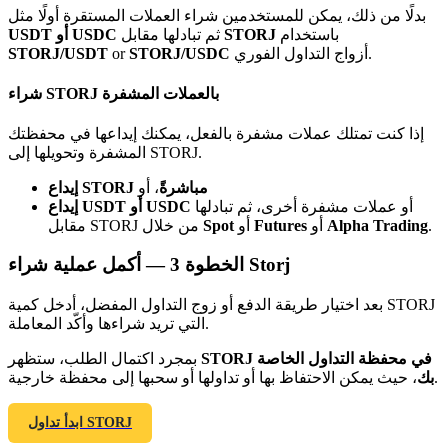
Bitrue
AI
بدلًا من ذلك، يمكن للمستخدمين شراء العملات المستقرة أولًا مثل
باستخدام
STORJ
ثم تبادلها مقابل
USDT أو USDC
أزواج التداول الفوري.
STORJ/USDC
or
STORJ/USDT
شراء STORJ بالعملات المشفرة
إذا كنت تمتلك عملات مشفرة بالفعل، يمكنك إيداعها في محفظتك
المشفرة وتحويلها إلى STORJ.
شركاء بيترو
إيداع STORJ مباشرةً
، أو
أو عملات مشفرة أخرى، ثم تبادلها
إيداع USDT أو USDC
.
Alpha Trading
أو
Futures
أو
Spot
مقابل STORJ من خلال
أكمل عملية شراء Storj
الخطوة
3 —
بعد اختيار طريقة الدفع أو زوج التداول المفضل، أدخل كمية STORJ
التي تريد شراءها وأكّد المعاملة.
STORJ في محفظة التداول الخاصة
بمجرد اكتمال الطلب، ستظهر
، حيث يمكن الاحتفاظ بها أو تداولها أو سحبها إلى محفظة خارجية.
بك
شركاء Bitrue
تصل العمولات إلى 65٪!
ابدأ تداول STORJ