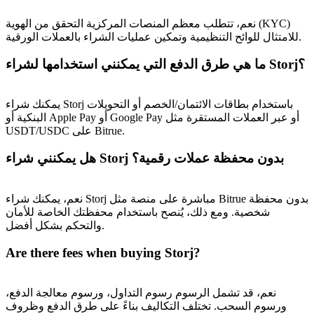
نعم، تتطلب معظم المنصات المركزية التحقق من الهوية (KYC)
للامتثال للوائح التنظيمية وتمكين عمليات الشراء بالعملات الورقية.
ما هي طرق الدفع التي يمكنني استخدامها لشراء Storj؟
يمكنك شراء Storj باستخدام بطاقات الائتمان/الخصم أو التحويلات
البنكية أو Apple Pay أو Google Pay أو عبر العملات المستقرة مثل
USDT/USDC على Bitrue.
هل يمكنني شراء Storj بدون محفظة عملات رقمية؟
نعم، يمكنك شراء Storj مباشرة على منصة مثل Bitrue بدون محفظة
شخصية. ومع ذلك، يُنصح باستخدام محفظتك الخاصة للأمان
والتحكم بشكل أفضل.
Are there fees when buying Storj?
نعم، قد تشمل الرسوم رسوم التداول، ورسوم معالجة الدفع،
ورسوم السحب. تختلف التكاليف بناءً على طرق الدفع وظروف