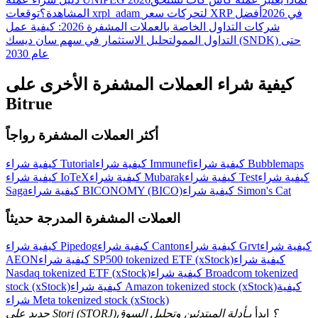
توقعات xrpl_adam لتحركات سعر XRP في 2026
أفضل
المشاهدة؟
شركات التداول الخاصة بالعملات المشفرة 2026: كيفية عمل
التداول الممول
تحليل الاستثمار في سهم سان ديسك (SNDK) حتى
عام 2030
كيفية شراء العملات المشفرة الأخرى على
Bitrue
أكثر العملات المشفرة رواجاً
كيفية شراء Bubblemaps
كيفية شراء Immunefi
كيفية شراء Tutorial
كيفية شراء
كيفية شراء Test
كيفية شراء Mubarak
كيفية شراء IoTeX
كيفية شراء Simon's Cat
كيفية شراء BICONOMY (BICO)
Saga
العملات المشفرة المدرجة حديثاً
كيفية شراء
كيفية شراء Grvt
كيفية شراء Canton
كيفية شراء Pipedog
كيفية شراء
كيفية شراء SP500 tokenized ETF (xStock)
AEON
كيفية شراء Broadcom tokenized
Nasdaq tokenized ETF (xStock)
كيفية
كيفية شراء Amazon tokenized stock (xStock)
stock (xStock)
شراء Meta tokenized stock (xStock)
جديد على Storj (STORJ)؟
ابدأ بـ
أدلة المبتدئين وتحليل السوق