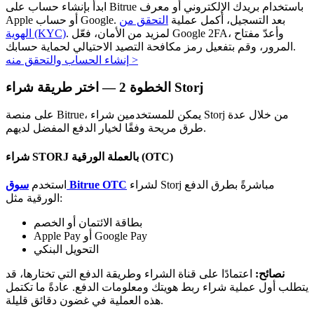
ابدأ بإنشاء حساب على Bitrue باستخدام بريدك الإلكتروني أو معرف
Apple أو حساب Google. بعد التسجيل، أكمل عملية
التحقق من
. لمزيد من الأمان، فعّل Google 2FA، وأعدّ مفتاح
الهوية (KYC)
المرور، وقم بتفعيل رمز مكافحة التصيد الاحتيالي لحماية حسابك.
>
إنشاء الحساب والتحقق منه
اختر طريقة شراء Storj
الخطوة
2 —
الاستثمار التلقائي
على منصة Bitrue، يمكن للمستخدمين شراء Storj من خلال عدة
احصل على أرباح طويلة الأجل وفوائد مرنة
طرق مريحة وفقًا لخيار الدفع المفضل لديهم.
شراء STORJ بالعملة الورقية (OTC)
لشراء Storj مباشرةً بطرق الدفع
سوق Bitrue OTC
استخدم
الورقية مثل:
بطاقة الائتمان أو الخصم
Apple Pay أو Google Pay
التحويل البنكي
تعلم الستاكينغ
نصائح:
اعتمادًا على قناة الشراء وطريقة الدفع التي تختارها، قد
يتطلب أول عملية شراء ربط هويتك ومعلومات الدفع. عادةً ما تكتمل
تعرف على كيفية كسب الدخل السلبي
هذه العملية في غضون دقائق قليلة.