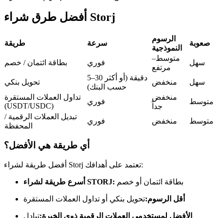
العقود الآجلة USDC
أفضل طرق شراء Storj
العقود الآجلة باستخدام USDC كضمان
الرسوم
صعوبة
سرعة
طريقة
النموذجية
متوسط–
سهل
فوري
بطاقة ائتمان / خصم
مرتفع
5–30 دقيقة (أو أكثر
سهل
منخفض
تحويل بنكي
حسب البنك)
منخفض
تداول العملات المستقرة
متوسط
فوري
(USDT/USDC)
جداً
تبديل العملات الرقمية /
نسخ التداول
متوسط
منخفض
فوري
المحفظة
انضم إلى أفضل المتداولين
أي طريقة هي الأفضل؟
أفضل طريقة لشراء Storj تعتمد على أهدافك:
بطاقة ائتمان أو خصم
أسرع طريقة لشراء STORJ:
أقل الرسوم:
تحويل بنكي أو تداول العملات المستقرة
الأفضل لمستخدمي العملات الرقمية ذوي الخبرة:
تبادل