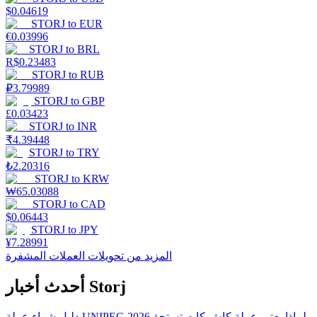
$
0.04619
STORJ
to
EUR
€
0.03996
STORJ
to
BRL
R$
0.23483
STORJ
to
RUB
₽
3.79989
STORJ
to
GBP
£
0.03423
STORJ
to
INR
₹
4.39448
STORJ
to
TRY
₺
2.20316
STORJ
to
KRW
₩
65.03088
STORJ
to
CAD
$
0.06443
STORJ
to
JPY
¥
7.28991
المزيد من تحويلات العملات المشفرة
أحدث أخبار Storj
لماذا يعتبر عملة كاش كات تستحق
دليل شراء عملة UNIPEG 2026