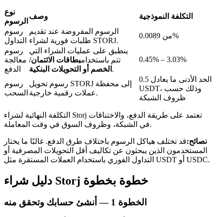
نوع
التكلفة النموذجية
وصف
الرسوم
الرسوم المفروضة عند تقديم
رسوم
من 0.0089%
طلبات فورية لشراء STORJ.
التداول
ينطبق على عمليات الشراء التي
رسوم
عمليات احتجاز BTR
0.45% – 3.03%
تتم باستخدام
بطاقات الائتمان/
معالجة
.
الخصم أو التحويلات البنكية
الدفع
استثمارات حصرية لحاملي BTR
الحد الأدنى ما يعادل 0.5
رسوم تحويل STORJ إلى محفظة
رسوم
USDT، وذلك حسب
عملات رقمية خارجية.
السحب
ظروف الشبكة
التكلفة النهائية لشراء Storj تعتمد على طريقة الدفع، والاختناقات
في الشبكة، وظروف السوق في وقت المعاملة.
نصائح:
قد تختلف هياكل الرسوم باختلاف طرق الدفع. غالبًا ما يختار
المستخدمون الذين يبحثون عن تكاليف أقل التحويلات المصرفية أو
التداول الفوري باستخدام العملات المستقرة مثل USDT أو USDC.
القروض
دليل شراء Storj خطوة بخطوة
خدمة الاقتراض المدعومة بالعملات المشفرة
الخطوة
1 —
أنشئ حسابك وتحقق منه