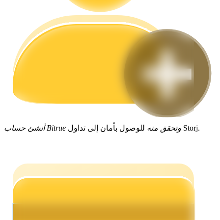
مرشد
دليل المبتدئين للعقود الآجلة
للوصول بأمان إلى تداول Storj.
أنشئ حساب Bitrue وتحقق منه
استراتيجيات التداول
تعلم كيفية البقاء مربحة