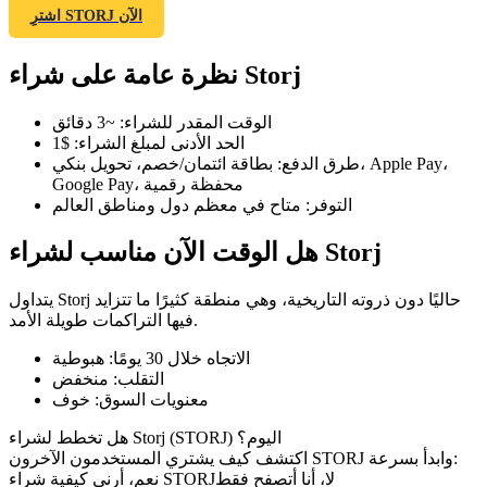
اشترِ STORJ الآن
نظرة عامة على شراء Storj
العقود الآجلة لـ COIN-M
الوقت المقدر للشراء
:
~3 دقائق
الحد الأدنى لمبلغ الشراء
:
$1
العقود الآجلة للعملات المشفرة
طرق الدفع
:
بطاقة ائتمان/خصم، تحويل بنكي، Apple Pay،
Google Pay، محفظة رقمية
التوفر
:
متاح في معظم دول ومناطق العالم
TradFi
هل الوقت الآن مناسب لشراء Storj
مشتقات الأسهم والعملات الأجنبية والمعادن الثمينة والسلع
يتداول Storj حاليًا دون ذروته التاريخية، وهي منطقة كثيرًا ما تتزايد
فيها التراكمات طويلة الأمد.
الاتجاه خلال 30 يومًا
:
هبوطية
التقلب
:
منخفض
معنويات السوق
:
خوف
هل تخطط لشراء Storj (STORJ) اليوم؟
اكتشف كيف يشتري المستخدمون الآخرون STORJ وابدأ بسرعة:
لا، أنا أتصفح فقط
نعم، أرني كيفية شراء STORJ