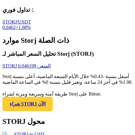
：
تداول فوري
STORJ/USDT
0.0462
+
1.98
%
موارد Storj ذات الصلة
تحليل السعر المباشر لـ Storj (STORJ)
السعر
: $
0.04619
STORJ
Storj أسفل بنسبة -0.43% خلال الأيام السبعة الماضية، أعلى بنسبة
1.98% في آخر 24 ساعة، وتغير قليل بنسبة 0% في الساعة الماضية.
طريقة آمنة وسريعة ومرنة لشراء Storj على Bitrue.
شراء STORJ الآن
STORJ محول
STORJ
to
USD