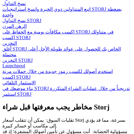
نسخ التداول
اتبع المتداولين ذوي الخبرة وانسخ استراتيجيات STORJ بضغطة
واحدة
نسخ التداول STORJ
الرهن المرن
اكسب مكافآت يومية مع الحفاظ على STORJ في متناولك
اكسب STORJ
التخزين
أغلق STORJ الخاص بك للحصول على عوائد طويلة الأجل أعلى
محتملة
التخزين STORJ
Launchpool
استخدم أصولك لكسب رموز جديدة من خلال حملات مرنة
اكسب STORJ
الاستثمار التلقائي
بناء موضعك في STORJ تدريجياً من خلال عمليات الشراء المتكررة
استثمر STORJ
مخاطر يجب معرفتها قبل شراء Storj
تقلبات السوق
:
يمكن أن تتقلب أسعار Storj بسرعة، مما قد يؤدي
إلى مكاسب أو خسائر كبيرة.
مسؤولية الحضانة
:
أنت مسؤول عن تأمين أصولك المشفرة؛ إذ قد