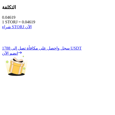
التكلفة
0.04619
1
STORJ
=
0.04619
شراء STORJ الآن
1788 USDT
سجل واحصل على مكافأة تصل إلى
انضم الآن