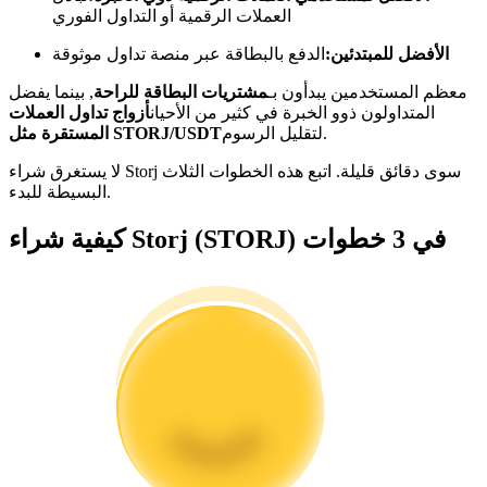
العملات الرقمية أو التداول الفوري
كن متداول نسخ
الأفضل للمبتدئين:
الدفع بالبطاقة عبر منصة تداول موثوقة
استمتع بتقاسم الأرباح وعمولات نسخ التداول
معظم المستخدمين يبدأون بـ
مشتريات البطاقة للراحة
, بينما يفضل
المتداولون ذوو الخبرة في كثير من الأحيان
أزواج تداول العملات
لتقليل الرسوم.
المستقرة مثل STORJ/USDT
لا يستغرق شراء Storj سوى دقائق قليلة. اتبع هذه الخطوات الثلاث
البسيطة للبدء.
كيفية شراء Storj (STORJ) في 3 خطوات
معلومة
تحليل البيانات الضخمة بما في ذلك المعلومات التجارية، وما
إلى ذلك.