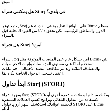
السوق.
هل يمكنني شراء Storj في بلدي؟
يعتمد توفر Storj على اللوائح التنظيمية في بلدك. تدعم Bitrue معظم
الدول والمناطق الرئيسية، لكن تحقق دائمًا من القيود المحلية قبل
الشراء.
هل شراء Storj آمن؟
شراء Storj آمن بشكل عام على المنصات الموثوقة مثل Bitrue، التي
تستخدم أمانًا على مستوى المؤسسات وإثبات الاحتياطيات
والمصادقة الثنائية وتدابير مكافحة التصيد الاحتيالي. احمِ بيانات
اعتماد تسجيل الدخول الخاصة بك دائمًا.
ابدأ تداول Storj (STORJ)
بمجرد شراء Storj (STORJ)، يمكنك مبادلتها بعملات مشفرة أخرى أو
الاستفادة من التداول التلقائي وبرامج كسب العملات المشفرة
لتعظيم عوائدك. استكشف أشهر أزواج تداول STORJ على Bitrue
أدناه.