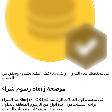
التوقيع المساحي
عوائد عالية والوصول الفوري
أكمل عملية الشراء
وتحقق من STORJ في محفظتك لبدء التداول أو
الكسب.
Launchpool
رسوم شراء Storj موضحة
الرهان المرن لكسب العملات الرقمية الشهيرة
في منصة تداول العملات الرقمية، قد
Storj (STORJ)
عند الشراء
يواجه المستخدمون عدة أنواع من الرسوم المتعلقة بالتداول
ومعالجة المدفوعات وعمليات السحب.