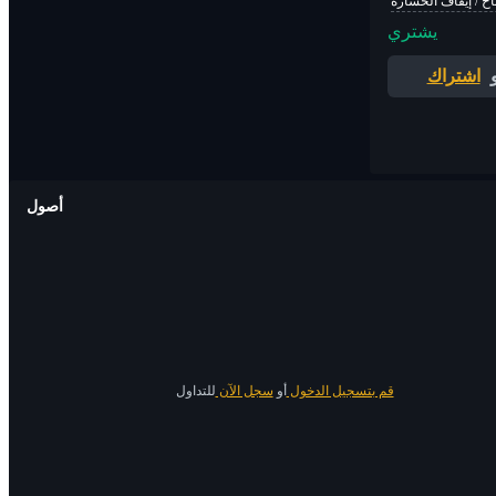
اح / إيقاف الخسارة
يشتري
اشتراك
أصول
قم بتسجيل الدخول
أو
سجل الآن
للتداول