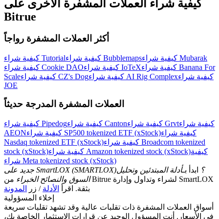
كيفية شراء العملات المشفرة الأخرى على
اربح الجوائز والمكافآت الحصرية
Bitrue
مركز المكافآت
أكثر العملات المشفرة رواجاً
تسجيل الدخول
اشتراك
كيفية شراء Mubarak
كيفية شراء Bubblemaps
كيفية شراء Tutorial
كيفية شراء Banana For
كيفية شراء IoTeX
كيفية شراء Cookie DAO
كيفية شراء
كيفية شراء AI Rig Complex
كيفية شراء CZ's Dog
Scale
JOE
العملات المشفرة المدرجة حديثاً
كيفية شراء
كيفية شراء Grvt
كيفية شراء Canton
كيفية شراء Pipedog
كيفية شراء
كيفية شراء SP500 tokenized ETF (xStock)
AEON
كيفية شراء Broadcom tokenized
Nasdaq tokenized ETF (xStock)
كيفية
كيفية شراء Amazon tokenized stock (xStock)
stock (xStock)
شراء Meta tokenized stock (xStock)
جديد على SmartLOX (SMARTLOX)؟
ابدأ بـ
أدلة المبتدئين وتحليل
السوق والنصائح الخبراء
من Bitrue لشراء وتداول وإدارة SmartLOX
بثقة. اقرأ
الأدلة
/ زر
المدونة
إخلاء المسؤولية
أسواق العملات المشفرة ذات تقلبات عالية وقد تشهد تقلبات سريعة
في الأسعار. أنت المسؤول الوحيد عن قرارات الاستثمار الخاصة بك،