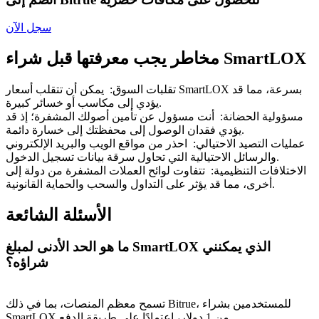
Bitrue
AI
سجل الآن
مخاطر يجب معرفتها قبل شراء SmartLOX
تقلبات السوق
:
يمكن أن تتقلب أسعار SmartLOX بسرعة، مما قد
يؤدي إلى مكاسب أو خسائر كبيرة.
مسؤولية الحضانة
:
أنت مسؤول عن تأمين أصولك المشفرة؛ إذ قد
شركاء بيترو
يؤدي فقدان الوصول إلى محفظتك إلى خسارة دائمة.
عمليات التصيد الاحتيالي
:
احذر من مواقع الويب والبريد الإلكتروني
والرسائل الاحتيالية التي تحاول سرقة بيانات تسجيل الدخول.
الاختلافات التنظيمية
:
تتفاوت لوائح العملات المشفرة من دولة إلى
أخرى، مما قد يؤثر على التداول والسحب والحماية القانونية.
الأسئلة الشائعة
ما هو الحد الأدنى لمبلغ SmartLOX الذي يمكنني
شراؤه؟
شركاء Bitrue
تصل العمولات إلى 65٪!
تسمح معظم المنصات، بما في ذلك Bitrue، للمستخدمين بشراء
SmartLOX من 1 دولار، اعتمادًا على طريقة الدفع.