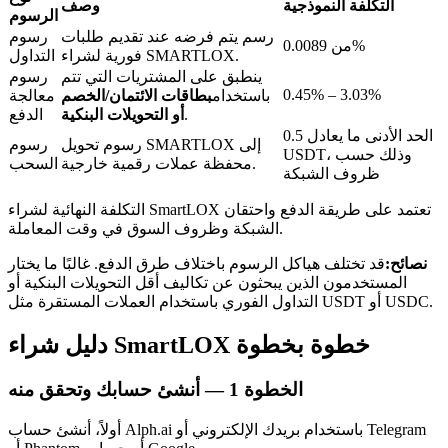
التكلفة النموذجية
وصف
الرسوم
رسم يتم فرضه عند تقديم طلبات
رسوم
من 0.0089%
فورية لشراء SMARTLOX.
التداول
ينطبق على المشتريات التي تتم
رسوم
0.45% – 3.03%
باستخدام
بطاقات الائتمان/الخصم
معالجة
عمليات احتجاز BTR
.
أو التحويلات البنكية
الدفع
الحد الأدنى ما يعادل 0.5
رسوم تحويل SMARTLOX إلى
رسوم
استثمارات حصرية لحاملي BTR
USDT، وذلك حسب
محفظة عملات رقمية خارجية.
السحب
ظروف الشبكة
التكلفة النهائية لشراء SmartLOX تعتمد على طريقة الدفع واحتقان
الشبكة وظروف السوق في وقت المعاملة.
نصائح:
قد تختلف هياكل الرسوم باختلاف طرق الدفع. غالبًا ما يختار
المستخدمون الذين يبحثون عن تكاليف أقل التحويلات البنكية أو
التداول الفوري باستخدام العملات المستقرة مثل USDT أو USDC.
دليل شراء SmartLOX خطوة بخطوة
القروض
خدمة الاقتراض المدعومة بالعملات المشفرة
الخطوة
1 —
أنشئ حسابك وتحقق منه
أولاً، أنشئ حساب Alph.ai باستخدام بريدك الإلكتروني أو Telegram