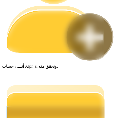
مرشد
دليل المبتدئين للعقود الآجلة
أنشئ حساب Alph.ai وتحقق منه.
استراتيجيات التداول
تعلم كيفية البقاء مربحة