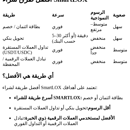
العقود الآجلة USDC
العقود الآجلة باستخدام USDC كضمان
الرسوم
صعوبة
سرعة
طريقة
النموذجية
متوسط–
سهل
فوري
بطاقة ائتمان / خصم
مرتفع
5–30 دقيقة (أو أكثر
سهل
منخفض
تحويل بنكي
حسب البنك)
منخفض
تداول العملات المستقرة
متوسط
فوري
(USDT/USDC)
جداً
تبادل العملات الرقمية /
متوسط
منخفض
فوري
المحفظة
نسخ التداول
أي طريقة هي الأفضل؟
انضم إلى أفضل المتداولين
أفضل طريقة لشراء SmartLOX تعتمد على أهدافك:
بطاقة ائتمان أو خصم
أسرع طريقة للشراء SMARTLOX:
أقل الرسوم:
تحويل بنكي أو تداول العملات المستقرة
الأفضل لمستخدمي العملات الرقمية ذوي الخبرة:
تبادل
العملات الرقمية أو التداول الفوري