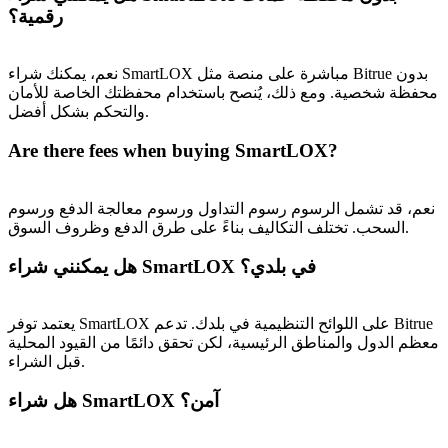
رقمية؟
BTC Welcome Rewards
Deposit & Trade BTC to Share 25000 USDT prize pool!
نعم، يمكنك شراء SmartLOX مباشرة على منصة مثل Bitrue بدون
محفظة شخصية. ومع ذلك، يُنصح باستخدام محفظتك الخاصة للأمان
والتحكم بشكل أفضل.
Are there fees when buying SmartLOX?
Deposit CASHCAT & Win
Share 500000 CASHCAT prize pool
نعم، قد تشمل الرسوم رسوم التداول ورسوم معالجة الدفع ورسوم
السحب. تختلف التكاليف بناءً على طرق الدفع وظروف السوق.
هل يمكنني شراء SmartLOX في بلدي؟
Exclusive for BitMart Users
Register & Trade to Win 500,000 USDT
يعتمد توفر SmartLOX على اللوائح التنظيمية في بلدك. تدعم Bitrue
معظم الدول والمناطق الرئيسية، لكن تحقق دائمًا من القيود المحلية
قبل الشراء.
Precious Metals Trading Carnival
هل شراء SmartLOX آمن؟
Trade Gold & Silver · 33,333 USDT Bonus