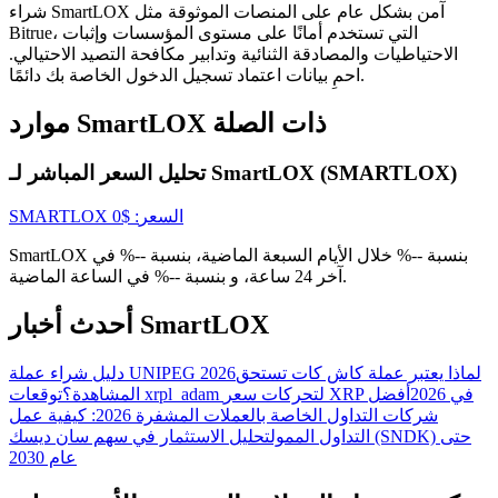
شراء SmartLOX آمن بشكل عام على المنصات الموثوقة مثل
Bitrue، التي تستخدم أمانًا على مستوى المؤسسات وإثبات
الاحتياطيات والمصادقة الثنائية وتدابير مكافحة التصيد الاحتيالي.
USDT New User Exclusive 10% APR
احمِ بيانات اعتماد تسجيل الدخول الخاصة بك دائمًا.
USDT Flexible Staking | Daily Rewards
موارد SmartLOX ذات الصلة
تحليل السعر المباشر لـ SmartLOX (SMARTLOX)
BTC New User Exclusive: 6.5% APR
السعر
: $
0
SMARTLOX
BTC Flexible Staking | Daily Rewards
SmartLOX بنسبة --% خلال الأيام السبعة الماضية، بنسبة --% في
آخر 24 ساعة، و بنسبة --% في الساعة الماضية.
أحدث أخبار SmartLOX
لماذا يعتبر عملة كاش كات تستحق
دليل شراء عملة UNIPEG 2026
توقعات xrpl_adam لتحركات سعر XRP في 2026
أفضل
المشاهدة؟
شركات التداول الخاصة بالعملات المشفرة 2026: كيفية عمل
التداول الممول
تحليل الاستثمار في سهم سان ديسك (SNDK) حتى
عام 2030
المزيد من الفعاليات