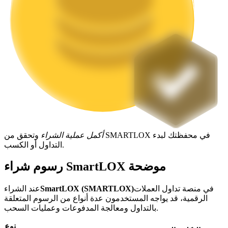
التوقيع المساحي
عوائد عالية والوصول الفوري
أكمل عملية الشراء
وتحقق من SMARTLOX في محفظتك لبدء
التداول أو الكسب.
Launchpool
رسوم شراء SmartLOX موضحة
الرهان المرن لكسب العملات الرقمية الشهيرة
في منصة تداول العملات
SmartLOX (SMARTLOX)
عند الشراء
الرقمية، قد يواجه المستخدمون عدة أنواع من الرسوم المتعلقة
بالتداول ومعالجة المدفوعات وعمليات السحب.
نوع