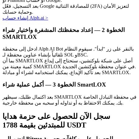
أو Phantom أو حساب Google.
بعد التسجيل، فعّل Google للمصادقة الثنائية (2FA) لتعزيز الأمان
وحماية حسابك.
>
إنشاء حساب Alph.ai
الخطوة
2 —
إعداد محفظتك المشفرة واختيار شراء
SMARTLOX
الاستثمار التلقائي
ادخل إلى محفظة Alph AI Bot بالنقر على زر "ابدأ". سيقوم النظام
تلقائياً بإنشاء عناوين محفظة لـ SOL وBSC.
احصل على أرباح طويلة الأجل وفوائد مرنة
بما أن SMARTLOX أصل على شبكة بلوكتشين، ستحتاج إلى إيداع
كمية معينة من SMARTLOX في عنوان محفظة بلوكتشين الجديدة.
بعد تأكيد الإيداع، يمكنك استخدامه لشراء أو مبادلة SMARTLOX.
أكمل عملية شراء SmartLOX
الخطوة
3 —
بعد اكتمال طلبك، سيظهر SMARTLOX في محفظة التبادل الخاصة
بك. يمكنك الاحتفاظ به أو تداوله أو سحبه من محفظة خارجية.
سجل الآن للحصول على حزمة هدايا
تعلم الستاكينغ
للمبتدئين بقيمة 1788 USDT
تعرف على كيفية كسب الدخل السلبي
انضم إلى Bitrue للحصول على مكافآت حصرية