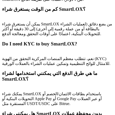
كم من الوقت يستغرق شراء SmartLOX؟
يمكن أن يستغرق شراء SmartLOX من بضع دقائق (لعمليات الشراء
بالبطاقة أو من عملة رقمية إلى أخرى) إلى 30 دقيقة أو أكثر
للتحويلات البنكية، اعتمادًا على أوقات التحقق ومعالجة الدفع.
Do I need KYC to buy SmartLOX?
الإحالة
قم بدعوة صديق لتحصل على مكافآت نقدية
نعم، تتطلب معظم المنصات المركزية التحقق من الهوية (KYC)
BTC Welcome Rewards
للامتثال للوائح التنظيمية وتمكين عمليات الشراء بالعملات الورقية.
ما هي طرق الدفع التي يمكنني استخدامها لشراء
SmartLOX؟
يمكنك شراء SmartLOX باستخدام بطاقات الائتمان/الخصم أو
التحويلات البنكية أو Apple Pay أو Google Pay أو عبر العملات
المستقرة مثل USDT/USDC على Bitrue.
هل يمكنني شراء SmartLOX بدون محفظة عملات