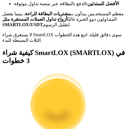
الأفضل للمبتدئين:
الدفع بالبطاقة عبر منصة تداول موثوقة
كن متداول نسخ
معظم المستخدمين يبدأون بـ
مشتريات البطاقة للراحة
, بينما يفضل
المتداولون ذوو الخبرة غالبًا
أزواج تداول العملات المستقرة مثل
استمتع بتقاسم الأرباح وعمولات نسخ التداول
لتقليل الرسوم.
SMARTLOX/USDT
لا يستغرق شراء SmartLOX سوى دقائق قليلة. اتبع هذه الخطوات
الثلاث البسيطة للبدء.
كيفية شراء SmartLOX (SMARTLOX) في
3 خطوات
معلومة
تحليل البيانات الضخمة بما في ذلك المعلومات التجارية، وما
إلى ذلك.