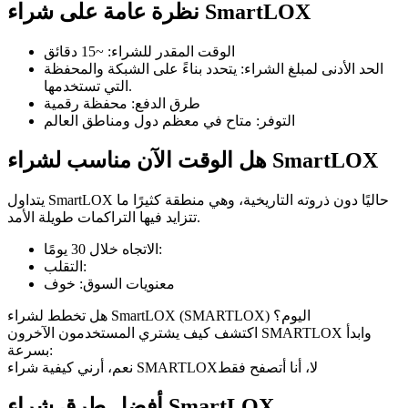
نظرة عامة على شراء SmartLOX
الوقت المقدر للشراء
:
~15 دقائق
الحد الأدنى لمبلغ الشراء
:
يتحدد بناءً على الشبكة والمحفظة
التي تستخدمها.
العقود الآجلة لـ COIN-M
طرق الدفع
:
محفظة رقمية
التوفر
:
متاح في معظم دول ومناطق العالم
العقود الآجلة للعملات المشفرة
هل الوقت الآن مناسب لشراء SmartLOX
TradFi
يتداول SmartLOX حاليًا دون ذروته التاريخية، وهي منطقة كثيرًا ما
تتزايد فيها التراكمات طويلة الأمد.
مشتقات الأسهم والعملات الأجنبية والمعادن الثمينة والسلع
:
الاتجاه خلال 30 يومًا
:
التقلب
معنويات السوق
:
خوف
هل تخطط لشراء SmartLOX (SMARTLOX) اليوم؟
اكتشف كيف يشتري المستخدمون الآخرون SMARTLOX وابدأ
بسرعة:
لا، أنا أتصفح فقط
نعم، أرني كيفية شراء SMARTLOX
أفضل طرق شراء SmartLOX