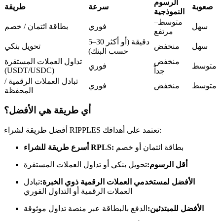
العقود الآجلة USDC
الرسوم
صعوبة
سرعة
طريقة
النموذجية
العقود الآجلة باستخدام USDC كضمان
متوسط–
سهل
فوري
بطاقة ائتمان / خصم
مرتفع
5–30 دقيقة (أو أكثر
سهل
منخفض
تحويل بنكي
حسب البنك)
منخفض
تداول العملات المستقرة
متوسط
فوري
(USDT/USDC)
جداً
تبادل العملات الرقمية /
متوسط
منخفض
فوري
المحفظة
أي طريقة هي الأفضل؟
نسخ التداول
أفضل طريقة لشراء RIPPLES تعتمد على أهدافك:
انضم إلى أفضل المتداولين
بطاقة ائتمان أو خصم
أسرع طريقة للشراء RPLS:
أقل الرسوم:
تحويل بنكي أو تداول العملات المستقرة
الأفضل لمستخدمي العملات الرقمية ذوي الخبرة:
تبادل
العملات الرقمية أو التداول الفوري
الأفضل للمبتدئين:
الدفع بالبطاقة عبر منصة تداول موثوقة