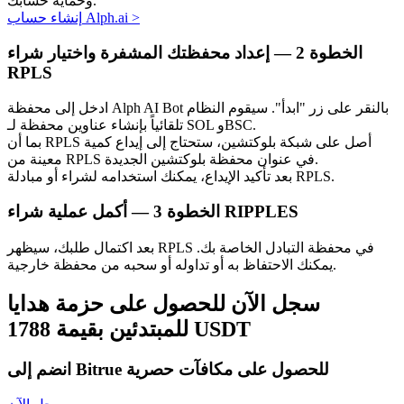
وحماية حسابك.
>
إنشاء حساب Alph.ai
الخطوة
2 —
إعداد محفظتك المشفرة واختيار شراء
RPLS
ادخل إلى محفظة Alph AI Bot بالنقر على زر "ابدأ". سيقوم النظام
تلقائياً بإنشاء عناوين محفظة لـ SOL وBSC.
الاستثمار التلقائي
بما أن RPLS أصل على شبكة بلوكتشين، ستحتاج إلى إيداع كمية
معينة من RPLS في عنوان محفظة بلوكتشين الجديدة.
احصل على أرباح طويلة الأجل وفوائد مرنة
بعد تأكيد الإيداع، يمكنك استخدامه لشراء أو مبادلة RPLS.
أكمل عملية شراء RIPPLES
الخطوة
3 —
بعد اكتمال طلبك، سيظهر RPLS في محفظة التبادل الخاصة بك.
يمكنك الاحتفاظ به أو تداوله أو سحبه من محفظة خارجية.
سجل الآن للحصول على حزمة هدايا
للمبتدئين بقيمة 1788 USDT
تعلم الستاكينغ
انضم إلى Bitrue للحصول على مكافآت حصرية
تعرف على كيفية كسب الدخل السلبي