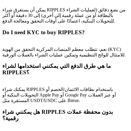
يمكن أن يستغرق شراء RIPPLES من بضع دقائق (لعمليات الشراء
بالبطاقة أو من عملة رقمية إلى أخرى) إلى 30 دقيقة أو أكثر
للتحويلات البنكية، اعتمادًا على أوقات التحقق ومعالجة الدفع.
Do I need KYC to buy RIPPLES?
نعم، تتطلب معظم المنصات المركزية التحقق من الهوية (KYC)
الإحالة
للامتثال للوائح التنظيمية وتمكين عمليات الشراء بالعملات الورقية.
قم بدعوة صديق لتحصل على مكافآت نقدية
ما هي طرق الدفع التي يمكنني استخدامها لشراء
BTC Welcome Rewards
RIPPLES؟
يمكنك شراء RIPPLES باستخدام بطاقات الائتمان/الخصم أو
التحويلات البنكية أو Apple Pay أو Google Pay أو عبر العملات
المستقرة مثل USDT/USDC على Bitrue.
هل يمكنني شراء RIPPLES بدون محفظة عملات
رقمية؟