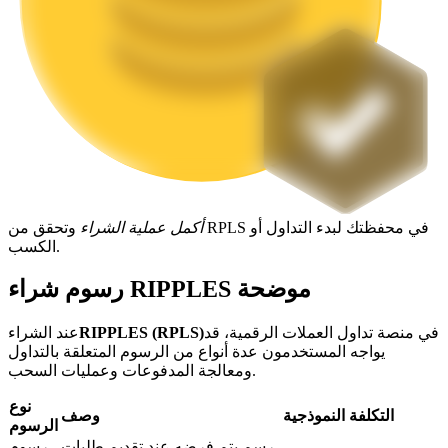
التوقيع المساحي
عوائد عالية والوصول الفوري
أكمل عملية الشراء
وتحقق من RPLS في محفظتك لبدء التداول أو
الكسب.
رسوم شراء RIPPLES موضحة
Launchpool
في منصة تداول العملات الرقمية، قد
RIPPLES (RPLS)
عند الشراء
يواجه المستخدمون عدة أنواع من الرسوم المتعلقة بالتداول
الرهان المرن لكسب العملات الرقمية الشهيرة
ومعالجة المدفوعات وعمليات السحب.
نوع
التكلفة النموذجية
وصف
الرسوم
رسم يتم فرضه عند تقديم طلبات
رسوم