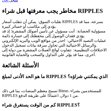
سجل الآن
Bitrue
AI
مخاطر يجب معرفتها قبل شراء RIPPLES
تقلبات السوق
:
يمكن أن تتقلب أسعار RIPPLES بسرعة، مما قد
يؤدي إلى مكاسب أو خسائر كبيرة.
مسؤولية الحضانة
:
أنت مسؤول عن تأمين أصولك المشفرة؛ إذ قد
يؤدي فقدان الوصول إلى محفظتك إلى خسارة دائمة.
عمليات التصيد الاحتيالي
:
احذر من مواقع الويب والبريد الإلكتروني
شركاء بيترو
والرسائل الاحتيالية التي تحاول سرقة بيانات تسجيل الدخول.
الاختلافات التنظيمية
:
تتفاوت لوائح العملات المشفرة من دولة إلى
أخرى، مما قد يؤثر على التداول والسحب والحماية القانونية.
الأسئلة الشائعة
ما هو الحد الأدنى لمبلغ RIPPLES الذي يمكنني شراؤه؟
تسمح معظم المنصات، بما في ذلك Bitrue، للمستخدمين بشراء
شركاء Bitrue
RIPPLES من 1 دولار، اعتمادًا على طريقة الدفع.
تصل العمولات إلى 65٪!
كم من الوقت يستغرق شراء RIPPLES؟