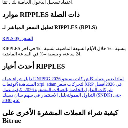
اعتماد تسجيل الدخول الخاصة بك دائمًا.
موارد RIPPLES ذات الصلة
USDT New User Exclusive 10% APR
تحليل السعر المباشر لـ RIPPLES (RPLS)
USDT Flexible Staking | Daily Rewards
السعر
: $
0
RPLS
RIPPLES بنسبة --% خلال الأيام السبعة الماضية، بنسبة --% في آخر
BTC New User Exclusive: 6.5% APR
24 ساعة، و بنسبة --% في الساعة الماضية.
BTC Flexible Staking | Daily Rewards
أحدث أخبار RIPPLES
لماذا يعتبر عملة كاش كات تستحق
دليل شراء عملة UNIPEG 2026
توقعات xrpl_adam لتحركات سعر XRP في 2026
أفضل
المشاهدة؟
شركات التداول الخاصة بالعملات المشفرة 2026: كيفية عمل
التداول الممول
تحليل الاستثمار في سهم سان ديسك (SNDK) حتى
عام 2030
كيفية شراء العملات المشفرة الأخرى على
Bitrue
المزيد من الفعاليات