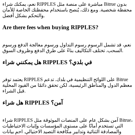
نعم، يمكنك شراء RIPPLES مباشرة على منصة مثل Bitrue بدون
BTC Welcome Rewards
محفظة شخصية. ومع ذلك، يُنصح باستخدام محفظتك الخاصة للأمان
والتحكم بشكل أفضل.
Deposit & Trade BTC to Share 25000 USDT prize pool!
Are there fees when buying RIPPLES?
نعم، قد تشمل الرسوم رسوم التداول ورسوم معالجة الدفع ورسوم
Deposit CASHCAT & Win
السحب. تختلف التكاليف بناءً على طرق الدفع وظروف السوق.
Share 500000 CASHCAT prize pool
هل يمكنني شراء RIPPLES في بلدي؟
يعتمد توفر RIPPLES على اللوائح التنظيمية في بلدك. تدعم Bitrue
Exclusive for BitMart Users
معظم الدول والمناطق الرئيسية، لكن تحقق دائمًا من القيود المحلية
قبل الشراء.
Register & Trade to Win 500,000 USDT
هل شراء RIPPLES آمن؟
Precious Metals Trading Carnival
شراء RIPPLES آمن بشكل عام على المنصات الموثوقة مثل Bitrue،
التي تستخدم أمانًا على مستوى المؤسسات وإثبات الاحتياطيات
Trade Gold & Silver · 33,333 USDT Bonus
والمصادقة الثنائية وتدابير مكافحة التصيد الاحتيالي. احمِ بيانات