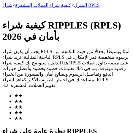
شراء RPLS
المنزل
>
كيفية شراء العملات المشفرة
>
كيفية شراء RIPPLES (RPLS)
العقود الآجلة
بأمان في 2026
يجب أن يكون شراء RPLS آمنًا وبسيطًا وفعالًا من حيث التكلفة. من
الناحية المثالية، تريد شراء RPLS برسوم منخفضة قدر الإمكان. في
هذا الدليل، سنوضح لك كيفية شراء RPLS على منصة تداول عملات
رقمية موثوقة، بما في ذلك تعليمات خطوة بخطوة وأفضل خيارات
الدفع وتفاصيل الرسوم ونصائح أمان والمشورة من الخبراء
لمساعدتك في اختيار الطريقة الأكثر كفاءة لشراء RPLS.
تقييم العملات المشفرة
3.2
العقود الآجلة USDT
★
★
★
★
العقود الآجلة باستخدام USDT كضمان
★
★
★
★
★
★
نظرة عامة على شراء RIPPLES