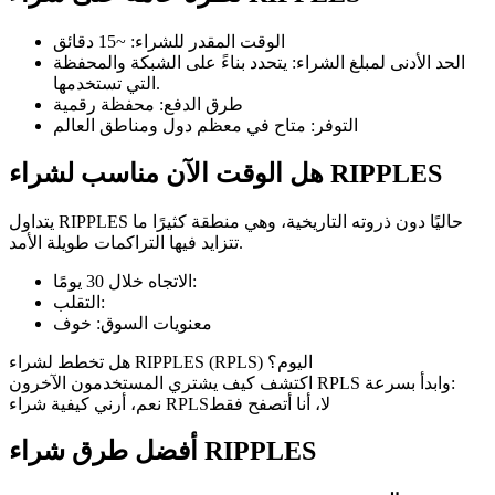
الوقت المقدر للشراء
:
~15 دقائق
الحد الأدنى لمبلغ الشراء
:
يتحدد بناءً على الشبكة والمحفظة
التي تستخدمها.
طرق الدفع
:
محفظة رقمية
العقود الآجلة لـ COIN-M
التوفر
:
متاح في معظم دول ومناطق العالم
العقود الآجلة للعملات المشفرة
هل الوقت الآن مناسب لشراء RIPPLES
يتداول RIPPLES حاليًا دون ذروته التاريخية، وهي منطقة كثيرًا ما
TradFi
تتزايد فيها التراكمات طويلة الأمد.
مشتقات الأسهم والعملات الأجنبية والمعادن الثمينة والسلع
:
الاتجاه خلال 30 يومًا
:
التقلب
معنويات السوق
:
خوف
هل تخطط لشراء RIPPLES (RPLS) اليوم؟
اكتشف كيف يشتري المستخدمون الآخرون RPLS وابدأ بسرعة:
لا، أنا أتصفح فقط
نعم، أرني كيفية شراء RPLS
أفضل طرق شراء RIPPLES