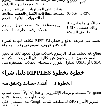
من 0.0089%
فورية لشراء RPLS.
التداول
ينطبق على المشتريات التي تتم
رسوم
0.45% – 3.03%
باستخدام
بطاقات الائتمان/الخصم
معالجة
.
أو التحويلات البنكية
الدفع
الحد الأدنى ما يعادل 0.5
رسوم تحويل RPLS إلى محفظة
رسوم
عمليات احتجاز BTR
USDT، وذلك حسب
عملات رقمية خارجية.
السحب
ظروف الشبكة
استثمارات حصرية لحاملي BTR
التكلفة النهائية لشراء RIPPLES تعتمد على طريقة الدفع واحتقان
الشبكة وظروف السوق في وقت المعاملة.
نصائح:
قد تختلف هياكل الرسوم باختلاف طرق الدفع. غالبًا ما يختار
المستخدمون الذين يبحثون عن تكاليف أقل التحويلات البنكية أو
التداول الفوري باستخدام العملات المستقرة مثل USDT أو USDC.
دليل شراء RIPPLES خطوة بخطوة
الخطوة
1 —
أنشئ حسابك وتحقق منه
القروض
خدمة الاقتراض المدعومة بالعملات المشفرة
أولاً، أنشئ حساب Alph.ai باستخدام بريدك الإلكتروني أو Telegram
أو Phantom أو حساب Google.
بعد التسجيل، فعّل Google للمصادقة الثنائية (2FA) لتعزيز الأمان