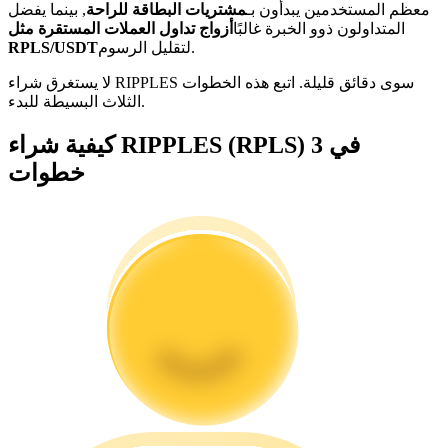
معظم المستخدمين يبدأون بـ
مشتريات البطاقة للراحة
, بينما يفضل
المتداولون ذوو الخبرة غالبًا
أزواج تداول العملات المستقرة مثل
كن متداول نسخ
لتقليل الرسوم.
RPLS/USDT
استمتع بتقاسم الأرباح وعمولات نسخ التداول
لا يستغرق شراء RIPPLES سوى دقائق قليلة. اتبع هذه الخطوات
الثلاث البسيطة للبدء.
كيفية شراء RIPPLES (RPLS) في 3
خطوات
معلومة
تحليل البيانات الضخمة بما في ذلك المعلومات التجارية، وما
إلى ذلك.