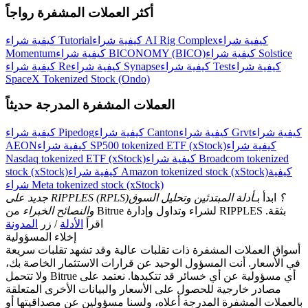
اربح الجوائز والمكافآت الحصرية
أكثر العملات المشفرة رواجاً
مركز المكافآت
كيفية شراء
كيفية شراء AI Rig Complex
كيفية شراء Tutorial
كيفية شراء Solstice
كيفية شراء BICONOMY (BICO)
Momentum
تسجيل الدخول
اشتراك
كيفية شراء
كيفية شراء Test
كيفية شراء Synapse
كيفية شراء Re
SpaceX Tokenized Stock (Ondo)
العملات المشفرة المدرجة حديثاً
كيفية شراء
كيفية شراء Grvt
كيفية شراء Canton
كيفية شراء Pipedog
كيفية شراء
كيفية شراء SP500 tokenized ETF (xStock)
AEON
كيفية شراء Broadcom tokenized
Nasdaq tokenized ETF (xStock)
كيفية
كيفية شراء Amazon tokenized stock (xStock)
stock (xStock)
شراء Meta tokenized stock (xStock)
جديد على RIPPLES (RPLS)؟
ابدأ بـ
أدلة المبتدئين وتحليل السوق
والنصائح الخبراء
من Bitrue لشراء وتداول وإدارة RIPPLES بثقة.
اقرأ
الأدلة
/ زر
المدونة
إخلاء المسؤولية
أسواق العملات المشفرة ذات تقلبات عالية وقد تشهد تقلبات سريعة
في الأسعار. أنت المسؤول الوحيد عن قرارات الاستثمار الخاصة بك،
ولا تتحمل Bitrue أي مسؤولية عن أي خسائر قد تتكبدها. نعتمد على
مصادر خارجية للحصول على الأسعار والبيانات الأخرى المتعلقة
بالعملات المشفرة المدرجة أعلاه، ولسنا مسؤولين عن مصداقيتها أو