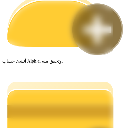
مرشد
دليل المبتدئين للعقود الآجلة
أنشئ حساب Alph.ai وتحقق منه.
استراتيجيات التداول
تعلم كيفية البقاء مربحة