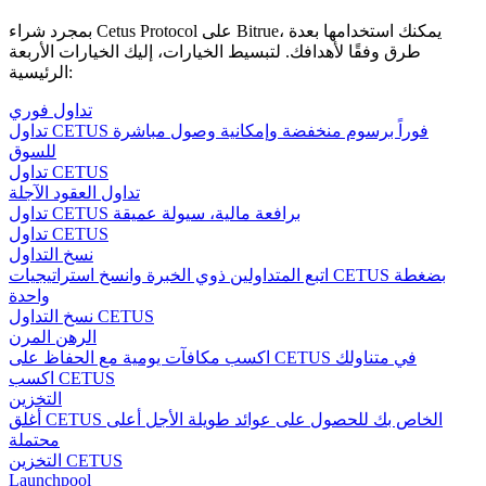
بمجرد شراء Cetus Protocol على Bitrue، يمكنك استخدامها بعدة
طرق وفقًا لأهدافك. لتبسيط الخيارات، إليك الخيارات الأربعة
الرئيسية:
تداول فوري
تداول CETUS فوراً برسوم منخفضة وإمكانية وصول مباشرة
للسوق
تداول CETUS
تداول العقود الآجلة
تداول CETUS برافعة مالية، سيولة عميقة
تداول CETUS
نسخ التداول
اتبع المتداولين ذوي الخبرة وانسخ استراتيجيات CETUS بضغطة
واحدة
نسخ التداول CETUS
الرهن المرن
اكسب مكافآت يومية مع الحفاظ على CETUS في متناولك
اكسب CETUS
التخزين
أغلق CETUS الخاص بك للحصول على عوائد طويلة الأجل أعلى
محتملة
التخزين CETUS
Launchpool