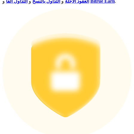
.
Bitrue Earn
و
العقود الآجلة
و
التداول بالنسخ
و
التداول ألفا
اربح الجوائز والمكافآت الحصرية
مركز المكافآت
تسجيل الدخول
اشتراك