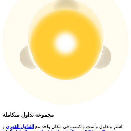
USDT New User Exclusive 10% APR
USDT Flexible Staking | Daily Rewards
BTC New User Exclusive: 6.5% APR
BTC Flexible Staking | Daily Rewards
مجموعة تداول متكاملة
المزيد من الفعاليات
اشترِ وتداول وأتمت واكسب في مكان واحد مع
التداول الفوري
و