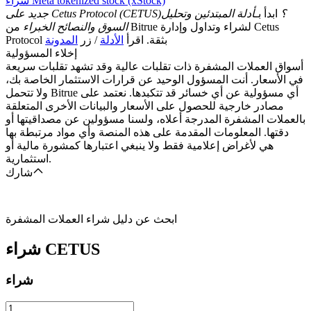
شراء Meta tokenized stock (xStock)
جديد على Cetus Protocol (CETUS)؟
ابدأ بـ
أدلة المبتدئين وتحليل
السوق والنصائح الخبراء
من Bitrue لشراء وتداول وإدارة Cetus
Protocol بثقة. اقرأ
الأدلة
/ زر
المدونة
إخلاء المسؤولية
أسواق العملات المشفرة ذات تقلبات عالية وقد تشهد تقلبات سريعة
في الأسعار. أنت المسؤول الوحيد عن قرارات الاستثمار الخاصة بك،
ولا تتحمل Bitrue أي مسؤولية عن أي خسائر قد تتكبدها. نعتمد على
مصادر خارجية للحصول على الأسعار والبيانات الأخرى المتعلقة
بالعملات المشفرة المدرجة أعلاه، ولسنا مسؤولين عن مصداقيتها أو
دقتها. المعلومات المقدمة على هذه المنصة وأي مواد مرتبطة بها
هي لأغراض إعلامية فقط ولا ينبغي اعتبارها كمشورة مالية أو
استثمارية.
شارك
ابحث عن دليل شراء العملات المشفرة
CETUS
شراء
شراء