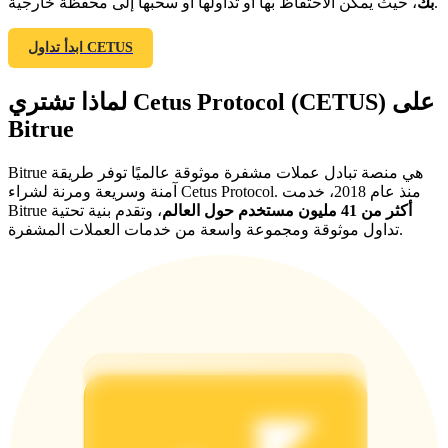
، حيث يمكن الاحتفاظ بها أو تداولها أو سحبها إلى محفظة خارجية.
بك
ابدأ تداول CETUS
لماذا تشتري Cetus Protocol (CETUS) على
Bitrue
الإحالة
Bitrue هي منصة تبادل عملات مشفرة موثوقة عالميًا توفر طريقة
آمنة وسريعة ومرنة لشراء Cetus Protocol. منذ عام 2018، خدمت
قم بدعوة صديق لتحصل على مكافآت نقدية
أكثر من 41 مليون مستخدم حول العالم
، وتقدم بنية تحتية
Bitrue
تداول موثوقة ومجموعة واسعة من خدمات العملات المشفرة.
BTC Welcome Rewards