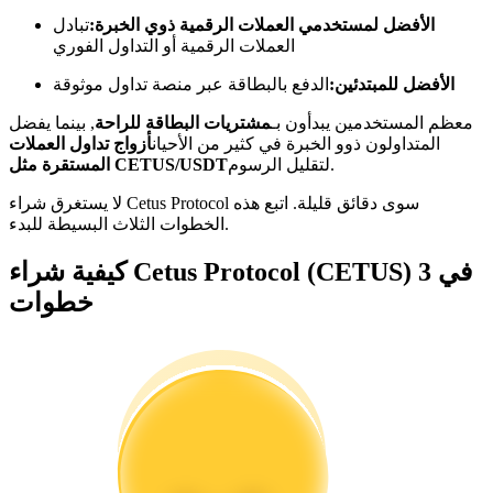
الأفضل لمستخدمي العملات الرقمية ذوي الخبرة:
تبادل
كن متداول نسخ
العملات الرقمية أو التداول الفوري
استمتع بتقاسم الأرباح وعمولات نسخ التداول
الأفضل للمبتدئين:
الدفع بالبطاقة عبر منصة تداول موثوقة
معظم المستخدمين يبدأون بـ
مشتريات البطاقة للراحة
, بينما يفضل
المتداولون ذوو الخبرة في كثير من الأحيان
أزواج تداول العملات
لتقليل الرسوم.
المستقرة مثل CETUS/USDT
لا يستغرق شراء Cetus Protocol سوى دقائق قليلة. اتبع هذه
الخطوات الثلاث البسيطة للبدء.
كيفية شراء Cetus Protocol (CETUS) في 3
خطوات
معلومة
تحليل البيانات الضخمة بما في ذلك المعلومات التجارية، وما
إلى ذلك.