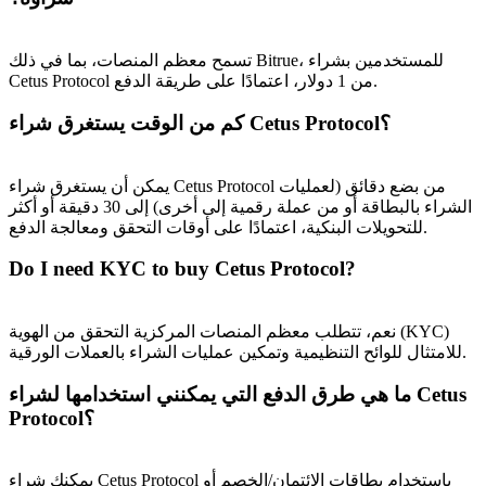
تسمح معظم المنصات، بما في ذلك Bitrue، للمستخدمين بشراء
Cetus Protocol من 1 دولار، اعتمادًا على طريقة الدفع.
كم من الوقت يستغرق شراء Cetus Protocol؟
يمكن أن يستغرق شراء Cetus Protocol من بضع دقائق (لعمليات
الشراء بالبطاقة أو من عملة رقمية إلى أخرى) إلى 30 دقيقة أو أكثر
للتحويلات البنكية، اعتمادًا على أوقات التحقق ومعالجة الدفع.
Do I need KYC to buy Cetus Protocol?
نعم، تتطلب معظم المنصات المركزية التحقق من الهوية (KYC)
للامتثال للوائح التنظيمية وتمكين عمليات الشراء بالعملات الورقية.
ما هي طرق الدفع التي يمكنني استخدامها لشراء Cetus
Protocol؟
يمكنك شراء Cetus Protocol باستخدام بطاقات الائتمان/الخصم أو