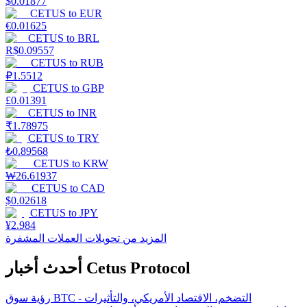
$
0.01877
CETUS
to
EUR
€
0.01625
CETUS
to
BRL
R$
0.09557
CETUS
to
RUB
₽
1.5512
CETUS
to
GBP
£
0.01391
CETUS
to
INR
₹
1.78975
CETUS
to
TRY
₺
0.89568
CETUS
to
KRW
₩
26.61937
CETUS
to
CAD
$
0.02618
CETUS
to
JPY
¥
2.984
المزيد من تحويلات العملات المشفرة
أحدث أخبار Cetus Protocol
رؤية سوق BTC - التضخم، الاقتصاد الأمريكي، والتأثيرات