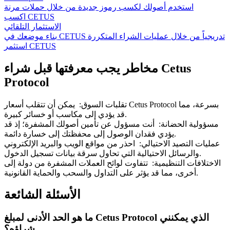
استخدم أصولك لكسب رموز جديدة من خلال حملات مرنة
اكسب CETUS
الاستثمار التلقائي
بناء موضعك في CETUS تدريجياً من خلال عمليات الشراء المتكررة
استثمر CETUS
مخاطر يجب معرفتها قبل شراء Cetus
Protocol
تقلبات السوق
:
يمكن أن تتقلب أسعار Cetus Protocol بسرعة، مما
قد يؤدي إلى مكاسب أو خسائر كبيرة.
مسؤولية الحضانة
:
أنت مسؤول عن تأمين أصولك المشفرة؛ إذ قد
يؤدي فقدان الوصول إلى محفظتك إلى خسارة دائمة.
عمليات التصيد الاحتيالي
:
احذر من مواقع الويب والبريد الإلكتروني
والرسائل الاحتيالية التي تحاول سرقة بيانات تسجيل الدخول.
الاختلافات التنظيمية
:
تتفاوت لوائح العملات المشفرة من دولة إلى
أخرى، مما قد يؤثر على التداول والسحب والحماية القانونية.
الأسئلة الشائعة
ما هو الحد الأدنى لمبلغ Cetus Protocol الذي يمكنني
شراؤه؟