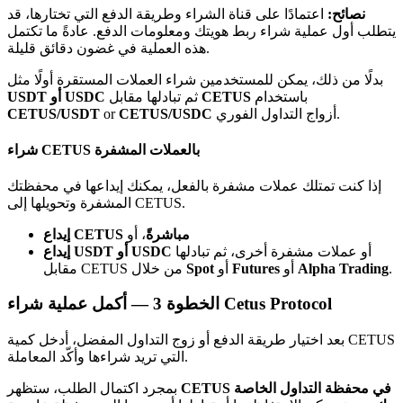
Bitrue
AI
نصائح:
اعتمادًا على قناة الشراء وطريقة الدفع التي تختارها، قد
يتطلب أول عملية شراء ربط هويتك ومعلومات الدفع. عادةً ما تكتمل
هذه العملية في غضون دقائق قليلة.
بدلًا من ذلك، يمكن للمستخدمين شراء العملات المستقرة أولًا مثل
باستخدام
CETUS
ثم تبادلها مقابل
USDT أو USDC
أزواج التداول الفوري.
CETUS/USDC
or
CETUS/USDT
شراء CETUS بالعملات المشفرة
شركاء بيترو
إذا كنت تمتلك عملات مشفرة بالفعل، يمكنك إيداعها في محفظتك
المشفرة وتحويلها إلى CETUS.
إيداع CETUS مباشرةً
، أو
أو عملات مشفرة أخرى، ثم تبادلها
إيداع USDT أو USDC
.
Alpha Trading
أو
Futures
أو
Spot
مقابل CETUS من خلال
أكمل عملية شراء Cetus Protocol
الخطوة
3 —
بعد اختيار طريقة الدفع أو زوج التداول المفضل، أدخل كمية CETUS
شركاء Bitrue
التي تريد شراءها وأكّد المعاملة.
تصل العمولات إلى 65٪!
CETUS في محفظة التداول الخاصة
بمجرد اكتمال الطلب، ستظهر