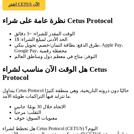
اشترِ CETUS الآن
نظرة عامة على شراء Cetus Protocol
العقود الآجلة لـ COIN-M
الوقت المقدر للشراء
:
~3 دقائق
الحد الأدنى لمبلغ الشراء
:
$1
العقود الآجلة للعملات المشفرة
طرق الدفع
:
بطاقة ائتمان/خصم، تحويل بنكي، Apple Pay،
Google Pay، محفظة رقمية
التوفر
:
متاح في معظم دول ومناطق العالم
TradFi
هل الوقت الآن مناسب لشراء Cetus
مشتقات الأسهم والعملات الأجنبية والمعادن الثمينة والسلع
Protocol
يتداول Cetus Protocol حاليًا دون ذروته التاريخية، وهي منطقة كثيرًا
ما تتزايد فيها التراكمات طويلة الأمد.
الاتجاه خلال 30 يومًا
:
جانبي
التقلب
:
مرحباً
معنويات السوق
:
خوف
هل تخطط لشراء Cetus Protocol (CETUS) اليوم؟