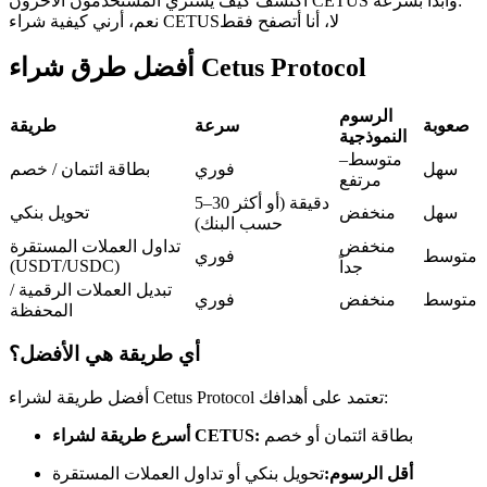
اكتشف كيف يشتري المستخدمون الآخرون CETUS وابدأ بسرعة:
العقود الآجلة USDC
لا، أنا أتصفح فقط
نعم، أرني كيفية شراء CETUS
العقود الآجلة باستخدام USDC كضمان
أفضل طرق شراء Cetus Protocol
الرسوم
صعوبة
سرعة
طريقة
النموذجية
متوسط–
سهل
فوري
بطاقة ائتمان / خصم
مرتفع
5–30 دقيقة (أو أكثر
سهل
منخفض
تحويل بنكي
حسب البنك)
منخفض
تداول العملات المستقرة
متوسط
فوري
نسخ التداول
(USDT/USDC)
جداً
تبديل العملات الرقمية /
انضم إلى أفضل المتداولين
متوسط
منخفض
فوري
المحفظة
أي طريقة هي الأفضل؟
أفضل طريقة لشراء Cetus Protocol تعتمد على أهدافك:
بطاقة ائتمان أو خصم
أسرع طريقة لشراء CETUS:
أقل الرسوم:
تحويل بنكي أو تداول العملات المستقرة