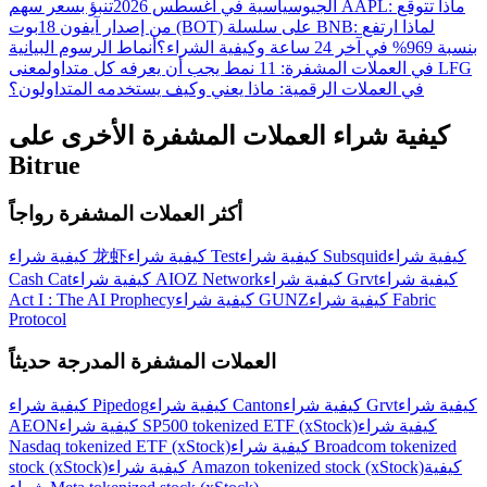
الجيوسياسية في أغسطس 2026
تنبؤ بسعر سهم AAPL: ماذا تتوقع
من إصدار آيفون 18
بوت (BOT) على سلسلة BNB: لماذا ارتفع
بنسبة 969% في آخر 24 ساعة وكيفية الشراء؟
أنماط الرسوم البيانية
في العملات المشفرة: 11 نمط يجب أن يعرفه كل متداول
معنى LFG
في العملات الرقمية: ماذا يعني وكيف يستخدمه المتداولون؟
كيفية شراء العملات المشفرة الأخرى على
Bitrue
أكثر العملات المشفرة رواجاً
كيفية شراء
كيفية شراء Subsquid
كيفية شراء Test
كيفية شراء 龙虾
كيفية شراء
كيفية شراء Grvt
كيفية شراء AIOZ Network
Cash Cat
كيفية شراء Fabric
كيفية شراء GUNZ
Act I : The AI Prophecy
Protocol
العملات المشفرة المدرجة حديثاً
كيفية شراء
كيفية شراء Grvt
كيفية شراء Canton
كيفية شراء Pipedog
كيفية شراء
كيفية شراء SP500 tokenized ETF (xStock)
AEON
كيفية شراء Broadcom tokenized
Nasdaq tokenized ETF (xStock)
كيفية
كيفية شراء Amazon tokenized stock (xStock)
stock (xStock)