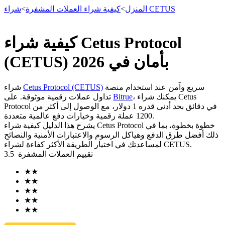
شراء CETUS
المنزل
>
كيفية شراء العملات المشفرة
>
كيفية شراء Cetus Protocol
العقود الآجلة
(CETUS) بأمان في 2026
سريع وآمن عند استخدام منصة
Cetus Protocol (CETUS)
شراء
، يمكنك شراء Cetus
Bitrue
تداول عملات رقمية موثوقة. على
Protocol في دقائق بحد أدنى قدره 1 دولار، مع الوصول إلى أكثر من
1200 عملة رقمية وخيارات دفع عالمية متعددة.
يشرح هذا الدليل كيفية شراء Cetus Protocol خطوة بخطوة، بما في
ذلك أفضل طرق الدفع وهياكل الرسوم والاعتبارات الأمنية والنصائح
لمساعدتك في اختيار الطريقة الأكثر كفاءة لشراء CETUS.
تقييم العملات المشفرة
3.5
العقود الآجلة USDT
★
★
العقود الآجلة باستخدام USDT كضمان
★
★
★
★
★
★
★
★