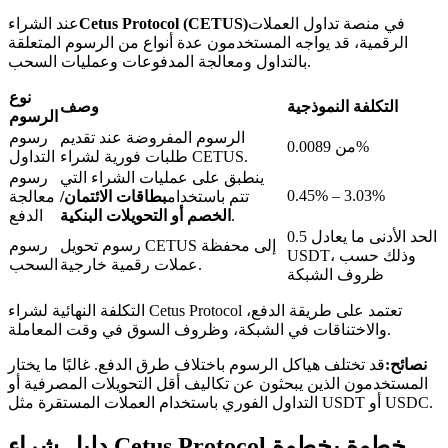
في منصة تداول العملات
Cetus Protocol (CETUS)
عند الشراء
الرقمية، قد يواجه المستخدمون عدة أنواع من الرسوم المتعلقة
بالتداول ومعالجة المدفوعات وعمليات السحب.
نوع
التكلفة النموذجية
وصف
عمليات احتجاز BTR
الرسوم
الرسوم المفروضة عند تقديم
رسوم
استثمارات حصرية لحاملي BTR
من 0.0089%
طلبات فورية لشراء CETUS.
التداول
ينطبق على عمليات الشراء التي
رسوم
0.45% – 3.03%
تتم باستخدام
بطاقات الائتمان/
معالجة
.
الخصم أو التحويلات البنكية
الدفع
الحد الأدنى ما يعادل 0.5
رسوم تحويل CETUS إلى محفظة
رسوم
USDT، وذلك حسب
عملات رقمية خارجية.
السحب
ظروف الشبكة
التكلفة النهائية لشراء Cetus Protocol تعتمد على طريقة الدفع،
والاختناقات في الشبكة، وظروف السوق في وقت المعاملة.
القروض
نصائح:
قد تختلف هياكل الرسوم باختلاف طرق الدفع. غالبًا ما يختار
المستخدمون الذين يبحثون عن تكاليف أقل التحويلات المصرفية أو
خدمة الاقتراض المدعومة بالعملات المشفرة
التداول الفوري باستخدام العملات المستقرة مثل USDT أو USDC.
دليل شراء Cetus Protocol خطوة بخطوة