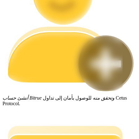
مرشد
دليل المبتدئين للعقود الآجلة
أنشئ حساب Bitrue وتحقق منه
للوصول بأمان إلى تداول Cetus
استراتيجيات التداول
Protocol.
تعلم كيفية البقاء مربحة