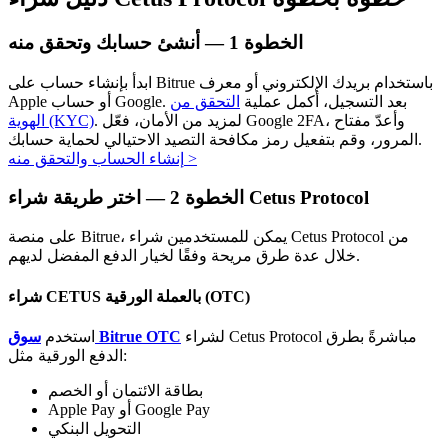
الخطوة
1 —
أنشئ حسابك وتحقق منه
ابدأ بإنشاء حساب على Bitrue باستخدام بريدك الإلكتروني أو معرف
Apple أو حساب Google. بعد التسجيل، أكمل عملية
التحقق من
. لمزيد من الأمان، فعّل Google 2FA، وأعدّ مفتاح
الهوية (KYC)
المرور، وقم بتفعيل رمز مكافحة التصيد الاحتيالي لحماية حسابك.
الاستثمار التلقائي
>
إنشاء الحساب والتحقق منه
احصل على أرباح طويلة الأجل وفوائد مرنة
اختر طريقة شراء Cetus Protocol
الخطوة
2 —
على منصة Bitrue، يمكن للمستخدمين شراء Cetus Protocol من
خلال عدة طرق مريحة وفقًا لخيار الدفع المفضل لديهم.
شراء CETUS بالعملة الورقية (OTC)
لشراء Cetus Protocol مباشرةً بطرق
سوق Bitrue OTC
استخدم
الدفع الورقية مثل:
تعلم الستاكينغ
بطاقة الائتمان أو الخصم
Apple Pay أو Google Pay
تعرف على كيفية كسب الدخل السلبي
التحويل البنكي