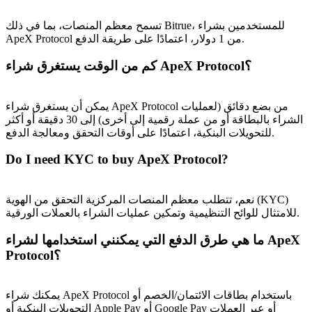
تسمح معظم المنصات، بما في ذلك Bitrue، للمستخدمين بشراء
ApeX Protocol من 1 دولار، اعتمادًا على طريقة الدفع.
كم من الوقت يستغرق شراء ApeX Protocol؟
يمكن أن يستغرق شراء ApeX Protocol من بضع دقائق (لعمليات
الشراء بالبطاقة أو من عملة رقمية إلى أخرى) إلى 30 دقيقة أو أكثر
للتحويلات البنكية، اعتمادًا على أوقات التحقق ومعالجة الدفع.
Do I need KYC to buy ApeX Protocol?
نعم، تتطلب معظم المنصات المركزية التحقق من الهوية (KYC)
للامتثال للوائح التنظيمية وتمكين عمليات الشراء بالعملات الورقية.
ما هي طرق الدفع التي يمكنني استخدامها لشراء ApeX
Protocol؟
يمكنك شراء ApeX Protocol باستخدام بطاقات الائتمان/الخصم أو
التحويلات البنكية أو Apple Pay أو Google Pay أو عبر العملات