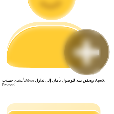
مرشد
دليل المبتدئين للعقود الآجلة
أنشئ حساب Bitrue وتحقق منه
للوصول بأمان إلى تداول ApeX
استراتيجيات التداول
Protocol.
تعلم كيفية البقاء مربحة