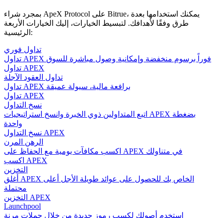
بمجرد شراء ApeX Protocol على Bitrue، يمكنك استخدامها بعدة
طرق وفقًا لأهدافك. لتبسيط الخيارات، إليك الخيارات الأربعة
الرئيسية:
تداول فوري
تداول APEX فوراً برسوم منخفضة وإمكانية وصول مباشرة للسوق
تداول APEX
تداول العقود الآجلة
تداول APEX برافعة مالية، سيولة عميقة
تداول APEX
نسخ التداول
اتبع المتداولين ذوي الخبرة وانسخ استراتيجيات APEX بضغطة
واحدة
نسخ التداول APEX
الرهن المرن
اكسب مكافآت يومية مع الحفاظ على APEX في متناولك
اكسب APEX
التخزين
أغلق APEX الخاص بك للحصول على عوائد طويلة الأجل أعلى
محتملة
التخزين APEX
Launchpool
استخدم أصولك لكسب رموز جديدة من خلال حملات مرنة