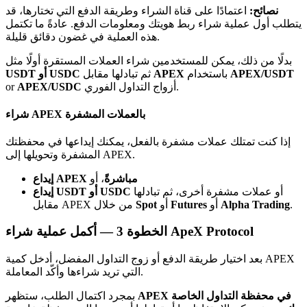
Bitrue
AI
نصائح:
اعتمادًا على قناة الشراء وطريقة الدفع التي تختارها، قد
يتطلب أول عملية شراء ربط هويتك ومعلومات الدفع. عادةً ما تكتمل
هذه العملية في غضون دقائق قليلة.
بدلًا من ذلك، يمكن للمستخدمين شراء العملات المستقرة أولًا مثل
APEX/USDT
باستخدام
APEX
ثم تبادلها مقابل
USDT أو USDC
أزواج التداول الفوري.
APEX/USDC
or
شراء APEX بالعملات المشفرة
شركاء بيترو
إذا كنت تمتلك عملات مشفرة بالفعل، يمكنك إيداعها في محفظتك
المشفرة وتحويلها إلى APEX.
إيداع APEX مباشرةً
، أو
أو عملات مشفرة أخرى، ثم تبادلها
إيداع USDT أو USDC
.
Alpha Trading
أو
Futures
أو
Spot
مقابل APEX من خلال
أكمل عملية شراء ApeX Protocol
الخطوة
3 —
بعد اختيار طريقة الدفع أو زوج التداول المفضل، أدخل كمية APEX
شركاء Bitrue
التي تريد شراءها وأكّد المعاملة.
تصل العمولات إلى 65٪!
APEX في محفظة التداول الخاصة
بمجرد اكتمال الطلب، ستظهر