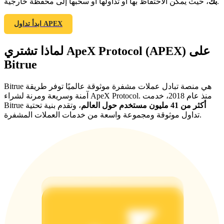
، حيث يمكن الاحتفاظ بها أو تداولها أو سحبها إلى محفظة خارجية.
بك
ابدأ تداول APEX
لماذا تشتري ApeX Protocol (APEX) على
Bitrue
الإحالة
Bitrue هي منصة تبادل عملات مشفرة موثوقة عالميًا توفر طريقة
آمنة وسريعة ومرنة لشراء ApeX Protocol. منذ عام 2018، خدمت
قم بدعوة صديق لتحصل على مكافآت نقدية
أكثر من 41 مليون مستخدم حول العالم
، وتقدم بنية تحتية
Bitrue
تداول موثوقة ومجموعة واسعة من خدمات العملات المشفرة.
BTC Welcome Rewards