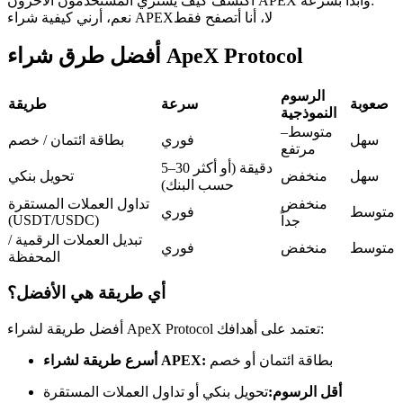
اكتشف كيف يشتري المستخدمون الآخرون APEX وابدأ بسرعة:
العقود الآجلة USDC
لا، أنا أتصفح فقط
نعم، أرني كيفية شراء APEX
العقود الآجلة باستخدام USDC كضمان
أفضل طرق شراء ApeX Protocol
الرسوم
صعوبة
سرعة
طريقة
النموذجية
متوسط–
سهل
فوري
بطاقة ائتمان / خصم
مرتفع
5–30 دقيقة (أو أكثر
سهل
منخفض
تحويل بنكي
حسب البنك)
منخفض
تداول العملات المستقرة
متوسط
فوري
نسخ التداول
(USDT/USDC)
جداً
تبديل العملات الرقمية /
انضم إلى أفضل المتداولين
متوسط
منخفض
فوري
المحفظة
أي طريقة هي الأفضل؟
أفضل طريقة لشراء ApeX Protocol تعتمد على أهدافك:
بطاقة ائتمان أو خصم
أسرع طريقة لشراء APEX:
أقل الرسوم:
تحويل بنكي أو تداول العملات المستقرة