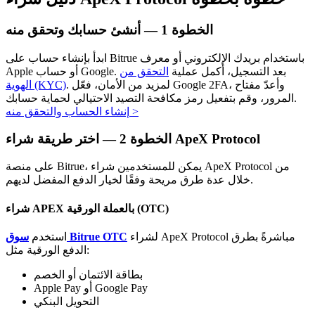
الخطوة
1 —
أنشئ حسابك وتحقق منه
ابدأ بإنشاء حساب على Bitrue باستخدام بريدك الإلكتروني أو معرف
Apple أو حساب Google. بعد التسجيل، أكمل عملية
التحقق من
. لمزيد من الأمان، فعّل Google 2FA، وأعدّ مفتاح
الهوية (KYC)
المرور، وقم بتفعيل رمز مكافحة التصيد الاحتيالي لحماية حسابك.
الاستثمار التلقائي
>
إنشاء الحساب والتحقق منه
احصل على أرباح طويلة الأجل وفوائد مرنة
اختر طريقة شراء ApeX Protocol
الخطوة
2 —
على منصة Bitrue، يمكن للمستخدمين شراء ApeX Protocol من
خلال عدة طرق مريحة وفقًا لخيار الدفع المفضل لديهم.
شراء APEX بالعملة الورقية (OTC)
لشراء ApeX Protocol مباشرةً بطرق
سوق Bitrue OTC
استخدم
الدفع الورقية مثل:
تعلم الستاكينغ
بطاقة الائتمان أو الخصم
Apple Pay أو Google Pay
تعرف على كيفية كسب الدخل السلبي
التحويل البنكي