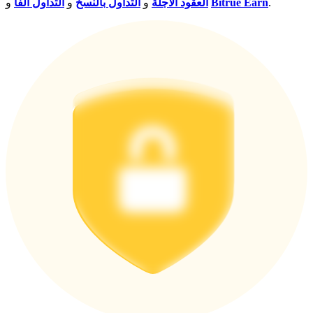
.
Bitrue Earn
و
العقود الآجلة
و
التداول بالنسخ
و
التداول ألفا
اربح الجوائز والمكافآت الحصرية
مركز المكافآت
تسجيل الدخول
اشتراك