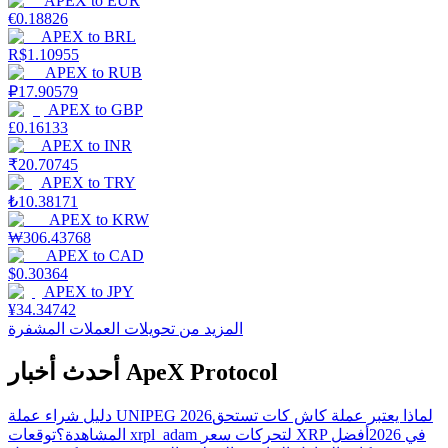
APEX
to
EUR
€
0.18826
APEX
to
BRL
R$
1.10955
APEX
to
RUB
₽
17.90579
APEX
to
GBP
£
0.16133
APEX
to
INR
₹
20.70745
APEX
to
TRY
₺
10.38171
APEX
to
KRW
₩
306.43768
APEX
to
CAD
$
0.30364
APEX
to
JPY
¥
34.34742
المزيد من تحويلات العملات المشفرة
أحدث أخبار ApeX Protocol
لماذا يعتبر عملة كاش كات تستحق
دليل شراء عملة UNIPEG 2026
توقعات xrpl_adam لتحركات سعر XRP في 2026
أفضل
المشاهدة؟