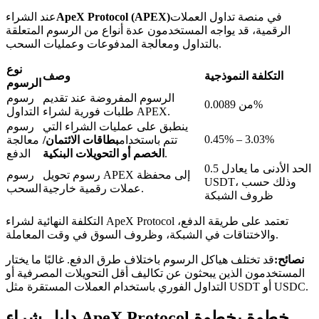
في منصة تداول العملات
ApeX Protocol (APEX)
عند الشراء
الرقمية، قد يواجه المستخدمون عدة أنواع من الرسوم المتعلقة
بالتداول ومعالجة المدفوعات وعمليات السحب.
نوع
التكلفة النموذجية
وصف
عمليات احتجاز BTR
الرسوم
الرسوم المفروضة عند تقديم
رسوم
استثمارات حصرية لحاملي BTR
من 0.0089%
طلبات فورية لشراء APEX.
التداول
ينطبق على عمليات الشراء التي
رسوم
0.45% – 3.03%
تتم باستخدام
بطاقات الائتمان/
معالجة
.
الخصم أو التحويلات البنكية
الدفع
الحد الأدنى ما يعادل 0.5
رسوم تحويل APEX إلى محفظة
رسوم
USDT، وذلك حسب
عملات رقمية خارجية.
السحب
ظروف الشبكة
التكلفة النهائية لشراء ApeX Protocol تعتمد على طريقة الدفع،
والاختناقات في الشبكة، وظروف السوق في وقت المعاملة.
القروض
نصائح:
قد تختلف هياكل الرسوم باختلاف طرق الدفع. غالبًا ما يختار
المستخدمون الذين يبحثون عن تكاليف أقل التحويلات المصرفية أو
خدمة الاقتراض المدعومة بالعملات المشفرة
التداول الفوري باستخدام العملات المستقرة مثل USDT أو USDC.
دليل شراء ApeX Protocol خطوة بخطوة