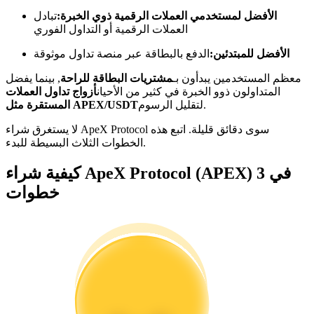
الأفضل لمستخدمي العملات الرقمية ذوي الخبرة:
تبادل
كن متداول نسخ
العملات الرقمية أو التداول الفوري
استمتع بتقاسم الأرباح وعمولات نسخ التداول
الأفضل للمبتدئين:
الدفع بالبطاقة عبر منصة تداول موثوقة
معظم المستخدمين يبدأون بـ
مشتريات البطاقة للراحة
, بينما يفضل
المتداولون ذوو الخبرة في كثير من الأحيان
أزواج تداول العملات
لتقليل الرسوم.
المستقرة مثل APEX/USDT
لا يستغرق شراء ApeX Protocol سوى دقائق قليلة. اتبع هذه
الخطوات الثلاث البسيطة للبدء.
كيفية شراء ApeX Protocol (APEX) في 3
خطوات
معلومة
تحليل البيانات الضخمة بما في ذلك المعلومات التجارية، وما
إلى ذلك.