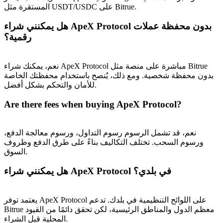
المستقرة مثل USDT/USDC على Bitrue.
هل يمكنني شراء ApeX Protocol بدون محفظة عملات
رقمية؟
نعم، يمكنك شراء ApeX Protocol مباشرة على منصة مثل Bitrue
بدون محفظة شخصية. ومع ذلك، يُنصح باستخدام محفظتك الخاصة
للأمان والتحكم بشكل أفضل.
Are there fees when buying ApeX Protocol?
نعم، قد تشمل الرسوم رسوم التداول، ورسوم معالجة الدفع،
ورسوم السحب. تختلف التكاليف بناءً على طرق الدفع وظروف
السوق.
هل يمكنني شراء ApeX Protocol في بلدي؟
يعتمد توفر ApeX Protocol على اللوائح التنظيمية في بلدك. تدعم
Bitrue معظم الدول والمناطق الرئيسية، لكن تحقق دائمًا من القيود
المحلية قبل الشراء.