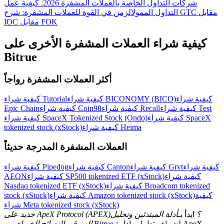
شركات التداول الخاصة بالعملات المشفرة 2026: كيفية عمل
التداول الممول
الزمن في القوة للعملات المشفرة: شرح GTC مقابل
IOC مقابل FOK
كيفية شراء العملات المشفرة الأخرى على
Bitrue
أكثر العملات المشفرة رواجاً
كيفية شراء
كيفية شراء BICONOMY (BICO)
كيفية شراء Tutorial
كيفية شراء Test
كيفية شراء Recall
كيفية شراء Coin98
Epic Chain
كيفية شراء SpaceX
كيفية شراء SpaceX Tokenized Stock (Ondo)
كيفية شراء Heima
tokenized stock (xStock)
العملات المشفرة المدرجة حديثاً
كيفية شراء
كيفية شراء Grvt
كيفية شراء Canton
كيفية شراء Pipedog
كيفية شراء
كيفية شراء SP500 tokenized ETF (xStock)
AEON
كيفية شراء Broadcom tokenized
Nasdaq tokenized ETF (xStock)
كيفية
كيفية شراء Amazon tokenized stock (xStock)
stock (xStock)
شراء Meta tokenized stock (xStock)
جديد على ApeX Protocol (APEX)؟
ابدأ بـ
أدلة المبتدئين وتحليل
السوق والنصائح الخبراء
من Bitrue لشراء وتداول وإدارة ApeX