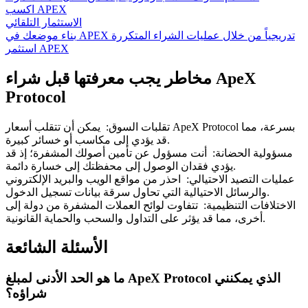
اكسب APEX
الاستثمار التلقائي
بناء موضعك في APEX تدريجياً من خلال عمليات الشراء المتكررة
استثمر APEX
مخاطر يجب معرفتها قبل شراء ApeX
Protocol
تقلبات السوق
:
يمكن أن تتقلب أسعار ApeX Protocol بسرعة، مما
قد يؤدي إلى مكاسب أو خسائر كبيرة.
مسؤولية الحضانة
:
أنت مسؤول عن تأمين أصولك المشفرة؛ إذ قد
يؤدي فقدان الوصول إلى محفظتك إلى خسارة دائمة.
عمليات التصيد الاحتيالي
:
احذر من مواقع الويب والبريد الإلكتروني
والرسائل الاحتيالية التي تحاول سرقة بيانات تسجيل الدخول.
الاختلافات التنظيمية
:
تتفاوت لوائح العملات المشفرة من دولة إلى
أخرى، مما قد يؤثر على التداول والسحب والحماية القانونية.
الأسئلة الشائعة
ما هو الحد الأدنى لمبلغ ApeX Protocol الذي يمكنني
شراؤه؟