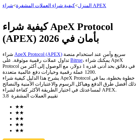
شراء APEX
المنزل
>
كيفية شراء العملات المشفرة
>
كيفية شراء ApeX Protocol
العقود الآجلة
(APEX) بأمان في 2026
سريع وآمن عند استخدام منصة
ApeX Protocol (APEX)
شراء
، يمكنك شراء ApeX
Bitrue
تداول عملات رقمية موثوقة. على
Protocol في دقائق بحد أدنى قدره 1 دولار، مع الوصول إلى أكثر من
1200 عملة رقمية وخيارات دفع عالمية متعددة.
يشرح هذا الدليل كيفية شراء ApeX Protocol خطوة بخطوة، بما في
ذلك أفضل طرق الدفع وهياكل الرسوم والاعتبارات الأمنية والنصائح
لمساعدتك في اختيار الطريقة الأكثر كفاءة لشراء APEX.
تقييم العملات المشفرة
3.8
العقود الآجلة USDT
★
★
العقود الآجلة باستخدام USDT كضمان
★
★
★
★
★
★
★
★