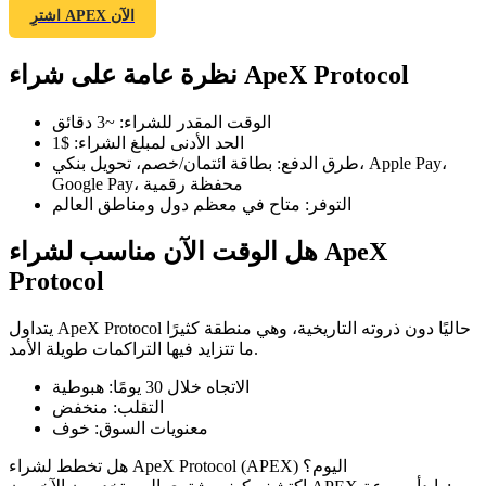
اشترِ APEX الآن
نظرة عامة على شراء ApeX Protocol
العقود الآجلة لـ COIN-M
الوقت المقدر للشراء
:
~3 دقائق
الحد الأدنى لمبلغ الشراء
:
$1
العقود الآجلة للعملات المشفرة
طرق الدفع
:
بطاقة ائتمان/خصم، تحويل بنكي، Apple Pay،
Google Pay، محفظة رقمية
التوفر
:
متاح في معظم دول ومناطق العالم
TradFi
هل الوقت الآن مناسب لشراء ApeX
مشتقات الأسهم والعملات الأجنبية والمعادن الثمينة والسلع
Protocol
يتداول ApeX Protocol حاليًا دون ذروته التاريخية، وهي منطقة كثيرًا
ما تتزايد فيها التراكمات طويلة الأمد.
الاتجاه خلال 30 يومًا
:
هبوطية
التقلب
:
منخفض
معنويات السوق
:
خوف
هل تخطط لشراء ApeX Protocol (APEX) اليوم؟