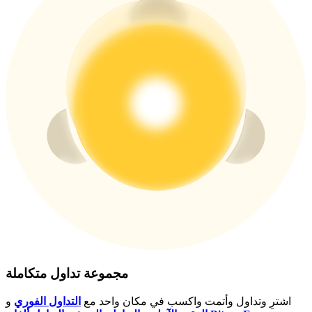
USDT New User Exclusive 10% APR
USDT Flexible Staking | Daily Rewards
BTC New User Exclusive: 6.5% APR
BTC Flexible Staking | Daily Rewards
مجموعة تداول متكاملة
المزيد من الفعاليات
اشترِ وتداول وأتمت واكسب في مكان واحد مع
التداول الفوري
و