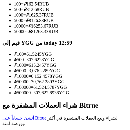
100
=
₽
162.54
RUB
500
=
₽
812.68
RUB
كن متداول نسخ
1000
=
₽
1625.37
RUB
استمتع بتقاسم الأرباح وعمولات نسخ التداول
5000
=
₽
8126.83
RUB
10000
=
₽
16253.67
RUB
50000
=
₽
81268.33
RUB
قيم إلى YGG من today 12:59
₽
100
=
61.5245
YGG
₽
500
=
307.6228
YGG
₽
1000
=
615.2457
YGG
₽
5000
=
3,076.2289
YGG
₽
10000
=
6,152.4578
YGG
معلومة
₽
50000
=
30,762.2893
YGG
₽
100000
=
61,524.5787
YGG
تحليل البيانات الضخمة بما في ذلك المعلومات التجارية، وما
₽
500000
=
307,622.8938
YGG
إلى ذلك.
شراء العملات المشفرة مع Bitrue
لشراء وبيع العملات المشفرة في أكثر
أنشئ حساباً على Bitrue
بورصة آمنة.