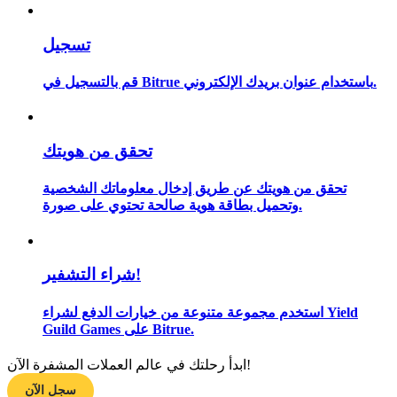
تسجيل
مرشد
قم بالتسجيل في Bitrue باستخدام عنوان بريدك الإلكتروني.
دليل المبتدئين للعقود الآجلة
تحقق من هويتك
تحقق من هويتك عن طريق إدخال معلوماتك الشخصية
وتحميل بطاقة هوية صالحة تحتوي على صورة.
شراء التشفير!
استراتيجيات التداول
استخدم مجموعة متنوعة من خيارات الدفع لشراء Yield
تعلم كيفية البقاء مربحة
Guild Games على Bitrue.
ابدأ رحلتك في عالم العملات المشفرة الآن!
سجل الآن