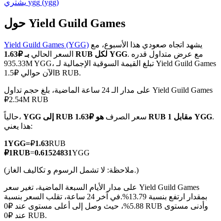
)
ygg
(
ygg
يشتري
حول Yield Guild Games
يشهد اتجاه صعودي هذا الأسبوع، مع
Yield Guild Games (YGG)
العقود الآجلة لـ COIN-M
. مع عرض متداول قدره
بـ ₽1.63 RUB لكل YGG
السعر الحالي
935.33M YGG، تبلغ القيمة السوقية الإجمالية لـ Yield Guild Games
العقود الآجلة للعملات المشفرة
الآن حوالي ₽1.5B RUB.
على مدار الـ 24 ساعة الماضية، بلغ حجم تداول Yield Guild Games
₽2.54M RUB
TradFi
.
هو ₽1.63 RUB مقابل 1 YGG
سعر الصرف
YGG إلى RUB
حالياً،
مشتقات الأسهم والعملات الأجنبية والمعادن الثمينة والسلع
هذا يعني:
1
YGG
=
₽
1.63
RUB
₽
1
RUB
=
0.61524831
YGG
(ملاحظة: لا تشمل الرسوم و تكاليف الغاز.)
على مدار الأيام السبعة الماضية، تغير سعر Yield Guild Games
بمقدار ارتفع بنسبة 13.79%.
في آخر 24 ساعة، تقلب السعر بنسبة
5.88%، حيث وصل إلى أعلى مستوى عند ₽0 RUB وأدنى مستوى
عند ₽0 RUB.