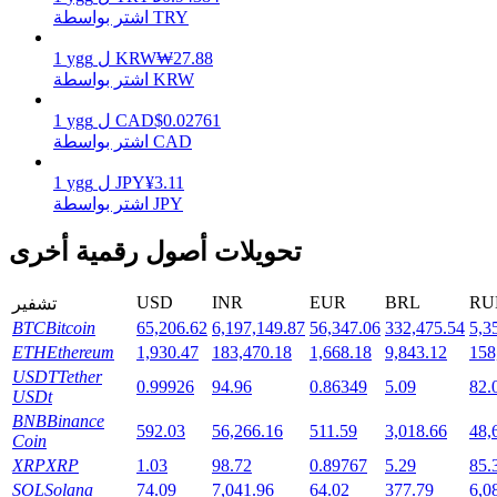
اشتر بواسطة TRY
27.88
₩
KRW
ل
ygg
1
اشتر بواسطة KRW
التوقيع المساحي
0.02761
$
CAD
ل
ygg
1
عوائد عالية والوصول الفوري
اشتر بواسطة CAD
3.11
¥
JPY
ل
ygg
1
اشتر بواسطة JPY
تحويلات أصول رقمية أخرى
USD
INR
EUR
BRL
RU
تشفير
BTC
Bitcoin
65,206.62
6,197,149.87
56,347.06
332,475.54
5,3
ETH
Ethereum
1,930.47
183,470.18
1,668.18
9,843.12
158
Launchpool
USDT
Tether
0.99926
94.96
0.86349
5.09
82.
الرهان المرن لكسب العملات الرقمية الشهيرة
USDt
BNB
Binance
592.03
56,266.16
511.59
3,018.66
48,
Coin
XRP
XRP
1.03
98.72
0.89767
5.29
85.
SOL
Solana
74.09
7,041.96
64.02
377.79
6,0