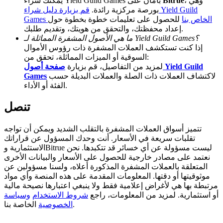
، وهي
Bitrue
يمكنك شراء Yield Guild Games بأمان على
بورصة مركزية رائدة.
قم بزيارة دليل شراء Yield Guild
BTC Welcome Rewards
Games الخاص بنا
للحصول على تعليمات خطوة بخطوة حول
إعداد محفظتك، والتحقق من هويتك، وتقديم طلبك.
Deposit & Trade BTC to Share 25000 USDT prize pool!
ما هي الأصول المشفرة المماثلة لـ Yield Guild Games؟
إذا كنت تستكشف العملات المشفرة ذات رؤوس الأموال
السوقية أو الميزات المماثلة، تحقق من:
لمزيد من التفاصيل، قم بزيارة
صفحة أصول Yield Guild
لاكتشاف العملات ذات الصلة والعملات البديلة حسب
Games
Deposit CASHCAT & Win
الفئة أو الأداء.
Share 500000 CASHCAT prize pool
تنصل
تتميز أسواق العملات المشفرة بالتقلب الشديد ويمكن أن تواجه
Exclusive for BitMart Users
تقلبات سريعة في الأسعار. أنت وحدك المسؤول عن قراراتك
الاستثمارية وBitrue ليست مسؤولة عن أي خسائر قد تتكبدها. نحن
Register & Trade to Win 500,000 USDT
نعتمد على مصادر خارجية للحصول على الأسعار والبيانات الأخرى
المتعلقة بالعملات المشفرة المذكورة أعلاه، ولسنا مسؤولين عن
موثوقيتها أو دقتها. المعلومات المقدمة على هذه المنصة وأي مواد
مرتبطة بها هي لأغراض إعلامية فقط ولا ينبغي اعتبارها نصيحة مالية
أو استثمارية. لمزيد من المعلومات، راجع
شروط الاستخدام
وسياسة
Precious Metals Trading Carnival
الخاصة بنا.
الخصوصية
Trade Gold & Silver · 33,333 USDT Bonus