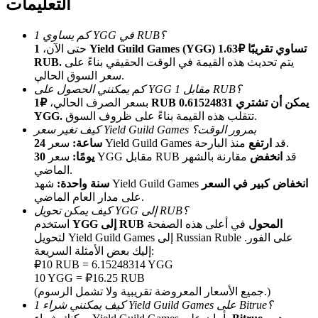
التعليمات
كم يساوي 1 YGG في RUB؟
حتى الآن،
1 Yield Guild Games (YGG) تساوي تقريبًا ₽1.63
يتم تحديث هذه القيمة في الوقت الحقيقي بناءً على
RUB.
سعر السوق الحالي.
كم يمكنني الحصول على YGG مقابل 1 RUB؟
بسعر الصرف الحالي،
₽1 RUB يمكن أن تشتري 0.61524831
تتقلب هذه القيمة بناءً على ظروف السوق.
YGG.
الإحالة
كيف تغير سعر Yield Guild Games بمرور الوقت؟
منذ البارحة.
سعر Yield Guild Games قد
ارتفع
24 ساعة:
قم بدعوة صديق لتحصل على مكافآت نقدية
سعر YGG مقابل RUB قد
انخفض
مقارنة بالشهر
30 يومًا:
الماضي.
BTC Welcome Rewards
انخفاض كبير في السعر
شهد Yield Guild Games
سنة واحدة:
على مدار العام الماضي.
كيف يمكن تحويل YGG إلى RUB؟
YGG إلى RUB المحول
في أعلى هذه الصفحة
استخدم
لتحويل Yield Guild Games إلى Russian Ruble على الفور.
إليك بعض الأمثلة السريعة:
₽10 RUB = 6.15248314 YGG
10 YGG = ₽16.25 RUB
(جميع الأسعار المعروضة تقريبية ولا تشمل الرسوم.)
كيف يمكنني شراء 1 Yield Guild Games على Bitrue؟