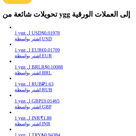
تحويلات شائعة من ygg إلى العملات الورقية
يكسب
0.01978
$
USD
ل
ygg
1
اشتر بواسطة USD
0.01709
€
EUR
ل
ygg
1
اشتر بواسطة EUR
0.10088
R$
BRL
ل
ygg
1
اشتر بواسطة BRL
1.63
₽
RUB
ل
ygg
1
خنزير الطاقة
اشتر بواسطة RUB
احصل على مكافآت تنافسية يوميًا
0.01465
£
GBP
ل
ygg
1
اشتر بواسطة GBP
1.88
₹
INR
ل
ygg
1
اشتر بواسطة INR
0.94384
₺
TRY
ل
ygg
1