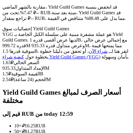
العقود الآجلة USDC
مقارنة بالشهر الماضي، Yield Guild Games قد انخفض بنسبة
العقود الآجلة باستخدام USDC كضمان
سنة بعد سنة، Yield Guild Games قد
7.47%.تحت من ₽-- RUB.
تراجع بمقدار ₽-- RUB، مما يدل على 88.48% متناقص في القيمة.
إحصائيات سوق Yield Guild Games
YGG هو عملة مشفرة مبنية على سلسلة الكتل الخاصة بـ Yield
Guild Games. لديها عرض أقصى قدره 1B، مع إجمالي عرض حالي
قدره 999.72M وعرض متداول قدره 935.33M، مما يمنحها قيمة
سوقية قدرها 1.5B. انقر هنا لــ
شراء الآن
، أو تحقق من دليلنا خطوة
بأمان وسهولة.
كيفية شراء Yield Guild Games (YGG)
بخطوة حول
السعر الحالي
₽
1.63
935.33M
الإمداد المتداول
نسخ التداول
1.5B
القيمة السوقية
₽
2.54M
الحجم (24 ساعة)
₽
انضم إلى أفضل المتداولين
Yield Guild Games أسعار الصرف لمبالغ
مختلفة
قيم إلى RUB من today 12:59
10
=
₽
16.25
RUB
50
=
₽
81.27
RUB