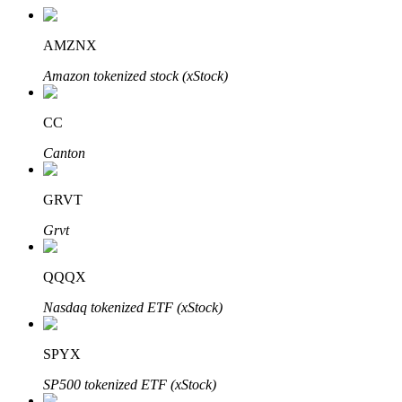
AMZNX
Amazon tokenized stock (xStock)
CC
الاستثمار التلقائي
Canton
احصل على أرباح طويلة الأجل وفوائد مرنة
GRVT
Grvt
QQQX
Nasdaq tokenized ETF (xStock)
تعلم الستاكينغ
SPYX
تعرف على كيفية كسب الدخل السلبي
SP500 tokenized ETF (xStock)