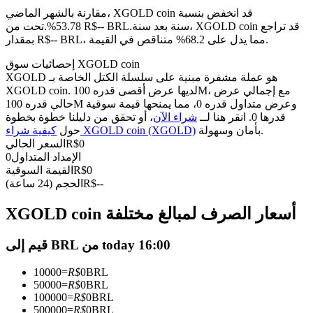
العقود الآجلة USDC
مقارنة بالشهر الماضي، XGOLD coin قد انخفض بنسبة
العقود الآجلة باستخدام USDC كضمان
سنة بعد سنة، XGOLD coin قد تراجع
53.78%.تحت من R$-- BRL.
بمقدار R$-- BRL، مما يدل على 68.2% متناقص في القيمة.
إحصائيات سوق XGOLD coin
XGOLD هو عملة مشفرة مبنية على سلسلة الكتل الخاصة بـ
XGOLD coin. لديها عرض أقصى قدره 100M، مع إجمالي عرض
حالي قدره 100M وعرض متداول قدره 0، مما يمنحها قيمة سوقية
قدرها 0. انقر هنا لــ
شراء الآن
، أو تحقق من دليلنا خطوة بخطوة
بأمان وسهولة.
كيفية شراء XGOLD coin (XGOLD)
حول
0
R$
السعر الحالي
الإمداد المتداول
0
نسخ التداول
0
R$
القيمة السوقية
--
R$
الحجم (24 ساعة)
انضم إلى أفضل المتداولين
XGOLD coin أسعار الصرف لمبالغ مختلفة
قيم إلى BRL من today 16:00
10000
=
R$
0
BRL
50000
=
R$
0
BRL
100000
=
R$
0
BRL
500000
=
R$
0
BRL