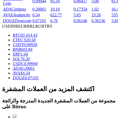
0.99944
95.16
0.86457
5.08
81.
Coin
ADA
Cardano
0.20061
19.10
0.17354
1.02
16.
AVAX
Avalanche
6.54
622.77
5.65
33.26
535
DOGE
Dogecoin
0.07105
6.76
0.06146
0.36136
5.8
USD
INR
EUR
BRL
RUB
TRY
عمليات احتجاز BTR
BTC
65,014.43
استثمارات حصرية لحاملي BTR
ETH
1,920.58
USDT
0.99928
BNB
603.84
XRP
1.04
SOL
76.20
USDC
0.99944
ADA
0.20061
AVAX
6.54
DOGE
0.07105
اكتشف المزيد من العملات المشفرة
القروض
مجموعة من العملات المشفرة الجديدة المدرجة والرائجة
خدمة الاقتراض المدعومة بالعملات المشفرة
.
Bitrue
على