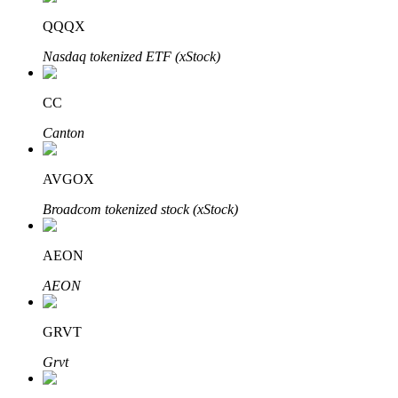
QQQX
Nasdaq tokenized ETF (xStock)
CC
الاستثمار التلقائي
Canton
احصل على أرباح طويلة الأجل وفوائد مرنة
AVGOX
Broadcom tokenized stock (xStock)
AEON
AEON
GRVT
تعلم الستاكينغ
Grvt
تعرف على كيفية كسب الدخل السلبي