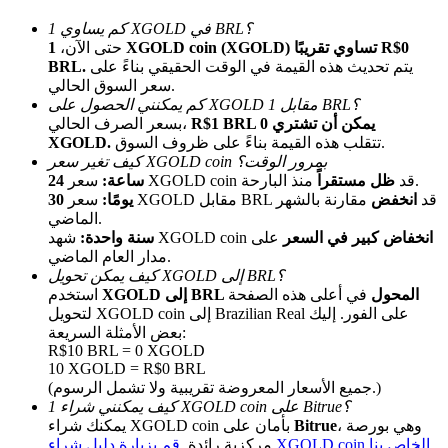
كم يساوي 1 XGOLD في BRL؟
حتى الآن،
1 XGOLD coin (XGOLD) تساوي تقريبًا R$0
يتم تحديث هذه القيمة في الوقت الحقيقي بناءً على
BRL.
سعر السوق الحالي.
كم يمكنني الحصول على XGOLD مقابل 1 BRL؟
R$1 BRL يمكن أن تشتري 0
بسعر الصرف الحالي،
تتقلب هذه القيمة بناءً على ظروف السوق.
XGOLD.
كيف تغير سعر XGOLD coin بمرور الوقت؟
الإحالة
منذ البارحة.
سعر XGOLD coin قد
ظل مستقراً
24 ساعة:
سعر XGOLD مقابل BRL قد
انخفض
مقارنة بالشهر
30 يومًا:
قم بدعوة صديق لتحصل على مكافآت نقدية
الماضي.
انخفاض كبير في السعر
على
شهد XGOLD coin
سنة واحدة:
BTC Welcome Rewards
مدار العام الماضي.
كيف يمكن تحويل XGOLD إلى BRL؟
XGOLD إلى BRL المحول
في أعلى هذه الصفحة
استخدم
لتحويل XGOLD coin إلى Brazilian Real على الفور. إليك
بعض الأمثلة السريعة:
R$10 BRL = 0 XGOLD
10 XGOLD = R$0 BRL
(جميع الأسعار المعروضة تقريبية ولا تشمل الرسوم.)
كيف يمكنني شراء 1 XGOLD coin على Bitrue؟
، وهي بورصة
Bitrue
يمكنك شراء XGOLD coin بأمان على
قم بزيارة دليل شراء XGOLD coin الخاص بنا
مركزية رائدة.