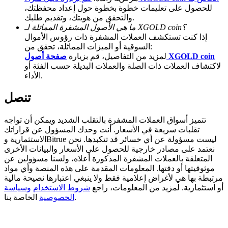
للحصول على تعليمات خطوة بخطوة حول إعداد محفظتك،
BTC Welcome Rewards
والتحقق من هويتك، وتقديم طلبك.
ما هي الأصول المشفرة المماثلة لـ XGOLD coin؟
Deposit & Trade BTC to Share 25000 USDT prize pool!
إذا كنت تستكشف العملات المشفرة ذات رؤوس الأموال
السوقية أو الميزات المماثلة، تحقق من:
صفحة أصول XGOLD coin
لمزيد من التفاصيل، قم بزيارة
لاكتشاف العملات ذات الصلة والعملات البديلة حسب الفئة أو
الأداء.
Deposit CASHCAT & Win
Share 500000 CASHCAT prize pool
تنصل
تتميز أسواق العملات المشفرة بالتقلب الشديد ويمكن أن تواجه
تقلبات سريعة في الأسعار. أنت وحدك المسؤول عن قراراتك
Exclusive for BitMart Users
الاستثمارية وBitrue ليست مسؤولة عن أي خسائر قد تتكبدها. نحن
نعتمد على مصادر خارجية للحصول على الأسعار والبيانات الأخرى
Register & Trade to Win 500,000 USDT
المتعلقة بالعملات المشفرة المذكورة أعلاه، ولسنا مسؤولين عن
موثوقيتها أو دقتها. المعلومات المقدمة على هذه المنصة وأي مواد
مرتبطة بها هي لأغراض إعلامية فقط ولا ينبغي اعتبارها نصيحة مالية
أو استثمارية. لمزيد من المعلومات، راجع
شروط الاستخدام
وسياسة
الخاصة بنا.
الخصوصية
Precious Metals Trading Carnival
Trade Gold & Silver · 33,333 USDT Bonus