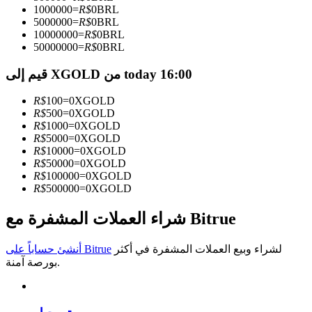
1000000
=
R$
0
BRL
5000000
=
R$
0
BRL
كن متداول نسخ
10000000
=
R$
0
BRL
50000000
=
R$
0
BRL
استمتع بتقاسم الأرباح وعمولات نسخ التداول
قيم إلى XGOLD من today 16:00
R$
100
=
0
XGOLD
R$
500
=
0
XGOLD
R$
1000
=
0
XGOLD
R$
5000
=
0
XGOLD
R$
10000
=
0
XGOLD
R$
50000
=
0
XGOLD
R$
100000
=
0
XGOLD
R$
500000
=
0
XGOLD
معلومة
تحليل البيانات الضخمة بما في ذلك المعلومات التجارية، وما
شراء العملات المشفرة مع Bitrue
إلى ذلك.
لشراء وبيع العملات المشفرة في أكثر
أنشئ حساباً على Bitrue
بورصة آمنة.