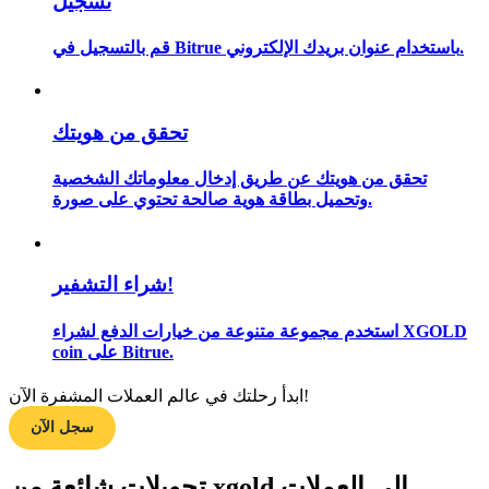
تسجيل
قم بالتسجيل في Bitrue باستخدام عنوان بريدك الإلكتروني.
مرشد
دليل المبتدئين للعقود الآجلة
تحقق من هويتك
تحقق من هويتك عن طريق إدخال معلوماتك الشخصية
وتحميل بطاقة هوية صالحة تحتوي على صورة.
شراء التشفير!
استخدم مجموعة متنوعة من خيارات الدفع لشراء XGOLD
coin على Bitrue.
استراتيجيات التداول
تعلم كيفية البقاء مربحة
ابدأ رحلتك في عالم العملات المشفرة الآن!
سجل الآن
تحويلات شائعة من xgold إلى العملات