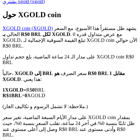
)
xgold
(
xgold
يشتري
حول XGOLD coin
يشهد ظل مستقراً هذا الأسبوع، مع السعر
XGOLD coin (XGOLD)
العقود الآجلة لـ COIN-M
. مع عرض متداول قدره 0
بـ R$0 BRL لكل XGOLD
الحالي
XGOLD، تبلغ القيمة السوقية الإجمالية لـ XGOLD coin الآن حوالي
العقود الآجلة للعملات المشفرة
R$0 BRL.
على مدار الـ 24 ساعة الماضية، بلغ حجم تداول XGOLD coin R$0
BRL
TradFi
سعر الصرف
هو R$0 BRL مقابل 1
XGOLD إلى BRL
حالياً،
مشتقات الأسهم والعملات الأجنبية والمعادن الثمينة والسلع
. هذا يعني:
XGOLD
1
XGOLD
=
R$
0
BRL
R$
1
BRL
=
0
XGOLD
(ملاحظة: لا تشمل الرسوم و تكاليف الغاز.)
على مدار الأيام السبعة الماضية، تغير سعر XGOLD coin بمقدار
ظل ثابتًا بنسبة 0%.
في آخر 24 ساعة، تقلب السعر بنسبة 0%، حيث
وصل إلى أعلى مستوى عند R$0 BRL وأدنى مستوى عند R$0
BRL.