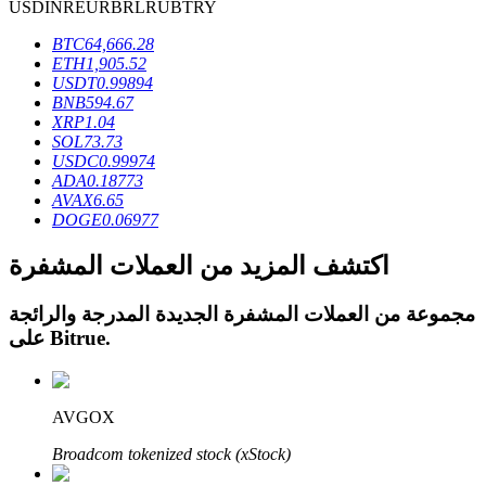
USD
INR
EUR
BRL
RUB
TRY
BTC
64,666.28
ETH
1,905.52
USDT
0.99894
BNB
594.67
عمليات احتجاز BTR
XRP
1.04
SOL
73.73
استثمارات حصرية لحاملي BTR
USDC
0.99974
ADA
0.18773
AVAX
6.65
DOGE
0.06977
اكتشف المزيد من العملات المشفرة
مجموعة من العملات المشفرة الجديدة المدرجة والرائجة
.
Bitrue
على
القروض
AVGOX
خدمة الاقتراض المدعومة بالعملات المشفرة
Broadcom tokenized stock (xStock)