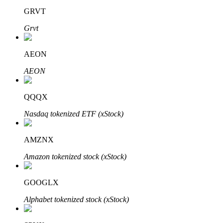
GRVT
Grvt
AEON
AEON
الاستثمار التلقائي
احصل على أرباح طويلة الأجل وفوائد مرنة
QQQX
Nasdaq tokenized ETF (xStock)
AMZNX
Amazon tokenized stock (xStock)
GOOGLX
تعلم الستاكينغ
Alphabet tokenized stock (xStock)
تعرف على كيفية كسب الدخل السلبي