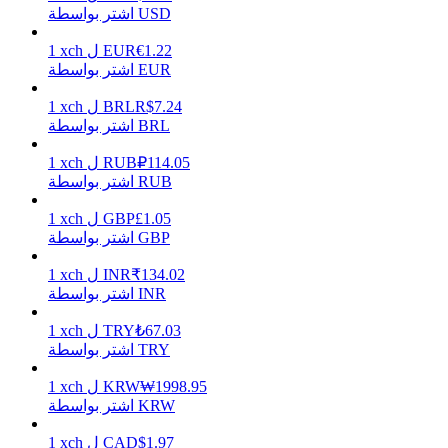
اشتر بواسطة USD
1.22
€
EUR
ل
xch
1
اشتر بواسطة EUR
يكسب
7.24
R$
BRL
ل
xch
1
اشتر بواسطة BRL
114.05
₽
RUB
ل
xch
1
اشتر بواسطة RUB
1.05
£
GBP
ل
xch
1
اشتر بواسطة GBP
134.02
₹
INR
ل
xch
1
خنزير الطاقة
اشتر بواسطة INR
احصل على مكافآت تنافسية يوميًا
67.03
₺
TRY
ل
xch
1
اشتر بواسطة TRY
1998.95
₩
KRW
ل
xch
1
اشتر بواسطة KRW
1.97
$
CAD
ل
xch
1