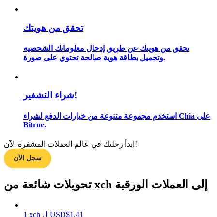
تحقق من هويتك
مرشد
تحقق من هويتك عن طريق إدخال معلوماتك الشخصية
دليل المبتدئين للعقود الآجلة
وتحميل بطاقة هوية صالحة تحتوي على صورة.
شراء التشفير!
استخدم مجموعة متنوعة من خيارات الدفع لشراء Chia على
Bitrue.
ابدأ رحلتك في عالم العملات المشفرة الآن!
استراتيجيات التداول
سجل الآن
تعلم كيفية البقاء مربحة
تحويلات شائعة من xch إلى العملات الورقية
1.41
$
USD
ل
xch
1