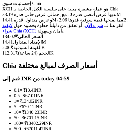
العقود الآجلة USDC
إحصائيات سوق Chia
XCH هو عملة مشفرة مبنية على سلسلة الكتل الخاصة بـ Chia.
العقود الآجلة باستخدام USDC كضمان
لديها عرض أقصى قدره 0، مع إجمالي عرض حالي قدره 33.19M
وعرض متداول قدره 14.41M، مما يمنحها قيمة سوقية قدرها 2.06B.
انقر هنا لــ
شراء الآن
، أو تحقق من دليلنا خطوة بخطوة حول
كيفية
بأمان وسهولة.
شراء Chia (XCH)
السعر الحالي
₹
134.02
14.41M
الإمداد المتداول
2.06B
القيمة السوقية
₹
112.31K
الحجم (24 ساعة)
₹
Chia أسعار الصرف لمبالغ مختلفة
نسخ التداول
قيم إلى INR من today 04:59
انضم إلى أفضل المتداولين
0.1
=
₹
13.4
INR
0.5
=
₹
67.01
INR
1
=
₹
134.02
INR
5
=
₹
670.11
INR
10
=
₹
1340.23
INR
50
=
₹
6701.15
INR
100
=
₹
13402.29
INR
500
=
₹
67011.47
INR