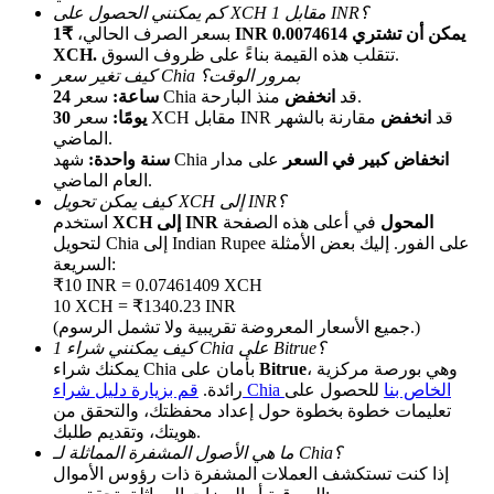
كم يمكنني الحصول على XCH مقابل 1 INR؟
بسعر الصرف الحالي،
₹1 INR يمكن أن تشتري 0.0074614
تتقلب هذه القيمة بناءً على ظروف السوق.
XCH.
كيف تغير سعر Chia بمرور الوقت؟
منذ البارحة.
سعر Chia قد
انخفض
24 ساعة:
سعر XCH مقابل INR قد
انخفض
مقارنة بالشهر
30 يومًا:
الماضي.
انخفاض كبير في السعر
على مدار
شهد Chia
سنة واحدة:
العام الماضي.
الإحالة
كيف يمكن تحويل XCH إلى INR؟
XCH إلى INR المحول
في أعلى هذه الصفحة
استخدم
قم بدعوة صديق لتحصل على مكافآت نقدية
لتحويل Chia إلى Indian Rupee على الفور. إليك بعض الأمثلة
السريعة:
Deposit CASHCAT & Win
₹10 INR = 0.07461409 XCH
10 XCH = ₹1340.23 INR
(جميع الأسعار المعروضة تقريبية ولا تشمل الرسوم.)
كيف يمكنني شراء 1 Chia على Bitrue؟
، وهي بورصة مركزية
Bitrue
يمكنك شراء Chia بأمان على
قم بزيارة دليل شراء Chia الخاص بنا
للحصول على
رائدة.
تعليمات خطوة بخطوة حول إعداد محفظتك، والتحقق من
هويتك، وتقديم طلبك.
ما هي الأصول المشفرة المماثلة لـ Chia؟
إذا كنت تستكشف العملات المشفرة ذات رؤوس الأموال