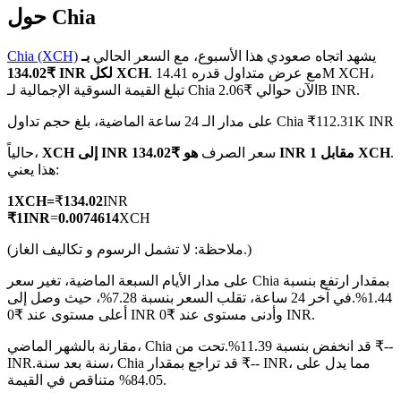
حول Chia
يشهد اتجاه صعودي هذا الأسبوع، مع السعر الحالي
بـ
Chia (XCH)
. مع عرض متداول قدره 14.41M XCH،
₹134.02 INR لكل XCH
تبلغ القيمة السوقية الإجمالية لـ Chia الآن حوالي ₹2.06B INR.
العقود الآجلة لـ COIN-M
على مدار الـ 24 ساعة الماضية، بلغ حجم تداول Chia ₹112.31K INR
العقود الآجلة للعملات المشفرة
.
هو ₹134.02 INR مقابل 1 XCH
سعر الصرف
XCH إلى INR
حالياً،
هذا يعني:
TradFi
1
XCH
=
₹
134.02
INR
مشتقات الأسهم والعملات الأجنبية والمعادن الثمينة والسلع
₹
1
INR
=
0.0074614
XCH
(ملاحظة: لا تشمل الرسوم و تكاليف الغاز.)
على مدار الأيام السبعة الماضية، تغير سعر Chia بمقدار ارتفع بنسبة
1.44%.
في آخر 24 ساعة، تقلب السعر بنسبة 7.28%، حيث وصل إلى
أعلى مستوى عند ₹0 INR وأدنى مستوى عند ₹0 INR.
مقارنة بالشهر الماضي، Chia قد انخفض بنسبة 11.39%.تحت من ₹--
سنة بعد سنة، Chia قد تراجع بمقدار ₹-- INR، مما يدل على
INR.
84.05% متناقص في القيمة.