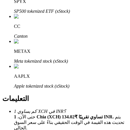
Bitrue
AI
SPYX
SP500 tokenized ETF (xStock)
CC
Canton
شركاء بيترو
METAX
Meta tokenized stock (xStock)
AAPLX
Apple tokenized stock (xStock)
التعليمات
شركاء Bitrue
كم يساوي 1 XCH في INR؟
يتم
1 Chia (XCH) تساوي تقريبًا ₹134.02 INR.
حتى الآن،
تصل العمولات إلى 65٪!
تحديث هذه القيمة في الوقت الحقيقي بناءً على سعر السوق
الحالي.