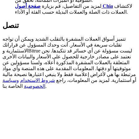
السوقية أو الميزات المماثلة، تحقق من:
لاكتشاف
صفحة أصول Chia
لمزيد من التفاصيل، قم بزيارة
Deposit CASHCAT & Win
العملات ذات الصلة والعملات البديلة حسب الفئة أو الأداء.
Share 500000 CASHCAT prize pool
تنصل
تتميز أسواق العملات المشفرة بالتقلب الشديد ويمكن أن تواجه
تقلبات سريعة في الأسعار. أنت وحدك المسؤول عن قراراتك
Exclusive for BitMart Users
الاستثمارية وBitrue ليست مسؤولة عن أي خسائر قد تتكبدها. نحن
نعتمد على مصادر خارجية للحصول على الأسعار والبيانات الأخرى
Register & Trade to Win 500,000 USDT
المتعلقة بالعملات المشفرة المذكورة أعلاه، ولسنا مسؤولين عن
موثوقيتها أو دقتها. المعلومات المقدمة على هذه المنصة وأي مواد
مرتبطة بها هي لأغراض إعلامية فقط ولا ينبغي اعتبارها نصيحة مالية
أو استثمارية. لمزيد من المعلومات، راجع
شروط الاستخدام
وسياسة
Precious Metals Trading Carnival
الخاصة بنا.
الخصوصية
Trade Gold & Silver · 33,333 USDT Bonus
USDT New User Exclusive 10% APR
USDT Flexible Staking | Daily Rewards