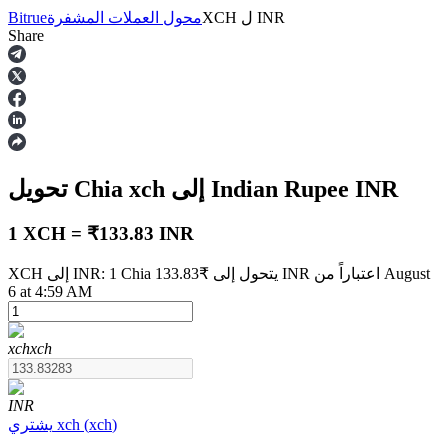
INR
ل
XCH
محول العملات المشفرة
Bitrue
Share
العقود الآجلة
INR
إلى Indian Rupee
xch
تحويل Chia
1 XCH = ₹133.83 INR
XCH إلى INR: 1 Chia يتحول إلى ₹133.83 INR اعتباراً من August
6 at 4:59 AM
العقود الآجلة USDT
العقود الآجلة باستخدام USDT كضمان
xch
xch
INR
)
xch
(
xch
يشتري