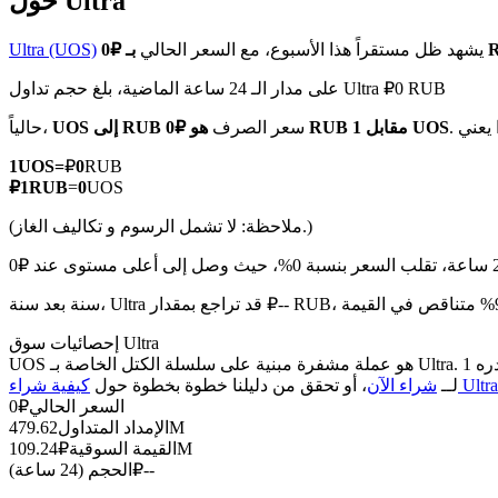
حول Ultra
يشهد ظل مستقراً هذا الأسبوع، مع السعر الحالي
Ultra (UOS)
على مدار الـ 24 ساعة الماضية، بلغ حجم تداول Ultra ₽0 RUB
العقود الآجلة لـ COIN-M
هو ₽0 RUB مقابل 1 UOS
سعر الصرف
UOS إلى RUB
حالياً،
العقود الآجلة للعملات المشفرة
1
UOS
=
₽
0
RUB
₽
1
RUB
=
0
UOS
(ملاحظة: لا تشمل الرسوم و تكاليف الغاز.)
TradFi
مشتقات الأسهم والعملات الأجنبية والمعادن الثمينة والسلع
إحصائيات سوق Ultra
UOS هو عملة مشفرة مبنية على سلسلة الكتل الخاصة بـ Ultra. لديها عرض أقصى قدره 1B، مع إجمالي عرض حالي قدره 1B وعرض متداول قدره 479.62M، مما يمنحها قيمة سوقية قدرها 109.24M. انقر هنا
Ultra (U)
لــ
شراء الآن
، أو تحقق من دليلنا خطوة بخطوة حول
السعر الحالي
₽
0
479.62M
الإمداد المتداول
109.24M
القيمة السوقية
₽
--
₽
الحجم (24 ساعة)