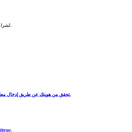
لشراء وبيع العملات المشفرة في أكثر بورصة آمنة.
تحليل البيانات الضخمة بما في ذلك المعلومات التجارية، وما إلى ذلك.
تحقق من هويتك عن طريق إدخال معلوماتك الشخصية وتحميل بطاقة هوية صالحة تحتوي على صورة.
استخدم مجموعة متنوعة من خيارات الدفع لشراء Ultra