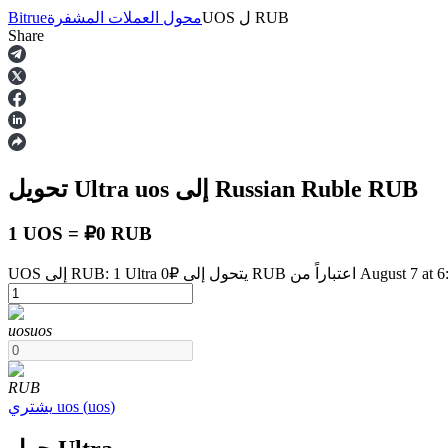
RUB
ل
UOS
محول العملات المشفرة
Bitrue
Share
العقود الآجلة
RUB
إلى Russian Ruble
uos
تحويل Ultra
1 UOS = ₽0 RUB
حول إلى ₽0 RUB اعتباراً من August 7 at 6:00 AM
العقود الآجلة USDT
uos
uos
العقود الآجلة باستخدام USDT كضمان
RUB
)
uos
(
uos
يشتري