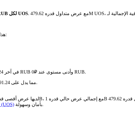
بـ ₽0 RUB لكل UOS
. هذا يعني:
في آخر 24 ساعة، تقلب السعر بنسبة 0%، حيث وصل إلى أعلى مستوى عند ₽0 RUB وأدنى مستوى عند ₽0 RUB.
سنة بعد سنة، Ultra قد تراجع بمقدار ₽-- RUB، مما يدل على 91.24% متناقص في القيمة.
بأمان وسهولة.
كيفية شراء OS