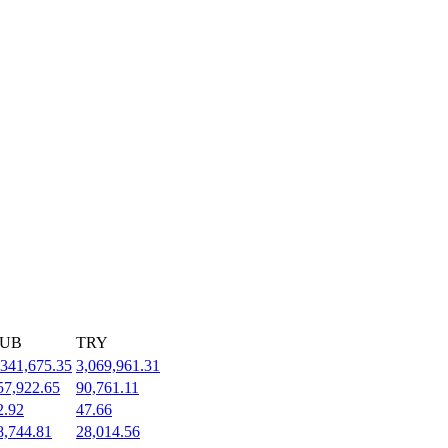
UB
TRY
,341,675.35
3,069,961.31
57,922.65
90,761.11
2.92
47.66
8,744.81
28,014.56