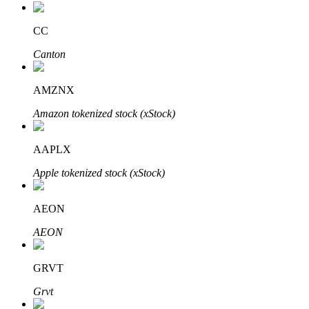
CC
Canton
عمليات احتجاز BTR
استثمارات حصرية لحاملي BTR
AMZNX
Amazon tokenized stock (xStock)
AAPLX
Apple tokenized stock (xStock)
AEON
القروض
AEON
خدمة الاقتراض المدعومة بالعملات المشفرة
GRVT
Grvt