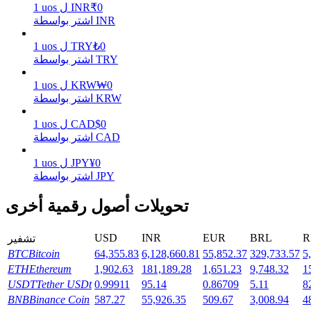
0
₹
INR
ل
uos
1
اشتر بواسطة INR
يكسب
0
₺
TRY
ل
uos
1
اشتر بواسطة TRY
0
₩
KRW
ل
uos
1
اشتر بواسطة KRW
0
$
CAD
ل
uos
1
اشتر بواسطة CAD
0
¥
JPY
ل
uos
1
اشتر بواسطة JPY
خنزير الطاقة
تحويلات أصول رقمية أخرى
احصل على مكافآت تنافسية يوميًا
USD
INR
EUR
BRL
R
تشفير
BTC
Bitcoin
64,355.83
6,128,660.81
55,852.37
329,733.57
5
ETH
Ethereum
1,902.63
181,189.28
1,651.23
9,748.32
1
USDT
Tether USDt
0.99911
95.14
0.86709
5.11
8
BNB
Binance Coin
587.27
55,926.35
509.67
3,008.94
4