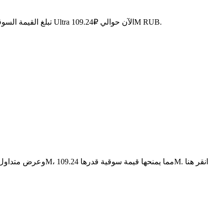
. مع عرض متداول قدره 479.62M UOS، تبلغ القيمة السوقية الإجمالية لـ Ultra الآن حوالي ₽109.24M RUB.