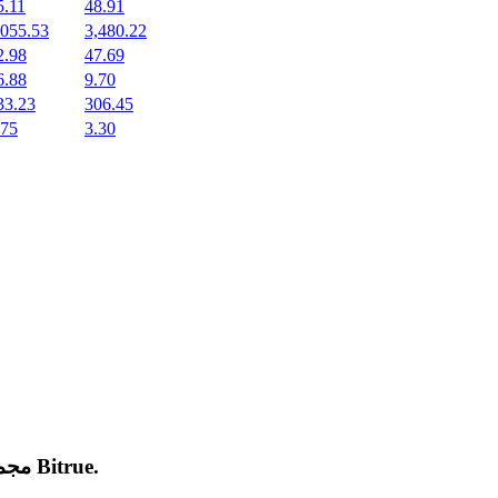
5.11
48.91
,055.53
3,480.22
2.98
47.69
6.88
9.70
33.23
306.45
.75
3.30
.
Bitrue
مجموعة من العملات المشفرة الجديدة المدرجة والرائجة على