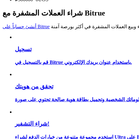
كن متداول نسخ
شراء العملات المشفرة مع Bitrue
استمتع بتقاسم الأرباح وعمولات نسخ التداول
أنشئ حساباً على Bitrue
تسجيل
قم بالتسجيل في Bitrue باستخدام عنوان بريدك الإلكتروني.
معلومة
تحقق من هويتك
شراء التشفير!
 على Bitrue.