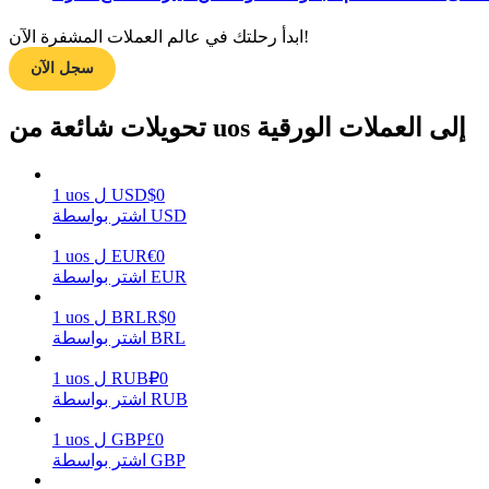
ابدأ رحلتك في عالم العملات المشفرة الآن!
سجل الآن
مرشد
دليل المبتدئين للعقود الآجلة
تحويلات شائعة من uos إلى العملات الورقية
0
$
USD
ل
uos
1
اشتر بواسطة USD
0
€
EUR
ل
uos
1
اشتر بواسطة EUR
0
R$
BRL
ل
uos
1
استراتيجيات التداول
اشتر بواسطة BRL
تعلم كيفية البقاء مربحة
0
₽
RUB
ل
uos
1
اشتر بواسطة RUB
0
£
GBP
ل
uos
1
اشتر بواسطة GBP