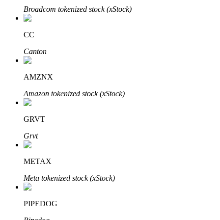
Broadcom tokenized stock (xStock)
CC
Canton
الاستثمار التلقائي
AMZNX
احصل على أرباح طويلة الأجل وفوائد مرنة
Amazon tokenized stock (xStock)
GRVT
Grvt
METAX
Meta tokenized stock (xStock)
تعلم الستاكينغ
PIPEDOG
تعرف على كيفية كسب الدخل السلبي