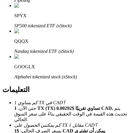
Pipedog
Bitrue
AI
SPYX
SP500 tokenized ETF (xStock)
QQQX
Nasdaq tokenized ETF (xStock)
شركاء بيترو
GOOGLX
Alphabet tokenized stock (xStock)
التعليمات
كم يساوي 1 TX في CAD؟
يتم
1 TX (TX) تساوي تقريبًا $0.00292 CAD.
حتى الآن،
شركاء Bitrue
تحديث هذه القيمة في الوقت الحقيقي بناءً على سعر السوق
الحالي.
تصل العمولات إلى 65٪!
كم يمكنني الحصول على TX مقابل 1 CAD؟
بسعر الصرف الحالي،
$1 CAD يمكن أن تشتري