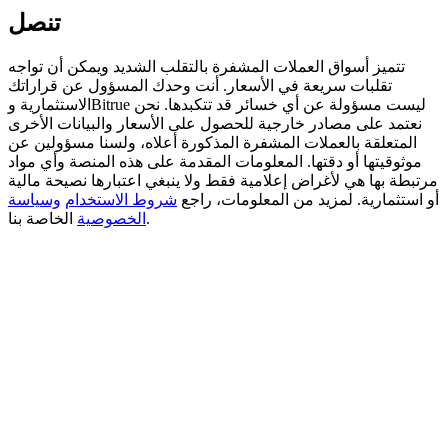
تنصل
BTC Welcome Rewards
تتميز أسواق العملات المشفرة بالتقلب الشديد ويمكن أن تواجه
Deposit & Trade BTC to Share 25000 USDT prize pool!
تقلبات سريعة في الأسعار. أنت وحدك المسؤول عن قراراتك
الاستثمارية وBitrue ليست مسؤولة عن أي خسائر قد تتكبدها. نحن
نعتمد على مصادر خارجية للحصول على الأسعار والبيانات الأخرى
المتعلقة بالعملات المشفرة المذكورة أعلاه، ولسنا مسؤولين عن
Deposit CASHCAT & Win
موثوقيتها أو دقتها. المعلومات المقدمة على هذه المنصة وأي مواد
مرتبطة بها هي لأغراض إعلامية فقط ولا ينبغي اعتبارها نصيحة مالية
Share 500000 CASHCAT prize pool
أو استثمارية. لمزيد من المعلومات، راجع
شروط الاستخدام
وسياسة
الخاصة بنا.
الخصوصية
Exclusive for BitMart Users
Register & Trade to Win 500,000 USDT
Precious Metals Trading Carnival
Trade Gold & Silver · 33,333 USDT Bonus