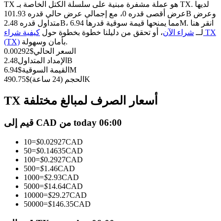
العقود الآجلة USDC
TX هو عملة مشفرة مبنية على سلسلة الكتل الخاصة بـ TX. لديها
عرض أقصى قدره 0، مع إجمالي عرض حالي قدره 101.93B وعرض
العقود الآجلة باستخدام USDC كضمان
متداول قدره 2.48B، مما يمنحها قيمة سوقية قدرها 6.94M. انقر هنا
لــ
شراء الآن
، أو تحقق من دليلنا خطوة بخطوة حول
كيفية شراء TX
بأمان وسهولة.
(TX)
السعر الحالي
$
0.00292
2.48B
الإمداد المتداول
6.94M
القيمة السوقية
$
490.75K
الحجم (24 ساعة)
$
TX أسعار الصرف لمبالغ مختلفة
نسخ التداول
قيم إلى CAD من today 06:00
انضم إلى أفضل المتداولين
10
=
$
0.02927
CAD
50
=
$
0.14635
CAD
100
=
$
0.2927
CAD
500
=
$
1.46
CAD
1000
=
$
2.93
CAD
5000
=
$
14.64
CAD
10000
=
$
29.27
CAD
50000
=
$
146.35
CAD