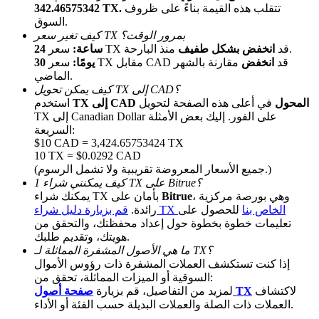
تتقلب هذه القيمة بناءً على ظروف
342.46575342 TX.
السوق.
كيف تغير سعر TX بمرور الوقت؟
منذ البارحة.
سعر TX قد
انخفض بشكل طفيف
24 ساعة:
سعر TX مقابل CAD قد
انخفض
مقارنة بالشهر
30 يومًا:
الماضي.
كيف يمكن تحويل TX إلى CAD؟
TX إلى CAD المحول
في أعلى هذه الصفحة لتحويل
استخدم
TX إلى Canadian Dollar على الفور. إليك بعض الأمثلة
الإحالة
السريعة:
$10 CAD = 3,424.65753424 TX
قم بدعوة صديق لتحصل على مكافآت نقدية
10 TX = $0.0292 CAD
(جميع الأسعار المعروضة تقريبية ولا تشمل الرسوم.)
BTC Welcome Rewards
كيف يمكنني شراء 1 TX على Bitrue؟
، وهي بورصة مركزية
Bitrue
يمكنك شراء TX بأمان على
قم بزيارة دليل شراء TX الخاص بنا
للحصول على
رائدة.
تعليمات خطوة بخطوة حول إعداد محفظتك، والتحقق من
هويتك، وتقديم طلبك.
ما هي الأصول المشفرة المماثلة لـ TX؟
إذا كنت تستكشف العملات المشفرة ذات رؤوس الأموال
السوقية أو الميزات المماثلة، تحقق من:
لاكتشاف
صفحة أصول TX
لمزيد من التفاصيل، قم بزيارة
العملات ذات الصلة والعملات البديلة حسب الفئة أو الأداء.