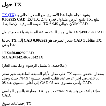
حول TX
يشهد اتجاه هابط هذا الأسبوع، مع السعر الحالي
بـ
TX (TX)
. مع عرض متداول قدره 2.48B TX، تبلغ
$0.00292 CAD لكل TX
القيمة السوقية الإجمالية لـ TX الآن حوالي $6.94M CAD.
العقود الآجلة لـ COIN-M
على مدار الـ 24 ساعة الماضية، بلغ حجم تداول TX $490.75K CAD
العقود الآجلة للعملات المشفرة
.
هو $0.00292 CAD مقابل 1 TX
سعر الصرف
TX إلى CAD
حالياً،
هذا يعني:
TradFi
1
TX
=
$
0.00292
CAD
$
1
CAD
=
342.46575342
TX
مشتقات الأسهم والعملات الأجنبية والمعادن الثمينة والسلع
(ملاحظة: لا تشمل الرسوم و تكاليف الغاز.)
على مدار الأيام السبعة الماضية، تغير سعر TX بمقدار انخفض بنسبة
10.63%.
في آخر 24 ساعة، تقلب السعر بنسبة 4.97%، حيث وصل
إلى أعلى مستوى عند $0 CAD وأدنى مستوى عند $0 CAD.
مقارنة بالشهر الماضي، TX قد انخفض بنسبة 48.9%.تحت من $--
CAD.
إحصائيات سوق TX