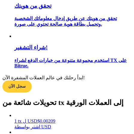
تحقق من هويتك
تحقق من هويتك عن طريق إدخال معلوماتك الشخصية
وتحميل بطاقة هوية صالحة تحتوي على صورة.
مرشد
دليل المبتدئين للعقود الآجلة
شراء التشفير!
استخدم مجموعة متنوعة من خيارات الدفع لشراء TX على
Bitrue.
ابدأ رحلتك في عالم العملات المشفرة الآن!
سجل الآن
استراتيجيات التداول
تحويلات شائعة من tx إلى العملات الورقية
تعلم كيفية البقاء مربحة
0.00209
$
USD
ل
tx
1
اشتر بواسطة USD