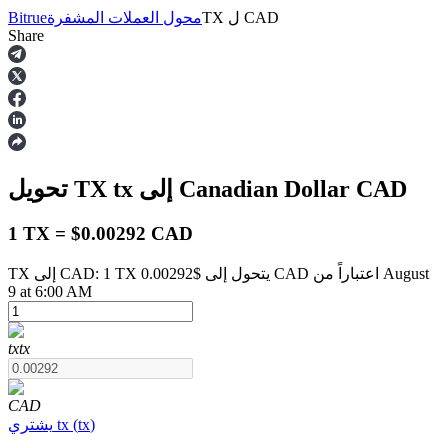
CAD
ل
TX
محول العملات المشفرة
Bitrue
Share
العقود الآجلة
CAD
إلى Canadian Dollar
tx
تحويل TX
1 TX = $0.00292 CAD
TX إلى CAD: 1 TX يتحول إلى $0.00292 CAD اعتباراً من August
9 at 6:00 AM
العقود الآجلة USDT
العقود الآجلة باستخدام USDT كضمان
tx
tx
CAD
)
tx
(
tx
يشتري