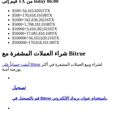
قيم إلى TX من today 06:00
كن متداول نسخ
$
100
=
34,163.62021
TX
$
500
=
170,818.10108
TX
استمتع بتقاسم الأرباح وعمولات نسخ التداول
$
1000
=
341,636.20216
TX
$
5000
=
1,708,181.0108
TX
$
10000
=
3,416,362.0216
TX
$
50000
=
17,081,810.108
TX
$
100000
=
34,163,620.216
TX
$
500000
=
170,818,101.08
TX
شراء العملات المشفرة مع Bitrue
لشراء وبيع العملات المشفرة في أكثر
أنشئ حساباً على Bitrue
معلومة
بورصة آمنة.
تحليل البيانات الضخمة بما في ذلك المعلومات التجارية، وما
إلى ذلك.
تسجيل
قم بالتسجيل في Bitrue باستخدام عنوان بريدك الإلكتروني.