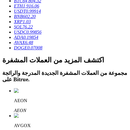
BTC
64,804.32
ETH
1,916.06
USDT
0.99914
BNB
602.20
XRP
1.03
SOL
76.22
USDC
0.99856
عمليات احتجاز BTR
ADA
0.19854
AVAX
6.48
استثمارات حصرية لحاملي BTR
DOGE
0.07008
اكتشف المزيد من العملات المشفرة
مجموعة من العملات المشفرة الجديدة المدرجة والرائجة
.
Bitrue
على
AEON
القروض
AEON
خدمة الاقتراض المدعومة بالعملات المشفرة
AVGOX