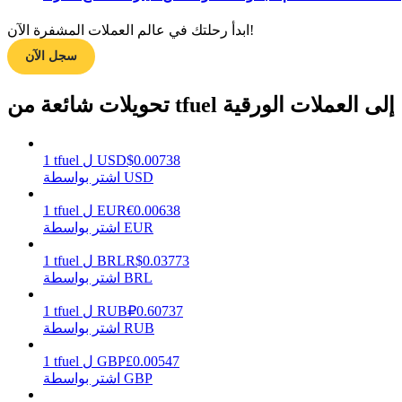
ابدأ رحلتك في عالم العملات المشفرة الآن!
سجل الآن
مرشد
دليل المبتدئين للعقود الآجلة
تحويلات شائعة من tfuel إلى العملات الورقية
0.00738
$
USD
ل
tfuel
1
اشتر بواسطة USD
0.00638
€
EUR
ل
tfuel
1
اشتر بواسطة EUR
0.03773
R$
BRL
ل
tfuel
1
استراتيجيات التداول
اشتر بواسطة BRL
تعلم كيفية البقاء مربحة
0.60737
₽
RUB
ل
tfuel
1
اشتر بواسطة RUB
0.00547
£
GBP
ل
tfuel
1
اشتر بواسطة GBP