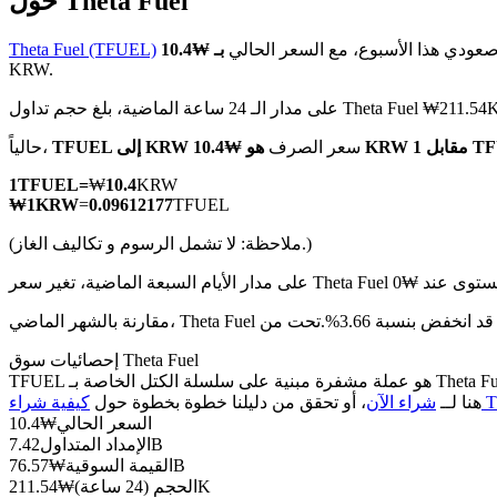
حول Theta Fuel
صعودي هذا الأسبوع، مع السعر الحالي
Theta Fuel (TFUEL)
KRW.
ساعة الماضية، بلغ حجم تداول Theta Fuel ₩211.54K KRW
العقود الآجلة لـ COIN-M
ابل 1 TFUEL
سعر الصرف
TFUEL إلى KRW
حالياً،
العقود الآجلة للعملات المشفرة
1
TFUEL
=
₩
10.4
KRW
₩
1
KRW
=
0.09612177
TFUEL
TradFi
(ملاحظة: لا تشمل الرسوم و تكاليف الغاز.)
مشتقات الأسهم والعملات الأجنبية والمعادن الثمينة والسلع
K.
إحصائيات سوق Theta Fuel
TFUEL هو عملة مشفرة مبنية على سلسلة الكتل الخاصة بـ Theta Fuel. لديها عرض أقصى قدره 0، مع إجمالي عرض حالي قدره 7.42B وعرض متداول قدره 7.42B، مما يمنحها قيمة سوقية قدرها 76.57B. انقر
T)
هنا لــ
شراء الآن
، أو تحقق من دليلنا خطوة بخطوة حول
السعر الحالي
₩
10.4
7.42B
الإمداد المتداول
76.57B
القيمة السوقية
₩
211.54K
الحجم (24 ساعة)
₩