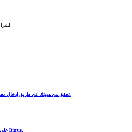
لشراء وبيع العملات المشفرة في أكثر بورصة آمنة.
تحليل البيانات الضخمة بما في ذلك المعلومات التجارية، وما إلى ذلك.
تحقق من هويتك عن طريق إدخال معلوماتك الشخصية وتحميل بطاقة هوية صالحة تحتوي على صورة.
استخدم مجموعة متنوعة من خيارات الدفع لشراء Theta Fuel على Bitrue.