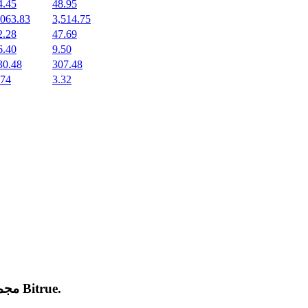
4.45
48.95
,063.83
3,514.75
2.28
47.69
6.40
9.50
30.48
307.48
.74
3.32
.
Bitrue
مجموعة من العملات المشفرة الجديدة المدرجة والرائجة على