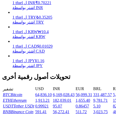
0.70221
₹
INR
ل
tfuel
1
اشتر بواسطة INR
يكسب
0.35205
₺
TRY
ل
tfuel
1
اشتر بواسطة TRY
10.4
₩
KRW
ل
tfuel
1
اشتر بواسطة KRW
0.01029
$
CAD
ل
tfuel
1
اشتر بواسطة CAD
1.16
¥
JPY
ل
tfuel
1
اشتر بواسطة JPY
خنزير الطاقة
تحويلات أصول رقمية أخرى
احصل على مكافآت تنافسية يوميًا
USD
INR
EUR
BRL
R
تشفير
BTC
Bitcoin
64,836.10
6,169,028.43
56,099.31
331,487.57
5
ETH
Ethereum
1,913.21
182,039.01
1,655.40
9,781.71
1
USDT
Tether USDt
0.99921
95.07
0.86457
5.10
8
BNB
Binance Coin
591.41
56,272.41
511.72
3,023.75
4