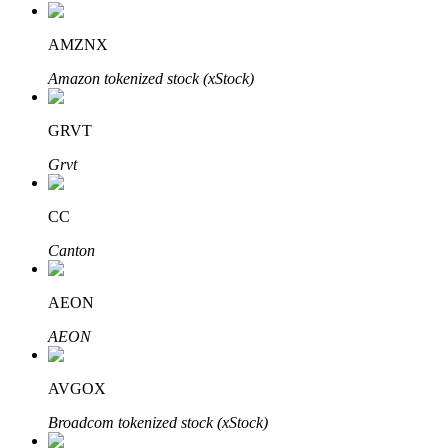
AMZNX
Amazon tokenized stock (xStock)
عمليات احتجاز BTR
استثمارات حصرية لحاملي BTR
GRVT
Grvt
CC
Canton
AEON
القروض
AEON
خدمة الاقتراض المدعومة بالعملات المشفرة
AVGOX
Broadcom tokenized stock (xStock)