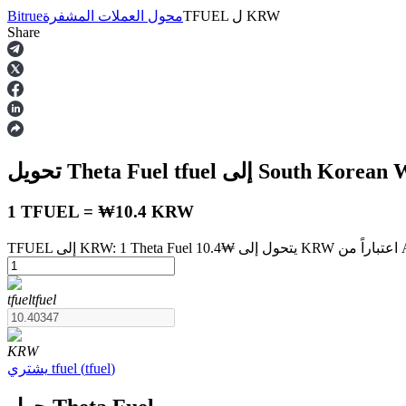
KRW
ل
TFUEL
محول العملات المشفرة
Bitrue
Share
العقود الآجلة
South Korean Won
tfuel
تحويل Theta Fuel
1 TFUEL = ₩10.4 KRW
Augus
العقود الآجلة USDT
tfuel
tfuel
العقود الآجلة باستخدام USDT كضمان
KRW
)
tfuel
(
tfuel
يشتري