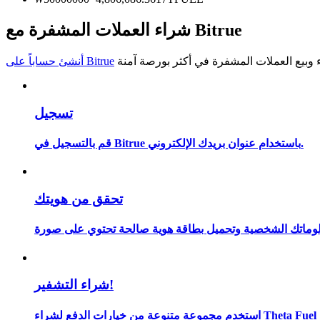
كن متداول نسخ
شراء العملات المشفرة مع Bitrue
استمتع بتقاسم الأرباح وعمولات نسخ التداول
أنشئ حساباً على Bitrue
تسجيل
قم بالتسجيل في Bitrue باستخدام عنوان بريدك الإلكتروني.
معلومة
تحقق من هويتك
شراء التشفير!