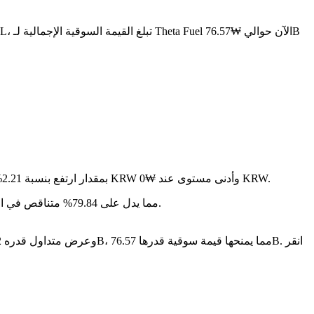
في آخر 24 ساعة، تقلب السعر بنسبة 0.53%، حيث وصل إلى أعلى مستوى عند ₩0 KRW وأدنى مستوى عند ₩0 KRW.
على مدار الأيام السبعة الماضية، تغير سعر Theta Fuel بمقدار ارتفع بنسبة 2.21%.
سنة بعد سنة، Theta Fuel قد تراجع بمقدار ₩-- KRW، مما يدل على 79.84% متناقص في القيمة.