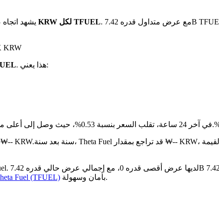
. مع عرض متداول قدره 7.42B TFUEL، تبلغ القيمة السوقية الإجمالية لـ Theta Fuel الآن حوالي ₩76.57B
بـ ₩10.4 KRW لكل TFUEL
يشهد اتجاه 
على مدار الـ 24 
. هذا يعني:
هو ₩10.4 KRW مق
مقارنة بالشهر الماضي، Theta Fuel قد انخفض بنسبة 3.66%.تحت من ₩-- RW
بأمان وسهولة.
كيفية شراء heta Fuel (TFUEL