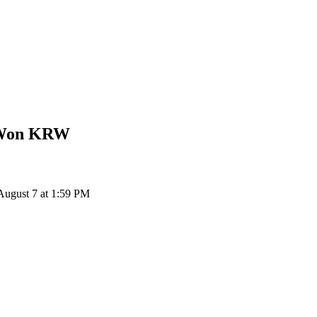
KRW
إلى 
TFUEL إلى KRW: 1 Theta Fuel يتحول إلى ₩10.4 KRW اعتباراً من t 7 at 1:59 PM