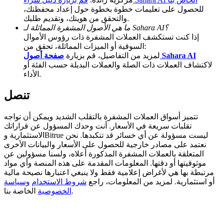
للحصول على تعليمات خطوة بخطوة حول إعداد محفظتك،
Deposit CASHCAT & Win
والتحقق من هويتك، وتقديم طلبك.
ما هي الأصول المشفرة المماثلة لـ Sahara AI؟
Share 500000 CASHCAT prize pool
إذا كنت تستكشف العملات المشفرة ذات رؤوس الأموال
السوقية أو الميزات المماثلة، تحقق من:
صفحة أصول Sahara AI
لمزيد من التفاصيل، قم بزيارة
لاكتشاف العملات ذات الصلة والعملات البديلة حسب الفئة أو
الأداء.
Exclusive for BitMart Users
Register & Trade to Win 500,000 USDT
تنصل
تتميز أسواق العملات المشفرة بالتقلب الشديد ويمكن أن تواجه
تقلبات سريعة في الأسعار. أنت وحدك المسؤول عن قراراتك
Precious Metals Trading Carnival
الاستثمارية وBitrue ليست مسؤولة عن أي خسائر قد تتكبدها. نحن
نعتمد على مصادر خارجية للحصول على الأسعار والبيانات الأخرى
Trade Gold & Silver · 33,333 USDT Bonus
المتعلقة بالعملات المشفرة المذكورة أعلاه، ولسنا مسؤولين عن
موثوقيتها أو دقتها. المعلومات المقدمة على هذه المنصة وأي مواد
مرتبطة بها هي لأغراض إعلامية فقط ولا ينبغي اعتبارها نصيحة مالية
أو استثمارية. لمزيد من المعلومات، راجع
شروط الاستخدام
وسياسة
الخاصة بنا.
الخصوصية
USDT New User Exclusive 10% APR
USDT Flexible Staking | Daily Rewards