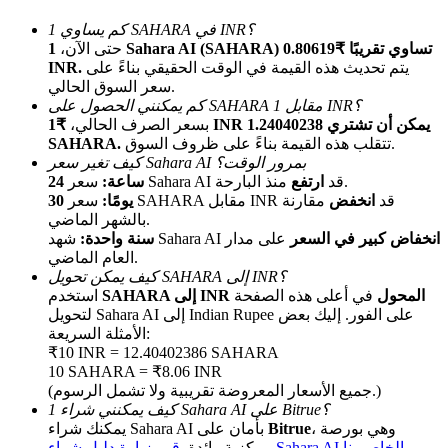
كم يساوي 1 SAHARA في INR؟
حتى الآن،
1 Sahara AI (SAHARA) تساوي تقريبًا ₹0.80619
يتم تحديث هذه القيمة في الوقت الحقيقي بناءً على
INR.
سعر السوق الحالي.
كم يمكنني الحصول على SAHARA مقابل 1 INR؟
بسعر الصرف الحالي،
₹1 INR يمكن أن تشتري 1.24040238
تتقلب هذه القيمة بناءً على ظروف السوق.
SAHARA.
كيف تغير سعر Sahara AI بمرور الوقت؟
الإحالة
منذ البارحة.
سعر Sahara AI قد
ارتفع
24 ساعة:
سعر SAHARA مقابل INR قد
انخفض
مقارنة
30 يومًا:
قم بدعوة صديق لتحصل على مكافآت نقدية
بالشهر الماضي.
انخفاض كبير في السعر
على مدار
شهد Sahara AI
سنة واحدة:
Deposit CASHCAT & Win
العام الماضي.
كيف يمكن تحويل SAHARA إلى INR؟
SAHARA إلى INR المحول
في أعلى هذه الصفحة
استخدم
لتحويل Sahara AI إلى Indian Rupee على الفور. إليك بعض
الأمثلة السريعة:
₹10 INR = 12.40402386 SAHARA
10 SAHARA = ₹8.06 INR
(جميع الأسعار المعروضة تقريبية ولا تشمل الرسوم.)
كيف يمكنني شراء 1 Sahara AI على Bitrue؟
، وهي بورصة
Bitrue
يمكنك شراء Sahara AI بأمان على
قم بزيارة دليل شراء Sahara AI الخاص بنا
مركزية رائدة.