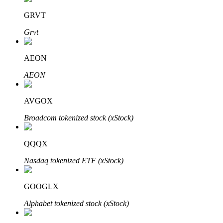
GRVT
Grvt
AEON
الاستثمار التلقائي
AEON
احصل على أرباح طويلة الأجل وفوائد مرنة
AVGOX
Broadcom tokenized stock (xStock)
QQQX
Nasdaq tokenized ETF (xStock)
GOOGLX
تعلم الستاكينغ
Alphabet tokenized stock (xStock)
تعرف على كيفية كسب الدخل السلبي