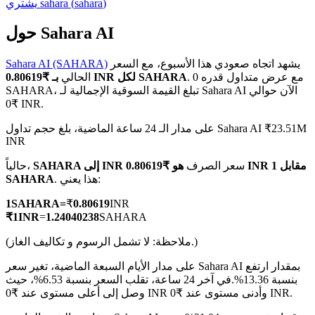
)
sahara
(
sahara
يشتري
حول Sahara AI
يشهد اتجاه صعودي هذا الأسبوع، مع السعر
Sahara AI (SAHARA)
العقود الآجلة لـ COIN-M
. مع عرض متداول قدره 0
بـ ₹0.80619 INR لكل SAHARA
الحالي
SAHARA، تبلغ القيمة السوقية الإجمالية لـ Sahara AI الآن حوالي
العقود الآجلة للعملات المشفرة
₹0 INR.
على مدار الـ 24 ساعة الماضية، بلغ حجم تداول Sahara AI ₹23.51M
INR
TradFi
سعر الصرف
هو ₹0.80619 INR مقابل 1
SAHARA إلى INR
حالياً،
مشتقات الأسهم والعملات الأجنبية والمعادن الثمينة والسلع
. هذا يعني:
SAHARA
1
SAHARA
=
₹
0.80619
INR
₹
1
INR
=
1.24040238
SAHARA
(ملاحظة: لا تشمل الرسوم و تكاليف الغاز.)
على مدار الأيام السبعة الماضية، تغير سعر Sahara AI بمقدار ارتفع
بنسبة 13.36%.
في آخر 24 ساعة، تقلب السعر بنسبة 6.53%، حيث
وصل إلى أعلى مستوى عند ₹0 INR وأدنى مستوى عند ₹0 INR.