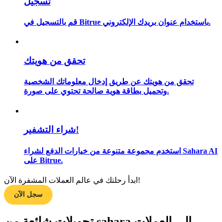
تسجيل
قم بالتسجيل في Bitrue باستخدام عنوان بريدك الإلكتروني.
مرشد
دليل المبتدئين للعقود الآجلة
تحقق من هويتك
تحقق من هويتك عن طريق إدخال معلوماتك الشخصية
وتحميل بطاقة هوية صالحة تحتوي على صورة.
شراء التشفير!
استخدم مجموعة متنوعة من خيارات الدفع لشراء Sahara AI
على Bitrue.
استراتيجيات التداول
تعلم كيفية البقاء مربحة
ابدأ رحلتك في عالم العملات المشفرة الآن!
سجل الآن
تحويلات شائعة من sahara إلى العملات