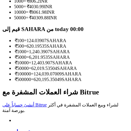
1000
=
₹
806.2
INR
5000
=
₹
4030.99
INR
كن متداول نسخ
10000
=
₹
8061.98
INR
50000
=
₹
40309.88
INR
استمتع بتقاسم الأرباح وعمولات نسخ التداول
قيم إلى SAHARA من today 00:00
₹
100
=
124.03907
SAHARA
₹
500
=
620.19535
SAHARA
₹
1000
=
1,240.3907
SAHARA
₹
5000
=
6,201.9535
SAHARA
₹
10000
=
12,403.907
SAHARA
₹
50000
=
62,019.53504
SAHARA
₹
100000
=
124,039.07009
SAHARA
₹
500000
=
620,195.35049
SAHARA
معلومة
تحليل البيانات الضخمة بما في ذلك المعلومات التجارية، وما
شراء العملات المشفرة مع Bitrue
إلى ذلك.
لشراء وبيع العملات المشفرة في أكثر
أنشئ حساباً على Bitrue
بورصة آمنة.