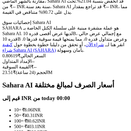
العقود الآجلة USDC
مقارنة بالشهر الماضي، Sahara AI قد انخفض بنسبة 21.04%.تحت
سنة بعد سنة، Sahara AI قد تراجع بمقدار ₹-- INR، مما
من ₹-- INR.
العقود الآجلة باستخدام USDC كضمان
يدل على 90.72% متناقص في القيمة.
إحصائيات سوق Sahara AI
SAHARA هو عملة مشفرة مبنية على سلسلة الكتل الخاصة بـ
Sahara AI. لديها عرض أقصى قدره 10B، مع إجمالي عرض حالي
قدره 10B وعرض متداول قدره 0، مما يمنحها قيمة سوقية قدرها 0.
انقر هنا لــ
شراء الآن
، أو تحقق من دليلنا خطوة بخطوة حول
كيفية
بأمان وسهولة.
شراء Sahara AI (SAHARA)
السعر الحالي
₹
0.80619
--
الإمداد المتداول
--
₹
القيمة السوقية
نسخ التداول
23.51M
الحجم (24 ساعة)
₹
انضم إلى أفضل المتداولين
Sahara AI أسعار الصرف لمبالغ مختلفة
قيم إلى INR من today 00:00
10
=
₹
8.06
INR
50
=
₹
40.31
INR
100
=
₹
80.62
INR
500
=
₹
403.1
INR