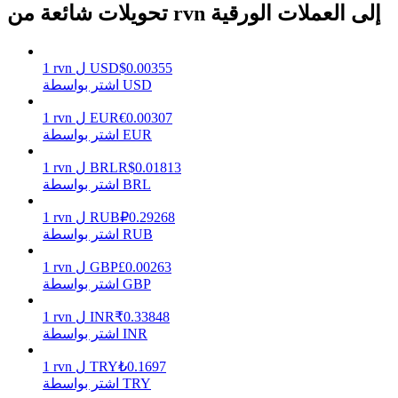
تحويلات شائعة من rvn إلى العملات الورقية
0.00355
$
USD
ل
rvn
1
يكسب
اشتر بواسطة USD
0.00307
€
EUR
ل
rvn
1
اشتر بواسطة EUR
0.01813
R$
BRL
ل
rvn
1
اشتر بواسطة BRL
0.29268
₽
RUB
ل
rvn
1
اشتر بواسطة RUB
خنزير الطاقة
0.00263
£
GBP
ل
rvn
1
اشتر بواسطة GBP
احصل على مكافآت تنافسية يوميًا
0.33848
₹
INR
ل
rvn
1
اشتر بواسطة INR
0.1697
₺
TRY
ل
rvn
1
اشتر بواسطة TRY