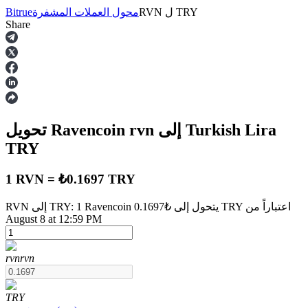
TRY
ل
RVN
محول العملات المشفرة
Bitrue
Share
العقود الآجلة
إلى Turkish Lira
rvn
تحويل Ravencoin
TRY
1 RVN = ₺0.1697 TRY
RVN إلى TRY: 1 Ravencoin يتحول إلى ₺0.1697 TRY اعتباراً من
العقود الآجلة USDT
August 8 at 12:59 PM
العقود الآجلة باستخدام USDT كضمان
rvn
rvn
TRY