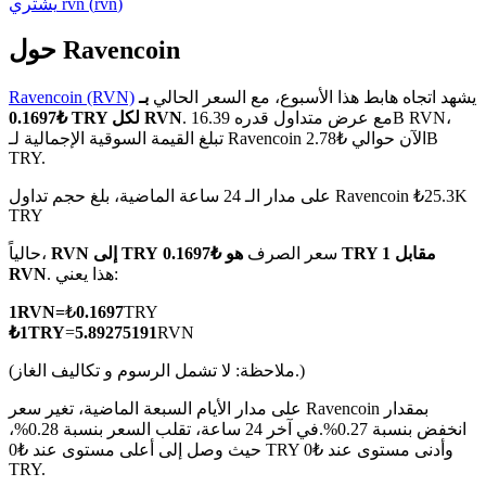
)
rvn
(
rvn
يشتري
حول Ravencoin
يشهد اتجاه هابط هذا الأسبوع، مع السعر الحالي
بـ
Ravencoin (RVN)
العقود الآجلة لـ COIN-M
. مع عرض متداول قدره 16.39B RVN،
₺0.1697 TRY لكل RVN
تبلغ القيمة السوقية الإجمالية لـ Ravencoin الآن حوالي ₺2.78B
العقود الآجلة للعملات المشفرة
TRY.
على مدار الـ 24 ساعة الماضية، بلغ حجم تداول Ravencoin ₺25.3K
TRY
TradFi
سعر الصرف
هو ₺0.1697 TRY مقابل 1
RVN إلى TRY
حالياً،
مشتقات الأسهم والعملات الأجنبية والمعادن الثمينة والسلع
. هذا يعني:
RVN
1
RVN
=
₺
0.1697
TRY
₺
1
TRY
=
5.89275191
RVN
(ملاحظة: لا تشمل الرسوم و تكاليف الغاز.)
على مدار الأيام السبعة الماضية، تغير سعر Ravencoin بمقدار
انخفض بنسبة 0.27%.
في آخر 24 ساعة، تقلب السعر بنسبة 0.28%،
حيث وصل إلى أعلى مستوى عند ₺0 TRY وأدنى مستوى عند ₺0
TRY.