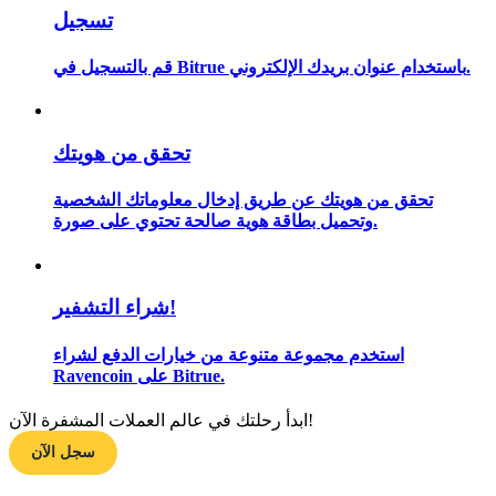
تسجيل
قم بالتسجيل في Bitrue باستخدام عنوان بريدك الإلكتروني.
مرشد
دليل المبتدئين للعقود الآجلة
تحقق من هويتك
تحقق من هويتك عن طريق إدخال معلوماتك الشخصية
وتحميل بطاقة هوية صالحة تحتوي على صورة.
شراء التشفير!
استخدم مجموعة متنوعة من خيارات الدفع لشراء
استراتيجيات التداول
Ravencoin على Bitrue.
تعلم كيفية البقاء مربحة
ابدأ رحلتك في عالم العملات المشفرة الآن!
سجل الآن