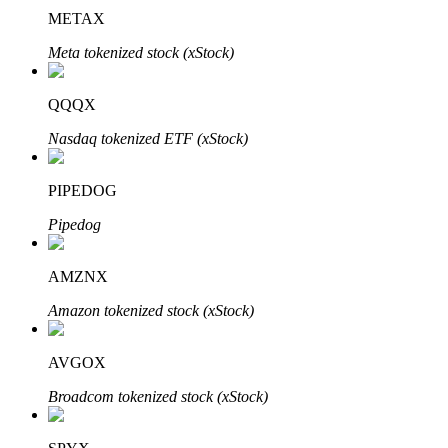
METAX
Meta tokenized stock (xStock)
QQQX
Nasdaq tokenized ETF (xStock)
الاستثمار التلقائي
احصل على أرباح طويلة الأجل وفوائد مرنة
PIPEDOG
Pipedog
AMZNX
Amazon tokenized stock (xStock)
AVGOX
تعلم الستاكينغ
Broadcom tokenized stock (xStock)
تعرف على كيفية كسب الدخل السلبي