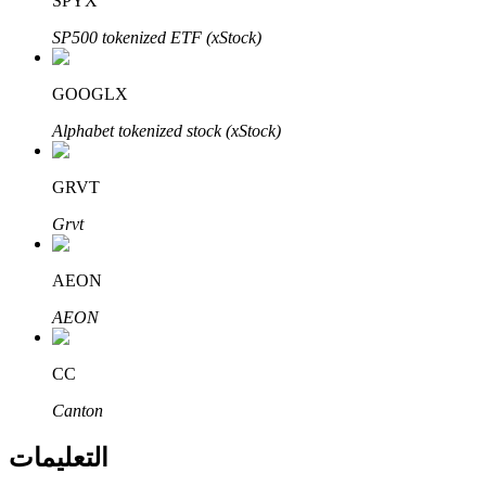
SPYX
Bitrue
AI
SP500 tokenized ETF (xStock)
GOOGLX
Alphabet tokenized stock (xStock)
GRVT
شركاء بيترو
Grvt
AEON
AEON
CC
Canton
شركاء Bitrue
تصل العمولات إلى 65٪!
التعليمات