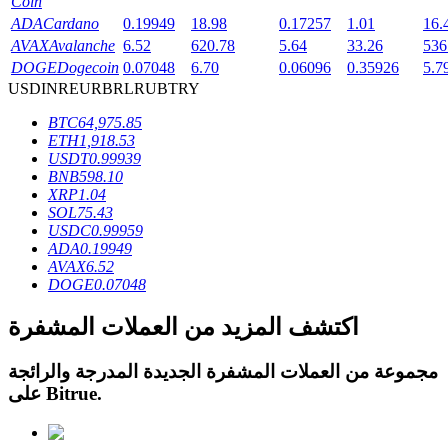
Coin
ADA
Cardano
0.19949
18.98
0.17257
1.01
16.
AVAX
Avalanche
6.52
620.78
5.64
33.26
536
DOGE
Dogecoin
0.07048
6.70
0.06096
0.35926
5.7
USD
INR
EUR
BRL
RUB
TRY
عمليات احتجاز BTR
BTC
64,975.85
ETH
1,918.53
استثمارات حصرية لحاملي BTR
USDT
0.99939
BNB
598.10
XRP
1.04
SOL
75.43
USDC
0.99959
ADA
0.19949
AVAX
6.52
DOGE
0.07048
اكتشف المزيد من العملات المشفرة
القروض
مجموعة من العملات المشفرة الجديدة المدرجة والرائجة
خدمة الاقتراض المدعومة بالعملات المشفرة
.
Bitrue
على