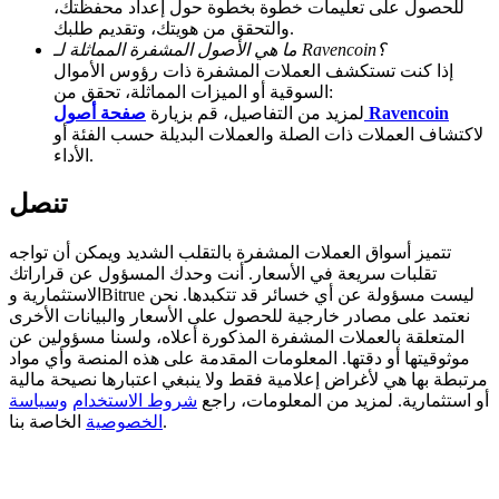
للحصول على تعليمات خطوة بخطوة حول إعداد محفظتك،
والتحقق من هويتك، وتقديم طلبك.
BTC Welcome Rewards
ما هي الأصول المشفرة المماثلة لـ Ravencoin؟
إذا كنت تستكشف العملات المشفرة ذات رؤوس الأموال
Deposit & Trade BTC to Share 25000 USDT prize pool!
السوقية أو الميزات المماثلة، تحقق من:
صفحة أصول Ravencoin
لمزيد من التفاصيل، قم بزيارة
لاكتشاف العملات ذات الصلة والعملات البديلة حسب الفئة أو
الأداء.
Deposit CASHCAT & Win
تنصل
Share 500000 CASHCAT prize pool
تتميز أسواق العملات المشفرة بالتقلب الشديد ويمكن أن تواجه
تقلبات سريعة في الأسعار. أنت وحدك المسؤول عن قراراتك
الاستثمارية وBitrue ليست مسؤولة عن أي خسائر قد تتكبدها. نحن
Exclusive for BitMart Users
نعتمد على مصادر خارجية للحصول على الأسعار والبيانات الأخرى
المتعلقة بالعملات المشفرة المذكورة أعلاه، ولسنا مسؤولين عن
Register & Trade to Win 500,000 USDT
موثوقيتها أو دقتها. المعلومات المقدمة على هذه المنصة وأي مواد
مرتبطة بها هي لأغراض إعلامية فقط ولا ينبغي اعتبارها نصيحة مالية
أو استثمارية. لمزيد من المعلومات، راجع
شروط الاستخدام
وسياسة
الخاصة بنا.
الخصوصية
Precious Metals Trading Carnival
Trade Gold & Silver · 33,333 USDT Bonus