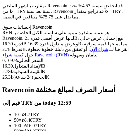
العقود الآجلة USDC
مقارنة بالشهر الماضي، Ravencoin قد انخفض بنسبة 4.53%.تحت
العقود الآجلة باستخدام USDC كضمان
سنة بعد سنة، Ravencoin قد تراجع بمقدار ₺-- TRY،
من ₺-- TRY.
مما يدل على 75.75% متناقص في القيمة.
إحصائيات سوق Ravencoin
RVN هو عملة مشفرة مبنية على سلسلة الكتل الخاصة بـ
Ravencoin. لديها عرض أقصى قدره 21B، مع إجمالي عرض حالي
قدره 16.39B وعرض متداول قدره 16.39B، مما يمنحها قيمة سوقية
قدرها 2.78B. انقر هنا لــ
شراء الآن
، أو تحقق من دليلنا خطوة بخطوة
بأمان وسهولة.
كيفية شراء Ravencoin (RVN)
حول
السعر الحالي
₺
0.1697
16.39B
الإمداد المتداول
نسخ التداول
2.78B
القيمة السوقية
₺
25.3K
الحجم (24 ساعة)
₺
انضم إلى أفضل المتداولين
Ravencoin أسعار الصرف لمبالغ مختلفة
قيم إلى TRY من today 12:59
10
=
₺
1.7
TRY
50
=
₺
8.48
TRY
100
=
₺
16.97
TRY