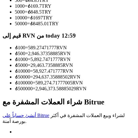
500
=
₺
84.85
TRY
1000
=
₺
169.7
TRY
كن متداول نسخ
5000
=
₺
848.5
TRY
10000
=
₺
1697
TRY
استمتع بتقاسم الأرباح وعمولات نسخ التداول
50000
=
₺
8485.01
TRY
قيم إلى RVN من today 12:59
₺
100
=
589.27471777
RVN
₺
500
=
2,946.37358885
RVN
₺
1000
=
5,892.7471777
RVN
₺
5000
=
29,463.7358885
RVN
₺
10000
=
58,927.471777
RVN
₺
50000
=
294,637.35888502
RVN
₺
100000
=
589,274.71777005
RVN
معلومة
₺
500000
=
2,946,373.58885029
RVN
تحليل البيانات الضخمة بما في ذلك المعلومات التجارية، وما
إلى ذلك.
شراء العملات المشفرة مع Bitrue
لشراء وبيع العملات المشفرة في أكثر
أنشئ حساباً على Bitrue
بورصة آمنة.