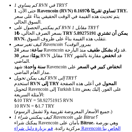
كم يساوي 1 RVN في TRY؟
1 Ravencoin (RVN) تساوي تقريبًا ₺0.1697 TRY.
حتى الآن،
يتم تحديث هذه القيمة في الوقت الحقيقي بناءً على سعر
السوق الحالي.
كم يمكنني الحصول على RVN مقابل 1 TRY؟
بسعر الصرف الحالي،
₺1 TRY يمكن أن تشتري 5.89275191
تتقلب هذه القيمة بناءً على ظروف السوق.
RVN.
كيف تغير سعر Ravencoin بمرور الوقت؟
منذ البارحة.
سعر Ravencoin قد
زاد بشكل طفيف
24 ساعة:
الإحالة
سعر RVN مقابل TRY قد
انخفض
مقارنة بالشهر
30 يومًا:
قم بدعوة صديق لتحصل على مكافآت نقدية
الماضي.
انخفاض كبير في السعر
على
شهد Ravencoin
سنة واحدة:
BTC Welcome Rewards
مدار العام الماضي.
كيف يمكن تحويل RVN إلى TRY؟
RVN إلى TRY المحول
في أعلى هذه الصفحة
استخدم
لتحويل Ravencoin إلى Turkish Lira على الفور. إليك بعض
الأمثلة السريعة:
₺10 TRY = 58.92751915 RVN
10 RVN = ₺1.7 TRY
(جميع الأسعار المعروضة تقريبية ولا تشمل الرسوم.)
كيف يمكنني شراء 1 Ravencoin على Bitrue؟
، وهي بورصة
Bitrue
يمكنك شراء Ravencoin بأمان على
قم بزيارة دليل شراء Ravencoin الخاص بنا
مركزية رائدة.