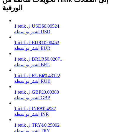
الورقية
يكسب
0.00524
$
USD
ل
retik
1
اشتر بواسطة USD
0.00453
€
EUR
ل
retik
1
اشتر بواسطة EUR
0.02671
R$
BRL
ل
retik
1
اشتر بواسطة BRL
0.43122
₽
RUB
ل
retik
1
اشتر بواسطة RUB
خنزير الطاقة
0.00388
£
GBP
ل
retik
1
احصل على مكافآت تنافسية يوميًا
اشتر بواسطة GBP
0.4987
₹
INR
ل
retik
1
اشتر بواسطة INR
0.25002
₺
TRY
ل
retik
1
اشتر بواسطة TRY