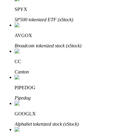
SPYX
SP500 tokenized ETF (xStock)
AVGOX
الاستثمار التلقائي
Broadcom tokenized stock (xStock)
احصل على أرباح طويلة الأجل وفوائد مرنة
CC
Canton
PIPEDOG
Pipedog
GOOGLX
تعلم الستاكينغ
Alphabet tokenized stock (xStock)
تعرف على كيفية كسب الدخل السلبي