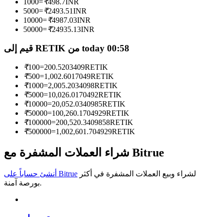
1000
=
₹
498.7
INR
5000
=
₹
2493.51
INR
كن متداول نسخ
10000
=
₹
4987.03
INR
50000
=
₹
24935.13
INR
استمتع بتقاسم الأرباح وعمولات نسخ التداول
قيم إلى RETIK من today 00:58
₹
100
=
200.5203409
RETIK
₹
500
=
1,002.6017049
RETIK
₹
1000
=
2,005.2034098
RETIK
₹
5000
=
10,026.0170492
RETIK
₹
10000
=
20,052.0340985
RETIK
₹
50000
=
100,260.1704929
RETIK
₹
100000
=
200,520.3409858
RETIK
₹
500000
=
1,002,601.704929
RETIK
معلومة
تحليل البيانات الضخمة بما في ذلك المعلومات التجارية، وما
شراء العملات المشفرة مع Bitrue
إلى ذلك.
لشراء وبيع العملات المشفرة في أكثر
أنشئ حساباً على Bitrue
بورصة آمنة.