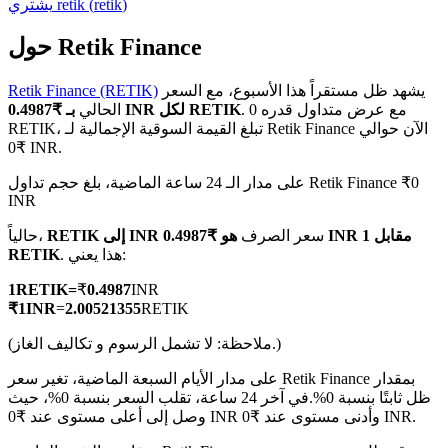
)
retik
(
retik
يشتري
حول Retik Finance
يشهد ظل مستقراً هذا الأسبوع، مع السعر
Retik Finance (RETIK)
العقود الآجلة لـ COIN-M
. مع عرض متداول قدره 0
بـ ₹0.4987 INR لكل RETIK
الحالي
RETIK، تبلغ القيمة السوقية الإجمالية لـ Retik Finance الآن حوالي
العقود الآجلة للعملات المشفرة
₹0 INR.
على مدار الـ 24 ساعة الماضية، بلغ حجم تداول Retik Finance ₹0
INR
TradFi
سعر الصرف
هو ₹0.4987 INR مقابل 1
RETIK إلى INR
حالياً،
مشتقات الأسهم والعملات الأجنبية والمعادن الثمينة والسلع
. هذا يعني:
RETIK
1
RETIK
=
₹
0.4987
INR
₹
1
INR
=
2.00521355
RETIK
(ملاحظة: لا تشمل الرسوم و تكاليف الغاز.)
على مدار الأيام السبعة الماضية، تغير سعر Retik Finance بمقدار
ظل ثابتًا بنسبة 0%.
في آخر 24 ساعة، تقلب السعر بنسبة 0%، حيث
وصل إلى أعلى مستوى عند ₹0 INR وأدنى مستوى عند ₹0 INR.