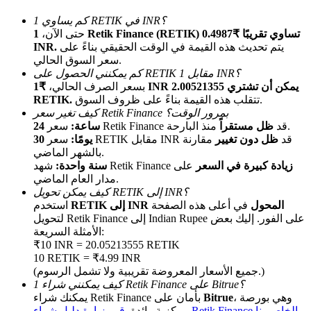
كم يساوي 1 RETIK في INR؟
حتى الآن،
1 Retik Finance (RETIK) تساوي تقريبًا ₹0.4987
يتم تحديث هذه القيمة في الوقت الحقيقي بناءً على
INR.
سعر السوق الحالي.
كم يمكنني الحصول على RETIK مقابل 1 INR؟
بسعر الصرف الحالي،
₹1 INR يمكن أن تشتري 2.00521355
تتقلب هذه القيمة بناءً على ظروف السوق.
RETIK.
كيف تغير سعر Retik Finance بمرور الوقت؟
الإحالة
منذ البارحة.
سعر Retik Finance قد
ظل مستقراً
24 ساعة:
سعر RETIK مقابل INR قد
ظل دون تغيير
مقارنة
30 يومًا:
قم بدعوة صديق لتحصل على مكافآت نقدية
بالشهر الماضي.
زيادة كبيرة في السعر
على
شهد Retik Finance
سنة واحدة:
BTC Welcome Rewards
مدار العام الماضي.
كيف يمكن تحويل RETIK إلى INR؟
RETIK إلى INR المحول
في أعلى هذه الصفحة
استخدم
لتحويل Retik Finance إلى Indian Rupee على الفور. إليك بعض
الأمثلة السريعة:
₹10 INR = 20.05213555 RETIK
10 RETIK = ₹4.99 INR
(جميع الأسعار المعروضة تقريبية ولا تشمل الرسوم.)
كيف يمكنني شراء 1 Retik Finance على Bitrue؟
، وهي بورصة
Bitrue
يمكنك شراء Retik Finance بأمان على
قم بزيارة دليل شراء Retik Finance الخاص بنا
مركزية رائدة.