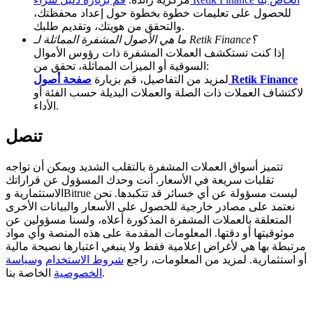
للحصول على تعليمات خطوة بخطوة حول إعداد محفظتك،
BTC Welcome Rewards
والتحقق من هويتك، وتقديم طلبك.
ما هي الأصول المشفرة المماثلة لـ Retik Finance؟
Deposit & Trade BTC to Share 25000 USDT prize pool!
إذا كنت تستكشف العملات المشفرة ذات رؤوس الأموال
السوقية أو الميزات المماثلة، تحقق من:
صفحة أصول Retik Finance
لمزيد من التفاصيل، قم بزيارة
لاكتشاف العملات ذات الصلة والعملات البديلة حسب الفئة أو
الأداء.
Deposit CASHCAT & Win
Share 500000 CASHCAT prize pool
تنصل
تتميز أسواق العملات المشفرة بالتقلب الشديد ويمكن أن تواجه
تقلبات سريعة في الأسعار. أنت وحدك المسؤول عن قراراتك
Exclusive for BitMart Users
الاستثمارية وBitrue ليست مسؤولة عن أي خسائر قد تتكبدها. نحن
نعتمد على مصادر خارجية للحصول على الأسعار والبيانات الأخرى
Register & Trade to Win 500,000 USDT
المتعلقة بالعملات المشفرة المذكورة أعلاه، ولسنا مسؤولين عن
موثوقيتها أو دقتها. المعلومات المقدمة على هذه المنصة وأي مواد
مرتبطة بها هي لأغراض إعلامية فقط ولا ينبغي اعتبارها نصيحة مالية
أو استثمارية. لمزيد من المعلومات، راجع
شروط الاستخدام
وسياسة
الخاصة بنا.
الخصوصية
Precious Metals Trading Carnival
Trade Gold & Silver · 33,333 USDT Bonus