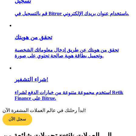
تسجيل
قم بالتسجيل في Bitrue باستخدام عنوان بريدك الإلكتروني.
مرشد
دليل المبتدئين للعقود الآجلة
تحقق من هويتك
تحقق من هويتك عن طريق إدخال معلوماتك الشخصية
وتحميل بطاقة هوية صالحة تحتوي على صورة.
شراء التشفير!
استخدم مجموعة متنوعة من خيارات الدفع لشراء Retik
Finance على Bitrue.
استراتيجيات التداول
تعلم كيفية البقاء مربحة
ابدأ رحلتك في عالم العملات المشفرة الآن!
سجل الآن
تحويلات شائعة من retik إلى العملات