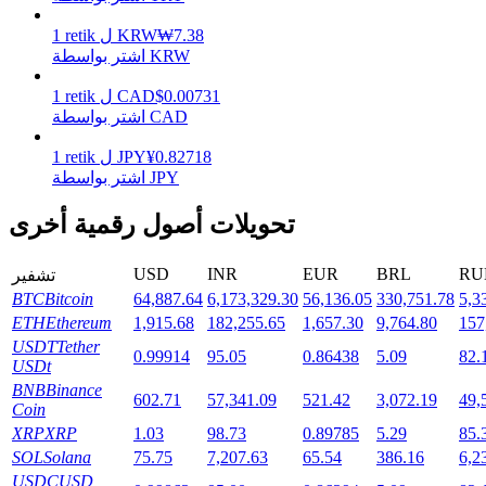
7.38
₩
KRW
ل
retik
1
اشتر بواسطة KRW
التوقيع المساحي
0.00731
$
CAD
ل
retik
1
اشتر بواسطة CAD
عوائد عالية والوصول الفوري
0.82718
¥
JPY
ل
retik
1
اشتر بواسطة JPY
تحويلات أصول رقمية أخرى
USD
INR
EUR
BRL
RU
تشفير
BTC
Bitcoin
64,887.64
6,173,329.30
56,136.05
330,751.78
5,3
ETH
Ethereum
1,915.68
182,255.65
1,657.30
9,764.80
157
USDT
Tether
Launchpool
0.99914
95.05
0.86438
5.09
82.
USDt
الرهان المرن لكسب العملات الرقمية الشهيرة
BNB
Binance
602.71
57,341.09
521.42
3,072.19
49,
Coin
XRP
XRP
1.03
98.73
0.89785
5.29
85.
SOL
Solana
75.75
7,207.63
65.54
386.16
6,2
USDC
USD