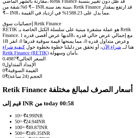
العقود الآجلة USDC
مقارنة بالشهر الماضي، Retik Finance قد ظل دون تغيير بنسبة
سنة بعد سنة، Retik Finance قد ارتفع بمقدار
0%.شقة من ₹-- INR.
العقود الآجلة باستخدام USDC كضمان
₹-- INR، مما يدل على 1588.23% في ازدياد في القيمة.
إحصائيات سوق Retik Finance
RETIK هو عملة مشفرة مبنية على سلسلة الكتل الخاصة بـ Retik
Finance. لديها عرض أقصى قدره 1B، مع إجمالي عرض حالي قدره
1B وعرض متداول قدره 0، مما يمنحها قيمة سوقية قدرها 0. انقر
هنا لــ
شراء الآن
، أو تحقق من دليلنا خطوة بخطوة حول
كيفية شراء
بأمان وسهولة.
Retik Finance (RETIK)
السعر الحالي
₹
0.4987
الإمداد المتداول
0
القيمة السوقية
₹
0
نسخ التداول
الحجم (24 ساعة)
₹
0
انضم إلى أفضل المتداولين
Retik Finance أسعار الصرف لمبالغ مختلفة
قيم إلى INR من today 00:58
10
=
₹
4.99
INR
50
=
₹
24.94
INR
100
=
₹
49.87
INR
500
=
₹
249.35
INR