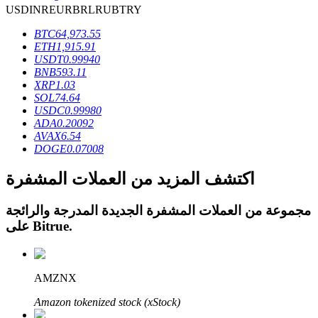
USD
INR
EUR
BRL
RUB
TRY
BTC
64,973.55
ETH
1,915.91
USDT
0.99940
BNB
593.11
عمليات احتجاز BTR
XRP
1.03
SOL
74.64
استثمارات حصرية لحاملي BTR
USDC
0.99980
ADA
0.20092
AVAX
6.54
DOGE
0.07008
اكتشف المزيد من العملات المشفرة
مجموعة من العملات المشفرة الجديدة المدرجة والرائجة
.
Bitrue
على
القروض
خدمة الاقتراض المدعومة بالعملات المشفرة
AMZNX
Amazon tokenized stock (xStock)