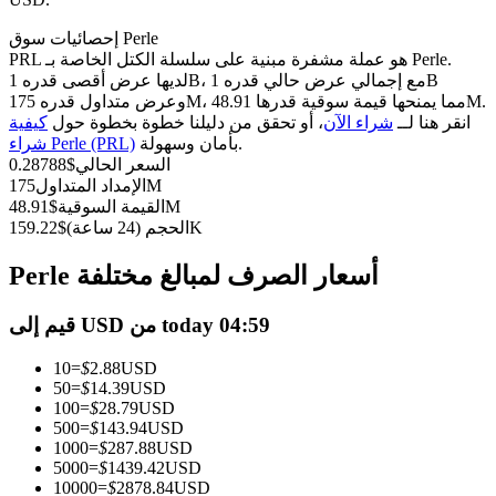
العقود الآجلة USDC
إحصائيات سوق Perle
العقود الآجلة باستخدام USDC كضمان
PRL هو عملة مشفرة مبنية على سلسلة الكتل الخاصة بـ Perle.
لديها عرض أقصى قدره 1B، مع إجمالي عرض حالي قدره 1B
وعرض متداول قدره 175M، مما يمنحها قيمة سوقية قدرها 48.91M.
انقر هنا لــ
شراء الآن
، أو تحقق من دليلنا خطوة بخطوة حول
كيفية
بأمان وسهولة.
شراء Perle (PRL)
السعر الحالي
$
0.28788
175M
الإمداد المتداول
48.91M
القيمة السوقية
$
159.22K
الحجم (24 ساعة)
$
نسخ التداول
Perle أسعار الصرف لمبالغ مختلفة
انضم إلى أفضل المتداولين
قيم إلى USD من today 04:59
10
=
$
2.88
USD
50
=
$
14.39
USD
100
=
$
28.79
USD
500
=
$
143.94
USD
1000
=
$
287.88
USD
5000
=
$
1439.42
USD
10000
=
$
2878.84
USD