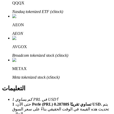
Bitrue
AI
QQQX
Nasdaq tokenized ETF (xStock)
AEON
AEON
شركاء بيترو
AVGOX
Broadcom tokenized stock (xStock)
METAX
Meta tokenized stock (xStock)
التعليمات
شركاء Bitrue
كم يساوي 1 PRL في USD؟
يتم
1 Perle (PRL) تساوي تقريبًا $0.28788 USD.
حتى الآن،
تصل العمولات إلى 65٪!
تحديث هذه القيمة في الوقت الحقيقي بناءً على سعر السوق
الحالي.