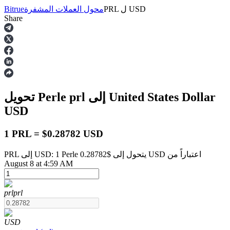
USD
ل
PRL
محول العملات المشفرة
Bitrue
Share
العقود الآجلة
إلى United States Dollar
prl
تحويل Perle
USD
1 PRL = $0.28782 USD
PRL إلى USD: 1 Perle يتحول إلى $0.28782 USD اعتباراً من
العقود الآجلة USDT
August 8 at 4:59 AM
العقود الآجلة باستخدام USDT كضمان
prl
prl
USD