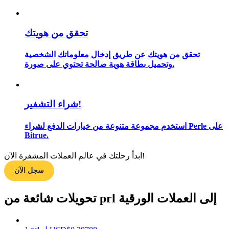
تحقق من هويتك
مرشد
تحقق من هويتك عن طريق إدخال معلوماتك الشخصية
دليل المبتدئين للعقود الآجلة
وتحميل بطاقة هوية صالحة تحتوي على صورة.
شراء التشفير!
استخدم مجموعة متنوعة من خيارات الدفع لشراء Perle على
Bitrue.
ابدأ رحلتك في عالم العملات المشفرة الآن!
استراتيجيات التداول
سجل الآن
تعلم كيفية البقاء مربحة
تحويلات شائعة من prl إلى العملات الورقية