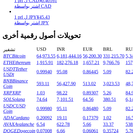
0.40161
$
CAD
ل
prl
1
اشتر بواسطة CAD
45.43
¥
JPY
ل
prl
1
اشتر بواسطة JPY
التوقيع المساحي
تحويلات أصول رقمية أخرى
عوائد عالية والوصول الفوري
USD
INR
EUR
BRL
RU
تشفير
BTC
Bitcoin
64,973.55
6,181,444.16
56,200.30
331,215.70
5,3
ETH
Ethereum
1,915.91
182,276.18
1,657.21
9,766.76
157
USDT
Tether
0.99940
95.08
0.86445
5.09
82.
USDt
BNB
Binance
593.11
56,427.90
513.02
3,023.53
48,
Coin
XRP
XRP
1.03
98.22
0.89307
5.26
84.
Launchpool
SOL
Solana
74.64
7,101.51
64.56
380.51
6,1
الرهان المرن لكسب العملات الرقمية الشهيرة
USDC
USD
0.99980
95.11
0.86480
5.09
82.
Coin
ADA
Cardano
0.20092
19.11
0.17379
1.02
16.
AVAX
Avalanche
6.54
622.78
5.66
33.37
538
DOGE
Dogecoin
0.07008
6.66
0.06061
0.35724
5.7