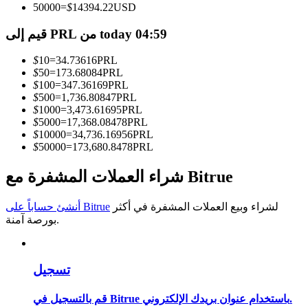
50000
=
$
14394.22
USD
كن متداول نسخ
قيم إلى PRL من today 04:59
استمتع بتقاسم الأرباح وعمولات نسخ التداول
$
10
=
34.73616
PRL
$
50
=
173.68084
PRL
$
100
=
347.36169
PRL
$
500
=
1,736.80847
PRL
$
1000
=
3,473.61695
PRL
$
5000
=
17,368.08478
PRL
$
10000
=
34,736.16956
PRL
$
50000
=
173,680.8478
PRL
شراء العملات المشفرة مع Bitrue
معلومة
لشراء وبيع العملات المشفرة في أكثر
أنشئ حساباً على Bitrue
تحليل البيانات الضخمة بما في ذلك المعلومات التجارية، وما
بورصة آمنة.
إلى ذلك.
تسجيل
قم بالتسجيل في Bitrue باستخدام عنوان بريدك الإلكتروني.