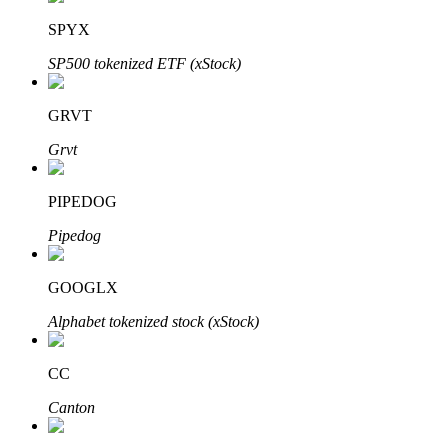
SPYX
SP500 tokenized ETF (xStock)
GRVT
الاستثمار التلقائي
Grvt
احصل على أرباح طويلة الأجل وفوائد مرنة
PIPEDOG
Pipedog
GOOGLX
Alphabet tokenized stock (xStock)
CC
تعلم الستاكينغ
Canton
تعرف على كيفية كسب الدخل السلبي