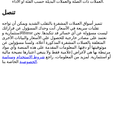
العملات ذات الصلة والعملات البديلة حسب الفئة أو الأداء.
BTC Welcome Rewards
تنصل
Deposit & Trade BTC to Share 25000 USDT prize pool!
تتميز أسواق العملات المشفرة بالتقلب الشديد ويمكن أن تواجه
تقلبات سريعة في الأسعار. أنت وحدك المسؤول عن قراراتك
الاستثمارية وBitrue ليست مسؤولة عن أي خسائر قد تتكبدها. نحن
نعتمد على مصادر خارجية للحصول على الأسعار والبيانات الأخرى
Deposit CASHCAT & Win
المتعلقة بالعملات المشفرة المذكورة أعلاه، ولسنا مسؤولين عن
Share 500000 CASHCAT prize pool
موثوقيتها أو دقتها. المعلومات المقدمة على هذه المنصة وأي مواد
مرتبطة بها هي لأغراض إعلامية فقط ولا ينبغي اعتبارها نصيحة مالية
أو استثمارية. لمزيد من المعلومات، راجع
شروط الاستخدام
وسياسة
الخاصة بنا.
الخصوصية
Exclusive for BitMart Users
Register & Trade to Win 500,000 USDT
Precious Metals Trading Carnival
Trade Gold & Silver · 33,333 USDT Bonus