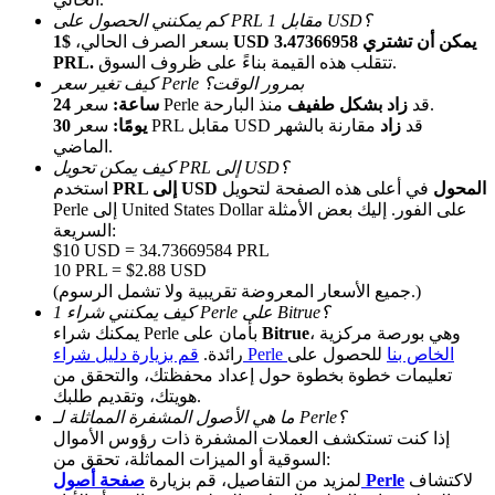
كم يمكنني الحصول على PRL مقابل 1 USD؟
بسعر الصرف الحالي،
$1 USD يمكن أن تشتري 3.47366958
تتقلب هذه القيمة بناءً على ظروف السوق.
PRL.
كيف تغير سعر Perle بمرور الوقت؟
منذ البارحة.
سعر Perle قد
زاد بشكل طفيف
24 ساعة:
سعر PRL مقابل USD قد
زاد
مقارنة بالشهر
30 يومًا:
الماضي.
كيف يمكن تحويل PRL إلى USD؟
PRL إلى USD المحول
في أعلى هذه الصفحة لتحويل
استخدم
الإحالة
Perle إلى United States Dollar على الفور. إليك بعض الأمثلة
قم بدعوة صديق لتحصل على مكافآت نقدية
السريعة:
$10 USD = 34.73669584 PRL
BTC Welcome Rewards
10 PRL = $2.88 USD
(جميع الأسعار المعروضة تقريبية ولا تشمل الرسوم.)
كيف يمكنني شراء 1 Perle على Bitrue؟
، وهي بورصة مركزية
Bitrue
يمكنك شراء Perle بأمان على
قم بزيارة دليل شراء Perle الخاص بنا
للحصول على
رائدة.
تعليمات خطوة بخطوة حول إعداد محفظتك، والتحقق من
هويتك، وتقديم طلبك.
ما هي الأصول المشفرة المماثلة لـ Perle؟
إذا كنت تستكشف العملات المشفرة ذات رؤوس الأموال
السوقية أو الميزات المماثلة، تحقق من:
لاكتشاف
صفحة أصول Perle
لمزيد من التفاصيل، قم بزيارة