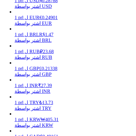
0.28788
$
USD
ل
prl
1
اشتر بواسطة USD
0.24901
€
EUR
ل
prl
1
اشتر بواسطة EUR
يكسب
1.47
R$
BRL
ل
prl
1
اشتر بواسطة BRL
23.68
₽
RUB
ل
prl
1
اشتر بواسطة RUB
0.21338
£
GBP
ل
prl
1
اشتر بواسطة GBP
27.39
₹
INR
ل
prl
1
خنزير الطاقة
اشتر بواسطة INR
احصل على مكافآت تنافسية يوميًا
13.73
₺
TRY
ل
prl
1
اشتر بواسطة TRY
405.31
₩
KRW
ل
prl
1
اشتر بواسطة KRW