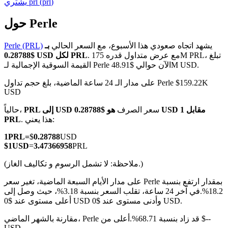
)
prl
(
prl
يشتري
حول Perle
يشهد اتجاه صعودي هذا الأسبوع، مع السعر الحالي
بـ
Perle (PRL)
العقود الآجلة لـ COIN-M
. مع عرض متداول قدره 175M PRL، تبلغ
$0.28788 USD لكل PRL
القيمة السوقية الإجمالية لـ Perle الآن حوالي $48.91M USD.
العقود الآجلة للعملات المشفرة
على مدار الـ 24 ساعة الماضية، بلغ حجم تداول Perle $159.22K
USD
TradFi
سعر الصرف
هو $0.28788 USD مقابل 1
PRL إلى USD
حالياً،
. هذا يعني:
PRL
مشتقات الأسهم والعملات الأجنبية والمعادن الثمينة والسلع
1
PRL
=
$
0.28788
USD
$
1
USD
=
3.47366958
PRL
(ملاحظة: لا تشمل الرسوم و تكاليف الغاز.)
على مدار الأيام السبعة الماضية، تغير سعر Perle بمقدار ارتفع بنسبة
18.2%.
في آخر 24 ساعة، تقلب السعر بنسبة 3.18%، حيث وصل إلى
أعلى مستوى عند $0 USD وأدنى مستوى عند $0 USD.
مقارنة بالشهر الماضي، Perle قد زاد بنسبة 68.71%.أعلى من $--
USD.