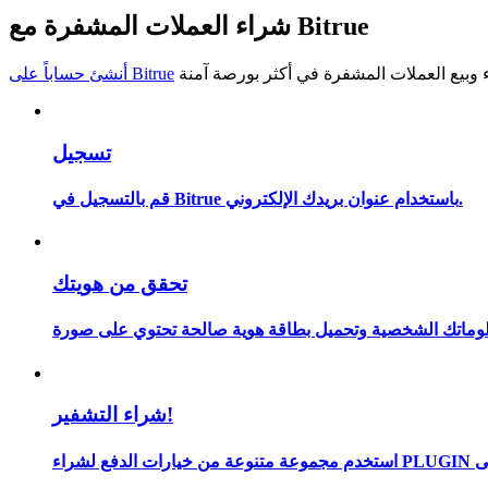
شراء العملات المشفرة مع Bitrue
كن متداول نسخ
استمتع بتقاسم الأرباح وعمولات نسخ التداول
أنشئ حساباً على Bitrue
تسجيل
قم بالتسجيل في Bitrue باستخدام عنوان بريدك الإلكتروني.
تحقق من هويتك
معلومة
شراء التشفير!