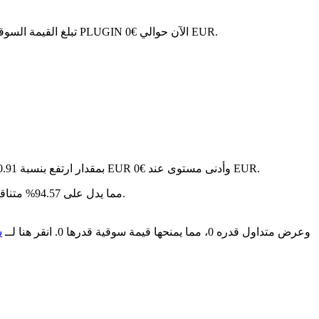
. مع عرض متداول قدره 0 PLI، تبلغ القيمة السوقية الإجمالية لـ PLUGIN الآن حوالي €0 EUR.
في آخر 24 ساعة، تقلب السعر بنسبة 0.95%، حيث وصل إلى أعلى مستوى عند €0 EUR وأدنى مستوى عند €0 EUR.
على مدار الأيام السبعة الماضية، تغير سعر PLUGIN بمقدار ارتفع بنسبة 10.91%.
سنة بعد سنة، PLUGIN قد تراجع بمقدار €-- EUR، مما يدل على 94.57% متناقص في القيمة.
PLI هو عملة مشفرة مبنية على سلسلة الكتل الخاصة بـ PLUGIN. لديها عرض أقصى قدره 500M، مع إجمالي عرض حالي قدره 500M وعرض متداول قدره 0، مما يمنحها قيمة سوقية قدرها 0. انقر هنا لــ
ش