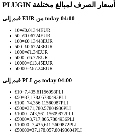
العقود الآجلة USDC
PLUGIN أسعار الصرف لمبالغ مختلفة
العقود الآجلة باستخدام USDC كضمان
قيم إلى EUR من today 04:00
10
=
€
0.01344
EUR
50
=
€
0.06724
EUR
100
=
€
0.13448
EUR
500
=
€
0.67243
EUR
1000
=
€
1.34
EUR
5000
=
€
6.72
EUR
10000
=
€
13.45
EUR
50000
=
€
67.24
EUR
نسخ التداول
قيم إلى PLI من today 04:00
انضم إلى أفضل المتداولين
€
10
=
7,435.61156098
PLI
€
50
=
37,178.05780493
PLI
€
100
=
74,356.11560987
PLI
€
500
=
371,780.57804936
PLI
€
1000
=
743,561.15609872
PLI
€
5000
=
3,717,805.7804936
PLI
€
10000
=
7,435,611.5609872
PLI
€
50000
=
37,178,057.80493604
PLI