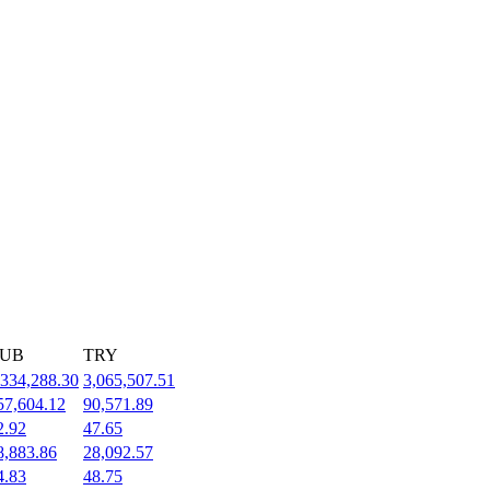
UB
TRY
,334,288.30
3,065,507.51
57,604.12
90,571.89
2.92
47.65
8,883.86
28,092.57
4.83
48.75