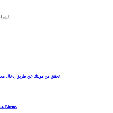
لشراء وبيع العملات المشفرة في أكثر بورصة آمنة.
تحقق من هويتك عن طريق إدخال معلوماتك الشخصية وتحميل بطاقة هوية صالحة تحتوي على صورة.
تحليل البيانات الضخمة بما في ذلك المعلومات التجارية، وما إلى ذلك.
استخدم مجموعة متنوعة من خيارات الدفع لشراء PLUGIN على Bitrue.