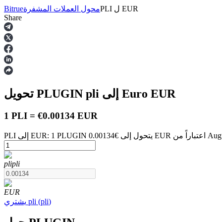
EUR
ل
PLI
محول العملات المشفرة
Bitrue
Share
العقود الآجلة
EUR
إلى Euro
pli
تحويل PLUGIN
1 PLI = €0.00134 EUR
August 7 at 4:00 A
العقود الآجلة USDT
pli
pli
العقود الآجلة باستخدام USDT كضمان
EUR
)
pli
(
pli
يشتري