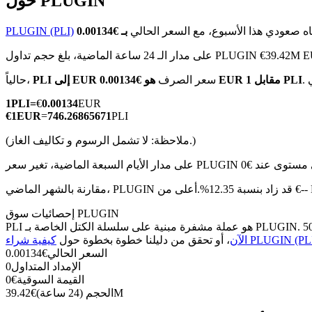
حول PLUGIN
اه صعودي هذا الأسبوع، مع السعر الحالي
PLUGIN (PLI)
 الـ 24 ساعة الماضية، بلغ حجم تداول PLUGIN €39.42M EUR
العقود الآجلة لـ COIN-M
هو €0.00134 EUR مقابل 1 PLI
سعر الصرف
PLI إلى EUR
حالياً،
العقود الآجلة للعملات المشفرة
1
PLI
=
€
0.00134
EUR
€
1
EUR
=
746.26865671
PLI
(ملاحظة: لا تشمل الرسوم و تكاليف الغاز.)
TradFi
مشتقات الأسهم والعملات الأجنبية والمعادن الثمينة والسلع
نسبة 12.35%.أعلى من €-- EUR.
إحصائيات سوق PLUGIN
ية شراء PLUGIN (PLI)
الآن
، أو تحقق من دليلنا خطوة بخطوة حول
السعر الحالي
€
0.00134
الإمداد المتداول
0
القيمة السوقية
€
0
39.42M
الحجم (24 ساعة)
€