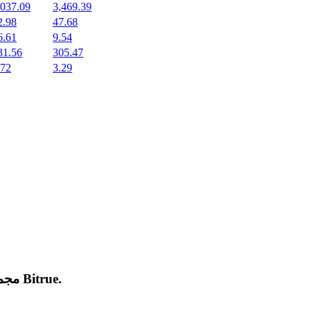
,037.09
3,469.39
2.98
47.68
6.61
9.54
31.56
305.47
.72
3.29
.
Bitrue
مجموعة من العملات المشفرة الجديدة المدرجة والرائجة على