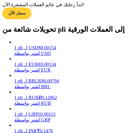
ابدأ رحلتك في عالم العملات المشفرة الآن!
سجل الآن
مرشد
تحويلات شائعة من pli إلى العملات الورقية
دليل المبتدئين للعقود الآجلة
0.00154
$
USD
ل
pli
1
اشتر بواسطة USD
0.00134
€
EUR
ل
pli
1
اشتر بواسطة EUR
0.00794
R$
BRL
ل
pli
1
اشتر بواسطة BRL
استراتيجيات التداول
0.12862
₽
RUB
ل
pli
1
تعلم كيفية البقاء مربحة
اشتر بواسطة RUB
0.00115
£
GBP
ل
pli
1
اشتر بواسطة GBP
0.1476
₹
INR
ل
pli
1