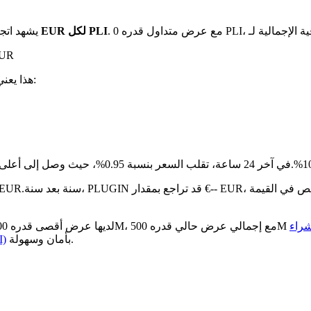
بـ €0.00134 EUR لكل PLI
يشهد اتج
على مدار
. هذا يعني:
مقارنة بالشهر الماضي، PLUGIN قد زاد ب
راء
بأمان وسهولة.
كيف