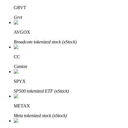
GRVT
Grvt
عمليات احتجاز BTR
AVGOX
استثمارات حصرية لحاملي BTR
Broadcom tokenized stock (xStock)
CC
Canton
SPYX
SP500 tokenized ETF (xStock)
القروض
خدمة الاقتراض المدعومة بالعملات المشفرة
METAX
Meta tokenized stock (xStock)