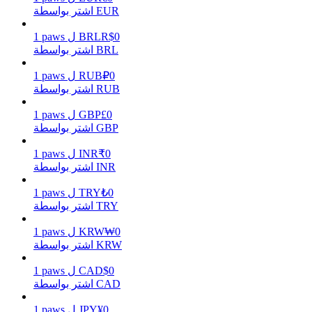
اشتر بواسطة EUR
0
R$
BRL
ل
paws
1
اشتر بواسطة BRL
يكسب
0
₽
RUB
ل
paws
1
اشتر بواسطة RUB
0
£
GBP
ل
paws
1
اشتر بواسطة GBP
0
₹
INR
ل
paws
1
اشتر بواسطة INR
0
₺
TRY
ل
paws
1
خنزير الطاقة
اشتر بواسطة TRY
احصل على مكافآت تنافسية يوميًا
0
₩
KRW
ل
paws
1
اشتر بواسطة KRW
0
$
CAD
ل
paws
1
اشتر بواسطة CAD
0
¥
JPY
ل
paws
1