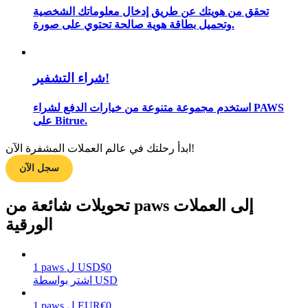
تحقق من هويتك عن طريق إدخال معلوماتك الشخصية
وتحميل بطاقة هوية صالحة تحتوي على صورة.
مرشد
شراء التشفير!
دليل المبتدئين للعقود الآجلة
استخدم مجموعة متنوعة من خيارات الدفع لشراء PAWS
على Bitrue.
ابدأ رحلتك في عالم العملات المشفرة الآن!
سجل الآن
تحويلات شائعة من paws إلى العملات
الورقية
استراتيجيات التداول
تعلم كيفية البقاء مربحة
0
$
USD
ل
paws
1
اشتر بواسطة USD
0
€
EUR
ل
paws
1