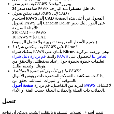
كيف تغير سعر PAWS بمرور الوقت؟
منذ البارحة.
سعر PAWS قد
ظل مستقراً
24 ساعة:
كيف يمكن تحويل PAWS إلى CAD؟
PAWS إلى CAD المحول
في أعلى هذه الصفحة
استخدم
لتحويل PAWS إلى Canadian Dollar على الفور. إليك بعض
الأمثلة السريعة:
$10 CAD = 0 PAWS
10 PAWS = $0 CAD
(جميع الأسعار المعروضة تقريبية ولا تشمل الرسوم.)
الإحالة
كيف يمكنني شراء 1 PAWS على Bitrue؟
، وهي بورصة مركزية
Bitrue
يمكنك شراء PAWS بأمان على
قم بدعوة صديق لتحصل على مكافآت نقدية
قم بزيارة دليل شراء PAWS الخاص بنا
للحصول على
رائدة.
تعليمات خطوة بخطوة حول إعداد محفظتك، والتحقق من
Deposit CASHCAT & Win
هويتك، وتقديم طلبك.
ما هي الأصول المشفرة المماثلة لـ PAWS؟
إذا كنت تستكشف العملات المشفرة ذات رؤوس الأموال
السوقية أو الميزات المماثلة، تحقق من:
لاكتشاف
صفحة أصول PAWS
لمزيد من التفاصيل، قم بزيارة
العملات ذات الصلة والعملات البديلة حسب الفئة أو الأداء.
تنصل
تتميز أسواق العملات المشفرة بالتقلب الشديد ويمكن أن تواجه