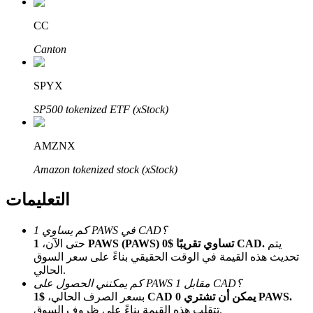
Bitrue
AI
CC
Canton
SPYX
SP500 tokenized ETF (xStock)
شركاء بيترو
AMZNX
Amazon tokenized stock (xStock)
التعليمات
كم يساوي 1 PAWS في CAD؟
يتم
1 PAWS (PAWS) تساوي تقريبًا $0 CAD.
حتى الآن،
تحديث هذه القيمة في الوقت الحقيقي بناءً على سعر السوق
شركاء Bitrue
الحالي.
كم يمكنني الحصول على PAWS مقابل 1 CAD؟
تصل العمولات إلى 65٪!
$1 CAD يمكن أن تشتري 0 PAWS.
بسعر الصرف الحالي،
تتقلب هذه القيمة بناءً على ظروف السوق.