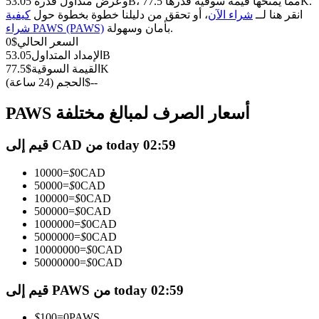
العقود الآجلة USDC
وعرض متداول قدره 53.05B، مما يمنحها قيمة سوقية قدرها 77.5K.
انقر هنا لــ
شراء الآن
، أو تحقق من دليلنا خطوة بخطوة حول
كيفية
العقود الآجلة باستخدام USDC كضمان
بأمان وسهولة.
شراء PAWS (PAWS)
السعر الحالي
$
0
53.05B
الإمداد المتداول
77.5K
القيمة السوقية
$
--
$
الحجم (24 ساعة)
PAWS أسعار الصرف لمبالغ مختلفة
قيم إلى CAD من today 02:59
نسخ التداول
10000
=
$
0
CAD
50000
=
$
0
CAD
انضم إلى أفضل المتداولين
100000
=
$
0
CAD
500000
=
$
0
CAD
1000000
=
$
0
CAD
5000000
=
$
0
CAD
10000000
=
$
0
CAD
50000000
=
$
0
CAD
قيم إلى PAWS من today 02:59
$
100
=
0
PAWS