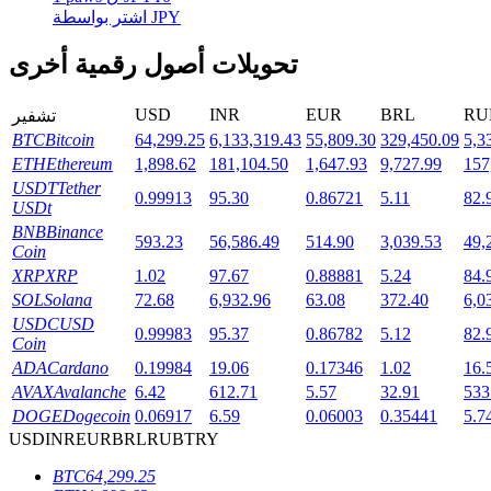
اشتر بواسطة JPY
تحويلات أصول رقمية أخرى
التوقيع المساحي
USD
INR
EUR
BRL
RU
تشفير
عوائد عالية والوصول الفوري
BTC
Bitcoin
64,299.25
6,133,319.43
55,809.30
329,450.09
5,3
ETH
Ethereum
1,898.62
181,104.50
1,647.93
9,727.99
157
USDT
Tether
0.99913
95.30
0.86721
5.11
82.
USDt
BNB
Binance
593.23
56,586.49
514.90
3,039.53
49,
Coin
XRP
XRP
1.02
97.67
0.88881
5.24
84.
SOL
Solana
72.68
6,932.96
63.08
372.40
6,0
USDC
USD
0.99983
95.37
0.86782
5.12
82.
Coin
Launchpool
ADA
Cardano
0.19984
19.06
0.17346
1.02
16.
الرهان المرن لكسب العملات الرقمية الشهيرة
AVAX
Avalanche
6.42
612.71
5.57
32.91
533
DOGE
Dogecoin
0.06917
6.59
0.06003
0.35441
5.7
USD
INR
EUR
BRL
RUB
TRY
BTC
64,299.25