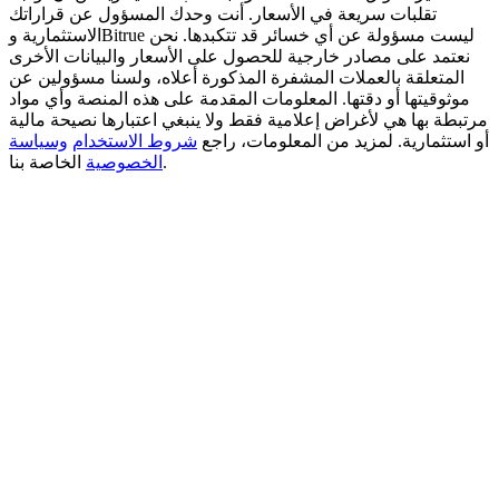
تقلبات سريعة في الأسعار. أنت وحدك المسؤول عن قراراتك
الاستثمارية وBitrue ليست مسؤولة عن أي خسائر قد تتكبدها. نحن
Deposit CASHCAT & Win
نعتمد على مصادر خارجية للحصول على الأسعار والبيانات الأخرى
Share 500000 CASHCAT prize pool
المتعلقة بالعملات المشفرة المذكورة أعلاه، ولسنا مسؤولين عن
موثوقيتها أو دقتها. المعلومات المقدمة على هذه المنصة وأي مواد
مرتبطة بها هي لأغراض إعلامية فقط ولا ينبغي اعتبارها نصيحة مالية
أو استثمارية. لمزيد من المعلومات، راجع
شروط الاستخدام
وسياسة
الخاصة بنا.
الخصوصية
Exclusive for BitMart Users
Register & Trade to Win 500,000 USDT
Precious Metals Trading Carnival
Trade Gold & Silver · 33,333 USDT Bonus
USDT New User Exclusive 10% APR
USDT Flexible Staking | Daily Rewards