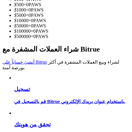
$
500
=
0
PAWS
كن متداول نسخ
$
1000
=
0
PAWS
$
5000
=
0
PAWS
استمتع بتقاسم الأرباح وعمولات نسخ التداول
$
10000
=
0
PAWS
$
50000
=
0
PAWS
$
100000
=
0
PAWS
$
500000
=
0
PAWS
شراء العملات المشفرة مع Bitrue
لشراء وبيع العملات المشفرة في أكثر
أنشئ حساباً على Bitrue
بورصة آمنة.
معلومة
تسجيل
تحليل البيانات الضخمة بما في ذلك المعلومات التجارية، وما
إلى ذلك.
قم بالتسجيل في Bitrue باستخدام عنوان بريدك الإلكتروني.
تحقق من هويتك