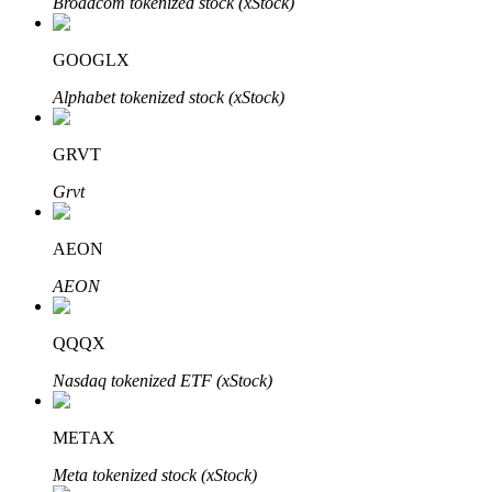
Broadcom tokenized stock (xStock)
GOOGLX
Alphabet tokenized stock (xStock)
GRVT
الاستثمار التلقائي
Grvt
احصل على أرباح طويلة الأجل وفوائد مرنة
AEON
AEON
QQQX
Nasdaq tokenized ETF (xStock)
تعلم الستاكينغ
METAX
تعرف على كيفية كسب الدخل السلبي
Meta tokenized stock (xStock)