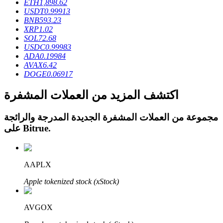
ETH
1,898.62
USDT
0.99913
BNB
593.23
XRP
1.02
SOL
72.68
USDC
0.99983
عمليات احتجاز BTR
ADA
0.19984
AVAX
6.42
استثمارات حصرية لحاملي BTR
DOGE
0.06917
اكتشف المزيد من العملات المشفرة
مجموعة من العملات المشفرة الجديدة المدرجة والرائجة
.
Bitrue
على
AAPLX
القروض
Apple tokenized stock (xStock)
خدمة الاقتراض المدعومة بالعملات المشفرة
AVGOX