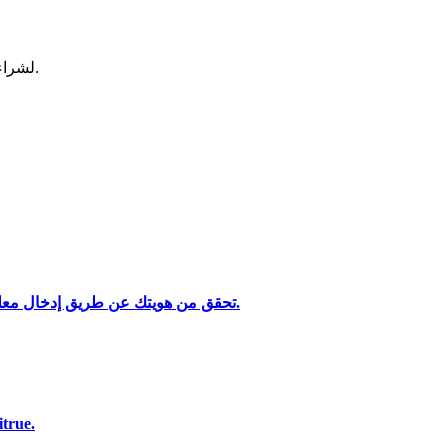
لشراء وبيع العملات المشفرة في أكثر بورصة آمنة.
تحقق من هويتك عن طريق إدخال معلوماتك الشخصية وتحميل بطاقة هوية صالحة تحتوي على صورة.
تحليل البيانات الضخمة بما في ذلك المعلومات التجارية، وما إلى ذلك.
استخدم مجموعة متنوعة من خيارات الدفع لشرا