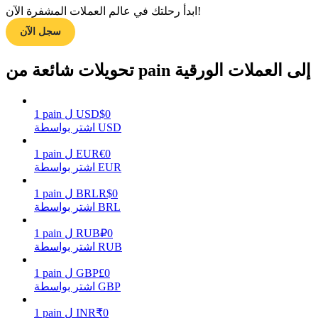
ابدأ رحلتك في عالم العملات المشفرة الآن!
سجل الآن
مرشد
تحويلات شائعة من pain إلى العملات الورقية
دليل المبتدئين للعقود الآجلة
0
$
USD
ل
pain
1
اشتر بواسطة USD
0
€
EUR
ل
pain
1
اشتر بواسطة EUR
0
R$
BRL
ل
pain
1
اشتر بواسطة BRL
استراتيجيات التداول
0
₽
RUB
ل
pain
1
تعلم كيفية البقاء مربحة
اشتر بواسطة RUB
0
£
GBP
ل
pain
1
اشتر بواسطة GBP
0
₹
INR
ل
pain
1