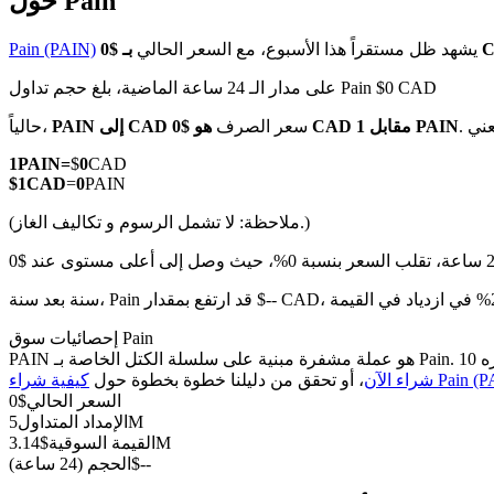
حول Pain
يشهد ظل مستقراً هذا الأسبوع، مع السعر الحالي
Pain (PAIN)
على مدار الـ 24 ساعة الماضية، بلغ حجم تداول Pain $0 CAD
العقود الآجلة لـ COIN-M
هو $0 CAD مقابل 1 PAIN
سعر الصرف
PAIN إلى CAD
حالياً،
العقود الآجلة للعملات المشفرة
1
PAIN
=
$
0
CAD
$
1
CAD
=
0
PAIN
(ملاحظة: لا تشمل الرسوم و تكاليف الغاز.)
TradFi
مشتقات الأسهم والعملات الأجنبية والمعادن الثمينة والسلع
إحصائيات سوق Pain
اء Pain (PAIN)
شراء الآن
، أو تحقق من دليلنا خطوة بخطوة حول
السعر الحالي
$
0
5M
الإمداد المتداول
3.14M
القيمة السوقية
$
--
$
الحجم (24 ساعة)