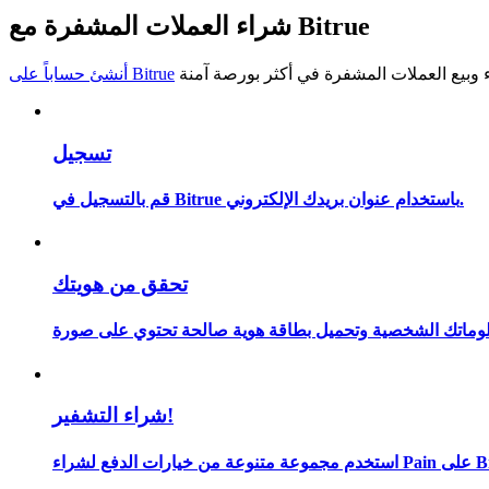
شراء العملات المشفرة مع Bitrue
كن متداول نسخ
استمتع بتقاسم الأرباح وعمولات نسخ التداول
أنشئ حساباً على Bitrue
تسجيل
قم بالتسجيل في Bitrue باستخدام عنوان بريدك الإلكتروني.
تحقق من هويتك
معلومة
شراء التشفير!
ء Pain على Bitrue.