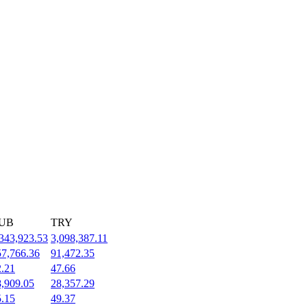
UB
TRY
343,923.53
3,098,387.11
57,766.36
91,472.35
2.21
47.66
8,909.05
28,357.29
5.15
49.37