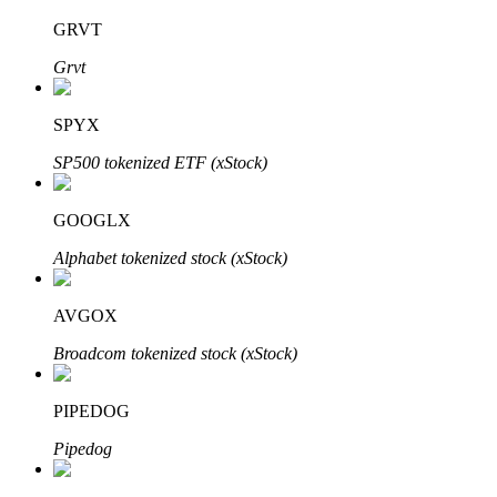
GRVT
Grvt
عمليات احتجاز BTR
SPYX
استثمارات حصرية لحاملي BTR
SP500 tokenized ETF (xStock)
GOOGLX
Alphabet tokenized stock (xStock)
AVGOX
Broadcom tokenized stock (xStock)
القروض
خدمة الاقتراض المدعومة بالعملات المشفرة
PIPEDOG
Pipedog