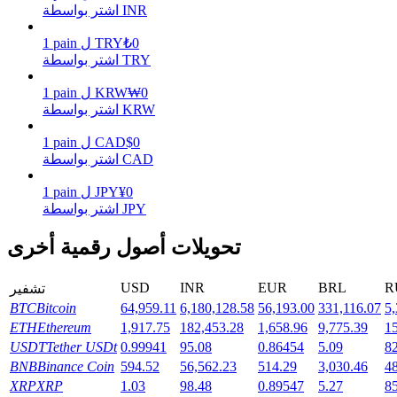
اشتر بواسطة INR
0
₺
TRY
ل
pain
1
يكسب
اشتر بواسطة TRY
0
₩
KRW
ل
pain
1
اشتر بواسطة KRW
0
$
CAD
ل
pain
1
اشتر بواسطة CAD
0
¥
JPY
ل
pain
1
اشتر بواسطة JPY
خنزير الطاقة
تحويلات أصول رقمية أخرى
احصل على مكافآت تنافسية يوميًا
USD
INR
EUR
BRL
R
تشفير
BTC
Bitcoin
64,959.11
6,180,128.58
56,193.00
331,116.07
5,
ETH
Ethereum
1,917.75
182,453.28
1,658.96
9,775.39
1
USDT
Tether USDt
0.99941
95.08
0.86454
5.09
8
BNB
Binance Coin
594.52
56,562.23
514.29
3,030.46
4
XRP
XRP
1.03
98.48
0.89547
5.27
8