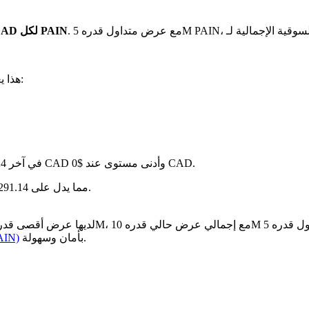
بـ $0 CAD لكل PAIN
. هذا يعني:
في آخر 24 ساعة، تقلب السعر بنسبة 0%، حيث وصل إلى أعلى مستوى عند $0 CAD وأدنى مستوى عند $0 CAD.
سنة بعد سنة، Pain قد ارتفع بمقدار $-- CAD، مما يدل على 291.14% في ازدياد في القيمة.
بأمان وسهولة.
كيفية شر