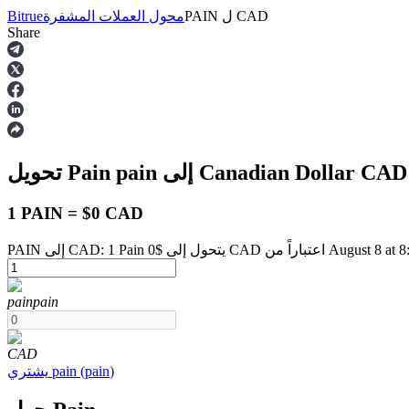
CAD
ل
PAIN
محول العملات المشفرة
Bitrue
Share
العقود الآجلة
CAD
إلى Canadian Dollar
pain
تحويل Pain
1 PAIN = $0 CAD
حول إلى $0 CAD اعتباراً من August 8 at 8:57 AM
العقود الآجلة USDT
pain
pain
العقود الآجلة باستخدام USDT كضمان
CAD
)
pain
(
pain
يشتري