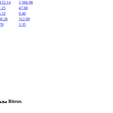
152.14
3,566.98
2.25
47.68
6.32
9.46
38.28
312.09
78
3.35
.
Bitrue
مجموعة من العملات المشفرة الجديدة المدرجة والرائجة على