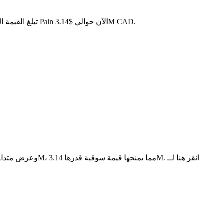
. مع عرض متداول قدره 5M PAIN، تبلغ القيمة السوقية الإجمالية لـ Pain الآن حوالي $3.14M CAD.
PAIN هو عملة مشفرة مبنية على سلسلة الكتل الخاصة بـ Pain. لديها عرض أقصى قدره 10M، مع إجمالي عرض حالي قدره 10M وعرض متداول قدره 5M، مما يمنحها قيمة سوقية قدرها 3.14M. انقر هنا لــ