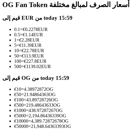
العقود الآجلة USDC
OG Fan Token أسعار الصرف لمبالغ مختلفة
العقود الآجلة باستخدام USDC كضمان
قيم إلى EUR من today 15:59
0.1
=
€
0.2278
EUR
0.5
=
€
1.14
EUR
1
=
€
2.28
EUR
5
=
€
11.39
EUR
10
=
€
22.78
EUR
50
=
€
113.9
EUR
100
=
€
227.8
EUR
500
=
€
1139.02
EUR
نسخ التداول
قيم إلى OG من today 15:59
انضم إلى أفضل المتداولين
€
10
=
4.38972872
OG
€
50
=
21.94864363
OG
€
100
=
43.89728726
OG
€
500
=
219.48643633
OG
€
1000
=
438.97287267
OG
€
5000
=
2,194.86436339
OG
€
10000
=
4,389.72872678
OG
€
50000
=
21,948.64363393
OG