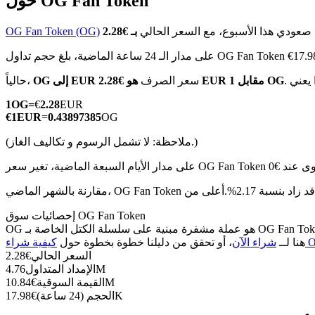
حول OG Fan Token
 صعودي هذا الأسبوع، مع السعر الحالي
OG Fan Token (OG)
ة الماضية، بلغ حجم تداول OG Fan Token €17.98K EUR
العقود الآجلة لـ COIN-M
هو €2.28 EUR مقابل 1 OG
سعر الصرف
OG إلى EUR
حالياً،
العقود الآجلة للعملات المشفرة
1
OG
=
€
2.28
EUR
€
1
EUR
=
0.43897385
OG
(ملاحظة: لا تشمل الرسوم و تكاليف الغاز.)
TradFi
مشتقات الأسهم والعملات الأجنبية والمعادن الثمينة والسلع
إحصائيات سوق OG Fan Token
OG هو عملة مشفرة مبنية على سلسلة الكتل الخاصة بـ OG Fan Token. لديها عرض أقصى قدره 5M، مع إجمالي عرض حالي قدره 5M وعرض متداول قدره 4.76M، مما يمنحها قيمة سوقية قدرها 10.84M. انقر
O)
هنا لــ
شراء الآن
، أو تحقق من دليلنا خطوة بخطوة حول
السعر الحالي
€
2.28
4.76M
الإمداد المتداول
10.84M
القيمة السوقية
€
17.98K
الحجم (24 ساعة)
€