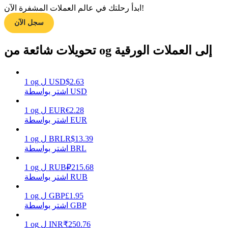
ابدأ رحلتك في عالم العملات المشفرة الآن!
سجل الآن
مرشد
تحويلات شائعة من og إلى العملات الورقية
دليل المبتدئين للعقود الآجلة
2.63
$
USD
ل
og
1
اشتر بواسطة USD
2.28
€
EUR
ل
og
1
اشتر بواسطة EUR
13.39
R$
BRL
ل
og
1
اشتر بواسطة BRL
استراتيجيات التداول
215.68
₽
RUB
ل
og
1
تعلم كيفية البقاء مربحة
اشتر بواسطة RUB
1.95
£
GBP
ل
og
1
اشتر بواسطة GBP
250.76
₹
INR
ل
og
1