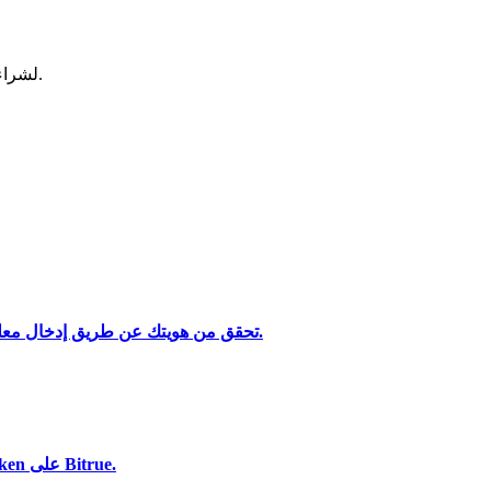
لشراء وبيع العملات المشفرة في أكثر بورصة آمنة.
تحقق من هويتك عن طريق إدخال معلوماتك الشخصية وتحميل بطاقة هوية صالحة تحتوي على صورة.
تحليل البيانات الضخمة بما في ذلك المعلومات التجارية، وما إلى ذلك.
استخدم مجموعة متنوعة من خيارات الدفع لشراء OG Fan Token على Bitrue.