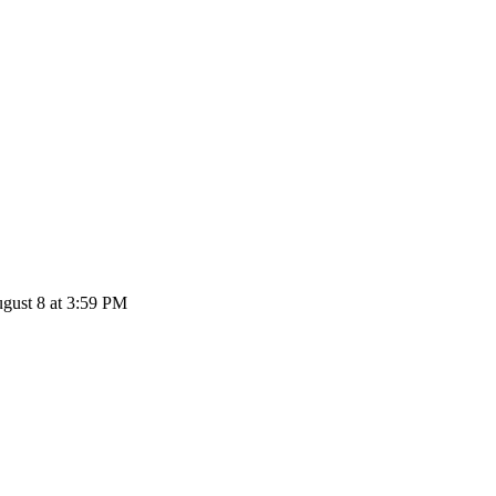
OG إلى EUR: 1 OG Fan Token يتحول إلى €2.28 EUR اعتباراً من 3:59 PM