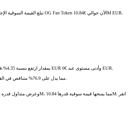
. مع عرض متداول قدره 4.76M OG، تبلغ القيمة السوقية الإجمالية لـ OG Fan Token الآن حوالي €10.84M EUR.
في آخر 24 ساعة، تقلب السعر بنسبة 1.46%، حيث وصل إلى أعلى مستوى عند €0 EUR وأدنى مستوى عند €0 EUR.
على مدار الأيام السبعة الماضية، تغير سعر OG Fan Token بمقدار ارتفع بنسبة 4.35%.
سنة بعد سنة، OG Fan Token قد تراجع بمقدار €-- EUR، مما يدل على 76.9% متناقص في القيمة.