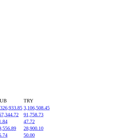
UB
TRY
,326,933.85
3,106,508.45
57,344.72
91,758.73
1.84
47.72
9,556.89
28,900.10
5.74
50.00