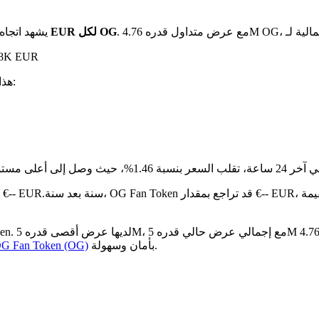
بـ €2.28 EUR لكل OG
يشهد اتجاه
على مدار الـ 24 ساع
. هذا يعني:
مقارنة بالشهر الماضي، OG Fan Token قد زاد بنسبة 2.17%.أعلى من €-- EUR.
بأمان وسهولة.
كيفية شراء G Fan Token (OG