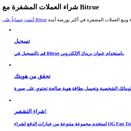
شراء العملات المشفرة مع Bitrue
كن متداول نسخ
استمتع بتقاسم الأرباح وعمولات نسخ التداول
أنشئ حساباً على Bitrue
تسجيل
قم بالتسجيل في Bitrue باستخدام عنوان بريدك الإلكتروني.
تحقق من هويتك
معلومة
شراء التشفير!