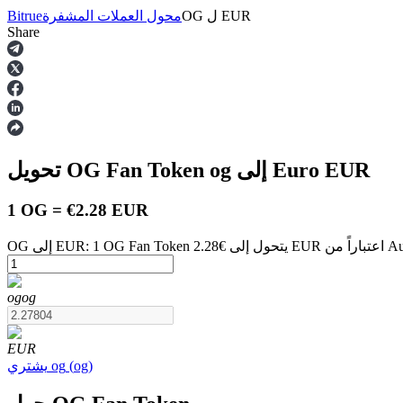
EUR
ل
OG
محول العملات المشفرة
Bitrue
Share
العقود الآجلة
EUR
إلى Euro
og
تحويل OG Fan Token
1 OG = €2.28 EUR
August 8 at 
العقود الآجلة USDT
og
og
العقود الآجلة باستخدام USDT كضمان
EUR
)
og
(
og
يشتري