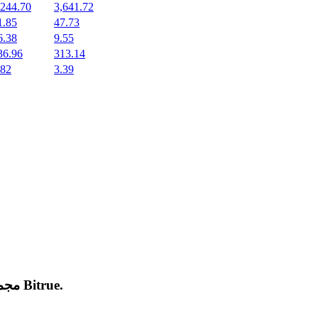
,244.70
3,641.72
1.85
47.73
6.38
9.55
36.96
313.14
.82
3.39
.
Bitrue
مجموعة من العملات المشفرة الجديدة المدرجة والرائجة على