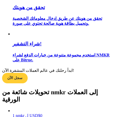
تحقق من هويتك
تحقق من هويتك عن طريق إدخال معلوماتك الشخصية
مرشد
وتحميل بطاقة هوية صالحة تحتوي على صورة.
دليل المبتدئين للعقود الآجلة
شراء التشفير!
استخدم مجموعة متنوعة من خيارات الدفع لشراء NMKR
على Bitrue.
ابدأ رحلتك في عالم العملات المشفرة الآن!
سجل الآن
استراتيجيات التداول
تحويلات شائعة من nmkr إلى العملات
تعلم كيفية البقاء مربحة
الورقية
0
$
USD
ل
nmkr
1