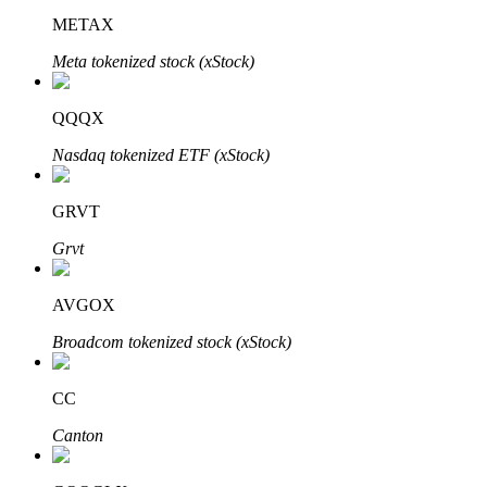
METAX
Meta tokenized stock (xStock)
QQQX
Nasdaq tokenized ETF (xStock)
الاستثمار التلقائي
احصل على أرباح طويلة الأجل وفوائد مرنة
GRVT
Grvt
AVGOX
Broadcom tokenized stock (xStock)
CC
تعلم الستاكينغ
Canton
تعرف على كيفية كسب الدخل السلبي