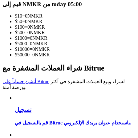
قيم إلى NMKR من today 05:00
كن متداول نسخ
$
10
=
0
NMKR
استمتع بتقاسم الأرباح وعمولات نسخ التداول
$
50
=
0
NMKR
$
100
=
0
NMKR
$
500
=
0
NMKR
$
1000
=
0
NMKR
$
5000
=
0
NMKR
$
10000
=
0
NMKR
$
50000
=
0
NMKR
شراء العملات المشفرة مع Bitrue
لشراء وبيع العملات المشفرة في أكثر
أنشئ حساباً على Bitrue
معلومة
بورصة آمنة.
تحليل البيانات الضخمة بما في ذلك المعلومات التجارية، وما
إلى ذلك.
تسجيل
قم بالتسجيل في Bitrue باستخدام عنوان بريدك الإلكتروني.