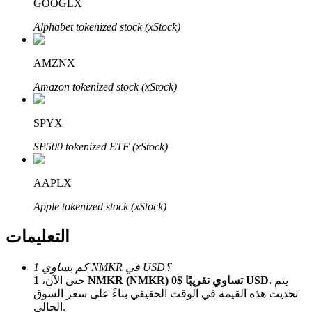
Bitrue
AI
GOOGLX
Alphabet tokenized stock (xStock)
AMZNX
Amazon tokenized stock (xStock)
شركاء بيترو
SPYX
SP500 tokenized ETF (xStock)
AAPLX
Apple tokenized stock (xStock)
التعليمات
شركاء Bitrue
كم يساوي 1 NMKR في USD؟
يتم
1 NMKR (NMKR) تساوي تقريبًا $0 USD.
حتى الآن،
تصل العمولات إلى 65٪!
تحديث هذه القيمة في الوقت الحقيقي بناءً على سعر السوق
الحالي.