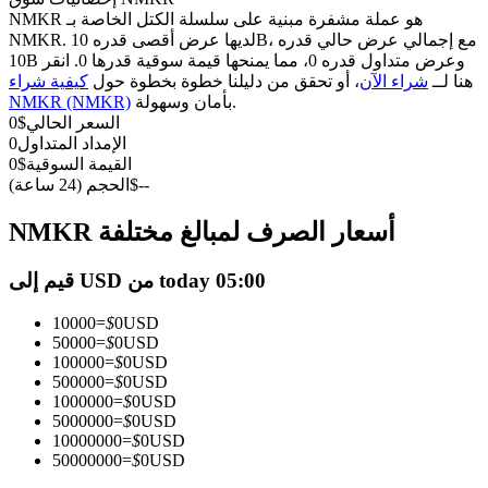
العقود الآجلة USDC
NMKR هو عملة مشفرة مبنية على سلسلة الكتل الخاصة بـ
العقود الآجلة باستخدام USDC كضمان
NMKR. لديها عرض أقصى قدره 10B، مع إجمالي عرض حالي قدره
10B وعرض متداول قدره 0، مما يمنحها قيمة سوقية قدرها 0. انقر
هنا لــ
شراء الآن
، أو تحقق من دليلنا خطوة بخطوة حول
كيفية شراء
بأمان وسهولة.
NMKR (NMKR)
السعر الحالي
$
0
الإمداد المتداول
0
القيمة السوقية
$
0
--
$
الحجم (24 ساعة)
NMKR أسعار الصرف لمبالغ مختلفة
نسخ التداول
قيم إلى USD من today 05:00
انضم إلى أفضل المتداولين
10000
=
$
0
USD
50000
=
$
0
USD
100000
=
$
0
USD
500000
=
$
0
USD
1000000
=
$
0
USD
5000000
=
$
0
USD
10000000
=
$
0
USD
50000000
=
$
0
USD