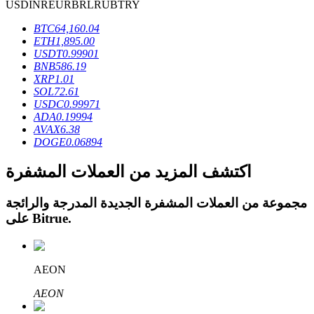
USD
INR
EUR
BRL
RUB
TRY
BTC
64,160.04
ETH
1,895.00
USDT
0.99901
BNB
586.19
عمليات احتجاز BTR
XRP
1.01
SOL
72.61
استثمارات حصرية لحاملي BTR
USDC
0.99971
ADA
0.19994
AVAX
6.38
DOGE
0.06894
اكتشف المزيد من العملات المشفرة
مجموعة من العملات المشفرة الجديدة المدرجة والرائجة
.
Bitrue
على
القروض
AEON
خدمة الاقتراض المدعومة بالعملات المشفرة
AEON