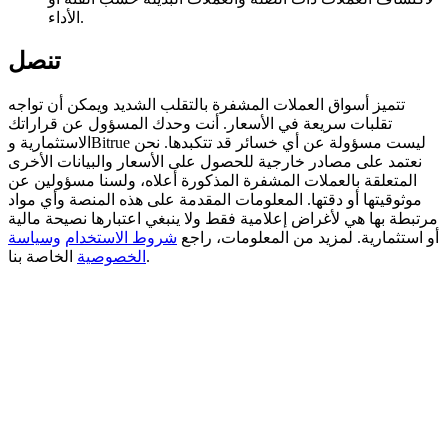
الأداء.
Deposit CASHCAT & Win
تنصل
Share 500000 CASHCAT prize pool
تتميز أسواق العملات المشفرة بالتقلب الشديد ويمكن أن تواجه
تقلبات سريعة في الأسعار. أنت وحدك المسؤول عن قراراتك
الاستثمارية وBitrue ليست مسؤولة عن أي خسائر قد تتكبدها. نحن
Exclusive for BitMart Users
نعتمد على مصادر خارجية للحصول على الأسعار والبيانات الأخرى
المتعلقة بالعملات المشفرة المذكورة أعلاه، ولسنا مسؤولين عن
Register & Trade to Win 500,000 USDT
موثوقيتها أو دقتها. المعلومات المقدمة على هذه المنصة وأي مواد
مرتبطة بها هي لأغراض إعلامية فقط ولا ينبغي اعتبارها نصيحة مالية
أو استثمارية. لمزيد من المعلومات، راجع
شروط الاستخدام
وسياسة
الخاصة بنا.
الخصوصية
Precious Metals Trading Carnival
Trade Gold & Silver · 33,333 USDT Bonus
USDT New User Exclusive 10% APR
USDT Flexible Staking | Daily Rewards