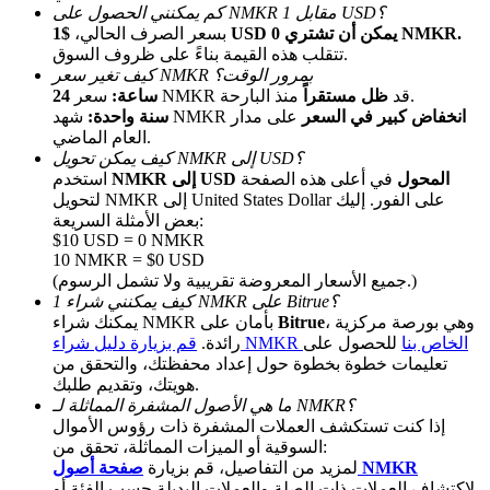
كم يمكنني الحصول على NMKR مقابل 1 USD؟
$1 USD يمكن أن تشتري 0 NMKR.
بسعر الصرف الحالي،
تتقلب هذه القيمة بناءً على ظروف السوق.
كيف تغير سعر NMKR بمرور الوقت؟
منذ البارحة.
سعر NMKR قد
ظل مستقراً
24 ساعة:
انخفاض كبير في السعر
على مدار
شهد NMKR
سنة واحدة:
العام الماضي.
كيف يمكن تحويل NMKR إلى USD؟
NMKR إلى USD المحول
في أعلى هذه الصفحة
استخدم
الإحالة
لتحويل NMKR إلى United States Dollar على الفور. إليك
بعض الأمثلة السريعة:
قم بدعوة صديق لتحصل على مكافآت نقدية
$10 USD = 0 NMKR
10 NMKR = $0 USD
Deposit CASHCAT & Win
(جميع الأسعار المعروضة تقريبية ولا تشمل الرسوم.)
كيف يمكنني شراء 1 NMKR على Bitrue؟
، وهي بورصة مركزية
Bitrue
يمكنك شراء NMKR بأمان على
قم بزيارة دليل شراء NMKR الخاص بنا
للحصول على
رائدة.
تعليمات خطوة بخطوة حول إعداد محفظتك، والتحقق من
هويتك، وتقديم طلبك.
ما هي الأصول المشفرة المماثلة لـ NMKR؟
إذا كنت تستكشف العملات المشفرة ذات رؤوس الأموال
السوقية أو الميزات المماثلة، تحقق من:
صفحة أصول NMKR
لمزيد من التفاصيل، قم بزيارة
لاكتشاف العملات ذات الصلة والعملات البديلة حسب الفئة أو