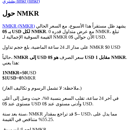
)
nmkr
(
nmkr
يشتري
حول NMKR
يشهد ظل مستقراً هذا الأسبوع، مع السعر الحالي
NMKR (NMKR)
العقود الآجلة لـ COIN-M
. مع عرض متداول قدره 0 NMKR، تبلغ
بـ $0 USD لكل NMKR
القيمة السوقية الإجمالية لـ NMKR الآن حوالي $0 USD.
العقود الآجلة للعملات المشفرة
على مدار الـ 24 ساعة الماضية، بلغ حجم تداول NMKR $0 USD
.
هو $0 USD مقابل 1 NMKR
سعر الصرف
NMKR إلى USD
حالياً،
TradFi
هذا يعني:
مشتقات الأسهم والعملات الأجنبية والمعادن الثمينة والسلع
1
NMKR
=
$
0
USD
$
1
USD
=
0
NMKR
(ملاحظة: لا تشمل الرسوم و تكاليف الغاز.)
في آخر 24 ساعة، تقلب السعر بنسبة 0%، حيث وصل إلى أعلى
مستوى عند $0 USD وأدنى مستوى عند $0 USD.
سنة بعد سنة، NMKR قد تراجع بمقدار $-- USD، مما يدل على
55.25% متناقص في القيمة.
إحصائيات سوق NMKR