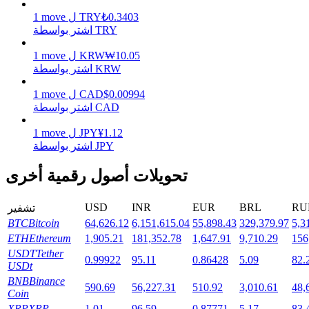
0.3403
₺
TRY
ل
move
1
اشتر بواسطة TRY
10.05
₩
KRW
ل
move
1
التوقيع المساحي
اشتر بواسطة KRW
عوائد عالية والوصول الفوري
0.00994
$
CAD
ل
move
1
اشتر بواسطة CAD
1.12
¥
JPY
ل
move
1
اشتر بواسطة JPY
تحويلات أصول رقمية أخرى
USD
INR
EUR
BRL
RU
تشفير
Launchpool
BTC
Bitcoin
64,626.12
6,151,615.04
55,898.43
329,379.97
5,3
ETH
Ethereum
1,905.21
181,352.78
1,647.91
9,710.29
156
الرهان المرن لكسب العملات الرقمية الشهيرة
USDT
Tether
0.99922
95.11
0.86428
5.09
82.
USDt
BNB
Binance
590.69
56,227.31
510.92
3,010.61
48,
Coin
XRP
XRP
1.01
96.59
0.87771
5.17
83.