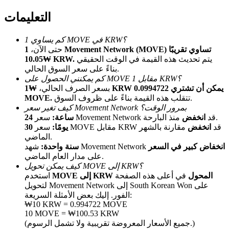
التعليمات
كم يساوي 1 MOVE في KRW؟
حتى الآن،
1 Movement Network (MOVE) تساوي تقريبًا
يتم تحديث هذه القيمة في الوقت الحقيقي
₩10.05 KRW.
بناءً على سعر السوق الحالي.
كم يمكنني الحصول على MOVE مقابل 1 KRW؟
الإحالة
بسعر الصرف الحالي،
₩1 KRW يمكن أن تشتري 0.0994722
تتقلب هذه القيمة بناءً على ظروف السوق.
MOVE.
قم بدعوة صديق لتحصل على مكافآت نقدية
كيف تغير سعر Movement Network بمرور الوقت؟
منذ البارحة.
سعر Movement Network قد
انخفض
24 ساعة:
BTC Welcome Rewards
سعر MOVE مقابل KRW قد
انخفض
مقارنة بالشهر
30 يومًا:
الماضي.
انخفاض كبير في السعر
شهد Movement Network
سنة واحدة:
على مدار العام الماضي.
كيف يمكن تحويل MOVE إلى KRW؟
MOVE إلى KRW المحول
في أعلى هذه الصفحة
استخدم
لتحويل Movement Network إلى South Korean Won على
الفور. إليك بعض الأمثلة السريعة:
₩10 KRW = 0.994722 MOVE
10 MOVE = ₩100.53 KRW
(جميع الأسعار المعروضة تقريبية ولا تشمل الرسوم.)