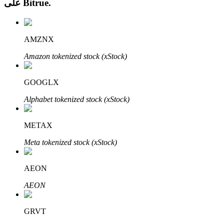
.
Bitrue
على
AMZNX
Amazon tokenized stock (xStock)
الاستثمار التلقائي
GOOGLX
احصل على أرباح طويلة الأجل وفوائد مرنة
Alphabet tokenized stock (xStock)
METAX
Meta tokenized stock (xStock)
AEON
AEON
تعلم الستاكينغ
تعرف على كيفية كسب الدخل السلبي
GRVT