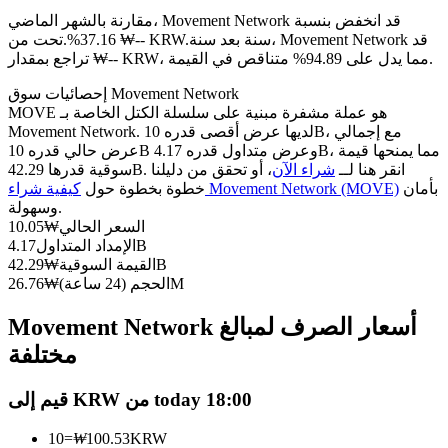
العقود الآجلة USDC
مقارنة بالشهر الماضي، Movement Network قد انخفض بنسبة
العقود الآجلة باستخدام USDC كضمان
سنة بعد سنة، Movement Network قد
37.16%.تحت من ₩-- KRW.
تراجع بمقدار ₩-- KRW، مما يدل على 94.89% متناقص في القيمة.
إحصائيات سوق Movement Network
MOVE هو عملة مشفرة مبنية على سلسلة الكتل الخاصة بـ
Movement Network. لديها عرض أقصى قدره 10B، مع إجمالي
عرض حالي قدره 10B وعرض متداول قدره 4.17B، مما يمنحها قيمة
سوقية قدرها 42.29B. انقر هنا لــ
شراء الآن
، أو تحقق من دليلنا
بأمان
كيفية شراء Movement Network (MOVE)
خطوة بخطوة حول
وسهولة.
السعر الحالي
₩
10.05
نسخ التداول
4.17B
الإمداد المتداول
42.29B
القيمة السوقية
₩
انضم إلى أفضل المتداولين
26.76M
الحجم (24 ساعة)
₩
Movement Network أسعار الصرف لمبالغ
مختلفة
قيم إلى KRW من today 18:00
10
=
₩
100.53
KRW