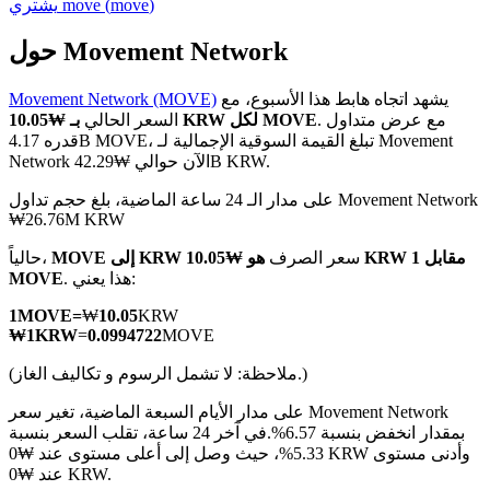
)
move
(
move
يشتري
حول Movement Network
يشهد اتجاه هابط هذا الأسبوع، مع
Movement Network (MOVE)
العقود الآجلة لـ COIN-M
. مع عرض متداول
بـ ₩10.05 KRW لكل MOVE
السعر الحالي
قدره 4.17B MOVE، تبلغ القيمة السوقية الإجمالية لـ Movement
العقود الآجلة للعملات المشفرة
Network الآن حوالي ₩42.29B KRW.
على مدار الـ 24 ساعة الماضية، بلغ حجم تداول Movement Network
₩26.76M KRW
TradFi
سعر الصرف
هو ₩10.05 KRW مقابل 1
MOVE إلى KRW
حالياً،
مشتقات الأسهم والعملات الأجنبية والمعادن الثمينة والسلع
. هذا يعني:
MOVE
1
MOVE
=
₩
10.05
KRW
₩
1
KRW
=
0.0994722
MOVE
(ملاحظة: لا تشمل الرسوم و تكاليف الغاز.)
على مدار الأيام السبعة الماضية، تغير سعر Movement Network
بمقدار انخفض بنسبة 6.57%.
في آخر 24 ساعة، تقلب السعر بنسبة
5.33%، حيث وصل إلى أعلى مستوى عند ₩0 KRW وأدنى مستوى
عند ₩0 KRW.