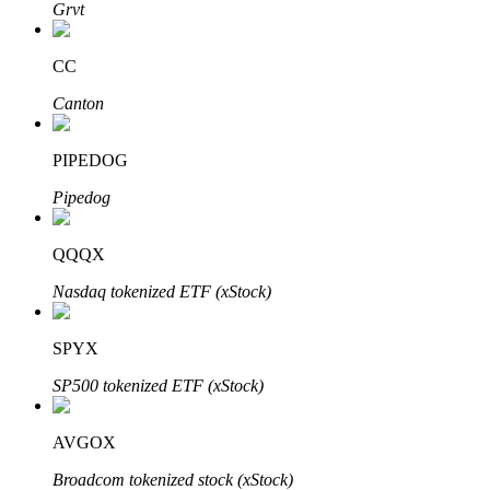
Bitrue
AI
Grvt
CC
Canton
PIPEDOG
شركاء بيترو
Pipedog
QQQX
Nasdaq tokenized ETF (xStock)
SPYX
SP500 tokenized ETF (xStock)
شركاء Bitrue
AVGOX
تصل العمولات إلى 65٪!
Broadcom tokenized stock (xStock)