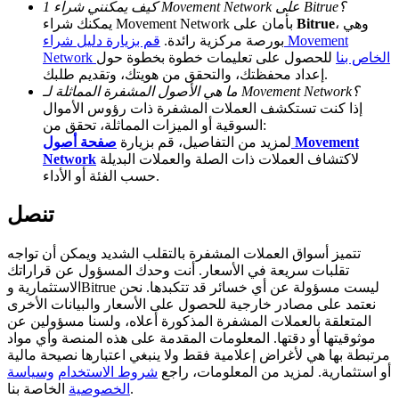
كيف يمكنني شراء 1 Movement Network على Bitrue؟
، وهي
Bitrue
يمكنك شراء Movement Network بأمان على
BTC Welcome Rewards
بورصة مركزية رائدة.
قم بزيارة دليل شراء Movement
Network الخاص بنا
للحصول على تعليمات خطوة بخطوة حول
Deposit & Trade BTC to Share 25000 USDT prize pool!
إعداد محفظتك، والتحقق من هويتك، وتقديم طلبك.
ما هي الأصول المشفرة المماثلة لـ Movement Network؟
إذا كنت تستكشف العملات المشفرة ذات رؤوس الأموال
السوقية أو الميزات المماثلة، تحقق من:
Deposit CASHCAT & Win
لمزيد من التفاصيل، قم بزيارة
صفحة أصول Movement
لاكتشاف العملات ذات الصلة والعملات البديلة
Network
Share 500000 CASHCAT prize pool
حسب الفئة أو الأداء.
تنصل
Exclusive for BitMart Users
تتميز أسواق العملات المشفرة بالتقلب الشديد ويمكن أن تواجه
تقلبات سريعة في الأسعار. أنت وحدك المسؤول عن قراراتك
Register & Trade to Win 500,000 USDT
الاستثمارية وBitrue ليست مسؤولة عن أي خسائر قد تتكبدها. نحن
نعتمد على مصادر خارجية للحصول على الأسعار والبيانات الأخرى
المتعلقة بالعملات المشفرة المذكورة أعلاه، ولسنا مسؤولين عن
موثوقيتها أو دقتها. المعلومات المقدمة على هذه المنصة وأي مواد
Precious Metals Trading Carnival
مرتبطة بها هي لأغراض إعلامية فقط ولا ينبغي اعتبارها نصيحة مالية
أو استثمارية. لمزيد من المعلومات، راجع
شروط الاستخدام
وسياسة
Trade Gold & Silver · 33,333 USDT Bonus
الخاصة بنا.
الخصوصية