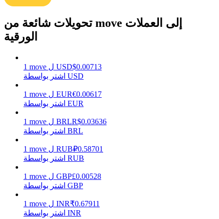
تحويلات شائعة من move إلى العملات
الورقية
يكسب
0.00713
$
USD
ل
move
1
اشتر بواسطة USD
0.00617
€
EUR
ل
move
1
اشتر بواسطة EUR
0.03636
R$
BRL
ل
move
1
اشتر بواسطة BRL
خنزير الطاقة
0.58701
₽
RUB
ل
move
1
اشتر بواسطة RUB
احصل على مكافآت تنافسية يوميًا
0.00528
£
GBP
ل
move
1
اشتر بواسطة GBP
0.67911
₹
INR
ل
move
1
اشتر بواسطة INR