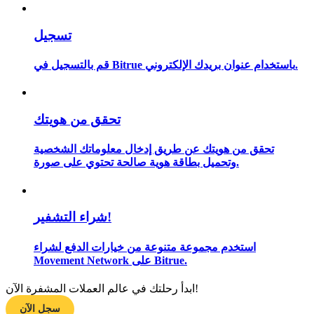
تسجيل
مرشد
قم بالتسجيل في Bitrue باستخدام عنوان بريدك الإلكتروني.
دليل المبتدئين للعقود الآجلة
تحقق من هويتك
تحقق من هويتك عن طريق إدخال معلوماتك الشخصية
وتحميل بطاقة هوية صالحة تحتوي على صورة.
شراء التشفير!
استراتيجيات التداول
استخدم مجموعة متنوعة من خيارات الدفع لشراء
تعلم كيفية البقاء مربحة
Movement Network على Bitrue.
ابدأ رحلتك في عالم العملات المشفرة الآن!
سجل الآن