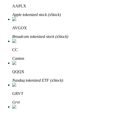
AAPLX
Apple tokenized stock (xStock)
AVGOX
الاستثمار التلقائي
Broadcom tokenized stock (xStock)
احصل على أرباح طويلة الأجل وفوائد مرنة
CC
Canton
QQQX
Nasdaq tokenized ETF (xStock)
GRVT
تعلم الستاكينغ
Grvt
تعرف على كيفية كسب الدخل السلبي