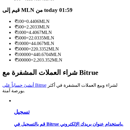
قيم إلى MLN من today 01:59
كن متداول نسخ
استمتع بتقاسم الأرباح وعمولات نسخ التداول
₹
100
=
0.4406
MLN
₹
500
=
2.2033
MLN
₹
1000
=
4.4067
MLN
₹
5000
=
22.0335
MLN
₹
10000
=
44.067
MLN
₹
50000
=
220.3352
MLN
₹
100000
=
440.6704
MLN
₹
500000
=
2,203.352
MLN
شراء العملات المشفرة مع Bitrue
معلومة
لشراء وبيع العملات المشفرة في أكثر
أنشئ حساباً على Bitrue
تحليل البيانات الضخمة بما في ذلك المعلومات التجارية، وما
بورصة آمنة.
إلى ذلك.
تسجيل
قم بالتسجيل في Bitrue باستخدام عنوان بريدك الإلكتروني.