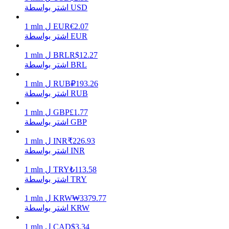
اشتر بواسطة USD
2.07
€
EUR
ل
mln
1
اشتر بواسطة EUR
يكسب
12.27
R$
BRL
ل
mln
1
اشتر بواسطة BRL
193.26
₽
RUB
ل
mln
1
اشتر بواسطة RUB
1.77
£
GBP
ل
mln
1
اشتر بواسطة GBP
226.93
₹
INR
ل
mln
1
خنزير الطاقة
اشتر بواسطة INR
احصل على مكافآت تنافسية يوميًا
113.58
₺
TRY
ل
mln
1
اشتر بواسطة TRY
3379.77
₩
KRW
ل
mln
1
اشتر بواسطة KRW
3.34
$
CAD
ل
mln
1