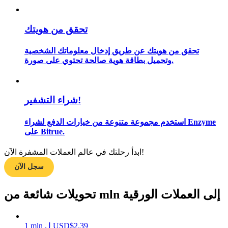
تحقق من هويتك
مرشد
تحقق من هويتك عن طريق إدخال معلوماتك الشخصية
دليل المبتدئين للعقود الآجلة
وتحميل بطاقة هوية صالحة تحتوي على صورة.
شراء التشفير!
استخدم مجموعة متنوعة من خيارات الدفع لشراء Enzyme
على Bitrue.
ابدأ رحلتك في عالم العملات المشفرة الآن!
استراتيجيات التداول
سجل الآن
تعلم كيفية البقاء مربحة
تحويلات شائعة من mln إلى العملات الورقية
2.39
$
USD
ل
mln
1