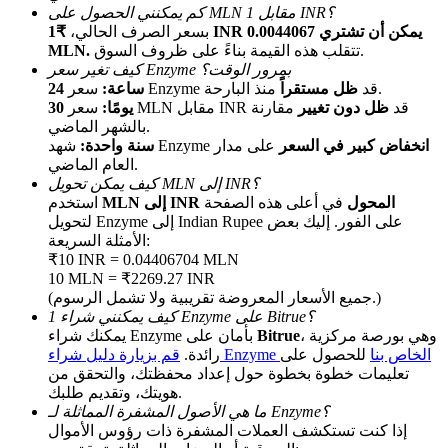
كم يمكنني الحصول على MLN مقابل 1 INR؟
بسعر الصرف الحالي،
₹1 INR يمكن أن تشتري 0.0044067
تتقلب هذه القيمة بناءً على ظروف السوق.
MLN.
كيف تغير سعر Enzyme بمرور الوقت؟
منذ البارحة.
سعر Enzyme قد
ظل مستقراً
24 ساعة:
سعر MLN مقابل INR قد
ظل دون تغيير
مقارنة
30 يومًا:
بالشهر الماضي.
انخفاض كبير في السعر
على مدار
شهد Enzyme
سنة واحدة:
العام الماضي.
الإحالة
كيف يمكن تحويل MLN إلى INR؟
MLN إلى INR المحول
في أعلى هذه الصفحة
استخدم
قم بدعوة صديق لتحصل على مكافآت نقدية
لتحويل Enzyme إلى Indian Rupee على الفور. إليك بعض
الأمثلة السريعة:
Deposit CASHCAT & Win
₹10 INR = 0.04406704 MLN
10 MLN = ₹2269.27 INR
(جميع الأسعار المعروضة تقريبية ولا تشمل الرسوم.)
كيف يمكنني شراء 1 Enzyme على Bitrue؟
، وهي بورصة مركزية
Bitrue
يمكنك شراء Enzyme بأمان على
قم بزيارة دليل شراء Enzyme الخاص بنا
للحصول على
رائدة.
تعليمات خطوة بخطوة حول إعداد محفظتك، والتحقق من
هويتك، وتقديم طلبك.
ما هي الأصول المشفرة المماثلة لـ Enzyme؟
إذا كنت تستكشف العملات المشفرة ذات رؤوس الأموال