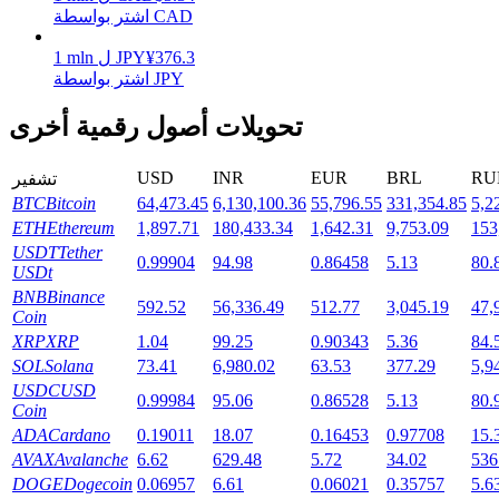
اشتر بواسطة CAD
376.3
¥
JPY
ل
mln
1
اشتر بواسطة JPY
التوقيع المساحي
تحويلات أصول رقمية أخرى
عوائد عالية والوصول الفوري
USD
INR
EUR
BRL
RU
تشفير
BTC
Bitcoin
64,473.45
6,130,100.36
55,796.55
331,354.85
5,2
ETH
Ethereum
1,897.71
180,433.34
1,642.31
9,753.09
153
USDT
Tether
0.99904
94.98
0.86458
5.13
80.
USDt
BNB
Binance
592.52
56,336.49
512.77
3,045.19
47,
Coin
XRP
XRP
1.04
99.25
0.90343
5.36
84.
Launchpool
SOL
Solana
73.41
6,980.02
63.53
377.29
5,9
USDC
USD
الرهان المرن لكسب العملات الرقمية الشهيرة
0.99984
95.06
0.86528
5.13
80.
Coin
ADA
Cardano
0.19011
18.07
0.16453
0.97708
15.
AVAX
Avalanche
6.62
629.48
5.72
34.02
536
DOGE
Dogecoin
0.06957
6.61
0.06021
0.35757
5.6