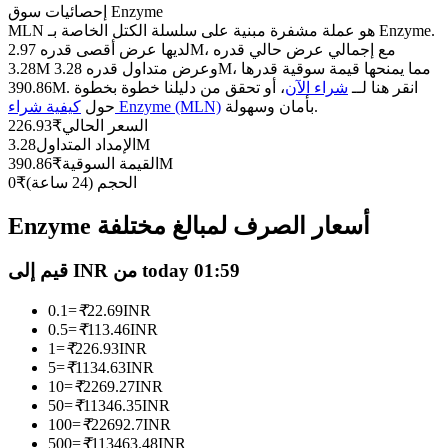
العقود الآجلة USDC
إحصائيات سوق Enzyme
MLN هو عملة مشفرة مبنية على سلسلة الكتل الخاصة بـ Enzyme.
العقود الآجلة باستخدام USDC كضمان
لديها عرض أقصى قدره 2.97M، مع إجمالي عرض حالي قدره
3.28M وعرض متداول قدره 3.28M، مما يمنحها قيمة سوقية قدرها
390.86M. انقر هنا لــ
شراء الآن
، أو تحقق من دليلنا خطوة بخطوة
بأمان وسهولة.
كيفية شراء Enzyme (MLN)
حول
السعر الحالي
₹
226.93
3.28M
الإمداد المتداول
390.86M
القيمة السوقية
₹
الحجم (24 ساعة)
₹
0
Enzyme أسعار الصرف لمبالغ مختلفة
نسخ التداول
قيم إلى INR من today 01:59
انضم إلى أفضل المتداولين
0.1
=
₹
22.69
INR
0.5
=
₹
113.46
INR
1
=
₹
226.93
INR
5
=
₹
1134.63
INR
10
=
₹
2269.27
INR
50
=
₹
11346.35
INR
100
=
₹
22692.7
INR
500
=
₹
113463.48
INR