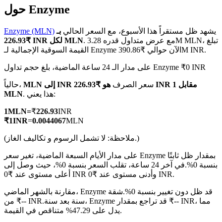
حول Enzyme
يشهد ظل مستقراً هذا الأسبوع، مع السعر الحالي
بـ
Enzyme (MLN)
. مع عرض متداول قدره 3.28M MLN، تبلغ
₹226.93 INR لكل MLN
القيمة السوقية الإجمالية لـ Enzyme الآن حوالي ₹390.86M INR.
العقود الآجلة لـ COIN-M
على مدار الـ 24 ساعة الماضية، بلغ حجم تداول Enzyme ₹0 INR
العقود الآجلة للعملات المشفرة
سعر الصرف
هو ₹226.93 INR مقابل 1
MLN إلى INR
حالياً،
. هذا يعني:
MLN
TradFi
1
MLN
=
₹
226.93
INR
مشتقات الأسهم والعملات الأجنبية والمعادن الثمينة والسلع
₹
1
INR
=
0.0044067
MLN
(ملاحظة: لا تشمل الرسوم و تكاليف الغاز.)
على مدار الأيام السبعة الماضية، تغير سعر Enzyme بمقدار ظل ثابتًا
بنسبة 0%.
في آخر 24 ساعة، تقلب السعر بنسبة 0%، حيث وصل إلى
أعلى مستوى عند ₹0 INR وأدنى مستوى عند ₹0 INR.
مقارنة بالشهر الماضي، Enzyme قد ظل دون تغيير بنسبة 0%.شقة
سنة بعد سنة، Enzyme قد تراجع بمقدار ₹-- INR، مما
من ₹-- INR.
يدل على 47.29% متناقص في القيمة.