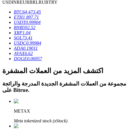
USD
INR
EUR
BRL
RUB
TRY
BTC
64,473.45
ETH
1,897.71
USDT
0.99904
BNB
592.52
عمليات احتجاز BTR
XRP
1.04
SOL
73.41
استثمارات حصرية لحاملي BTR
USDC
0.99984
ADA
0.19011
AVAX
6.62
DOGE
0.06957
اكتشف المزيد من العملات المشفرة
مجموعة من العملات المشفرة الجديدة المدرجة والرائجة
.
Bitrue
على
القروض
METAX
خدمة الاقتراض المدعومة بالعملات المشفرة
Meta tokenized stock (xStock)