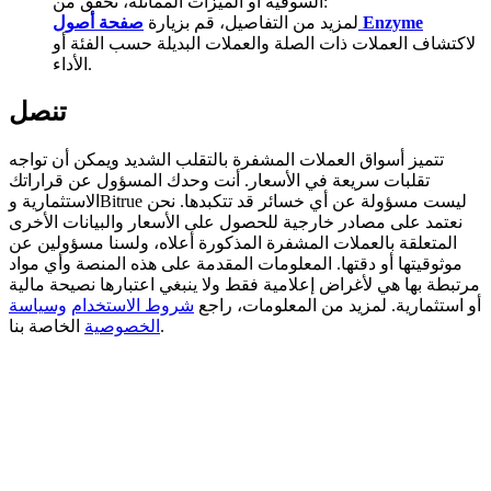
السوقية أو الميزات المماثلة، تحقق من:
صفحة أصول Enzyme
لمزيد من التفاصيل، قم بزيارة
Deposit CASHCAT & Win
لاكتشاف العملات ذات الصلة والعملات البديلة حسب الفئة أو
الأداء.
Share 500000 CASHCAT prize pool
تنصل
تتميز أسواق العملات المشفرة بالتقلب الشديد ويمكن أن تواجه
Exclusive for BitMart Users
تقلبات سريعة في الأسعار. أنت وحدك المسؤول عن قراراتك
الاستثمارية وBitrue ليست مسؤولة عن أي خسائر قد تتكبدها. نحن
Register & Trade to Win 500,000 USDT
نعتمد على مصادر خارجية للحصول على الأسعار والبيانات الأخرى
المتعلقة بالعملات المشفرة المذكورة أعلاه، ولسنا مسؤولين عن
موثوقيتها أو دقتها. المعلومات المقدمة على هذه المنصة وأي مواد
مرتبطة بها هي لأغراض إعلامية فقط ولا ينبغي اعتبارها نصيحة مالية
Precious Metals Trading Carnival
أو استثمارية. لمزيد من المعلومات، راجع
شروط الاستخدام
وسياسة
الخاصة بنا.
الخصوصية
Trade Gold & Silver · 33,333 USDT Bonus
USDT New User Exclusive 10% APR
USDT Flexible Staking | Daily Rewards