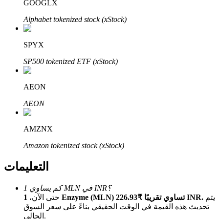
Bitrue
AI
GOOGLX
Alphabet tokenized stock (xStock)
SPYX
SP500 tokenized ETF (xStock)
شركاء بيترو
AEON
AEON
AMZNX
Amazon tokenized stock (xStock)
التعليمات
شركاء Bitrue
كم يساوي 1 MLN في INR؟
يتم
1 Enzyme (MLN) تساوي تقريبًا ₹226.93 INR.
حتى الآن،
تصل العمولات إلى 65٪!
تحديث هذه القيمة في الوقت الحقيقي بناءً على سعر السوق
الحالي.