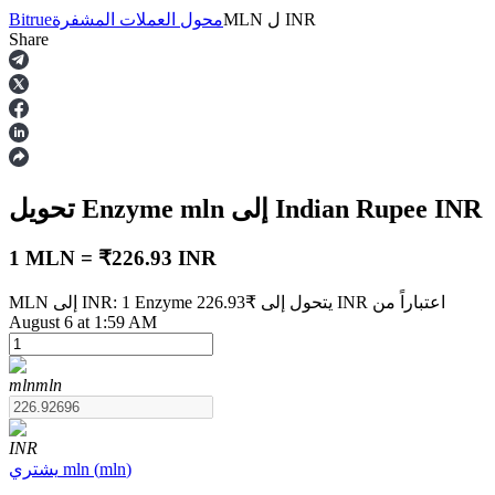
INR
ل
MLN
محول العملات المشفرة
Bitrue
Share
العقود الآجلة
INR
إلى Indian Rupee
mln
تحويل Enzyme
1 MLN = ₹226.93 INR
MLN إلى INR: 1 Enzyme يتحول إلى ₹226.93 INR اعتباراً من
August 6 at 1:59 AM
العقود الآجلة USDT
العقود الآجلة باستخدام USDT كضمان
mln
mln
INR
)
mln
(
mln
يشتري