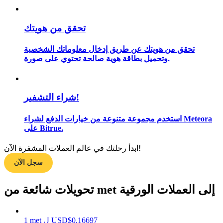
تحقق من هويتك
مرشد
تحقق من هويتك عن طريق إدخال معلوماتك الشخصية
وتحميل بطاقة هوية صالحة تحتوي على صورة.
دليل المبتدئين للعقود الآجلة
شراء التشفير!
استخدم مجموعة متنوعة من خيارات الدفع لشراء Meteora
على Bitrue.
ابدأ رحلتك في عالم العملات المشفرة الآن!
استراتيجيات التداول
سجل الآن
تعلم كيفية البقاء مربحة
تحويلات شائعة من met إلى العملات الورقية
0.16697
$
USD
ل
met
1