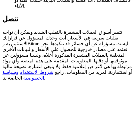
لاكتشاف العملات ذات الصلة والعملات البديلة حسب الفئة أو
الأداء.
Deposit CASHCAT & Win
تنصل
Share 500000 CASHCAT prize pool
تتميز أسواق العملات المشفرة بالتقلب الشديد ويمكن أن تواجه
تقلبات سريعة في الأسعار. أنت وحدك المسؤول عن قراراتك
الاستثمارية وBitrue ليست مسؤولة عن أي خسائر قد تتكبدها. نحن
Exclusive for BitMart Users
نعتمد على مصادر خارجية للحصول على الأسعار والبيانات الأخرى
المتعلقة بالعملات المشفرة المذكورة أعلاه، ولسنا مسؤولين عن
Register & Trade to Win 500,000 USDT
موثوقيتها أو دقتها. المعلومات المقدمة على هذه المنصة وأي مواد
مرتبطة بها هي لأغراض إعلامية فقط ولا ينبغي اعتبارها نصيحة مالية
أو استثمارية. لمزيد من المعلومات، راجع
شروط الاستخدام
وسياسة
الخاصة بنا.
الخصوصية
Precious Metals Trading Carnival
Trade Gold & Silver · 33,333 USDT Bonus
USDT New User Exclusive 10% APR
USDT Flexible Staking | Daily Rewards