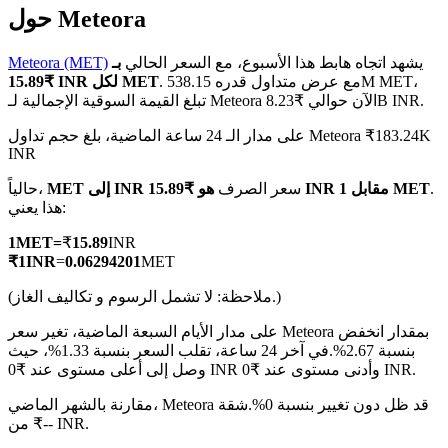
حول Meteora
يشهد اتجاه هابط هذا الأسبوع، مع السعر الحالي
بـ
Meteora (MET)
. مع عرض متداول قدره 538.15M MET،
₹15.89 INR لكل MET
تبلغ القيمة السوقية الإجمالية لـ Meteora الآن حوالي ₹8.23B INR.
العقود الآجلة لـ COIN-M
على مدار الـ 24 ساعة الماضية، بلغ حجم تداول Meteora ₹183.24K
العقود الآجلة للعملات المشفرة
INR
.
هو ₹15.89 INR مقابل 1 MET
سعر الصرف
MET إلى INR
حالياً،
هذا يعني:
TradFi
1
MET
=
₹
15.89
INR
مشتقات الأسهم والعملات الأجنبية والمعادن الثمينة والسلع
₹
1
INR
=
0.06294201
MET
(ملاحظة: لا تشمل الرسوم و تكاليف الغاز.)
على مدار الأيام السبعة الماضية، تغير سعر Meteora بمقدار انخفض
بنسبة 2.67%.
في آخر 24 ساعة، تقلب السعر بنسبة 1.33%، حيث
وصل إلى أعلى مستوى عند ₹0 INR وأدنى مستوى عند ₹0 INR.
مقارنة بالشهر الماضي، Meteora قد ظل دون تغيير بنسبة 0%.شقة
من ₹-- INR.