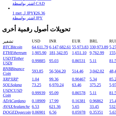
اشتر بواسطة CAD
26.36
¥
JPY
ل
met
1
اشتر بواسطة JPY
التوقيع المساحي
تحويلات أصول رقمية أخرى
عوائد عالية والوصول الفوري
USD
INR
EUR
BRL
RU
تشفير
BTC
Bitcoin
64,611.79
6,147,682.61
55,973.83
330,973.89
5,2
ETH
Ethereum
1,905.90
181,342.95
1,651.10
9,762.99
155
USDT
Tether
0.99885
95.03
0.86531
5.11
81.
USDt
BNB
Binance
593.85
56,504.20
514.46
3,042.02
48,
Coin
XRP
XRP
1.04
99.36
0.90467
5.34
85.
Launchpool
SOL
Solana
73.25
6,970.24
63.46
375.25
5,9
USDC
USD
الرهان المرن لكسب العملات الرقمية الشهيرة
0.99939
95.09
0.86578
5.11
81.
Coin
ADA
Cardano
0.18909
17.99
0.16381
0.96862
15.
AVAX
Avalanche
6.53
621.36
5.65
33.45
532
DOGE
Dogecoin
0.06901
6.56
0.05978
0.35351
5.6