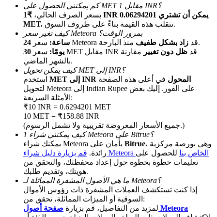
كم يمكنني الحصول على MET مقابل 1 INR؟
بسعر الصرف الحالي،
₹1 INR يمكن أن تشتري 0.06294201
تتقلب هذه القيمة بناءً على ظروف السوق.
MET.
كيف تغير سعر Meteora بمرور الوقت؟
منذ البارحة.
سعر Meteora قد
زاد بشكل طفيف
24 ساعة:
سعر MET مقابل INR قد
ظل دون تغيير
مقارنة
30 يومًا:
بالشهر الماضي.
كيف يمكن تحويل MET إلى INR؟
MET إلى INR المحول
في أعلى هذه الصفحة
استخدم
الإحالة
لتحويل Meteora إلى Indian Rupee على الفور. إليك بعض
الأمثلة السريعة:
قم بدعوة صديق لتحصل على مكافآت نقدية
₹10 INR = 0.6294201 MET
10 MET = ₹158.88 INR
Deposit CASHCAT & Win
(جميع الأسعار المعروضة تقريبية ولا تشمل الرسوم.)
كيف يمكنني شراء 1 Meteora على Bitrue؟
، وهي بورصة مركزية
Bitrue
يمكنك شراء Meteora بأمان على
قم بزيارة دليل شراء Meteora الخاص بنا
للحصول على
رائدة.
تعليمات خطوة بخطوة حول إعداد محفظتك، والتحقق من
هويتك، وتقديم طلبك.
ما هي الأصول المشفرة المماثلة لـ Meteora؟
إذا كنت تستكشف العملات المشفرة ذات رؤوس الأموال
السوقية أو الميزات المماثلة، تحقق من:
صفحة أصول Meteora
لمزيد من التفاصيل، قم بزيارة