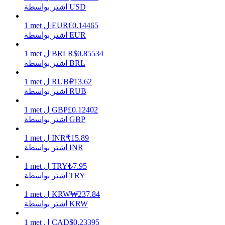
اشتر بواسطة USD
0.14465
€
EUR
ل
met
1
اشتر بواسطة EUR
يكسب
0.85534
R$
BRL
ل
met
1
اشتر بواسطة BRL
13.62
₽
RUB
ل
met
1
اشتر بواسطة RUB
0.12402
£
GBP
ل
met
1
اشتر بواسطة GBP
15.89
₹
INR
ل
met
1
خنزير الطاقة
اشتر بواسطة INR
احصل على مكافآت تنافسية يوميًا
7.95
₺
TRY
ل
met
1
اشتر بواسطة TRY
237.84
₩
KRW
ل
met
1
اشتر بواسطة KRW
0.23395
$
CAD
ل
met
1