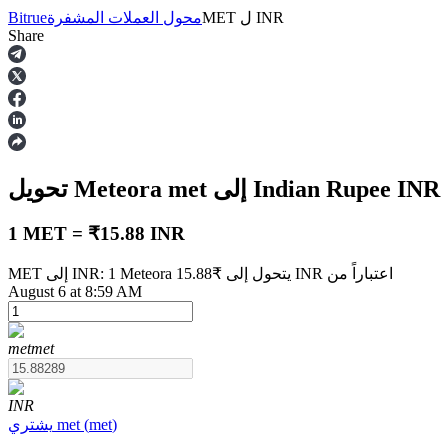
INR
ل
MET
محول العملات المشفرة
Bitrue
Share
العقود الآجلة
INR
إلى Indian Rupee
met
تحويل Meteora
1 MET = ₹15.88 INR
MET إلى INR: 1 Meteora يتحول إلى ₹15.88 INR اعتباراً من
August 6 at 8:59 AM
العقود الآجلة USDT
العقود الآجلة باستخدام USDT كضمان
met
met
INR
)
met
(
met
يشتري