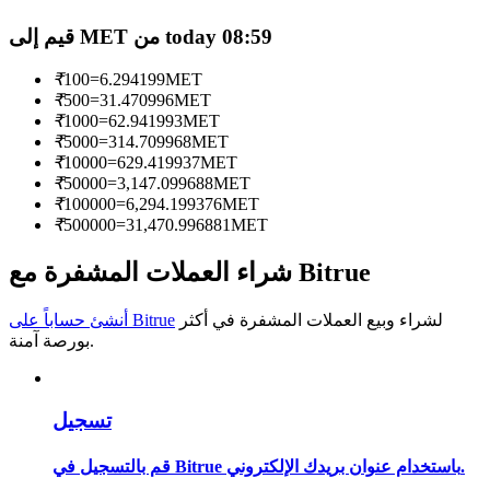
قيم إلى MET من today 08:59
كن متداول نسخ
استمتع بتقاسم الأرباح وعمولات نسخ التداول
₹
100
=
6.294199
MET
₹
500
=
31.470996
MET
₹
1000
=
62.941993
MET
₹
5000
=
314.709968
MET
₹
10000
=
629.419937
MET
₹
50000
=
3,147.099688
MET
₹
100000
=
6,294.199376
MET
₹
500000
=
31,470.996881
MET
شراء العملات المشفرة مع Bitrue
معلومة
لشراء وبيع العملات المشفرة في أكثر
أنشئ حساباً على Bitrue
تحليل البيانات الضخمة بما في ذلك المعلومات التجارية، وما
بورصة آمنة.
إلى ذلك.
تسجيل
قم بالتسجيل في Bitrue باستخدام عنوان بريدك الإلكتروني.