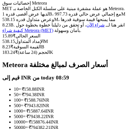
العقود الآجلة USDC
إحصائيات سوق Meteora
MET هو عملة مشفرة مبنية على سلسلة الكتل الخاصة بـ Meteora.
العقود الآجلة باستخدام USDC كضمان
لديها عرض أقصى قدره 1B، مع إجمالي عرض حالي قدره 997.73M
وعرض متداول قدره 538.15M، مما يمنحها قيمة سوقية قدرها
8.23B. انقر هنا لــ
شراء الآن
، أو تحقق من دليلنا خطوة بخطوة حول
بأمان وسهولة.
كيفية شراء Meteora (MET)
السعر الحالي
₹
15.89
538.15M
الإمداد المتداول
8.23B
القيمة السوقية
₹
183.24K
الحجم (24 ساعة)
₹
Meteora أسعار الصرف لمبالغ مختلفة
نسخ التداول
قيم إلى INR من today 08:59
انضم إلى أفضل المتداولين
10
=
₹
158.88
INR
50
=
₹
794.38
INR
100
=
₹
1588.76
INR
500
=
₹
7943.82
INR
1000
=
₹
15887.64
INR
5000
=
₹
79438.22
INR
10000
=
₹
158876.44
INR
50000
=
₹
794382.21
INR