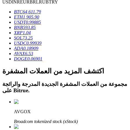
USD
INR
EUR
BRL
RUB
TRY
BTC
64,611.79
ETH
1,905.90
USDT
0.99885
BNB
593.85
عمليات احتجاز BTR
XRP
1.04
SOL
73.25
استثمارات حصرية لحاملي BTR
USDC
0.99939
ADA
0.18909
AVAX
6.53
DOGE
0.06901
اكتشف المزيد من العملات المشفرة
مجموعة من العملات المشفرة الجديدة المدرجة والرائجة
.
Bitrue
على
القروض
AVGOX
خدمة الاقتراض المدعومة بالعملات المشفرة
Broadcom tokenized stock (xStock)