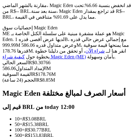
العقود الآجلة USDC
مقارنة بالشهر الماضي، Magic Eden قد انخفض بنسبة 6.66%.تحت
العقود الآجلة باستخدام USDC كضمان
سنة بعد سنة، Magic Eden قد تراجع بمقدار R$--
من R$-- BRL.
BRL، مما يدل على 91.69% متناقص في القيمة.
إحصائيات سوق Magic Eden
ME هو عملة مشفرة مبنية على سلسلة الكتل الخاصة بـ Magic
Eden. لديها عرض أقصى قدره 1B، مع إجمالي عرض حالي قدره
999.99M وعرض متداول قدره 586.06M، مما يمنحها قيمة سوقية
قدرها 178.76M. انقر هنا لــ
شراء الآن
، أو تحقق من دليلنا خطوة
بأمان وسهولة.
كيفية شراء Magic Eden (ME)
بخطوة حول
0.30766
R$
السعر الحالي
586.06M
الإمداد المتداول
نسخ التداول
178.76M
R$
القيمة السوقية
8.85M
R$
الحجم (24 ساعة)
انضم إلى أفضل المتداولين
Magic Eden أسعار الصرف لمبالغ مختلفة
قيم إلى BRL من today 12:00
10
=
R$
3.08
BRL
50
=
R$
15.38
BRL
100
=
R$
30.77
BRL
500
=
R$
153.83
BRL