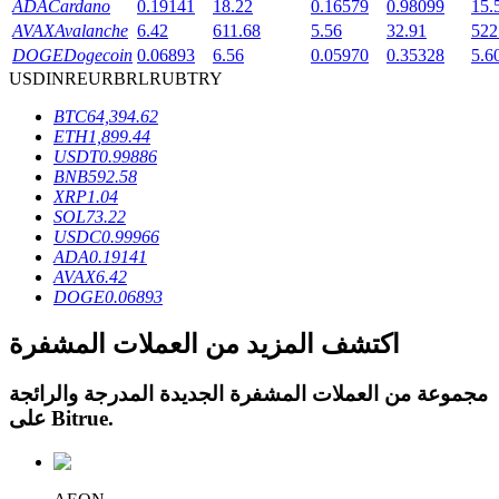
ADA
Cardano
0.19141
18.22
0.16579
0.98099
15.
AVAX
Avalanche
6.42
611.68
5.56
32.91
522
DOGE
Dogecoin
0.06893
6.56
0.05970
0.35328
5.6
USD
INR
EUR
BRL
RUB
TRY
BTC
64,394.62
عمليات احتجاز BTR
ETH
1,899.44
USDT
0.99886
استثمارات حصرية لحاملي BTR
BNB
592.58
XRP
1.04
SOL
73.22
USDC
0.99966
ADA
0.19141
AVAX
6.42
DOGE
0.06893
اكتشف المزيد من العملات المشفرة
القروض
مجموعة من العملات المشفرة الجديدة المدرجة والرائجة
.
Bitrue
على
خدمة الاقتراض المدعومة بالعملات المشفرة