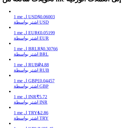
0.06003
$
USD
ل
me
1
اشتر بواسطة USD
يكسب
0.05199
€
EUR
ل
me
1
اشتر بواسطة EUR
0.30766
R$
BRL
ل
me
1
اشتر بواسطة BRL
4.88
₽
RUB
ل
me
1
اشتر بواسطة RUB
0.04457
£
GBP
ل
me
1
خنزير الطاقة
اشتر بواسطة GBP
احصل على مكافآت تنافسية يوميًا
5.72
₹
INR
ل
me
1
اشتر بواسطة INR
2.86
₺
TRY
ل
me
1
اشتر بواسطة TRY