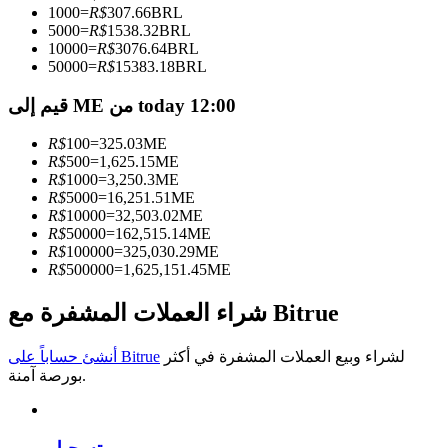
1000
=
R$
307.66
BRL
5000
=
R$
1538.32
BRL
كن متداول نسخ
10000
=
R$
3076.64
BRL
50000
=
R$
15383.18
BRL
استمتع بتقاسم الأرباح وعمولات نسخ التداول
قيم إلى ME من today 12:00
R$
100
=
325.03
ME
R$
500
=
1,625.15
ME
R$
1000
=
3,250.3
ME
R$
5000
=
16,251.51
ME
R$
10000
=
32,503.02
ME
R$
50000
=
162,515.14
ME
R$
100000
=
325,030.29
ME
R$
500000
=
1,625,151.45
ME
معلومة
تحليل البيانات الضخمة بما في ذلك المعلومات التجارية، وما
شراء العملات المشفرة مع Bitrue
إلى ذلك.
لشراء وبيع العملات المشفرة في أكثر
أنشئ حساباً على Bitrue
بورصة آمنة.