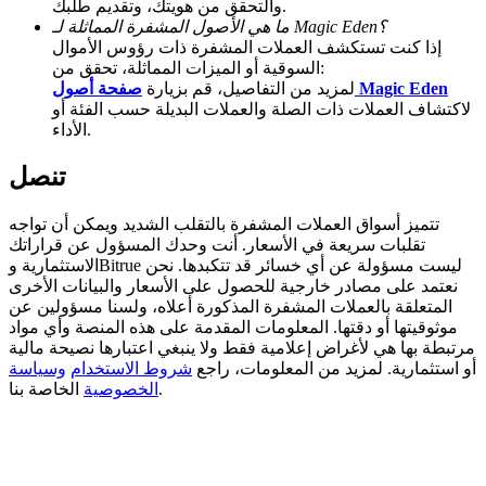
والتحقق من هويتك، وتقديم طلبك.
ما هي الأصول المشفرة المماثلة لـ Magic Eden؟
Deposit CASHCAT & Win
إذا كنت تستكشف العملات المشفرة ذات رؤوس الأموال
السوقية أو الميزات المماثلة، تحقق من:
Share 500000 CASHCAT prize pool
صفحة أصول Magic Eden
لمزيد من التفاصيل، قم بزيارة
لاكتشاف العملات ذات الصلة والعملات البديلة حسب الفئة أو
الأداء.
Exclusive for BitMart Users
تنصل
Register & Trade to Win 500,000 USDT
تتميز أسواق العملات المشفرة بالتقلب الشديد ويمكن أن تواجه
تقلبات سريعة في الأسعار. أنت وحدك المسؤول عن قراراتك
الاستثمارية وBitrue ليست مسؤولة عن أي خسائر قد تتكبدها. نحن
نعتمد على مصادر خارجية للحصول على الأسعار والبيانات الأخرى
Precious Metals Trading Carnival
المتعلقة بالعملات المشفرة المذكورة أعلاه، ولسنا مسؤولين عن
موثوقيتها أو دقتها. المعلومات المقدمة على هذه المنصة وأي مواد
Trade Gold & Silver · 33,333 USDT Bonus
مرتبطة بها هي لأغراض إعلامية فقط ولا ينبغي اعتبارها نصيحة مالية
أو استثمارية. لمزيد من المعلومات، راجع
شروط الاستخدام
وسياسة
الخاصة بنا.
الخصوصية
USDT New User Exclusive 10% APR
USDT Flexible Staking | Daily Rewards