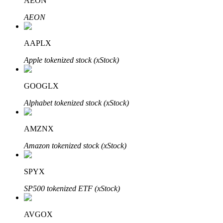
AEON
AEON
AAPLX
Apple tokenized stock (xStock)
الاستثمار التلقائي
GOOGLX
احصل على أرباح طويلة الأجل وفوائد مرنة
Alphabet tokenized stock (xStock)
AMZNX
Amazon tokenized stock (xStock)
SPYX
SP500 tokenized ETF (xStock)
تعلم الستاكينغ
تعرف على كيفية كسب الدخل السلبي
AVGOX