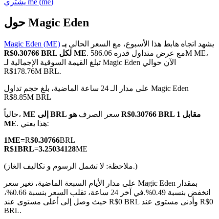
)
me
(
me
يشتري
حول Magic Eden
يشهد اتجاه هابط هذا الأسبوع، مع السعر الحالي
بـ
Magic Eden (ME)
العقود الآجلة لـ COIN-M
. مع عرض متداول قدره 586.06M ME،
R$0.30766 BRL لكل ME
تبلغ القيمة السوقية الإجمالية لـ Magic Eden الآن حوالي
العقود الآجلة للعملات المشفرة
R$178.76M BRL.
على مدار الـ 24 ساعة الماضية، بلغ حجم تداول Magic Eden
R$8.85M BRL
TradFi
سعر الصرف
هو R$0.30766 BRL مقابل 1
ME إلى BRL
حالياً،
مشتقات الأسهم والعملات الأجنبية والمعادن الثمينة والسلع
. هذا يعني:
ME
1
ME
=
R$
0.30766
BRL
R$
1
BRL
=
3.25034128
ME
(ملاحظة: لا تشمل الرسوم و تكاليف الغاز.)
على مدار الأيام السبعة الماضية، تغير سعر Magic Eden بمقدار
انخفض بنسبة 0.49%.
في آخر 24 ساعة، تقلب السعر بنسبة 0.66%،
حيث وصل إلى أعلى مستوى عند R$0 BRL وأدنى مستوى عند R$0
BRL.