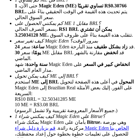
حتى الآن،
1 Magic Eden (ME) تساوي تقريبًا R$0.30766
يتم تحديث هذه القيمة في الوقت الحقيقي بناءً على
BRL.
سعر السوق الحالي.
كم يمكنني الحصول على ME مقابل 1 BRL؟
R$1 BRL يمكن أن تشتري
بسعر الصرف الحالي،
تتقلب هذه القيمة بناءً على ظروف السوق.
3.25034128 ME.
كيف تغير سعر Magic Eden بمرور الوقت؟
منذ البارحة.
سعر Magic Eden قد
زاد بشكل طفيف
24 ساعة:
سعر ME مقابل BRL قد
انخفض
مقارنة بالشهر
30 يومًا:
الإحالة
الماضي.
قم بدعوة صديق لتحصل على مكافآت نقدية
انخفاض كبير في السعر
على
شهد Magic Eden
سنة واحدة:
مدار العام الماضي.
Deposit CASHCAT & Win
كيف يمكن تحويل ME إلى BRL؟
ME إلى BRL المحول
في أعلى هذه الصفحة لتحويل
استخدم
Magic Eden إلى Brazilian Real على الفور. إليك بعض الأمثلة
السريعة:
R$10 BRL = 32.50341285 ME
10 ME = R$3.08 BRL
(جميع الأسعار المعروضة تقريبية ولا تشمل الرسوم.)
كيف يمكنني شراء 1 Magic Eden على Bitrue؟
، وهي بورصة
Bitrue
يمكنك شراء Magic Eden بأمان على
قم بزيارة دليل شراء Magic Eden الخاص بنا
مركزية رائدة.
للحصول على تعليمات خطوة بخطوة حول إعداد محفظتك،