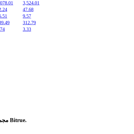
,078.01
3,524.01
2.24
47.68
6.51
9.57
39.49
312.79
.74
3.33
.
Bitrue
مجموعة من العملات المشفرة الجديدة المدرجة والرائجة على