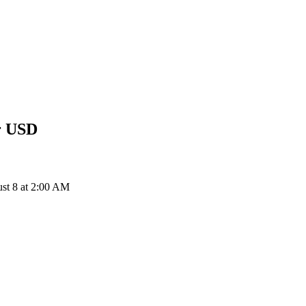
USD
إ
LQTY إلى USD: 1 Liquity يتحول إلى $0.1815 USD اعتباراً من