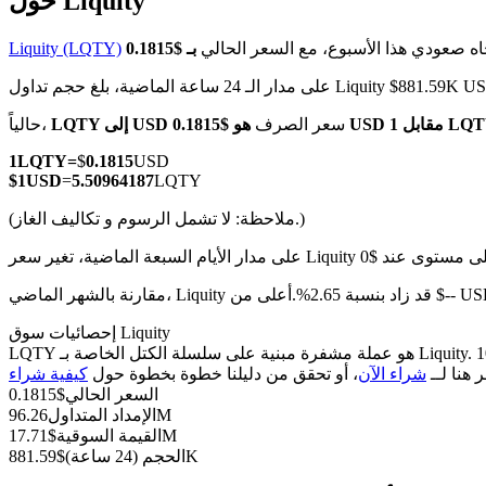
حول Liquity
اه صعودي هذا الأسبوع، مع السعر الحالي
Liquity (LQTY)
دار الـ 24 ساعة الماضية، بلغ حجم تداول Liquity $881.59K USD
العقود الآجلة لـ COIN-M
0.18 USD مقابل 1 LQTY
سعر الصرف
LQTY إلى USD
حالياً،
العقود الآجلة للعملات المشفرة
1
LQTY
=
$
0.1815
USD
$
1
USD
=
5.50964187
LQTY
(ملاحظة: لا تشمل الرسوم و تكاليف الغاز.)
TradFi
مشتقات الأسهم والعملات الأجنبية والمعادن الثمينة والسلع
الماضي، Liquity قد زاد بنسبة 2.65%.أعلى من $-- USD.
إحصائيات سوق Liquity
LQTY هو عملة مشفرة مبنية على سلسلة الكتل الخاصة بـ Liquity. لديها عرض أقصى قدره 100M، مع إجمالي عرض حالي قدره 100M وعرض متداول قدره 96.26M، مما يمنحها قيمة سوقية قدرها 17.71M.
ر هنا لــ
شراء الآن
، أو تحقق من دليلنا خطوة بخطوة حول
السعر الحالي
$
0.1815
96.26M
الإمداد المتداول
17.71M
القيمة السوقية
$
881.59K
الحجم (24 ساعة)
$