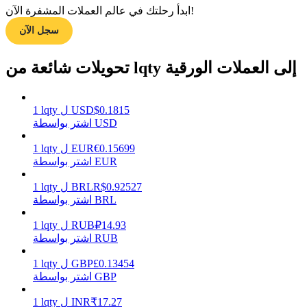
ابدأ رحلتك في عالم العملات المشفرة الآن!
سجل الآن
مرشد
تحويلات شائعة من lqty إلى العملات الورقية
دليل المبتدئين للعقود الآجلة
0.1815
$
USD
ل
lqty
1
اشتر بواسطة USD
0.15699
€
EUR
ل
lqty
1
اشتر بواسطة EUR
0.92527
R$
BRL
ل
lqty
1
اشتر بواسطة BRL
استراتيجيات التداول
14.93
₽
RUB
ل
lqty
1
تعلم كيفية البقاء مربحة
اشتر بواسطة RUB
0.13454
£
GBP
ل
lqty
1
اشتر بواسطة GBP
17.27
₹
INR
ل
lqty
1