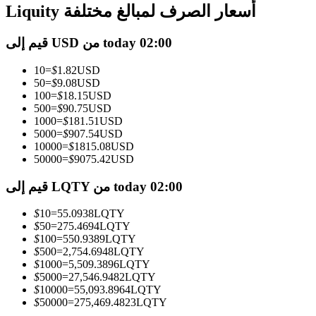
العقود الآجلة USDC
Liquity أسعار الصرف لمبالغ مختلفة
العقود الآجلة باستخدام USDC كضمان
قيم إلى USD من today 02:00
10
=
$
1.82
USD
50
=
$
9.08
USD
100
=
$
18.15
USD
500
=
$
90.75
USD
1000
=
$
181.51
USD
5000
=
$
907.54
USD
10000
=
$
1815.08
USD
50000
=
$
9075.42
USD
نسخ التداول
قيم إلى LQTY من today 02:00
انضم إلى أفضل المتداولين
$
10
=
55.0938
LQTY
$
50
=
275.4694
LQTY
$
100
=
550.9389
LQTY
$
500
=
2,754.6948
LQTY
$
1000
=
5,509.3896
LQTY
$
5000
=
27,546.9482
LQTY
$
10000
=
55,093.8964
LQTY
$
50000
=
275,469.4823
LQTY