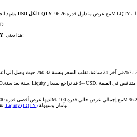
بـ $0.1815 USD لكل LQTY
يشهد اتج
على م
. هذا يعني:
هو $15
مقارنة بالشهر 
بأمان وسهولة.
كيفية شراء Liquity (LQTY)
انق