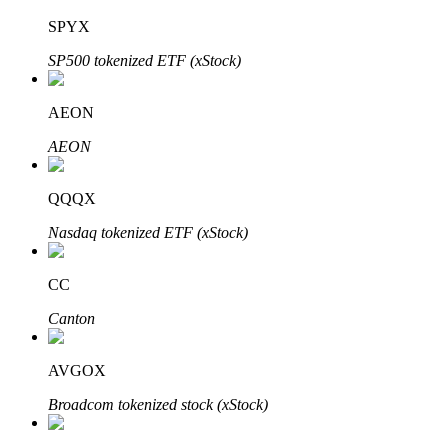
SPYX
SP500 tokenized ETF (xStock)
عمليات احتجاز BTR
AEON
استثمارات حصرية لحاملي BTR
AEON
QQQX
Nasdaq tokenized ETF (xStock)
CC
Canton
القروض
خدمة الاقتراض المدعومة بالعملات المشفرة
AVGOX
Broadcom tokenized stock (xStock)