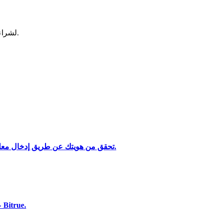
لشراء وبيع العملات المشفرة في أكثر بورصة آمنة.
تحقق من هويتك عن طريق إدخال معلوماتك الشخصية وتحميل بطاقة هوية صالحة تحتوي على صورة.
تحليل البيانات الضخمة بما في ذلك المعلومات التجارية، وما إلى ذلك.
استخدم مجموعة متنوعة من خيارات الدفع لشراء Liquity على Bitrue.