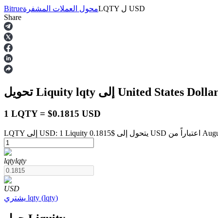
USD
ل
LQTY
محول العملات المشفرة
Bitrue
Share
العقود الآجلة
لى United States Dollar
lqty
تحويل Liquity
1 LQTY = $0.1815 USD
 August 8 at 2:00 AM
العقود الآجلة USDT
lqty
lqty
العقود الآجلة باستخدام USDT كضمان
USD
)
lqty
(
lqty
يشتري