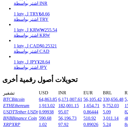
اشتر بواسطة INR
8.66
₺
TRY
ل
lqty
1
يكسب
اشتر بواسطة TRY
255.54
₩
KRW
ل
lqty
1
اشتر بواسطة KRW
0.25321
$
CAD
ل
lqty
1
اشتر بواسطة CAD
28.64
¥
JPY
ل
lqty
1
اشتر بواسطة JPY
خنزير الطاقة
تحويلات أصول رقمية أخرى
احصل على مكافآت تنافسية يوميًا
USD
INR
EUR
BRL
R
تشفير
BTC
Bitcoin
64,863.85
6,171,007.61
56,105.42
330,656.48
5
ETH
Ethereum
1,913.02
182,001.15
1,654.71
9,752.03
1
USDT
Tether USDt
0.99938
95.07
0.86444
5.09
8
BNB
Binance Coin
590.68
56,196.73
510.92
3,011.14
4
XRP
XRP
1.02
97.92
0.89026
5.24
8