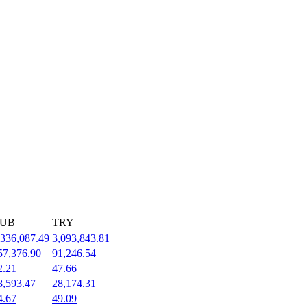
UB
TRY
,336,087.49
3,093,843.81
57,376.90
91,246.54
2.21
47.66
8,593.47
28,174.31
4.67
49.09