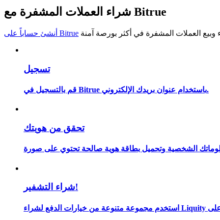
شراء العملات المشفرة مع Bitrue
كن متداول نسخ
استمتع بتقاسم الأرباح وعمولات نسخ التداول
أنشئ حساباً على Bitrue
تسجيل
قم بالتسجيل في Bitrue باستخدام عنوان بريدك الإلكتروني.
تحقق من هويتك
معلومة
شراء التشفير!