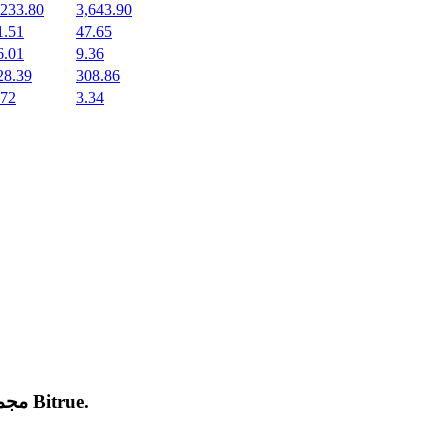
,233.80
3,643.90
1.51
47.65
6.01
9.36
28.39
308.86
.72
3.34
.
Bitrue
مجموعة من العملات المشفرة الجديدة المدرجة والرائجة على