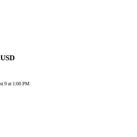
USD
إ
KAT إلى USD: 1 Katana يتحول إلى $0.00459 USD اعتباراً 