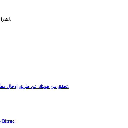
لشراء وبيع العملات المشفرة في أكثر بورصة آمنة.
تحقق من هويتك عن طريق إدخال معلوماتك الشخصية وتحميل بطاقة هوية صالحة تحتوي على صورة.
تحليل البيانات الضخمة بما في ذلك المعلومات التجارية، وما إلى ذلك.
استخدم مجموعة متنوعة من خيارات الدفع لشراء Katana على Bitrue.