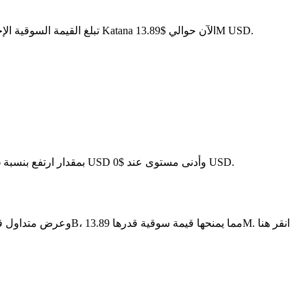
. مع عرض متداول قدره 3.08B KAT، تبلغ القيمة السوقية الإجمالية لـ Katana الآن حوالي $13.89M USD.
في آخر 24 ساعة، تقلب السعر بنسبة 0.21%، حيث وصل إلى أعلى مستوى عند $0 USD وأدنى مستوى عند $0 USD.
على مدار الأيام السبعة الماضية، تغير سعر Katana بمقدار ارتفع بنسبة 6.96%.