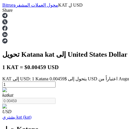
USD
ل
KAT
محول العملات المشفرة
Bitrue
Share
العقود الآجلة
لى United States Dollar
kat
تحويل Katana
1 KAT = $0.00459 USD
من August 9 at 1:00 PM
العقود الآجلة USDT
kat
kat
العقود الآجلة باستخدام USDT كضمان
USD
)
kat
(
kat
يشتري