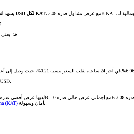
بـ $0.00459 USD لكل KAT
يشهد ات
على
. هذا يعني:
مقارنة بالشهر الماضي، Katana قد انخفض ب
بأمان وسهولة.
كيفية شراء (KAT