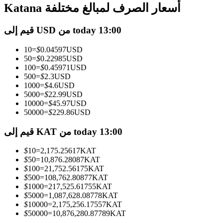
العقود الآجلة USDC
Katana أسعار الصرف لمبالغ مختلفة
العقود الآجلة باستخدام USDC كضمان
قيم إلى USD من today 13:00
10
=
$
0.04597
USD
50
=
$
0.22985
USD
100
=
$
0.45971
USD
500
=
$
2.3
USD
1000
=
$
4.6
USD
5000
=
$
22.99
USD
10000
=
$
45.97
USD
50000
=
$
229.86
USD
نسخ التداول
قيم إلى KAT من today 13:00
انضم إلى أفضل المتداولين
$
10
=
2,175.25617
KAT
$
50
=
10,876.28087
KAT
$
100
=
21,752.56175
KAT
$
500
=
108,762.80877
KAT
$
1000
=
217,525.61755
KAT
$
5000
=
1,087,628.08778
KAT
$
10000
=
2,175,256.17557
KAT
$
50000
=
10,876,280.87789
KAT