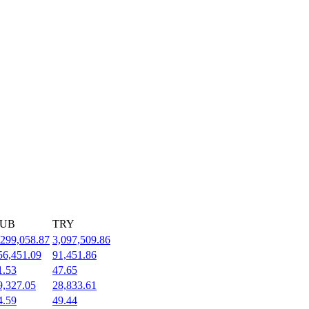
UB
TRY
,299,058.87
3,097,509.86
56,451.09
91,451.86
1.53
47.65
9,327.05
28,833.61
4.59
49.44