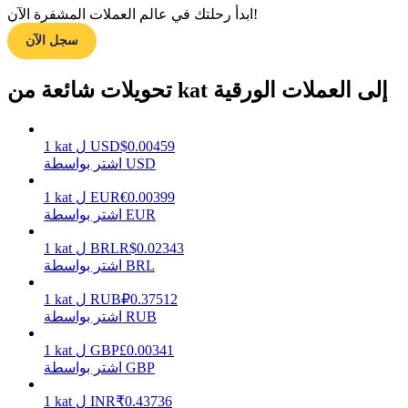
ابدأ رحلتك في عالم العملات المشفرة الآن!
سجل الآن
مرشد
تحويلات شائعة من kat إلى العملات الورقية
دليل المبتدئين للعقود الآجلة
0.00459
$
USD
ل
kat
1
اشتر بواسطة USD
0.00399
€
EUR
ل
kat
1
اشتر بواسطة EUR
0.02343
R$
BRL
ل
kat
1
اشتر بواسطة BRL
استراتيجيات التداول
0.37512
₽
RUB
ل
kat
1
تعلم كيفية البقاء مربحة
اشتر بواسطة RUB
0.00341
£
GBP
ل
kat
1
اشتر بواسطة GBP
0.43736
₹
INR
ل
kat
1