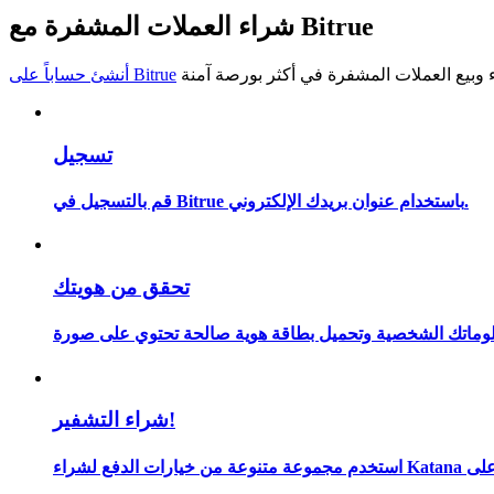
شراء العملات المشفرة مع Bitrue
كن متداول نسخ
استمتع بتقاسم الأرباح وعمولات نسخ التداول
أنشئ حساباً على Bitrue
تسجيل
قم بالتسجيل في Bitrue باستخدام عنوان بريدك الإلكتروني.
تحقق من هويتك
معلومة
شراء التشفير!