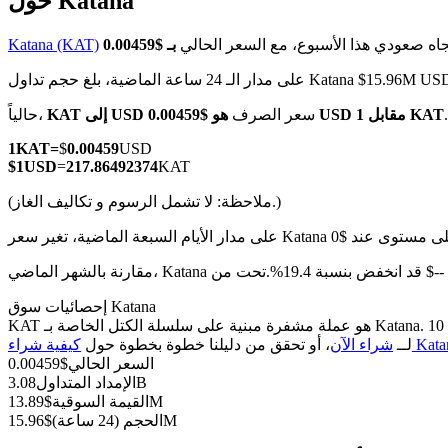
حول Katana
جاه صعودي هذا الأسبوع، مع السعر الحالي
Katana (KAT)
 مدار الـ 24 ساعة الماضية، بلغ حجم تداول Katana $15.96M USD
العقود الآجلة لـ COIN-M
هو $0.00459 USD مقابل 1 KAT
سعر الصرف
KAT إلى USD
حالياً،
العقود الآجلة للعملات المشفرة
1
KAT
=
$
0.00459
USD
$
1
USD
=
217.86492374
KAT
(ملاحظة: لا تشمل الرسوم و تكاليف الغاز.)
TradFi
مشتقات الأسهم والعملات الأجنبية والمعادن الثمينة والسلع
نسبة 19.4%.تحت من $-- USD.
إحصائيات سوق Katana
KAT هو عملة مشفرة مبنية على سلسلة الكتل الخاصة بـ Katana. لديها عرض أقصى قدره 10B، مع إجمالي عرض حالي قدره 10B وعرض متداول قدره 3.08B، مما يمنحها قيمة سوقية قدرها 13.89M. انقر هنا
Katana )
لــ
شراء الآن
، أو تحقق من دليلنا خطوة بخطوة حول
السعر الحالي
$
0.00459
3.08B
الإمداد المتداول
13.89M
القيمة السوقية
$
15.96M
الحجم (24 ساعة)
$