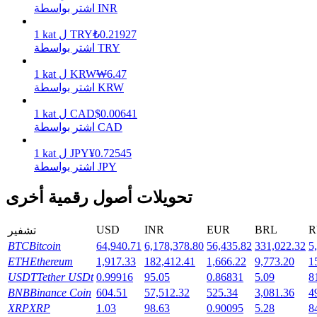
اشتر بواسطة INR
0.21927
₺
TRY
ل
kat
1
يكسب
اشتر بواسطة TRY
6.47
₩
KRW
ل
kat
1
اشتر بواسطة KRW
0.00641
$
CAD
ل
kat
1
اشتر بواسطة CAD
0.72545
¥
JPY
ل
kat
1
اشتر بواسطة JPY
خنزير الطاقة
تحويلات أصول رقمية أخرى
احصل على مكافآت تنافسية يوميًا
USD
INR
EUR
BRL
R
تشفير
BTC
Bitcoin
64,940.71
6,178,378.80
56,435.82
331,022.32
5
ETH
Ethereum
1,917.33
182,412.41
1,666.22
9,773.20
1
USDT
Tether USDt
0.99916
95.05
0.86831
5.09
8
BNB
Binance Coin
604.51
57,512.32
525.34
3,081.36
4
XRP
XRP
1.03
98.63
0.90095
5.28
8