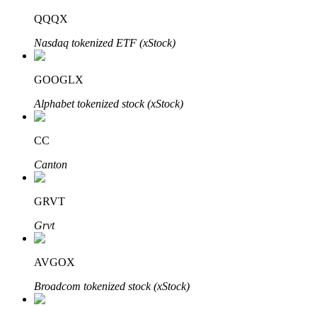
QQQX
Nasdaq tokenized ETF (xStock)
عمليات احتجاز BTR
GOOGLX
استثمارات حصرية لحاملي BTR
Alphabet tokenized stock (xStock)
CC
Canton
GRVT
Grvt
القروض
خدمة الاقتراض المدعومة بالعملات المشفرة
AVGOX
Broadcom tokenized stock (xStock)