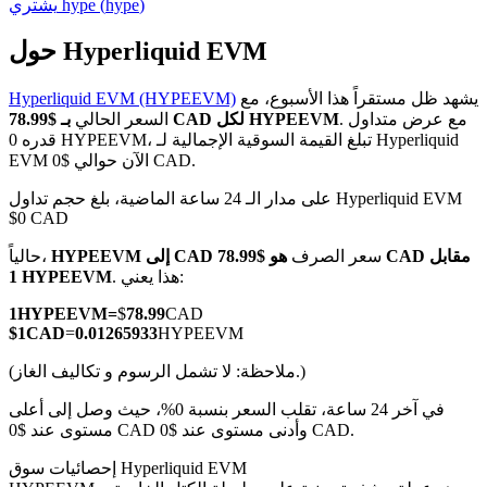
)
hype
(
hype
يشتري
حول Hyperliquid EVM
يشهد ظل مستقراً هذا الأسبوع، مع
Hyperliquid EVM (HYPEEVM)
العقود الآجلة لـ COIN-M
. مع عرض متداول
بـ $78.99 CAD لكل HYPEEVM
السعر الحالي
قدره 0 HYPEEVM، تبلغ القيمة السوقية الإجمالية لـ Hyperliquid
العقود الآجلة للعملات المشفرة
EVM الآن حوالي $0 CAD.
على مدار الـ 24 ساعة الماضية، بلغ حجم تداول Hyperliquid EVM
$0 CAD
TradFi
سعر الصرف
هو $78.99 CAD مقابل
HYPEEVM إلى CAD
حالياً،
مشتقات الأسهم والعملات الأجنبية والمعادن الثمينة والسلع
. هذا يعني:
1 HYPEEVM
1
HYPEEVM
=
$
78.99
CAD
$
1
CAD
=
0.01265933
HYPEEVM
(ملاحظة: لا تشمل الرسوم و تكاليف الغاز.)
في آخر 24 ساعة، تقلب السعر بنسبة 0%، حيث وصل إلى أعلى
مستوى عند $0 CAD وأدنى مستوى عند $0 CAD.
إحصائيات سوق Hyperliquid EVM