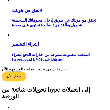
تحقق من هويتك
تحقق من هويتك عن طريق إدخال معلوماتك الشخصية
مرشد
وتحميل بطاقة هوية صالحة تحتوي على صورة.
دليل المبتدئين للعقود الآجلة
شراء التشفير!
استخدم مجموعة متنوعة من خيارات الدفع لشراء
Hyperliquid EVM على Bitrue.
ابدأ رحلتك في عالم العملات المشفرة الآن!
سجل الآن
استراتيجيات التداول
تعلم كيفية البقاء مربحة
تحويلات شائعة من hype إلى العملات
الورقية