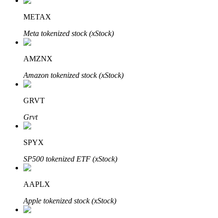
METAX
Meta tokenized stock (xStock)
AMZNX
الاستثمار التلقائي
Amazon tokenized stock (xStock)
احصل على أرباح طويلة الأجل وفوائد مرنة
GRVT
Grvt
SPYX
SP500 tokenized ETF (xStock)
AAPLX
تعلم الستاكينغ
Apple tokenized stock (xStock)
تعرف على كيفية كسب الدخل السلبي