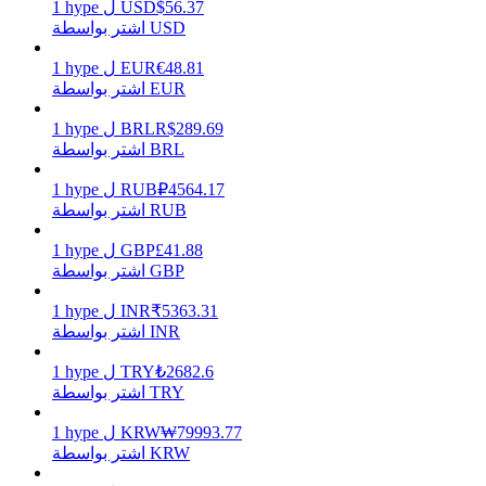
56.37
$
USD
ل
hype
1
اشتر بواسطة USD
48.81
€
EUR
ل
hype
1
يكسب
اشتر بواسطة EUR
289.69
R$
BRL
ل
hype
1
اشتر بواسطة BRL
4564.17
₽
RUB
ل
hype
1
اشتر بواسطة RUB
41.88
£
GBP
ل
hype
1
اشتر بواسطة GBP
5363.31
₹
INR
ل
hype
1
خنزير الطاقة
اشتر بواسطة INR
احصل على مكافآت تنافسية يوميًا
2682.6
₺
TRY
ل
hype
1
اشتر بواسطة TRY
79993.77
₩
KRW
ل
hype
1
اشتر بواسطة KRW