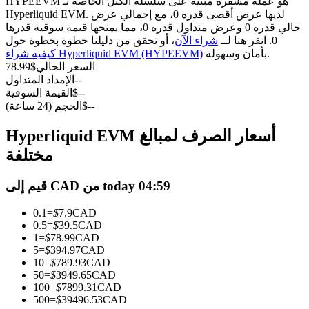
العقود الآجلة USDC
HYPEEVM هو عملة مشفرة مبنية على سلسلة الكتل الخاصة بـ
Hyperliquid EVM. لديها عرض أقصى قدره 0، مع إجمالي عرض
العقود الآجلة باستخدام USDC كضمان
حالي قدره 0 وعرض متداول قدره 0، مما يمنحها قيمة سوقية قدرها
0. انقر هنا لــ
شراء الآن
، أو تحقق من دليلنا خطوة بخطوة حول
بأمان وسهولة.
كيفية شراء Hyperliquid EVM (HYPEEVM)
السعر الحالي
$
78.99
--
الإمداد المتداول
--
$
القيمة السوقية
--
$
الحجم (24 ساعة)
Hyperliquid EVM أسعار الصرف لمبالغ
مختلفة
نسخ التداول
قيم إلى CAD من today 04:59
انضم إلى أفضل المتداولين
0.1
=
$
7.9
CAD
0.5
=
$
39.5
CAD
1
=
$
78.99
CAD
5
=
$
394.97
CAD
10
=
$
789.93
CAD
50
=
$
3949.65
CAD
100
=
$
7899.31
CAD
500
=
$
39496.53
CAD