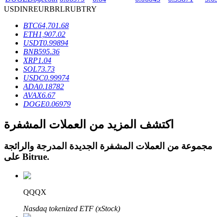
USD
INR
EUR
BRL
RUB
TRY
BTC
64,701.68
ETH
1,907.02
USDT
0.99894
BNB
595.36
عمليات احتجاز BTR
XRP
1.04
SOL
73.73
استثمارات حصرية لحاملي BTR
USDC
0.99974
ADA
0.18782
AVAX
6.67
DOGE
0.06979
اكتشف المزيد من العملات المشفرة
مجموعة من العملات المشفرة الجديدة المدرجة والرائجة
.
Bitrue
على
القروض
خدمة الاقتراض المدعومة بالعملات المشفرة
QQQX
Nasdaq tokenized ETF (xStock)