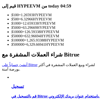
قيم إلى HYPEEVM من today 04:59
كن متداول نسخ
$
100
=
1.26593
HYPEEVM
استمتع بتقاسم الأرباح وعمولات نسخ التداول
$
500
=
6.32966
HYPEEVM
$
1000
=
12.65933
HYPEEVM
$
5000
=
63.29669
HYPEEVM
$
10000
=
126.59338
HYPEEVM
$
50000
=
632.96694
HYPEEVM
$
100000
=
1,265.93388
HYPEEVM
$
500000
=
6,329.66941
HYPEEVM
شراء العملات المشفرة مع Bitrue
معلومة
لشراء وبيع العملات المشفرة في أكثر
أنشئ حساباً على Bitrue
بورصة آمنة.
تحليل البيانات الضخمة بما في ذلك المعلومات التجارية، وما
إلى ذلك.
تسجيل
قم بالتسجيل في Bitrue باستخدام عنوان بريدك الإلكتروني.