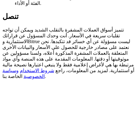
الفئة أو الأداء.
Deposit CASHCAT & Win
تنصل
Share 500000 CASHCAT prize pool
تتميز أسواق العملات المشفرة بالتقلب الشديد ويمكن أن تواجه
تقلبات سريعة في الأسعار. أنت وحدك المسؤول عن قراراتك
الاستثمارية وBitrue ليست مسؤولة عن أي خسائر قد تتكبدها. نحن
Exclusive for BitMart Users
نعتمد على مصادر خارجية للحصول على الأسعار والبيانات الأخرى
المتعلقة بالعملات المشفرة المذكورة أعلاه، ولسنا مسؤولين عن
Register & Trade to Win 500,000 USDT
موثوقيتها أو دقتها. المعلومات المقدمة على هذه المنصة وأي مواد
مرتبطة بها هي لأغراض إعلامية فقط ولا ينبغي اعتبارها نصيحة مالية
أو استثمارية. لمزيد من المعلومات، راجع
شروط الاستخدام
وسياسة
الخاصة بنا.
الخصوصية
Precious Metals Trading Carnival
Trade Gold & Silver · 33,333 USDT Bonus
USDT New User Exclusive 10% APR
USDT Flexible Staking | Daily Rewards