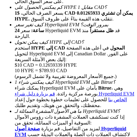
على سعر السوق الحالي.
كم يمكنني الحصول على HYPE مقابل 1 CAD؟
بسعر الصرف الحالي،
$1 CAD يمكن أن تشتري 0.01265933
تتقلب هذه القيمة بناءً على ظروف السوق.
HYPE.
كيف تغير سعر Hyperliquid EVM بمرور الوقت؟
سعر Hyperliquid EVM قد
ظل مستقراً
منذ
24 ساعة:
البارحة.
كيف يمكن تحويل HYPE إلى CAD؟
HYPE إلى CAD المحول
في أعلى هذه الصفحة
استخدم
الإحالة
لتحويل Hyperliquid EVM إلى Canadian Dollar على الفور.
إليك بعض الأمثلة السريعة:
قم بدعوة صديق لتحصل على مكافآت نقدية
$10 CAD = 0.12659339 HYPE
10 HYPE = $789.93 CAD
Deposit CASHCAT & Win
(جميع الأسعار المعروضة تقريبية ولا تشمل الرسوم.)
كيف يمكنني شراء 1 Hyperliquid EVM على Bitrue؟
، وهي
Bitrue
يمكنك شراء Hyperliquid EVM بأمان على
بورصة مركزية رائدة.
قم بزيارة دليل شراء Hyperliquid EVM
الخاص بنا
للحصول على تعليمات خطوة بخطوة حول إعداد
محفظتك، والتحقق من هويتك، وتقديم طلبك.
ما هي الأصول المشفرة المماثلة لـ Hyperliquid EVM؟
إذا كنت تستكشف العملات المشفرة ذات رؤوس الأموال
السوقية أو الميزات المماثلة، تحقق من:
لمزيد من التفاصيل، قم بزيارة
صفحة أصول Hyperliquid
لاكتشاف العملات ذات الصلة والعملات البديلة حسب
EVM