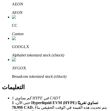
Bitrue
AI
AEON
AEON
CC
Canton
شركاء بيترو
GOOGLX
Alphabet tokenized stock (xStock)
AVGOX
Broadcom tokenized stock (xStock)
التعليمات
شركاء Bitrue
كم يساوي 1 HYPE في CAD؟
حتى الآن،
1 Hyperliquid EVM (HYPE) تساوي تقريبًا
تصل العمولات إلى 65٪!
يتم تحديث هذه القيمة في الوقت الحقيقي بناءً
$78.99 CAD.