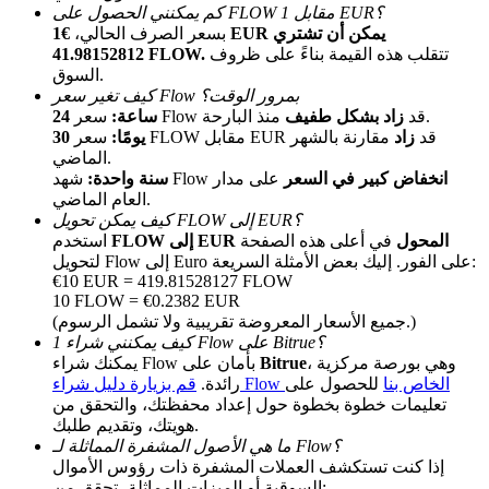
كم يمكنني الحصول على FLOW مقابل 1 EUR؟
بسعر الصرف الحالي،
€1 EUR يمكن أن تشتري
تتقلب هذه القيمة بناءً على ظروف
41.98152812 FLOW.
السوق.
كيف تغير سعر Flow بمرور الوقت؟
منذ البارحة.
سعر Flow قد
زاد بشكل طفيف
24 ساعة:
سعر FLOW مقابل EUR قد
زاد
مقارنة بالشهر
30 يومًا:
الماضي.
انخفاض كبير في السعر
على مدار
شهد Flow
سنة واحدة:
الإحالة
العام الماضي.
كيف يمكن تحويل FLOW إلى EUR؟
قم بدعوة صديق لتحصل على مكافآت نقدية
FLOW إلى EUR المحول
في أعلى هذه الصفحة
استخدم
لتحويل Flow إلى Euro على الفور. إليك بعض الأمثلة السريعة:
BTC Welcome Rewards
€10 EUR = 419.81528127 FLOW
10 FLOW = €0.2382 EUR
(جميع الأسعار المعروضة تقريبية ولا تشمل الرسوم.)
كيف يمكنني شراء 1 Flow على Bitrue؟
، وهي بورصة مركزية
Bitrue
يمكنك شراء Flow بأمان على
قم بزيارة دليل شراء Flow الخاص بنا
للحصول على
رائدة.
تعليمات خطوة بخطوة حول إعداد محفظتك، والتحقق من
هويتك، وتقديم طلبك.
ما هي الأصول المشفرة المماثلة لـ Flow؟
إذا كنت تستكشف العملات المشفرة ذات رؤوس الأموال
السوقية أو الميزات المماثلة، تحقق من: