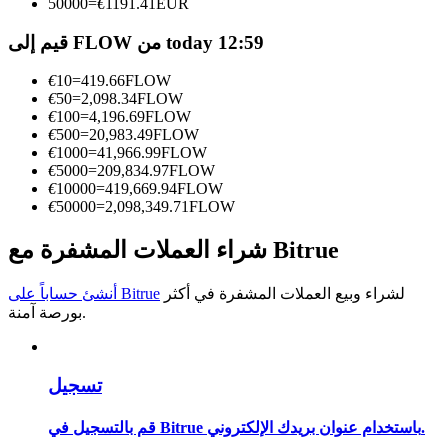
50000
=
€
1191.41
EUR
كن متداول نسخ
قيم إلى FLOW من today 12:59
استمتع بتقاسم الأرباح وعمولات نسخ التداول
€
10
=
419.66
FLOW
€
50
=
2,098.34
FLOW
€
100
=
4,196.69
FLOW
€
500
=
20,983.49
FLOW
€
1000
=
41,966.99
FLOW
€
5000
=
209,834.97
FLOW
€
10000
=
419,669.94
FLOW
€
50000
=
2,098,349.71
FLOW
شراء العملات المشفرة مع Bitrue
معلومة
لشراء وبيع العملات المشفرة في أكثر
أنشئ حساباً على Bitrue
تحليل البيانات الضخمة بما في ذلك المعلومات التجارية، وما
بورصة آمنة.
إلى ذلك.
تسجيل
قم بالتسجيل في Bitrue باستخدام عنوان بريدك الإلكتروني.