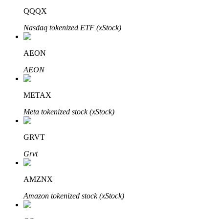
QQQX
Nasdaq tokenized ETF (xStock)
AEON
AEON
الاستثمار التلقائي
احصل على أرباح طويلة الأجل وفوائد مرنة
METAX
Meta tokenized stock (xStock)
GRVT
Grvt
AMZNX
تعلم الستاكينغ
Amazon tokenized stock (xStock)
تعرف على كيفية كسب الدخل السلبي