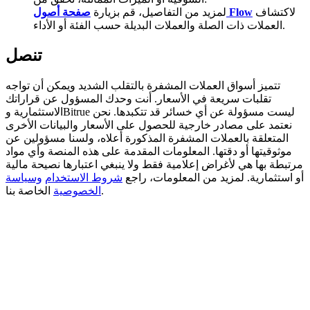
لاكتشاف
صفحة أصول Flow
لمزيد من التفاصيل، قم بزيارة
BTC Welcome Rewards
العملات ذات الصلة والعملات البديلة حسب الفئة أو الأداء.
Deposit & Trade BTC to Share 25000 USDT prize pool!
تنصل
تتميز أسواق العملات المشفرة بالتقلب الشديد ويمكن أن تواجه
تقلبات سريعة في الأسعار. أنت وحدك المسؤول عن قراراتك
Deposit CASHCAT & Win
الاستثمارية وBitrue ليست مسؤولة عن أي خسائر قد تتكبدها. نحن
نعتمد على مصادر خارجية للحصول على الأسعار والبيانات الأخرى
Share 500000 CASHCAT prize pool
المتعلقة بالعملات المشفرة المذكورة أعلاه، ولسنا مسؤولين عن
موثوقيتها أو دقتها. المعلومات المقدمة على هذه المنصة وأي مواد
مرتبطة بها هي لأغراض إعلامية فقط ولا ينبغي اعتبارها نصيحة مالية
أو استثمارية. لمزيد من المعلومات، راجع
شروط الاستخدام
وسياسة
Exclusive for BitMart Users
الخاصة بنا.
الخصوصية
Register & Trade to Win 500,000 USDT
Precious Metals Trading Carnival
Trade Gold & Silver · 33,333 USDT Bonus