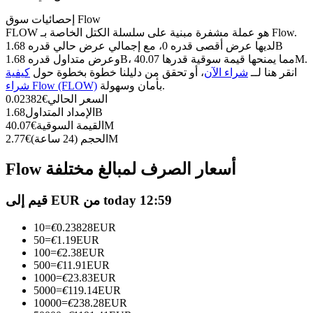
العقود الآجلة USDC
إحصائيات سوق Flow
العقود الآجلة باستخدام USDC كضمان
FLOW هو عملة مشفرة مبنية على سلسلة الكتل الخاصة بـ Flow.
لديها عرض أقصى قدره 0، مع إجمالي عرض حالي قدره 1.68B
وعرض متداول قدره 1.68B، مما يمنحها قيمة سوقية قدرها 40.07M.
انقر هنا لــ
شراء الآن
، أو تحقق من دليلنا خطوة بخطوة حول
كيفية
بأمان وسهولة.
شراء Flow (FLOW)
السعر الحالي
€
0.02382
1.68B
الإمداد المتداول
40.07M
القيمة السوقية
€
2.77M
الحجم (24 ساعة)
€
Flow أسعار الصرف لمبالغ مختلفة
نسخ التداول
انضم إلى أفضل المتداولين
قيم إلى EUR من today 12:59
10
=
€
0.23828
EUR
50
=
€
1.19
EUR
100
=
€
2.38
EUR
500
=
€
11.91
EUR
1000
=
€
23.83
EUR
5000
=
€
119.14
EUR
10000
=
€
238.28
EUR