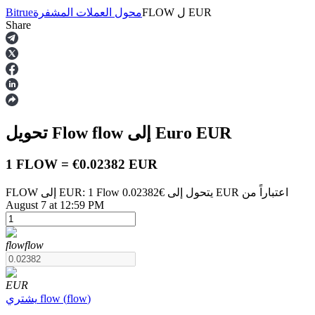
EUR
ل
FLOW
محول العملات المشفرة
Bitrue
Share
العقود الآجلة
EUR
إلى Euro
flow
تحويل Flow
1 FLOW = €0.02382 EUR
FLOW إلى EUR: 1 Flow يتحول إلى €0.02382 EUR اعتباراً من
August 7 at 12:59 PM
العقود الآجلة USDT
العقود الآجلة باستخدام USDT كضمان
flow
flow
EUR
)
flow
(
flow
يشتري