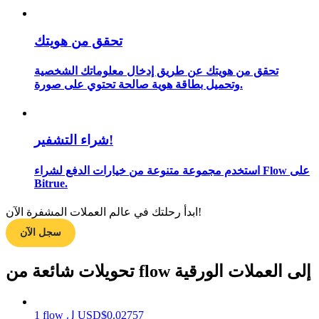
تحقق من هويتك
مرشد
تحقق من هويتك عن طريق إدخال معلوماتك الشخصية
دليل المبتدئين للعقود الآجلة
وتحميل بطاقة هوية صالحة تحتوي على صورة.
شراء التشفير!
استخدم مجموعة متنوعة من خيارات الدفع لشراء Flow على
Bitrue.
ابدأ رحلتك في عالم العملات المشفرة الآن!
استراتيجيات التداول
سجل الآن
تعلم كيفية البقاء مربحة
تحويلات شائعة من flow إلى العملات الورقية
0.02757
$
USD
ل
flow
1