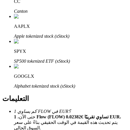
Bitrue
AI
CC
Canton
AAPLX
Apple tokenized stock (xStock)
شركاء بيترو
SPYX
SP500 tokenized ETF (xStock)
GOOGLX
Alphabet tokenized stock (xStock)
التعليمات
شركاء Bitrue
كم يساوي 1 FLOW في EUR؟
1 Flow (FLOW) تساوي تقريبًا €0.02382 EUR.
حتى الآن،
تصل العمولات إلى 65٪!
يتم تحديث هذه القيمة في الوقت الحقيقي بناءً على سعر
السوق الحالي.