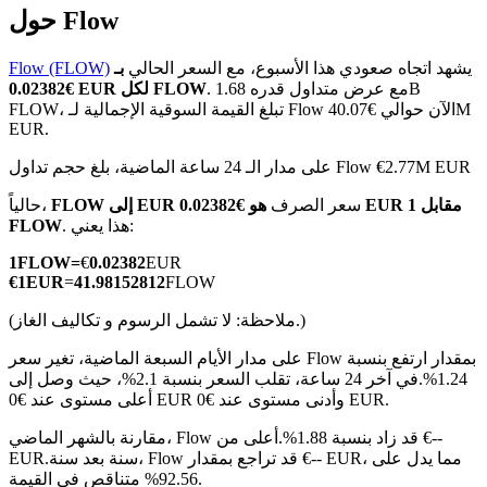
حول Flow
يشهد اتجاه صعودي هذا الأسبوع، مع السعر الحالي
بـ
Flow (FLOW)
. مع عرض متداول قدره 1.68B
€0.02382 EUR لكل FLOW
FLOW، تبلغ القيمة السوقية الإجمالية لـ Flow الآن حوالي €40.07M
العقود الآجلة لـ COIN-M
EUR.
العقود الآجلة للعملات المشفرة
على مدار الـ 24 ساعة الماضية، بلغ حجم تداول Flow €2.77M EUR
سعر الصرف
هو €0.02382 EUR مقابل 1
FLOW إلى EUR
حالياً،
. هذا يعني:
FLOW
TradFi
1
FLOW
=
€
0.02382
EUR
مشتقات الأسهم والعملات الأجنبية والمعادن الثمينة والسلع
€
1
EUR
=
41.98152812
FLOW
(ملاحظة: لا تشمل الرسوم و تكاليف الغاز.)
على مدار الأيام السبعة الماضية، تغير سعر Flow بمقدار ارتفع بنسبة
1.24%.
في آخر 24 ساعة، تقلب السعر بنسبة 2.1%، حيث وصل إلى
أعلى مستوى عند €0 EUR وأدنى مستوى عند €0 EUR.
مقارنة بالشهر الماضي، Flow قد زاد بنسبة 1.88%.أعلى من €--
سنة بعد سنة، Flow قد تراجع بمقدار €-- EUR، مما يدل على
EUR.
92.56% متناقص في القيمة.