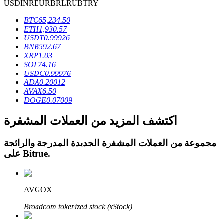
USD
INR
EUR
BRL
RUB
TRY
BTC
65,234.50
ETH
1,930.57
USDT
0.99926
BNB
592.67
عمليات احتجاز BTR
XRP
1.03
SOL
74.16
استثمارات حصرية لحاملي BTR
USDC
0.99976
ADA
0.20012
AVAX
6.50
DOGE
0.07009
اكتشف المزيد من العملات المشفرة
مجموعة من العملات المشفرة الجديدة المدرجة والرائجة
.
Bitrue
على
القروض
AVGOX
خدمة الاقتراض المدعومة بالعملات المشفرة
Broadcom tokenized stock (xStock)