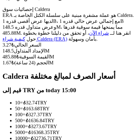
العقود الآجلة USDC
إحصائيات سوق Caldera
العقود الآجلة باستخدام USDC كضمان
ERA هو عملة مشفرة مبنية على سلسلة الكتل الخاصة بـ Caldera.
لديها عرض أقصى قدره 1B، مع إجمالي عرض حالي قدره 1B
وعرض متداول قدره 148.5M، مما يمنحها قيمة سوقية قدرها
485.88M. انقر هنا لــ
شراء الآن
، أو تحقق من دليلنا خطوة بخطوة
بأمان وسهولة.
كيفية شراء Caldera (ERA)
حول
السعر الحالي
₺
3.27
148.5M
الإمداد المتداول
485.88M
القيمة السوقية
₺
1.67M
الحجم (24 ساعة)
₺
Caldera أسعار الصرف لمبالغ مختلفة
نسخ التداول
انضم إلى أفضل المتداولين
قيم إلى TRY من today 15:00
10
=
₺
32.74
TRY
50
=
₺
163.68
TRY
100
=
₺
327.37
TRY
500
=
₺
1636.84
TRY
1000
=
₺
3273.67
TRY
5000
=
₺
16368.35
TRY
10000
=
₺
32736.71
TRY