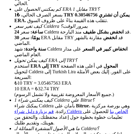
الحالي.
كم يمكنني الحصول على ERA مقابل 1 TRY؟
بسعر الصرف الحالي،
₺1 TRY يمكن أن تشتري 0.30546756
تتقلب هذه القيمة بناءً على ظروف السوق.
ERA.
كيف تغير سعر Caldera بمرور الوقت؟
منذ البارحة.
سعر Caldera قد
انخفض بشكل طفيف
24 ساعة:
سعر ERA مقابل TRY قد
انخفض
مقارنة بالشهر
30 يومًا:
الماضي.
انخفاض كبير في السعر
على مدار
شهد Caldera
سنة واحدة:
الإحالة
العام الماضي.
كيف يمكن تحويل ERA إلى TRY؟
قم بدعوة صديق لتحصل على مكافآت نقدية
ERA إلى TRY المحول
في أعلى هذه الصفحة
استخدم
لتحويل Caldera إلى Turkish Lira على الفور. إليك بعض الأمثلة
BTC Welcome Rewards
السريعة:
₺10 TRY = 3.05467563 ERA
10 ERA = ₺32.74 TRY
(جميع الأسعار المعروضة تقريبية ولا تشمل الرسوم.)
كيف يمكنني شراء 1 Caldera على Bitrue؟
، وهي بورصة مركزية
Bitrue
يمكنك شراء Caldera بأمان على
قم بزيارة دليل شراء Caldera الخاص بنا
للحصول على
رائدة.
تعليمات خطوة بخطوة حول إعداد محفظتك، والتحقق من
هويتك، وتقديم طلبك.
ما هي الأصول المشفرة المماثلة لـ Caldera؟