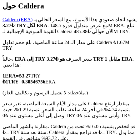
حول Caldera
يشهد اتجاه صعودي هذا الأسبوع، مع السعر الحالي
بـ
Caldera (ERA)
. مع عرض متداول قدره 148.5M ERA، تبلغ
₺3.27 TRY لكل ERA
القيمة السوقية الإجمالية لـ Caldera الآن حوالي ₺485.88M TRY.
العقود الآجلة لـ COIN-M
على مدار الـ 24 ساعة الماضية، بلغ حجم تداول Caldera ₺1.67M
العقود الآجلة للعملات المشفرة
TRY
.
هو ₺3.27 TRY مقابل 1 ERA
سعر الصرف
ERA إلى TRY
حالياً،
هذا يعني:
TradFi
1
ERA
=
₺
3.27
TRY
مشتقات الأسهم والعملات الأجنبية والمعادن الثمينة والسلع
₺
1
TRY
=
0.30546756
ERA
(ملاحظة: لا تشمل الرسوم و تكاليف الغاز.)
على مدار الأيام السبعة الماضية، تغير سعر Caldera بمقدار ارتفع
بنسبة 4.74%.
في آخر 24 ساعة، تقلب السعر بنسبة 1.29%، حيث
وصل إلى أعلى مستوى عند ₺0 TRY وأدنى مستوى عند ₺0 TRY.
مقارنة بالشهر الماضي، Caldera قد انخفض بنسبة 16.05%.تحت من
سنة بعد سنة، Caldera قد تراجع بمقدار ₺-- TRY، مما يدل
₺-- TRY.
على 93.72% متناقص في القيمة.