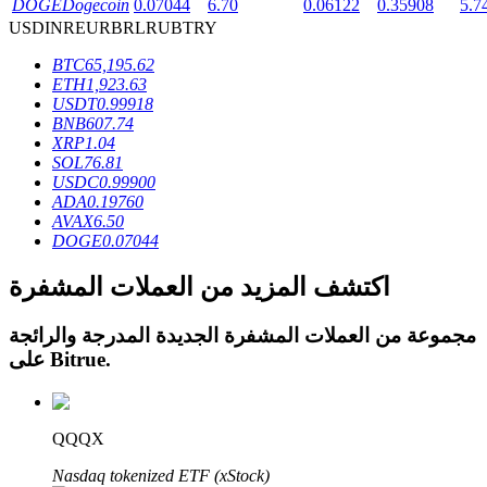
DOGE
Dogecoin
0.07044
6.70
0.06122
0.35908
5.7
USD
INR
EUR
BRL
RUB
TRY
BTC
65,195.62
ETH
1,923.63
USDT
0.99918
عمليات احتجاز BTR
BNB
607.74
XRP
1.04
استثمارات حصرية لحاملي BTR
SOL
76.81
USDC
0.99900
ADA
0.19760
AVAX
6.50
DOGE
0.07044
اكتشف المزيد من العملات المشفرة
مجموعة من العملات المشفرة الجديدة المدرجة والرائجة
.
Bitrue
على
القروض
خدمة الاقتراض المدعومة بالعملات المشفرة
QQQX
Nasdaq tokenized ETF (xStock)