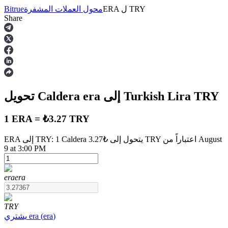
TRY
ل
ERA
محول العملات المشفرة
Bitrue
Share
العقود الآجلة
TRY
إلى Turkish Lira
era
تحويل Caldera
1 ERA = ₺3.27 TRY
ERA إلى TRY: 1 Caldera يتحول إلى ₺3.27 TRY اعتباراً من August
9 at 3:00 PM
العقود الآجلة USDT
العقود الآجلة باستخدام USDT كضمان
era
era
TRY
)
era
(
era
يشتري