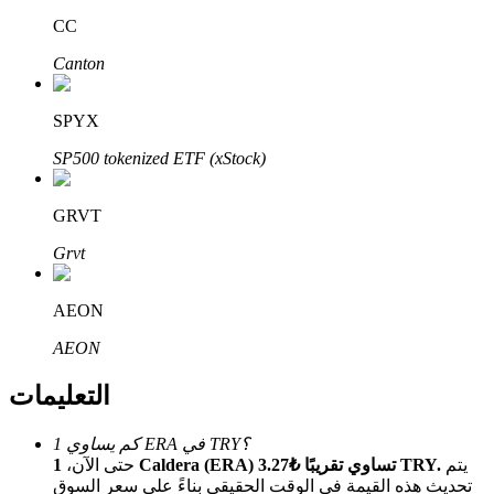
Bitrue
AI
CC
Canton
SPYX
SP500 tokenized ETF (xStock)
شركاء بيترو
GRVT
Grvt
AEON
AEON
التعليمات
شركاء Bitrue
كم يساوي 1 ERA في TRY؟
تصل العمولات إلى 65٪!
يتم
1 Caldera (ERA) تساوي تقريبًا ₺3.27 TRY.
حتى الآن،
تحديث هذه القيمة في الوقت الحقيقي بناءً على سعر السوق