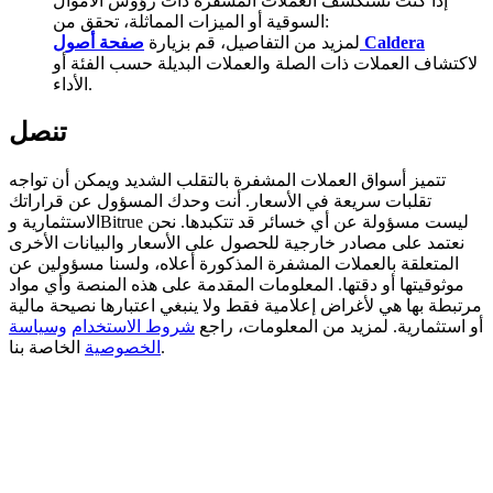
إذا كنت تستكشف العملات المشفرة ذات رؤوس الأموال
السوقية أو الميزات المماثلة، تحقق من:
BTC Welcome Rewards
صفحة أصول Caldera
لمزيد من التفاصيل، قم بزيارة
لاكتشاف العملات ذات الصلة والعملات البديلة حسب الفئة أو
Deposit & Trade BTC to Share 25000 USDT prize pool!
الأداء.
تنصل
Deposit CASHCAT & Win
تتميز أسواق العملات المشفرة بالتقلب الشديد ويمكن أن تواجه
تقلبات سريعة في الأسعار. أنت وحدك المسؤول عن قراراتك
Share 500000 CASHCAT prize pool
الاستثمارية وBitrue ليست مسؤولة عن أي خسائر قد تتكبدها. نحن
نعتمد على مصادر خارجية للحصول على الأسعار والبيانات الأخرى
المتعلقة بالعملات المشفرة المذكورة أعلاه، ولسنا مسؤولين عن
موثوقيتها أو دقتها. المعلومات المقدمة على هذه المنصة وأي مواد
Exclusive for BitMart Users
مرتبطة بها هي لأغراض إعلامية فقط ولا ينبغي اعتبارها نصيحة مالية
أو استثمارية. لمزيد من المعلومات، راجع
شروط الاستخدام
وسياسة
Register & Trade to Win 500,000 USDT
الخاصة بنا.
الخصوصية
Precious Metals Trading Carnival
Trade Gold & Silver · 33,333 USDT Bonus