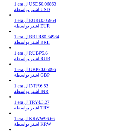
0.06863
$
USD
ل
era
1
اشتر بواسطة USD
0.05964
€
EUR
ل
era
1
يكسب
اشتر بواسطة EUR
0.34984
R$
BRL
ل
era
1
اشتر بواسطة BRL
5.6
₽
RUB
ل
era
1
اشتر بواسطة RUB
0.05096
£
GBP
ل
era
1
اشتر بواسطة GBP
خنزير الطاقة
6.53
₹
INR
ل
era
1
اشتر بواسطة INR
احصل على مكافآت تنافسية يوميًا
3.27
₺
TRY
ل
era
1
اشتر بواسطة TRY
96.66
₩
KRW
ل
era
1
اشتر بواسطة KRW