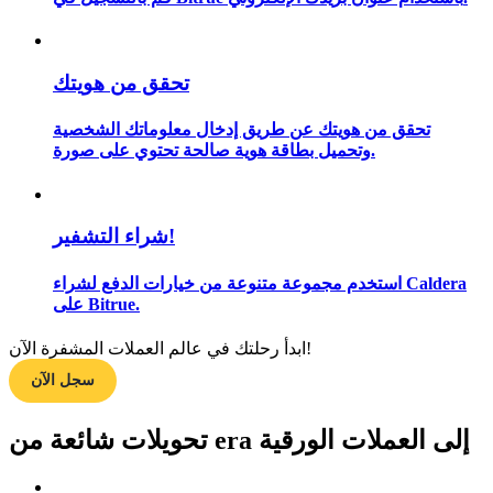
تحقق من هويتك
مرشد
تحقق من هويتك عن طريق إدخال معلوماتك الشخصية
دليل المبتدئين للعقود الآجلة
وتحميل بطاقة هوية صالحة تحتوي على صورة.
شراء التشفير!
استخدم مجموعة متنوعة من خيارات الدفع لشراء Caldera
على Bitrue.
ابدأ رحلتك في عالم العملات المشفرة الآن!
استراتيجيات التداول
سجل الآن
تعلم كيفية البقاء مربحة
تحويلات شائعة من era إلى العملات الورقية