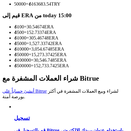
50000
=
₺
163683.54
TRY
كن متداول نسخ
قيم إلى ERA من today 15:00
استمتع بتقاسم الأرباح وعمولات نسخ التداول
₺
100
=
30.54674
ERA
₺
500
=
152.73374
ERA
₺
1000
=
305.46748
ERA
₺
5000
=
1,527.33742
ERA
₺
10000
=
3,054.67485
ERA
₺
50000
=
15,273.37425
ERA
₺
100000
=
30,546.7485
ERA
₺
500000
=
152,733.7425
ERA
شراء العملات المشفرة مع Bitrue
معلومة
تحليل البيانات الضخمة بما في ذلك المعلومات التجارية، وما
لشراء وبيع العملات المشفرة في أكثر
أنشئ حساباً على Bitrue
إلى ذلك.
بورصة آمنة.
تسجيل
قم بالتسجيل في Bitrue باستخدام عنوان بريدك الإلكتروني.