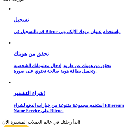
تسجيل
مرشد
قم بالتسجيل في Bitrue باستخدام عنوان بريدك الإلكتروني.
دليل المبتدئين للعقود الآجلة
تحقق من هويتك
تحقق من هويتك عن طريق إدخال معلوماتك الشخصية
وتحميل بطاقة هوية صالحة تحتوي على صورة.
استراتيجيات التداول
شراء التشفير!
تعلم كيفية البقاء مربحة
استخدم مجموعة متنوعة من خيارات الدفع لشراء Ethereum
Name Service على Bitrue.
ابدأ رحلتك في عالم العملات المشفرة الآن!