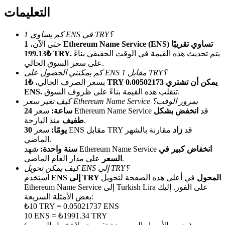
التعليمات
كم يساوي 1 ENS في TRY؟
حتى الآن،
1 Ethereum Name Service (ENS) تساوي تقريبًا
يتم تحديث هذه القيمة في الوقت الحقيقي بناءً
₺199.13 TRY.
على سعر السوق الحالي.
كم يمكنني الحصول على ENS مقابل 1 TRY؟
بسعر الصرف الحالي،
₺1 TRY يمكن أن تشتري 0.00502173
الإحالة
تتقلب هذه القيمة بناءً على ظروف السوق.
ENS.
كيف تغير سعر Ethereum Name Service بمرور الوقت؟
قم بدعوة صديق لتحصل على مكافآت نقدية
سعر Ethereum Name Service قد
انخفض بشكل
24 ساعة:
منذ البارحة.
طفيف
Deposit CASHCAT & Win
سعر ENS مقابل TRY قد
زاد
مقارنة بالشهر
30 يومًا:
الماضي.
انخفاض كبير في
شهد Ethereum Name Service
سنة واحدة:
على مدار العام الماضي.
السعر
كيف يمكن تحويل ENS إلى TRY؟
ENS إلى TRY المحول
في أعلى هذه الصفحة لتحويل
استخدم
Ethereum Name Service إلى Turkish Lira على الفور. إليك
بعض الأمثلة السريعة:
₺10 TRY = 0.05021737 ENS
10 ENS = ₺1991.34 TRY