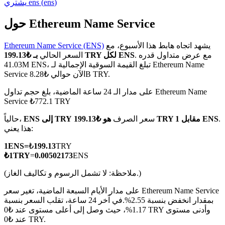
)
ens
(
ens
يشتري
حول Ethereum Name Service
يشهد اتجاه هابط هذا الأسبوع، مع
Ethereum Name Service (ENS)
العقود الآجلة لـ COIN-M
. مع عرض متداول قدره
بـ ₺199.13 TRY لكل ENS
السعر الحالي
41.03M ENS، تبلغ القيمة السوقية الإجمالية لـ Ethereum Name
العقود الآجلة للعملات المشفرة
Service الآن حوالي ₺8.28B TRY.
على مدار الـ 24 ساعة الماضية، بلغ حجم تداول Ethereum Name
Service ₺772.1 TRY
TradFi
.
هو ₺199.13 TRY مقابل 1 ENS
سعر الصرف
ENS إلى TRY
حالياً،
مشتقات الأسهم والعملات الأجنبية والمعادن الثمينة والسلع
هذا يعني:
1
ENS
=
₺
199.13
TRY
₺
1
TRY
=
0.00502173
ENS
(ملاحظة: لا تشمل الرسوم و تكاليف الغاز.)
على مدار الأيام السبعة الماضية، تغير سعر Ethereum Name Service
بمقدار انخفض بنسبة 2.55%.
في آخر 24 ساعة، تقلب السعر بنسبة
1.17%، حيث وصل إلى أعلى مستوى عند ₺0 TRY وأدنى مستوى
عند ₺0 TRY.