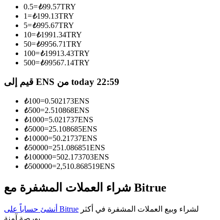
0.5
=
₺
99.57
TRY
1
=
₺
199.13
TRY
كن متداول نسخ
5
=
₺
995.67
TRY
استمتع بتقاسم الأرباح وعمولات نسخ التداول
10
=
₺
1991.34
TRY
50
=
₺
9956.71
TRY
100
=
₺
19913.43
TRY
500
=
₺
99567.14
TRY
قيم إلى ENS من today 22:59
₺
100
=
0.502173
ENS
₺
500
=
2.510868
ENS
₺
1000
=
5.021737
ENS
₺
5000
=
25.108685
ENS
معلومة
₺
10000
=
50.21737
ENS
₺
50000
=
251.086851
ENS
تحليل البيانات الضخمة بما في ذلك المعلومات التجارية، وما
₺
100000
=
502.173703
ENS
إلى ذلك.
₺
500000
=
2,510.868519
ENS
شراء العملات المشفرة مع Bitrue
لشراء وبيع العملات المشفرة في أكثر
أنشئ حساباً على Bitrue
بورصة آمنة.