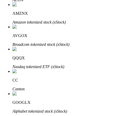
Bitrue
AI
AMZNX
Amazon tokenized stock (xStock)
AVGOX
Broadcom tokenized stock (xStock)
شركاء بيترو
QQQX
Nasdaq tokenized ETF (xStock)
CC
Canton
شركاء Bitrue
GOOGLX
تصل العمولات إلى 65٪!
Alphabet tokenized stock (xStock)