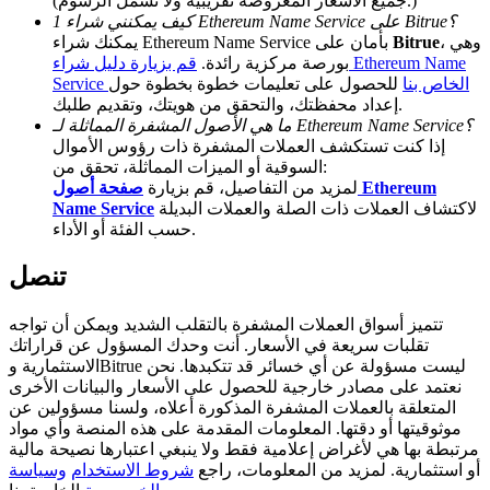
(جميع الأسعار المعروضة تقريبية ولا تشمل الرسوم.)
كيف يمكنني شراء 1 Ethereum Name Service على Bitrue؟
Deposit CASHCAT & Win
، وهي
Bitrue
يمكنك شراء Ethereum Name Service بأمان على
بورصة مركزية رائدة.
قم بزيارة دليل شراء Ethereum Name
Share 500000 CASHCAT prize pool
Service الخاص بنا
للحصول على تعليمات خطوة بخطوة حول
إعداد محفظتك، والتحقق من هويتك، وتقديم طلبك.
ما هي الأصول المشفرة المماثلة لـ Ethereum Name Service؟
إذا كنت تستكشف العملات المشفرة ذات رؤوس الأموال
السوقية أو الميزات المماثلة، تحقق من:
Exclusive for BitMart Users
لمزيد من التفاصيل، قم بزيارة
صفحة أصول Ethereum
Register & Trade to Win 500,000 USDT
لاكتشاف العملات ذات الصلة والعملات البديلة
Name Service
حسب الفئة أو الأداء.
تنصل
Precious Metals Trading Carnival
تتميز أسواق العملات المشفرة بالتقلب الشديد ويمكن أن تواجه
Trade Gold & Silver · 33,333 USDT Bonus
تقلبات سريعة في الأسعار. أنت وحدك المسؤول عن قراراتك
الاستثمارية وBitrue ليست مسؤولة عن أي خسائر قد تتكبدها. نحن
نعتمد على مصادر خارجية للحصول على الأسعار والبيانات الأخرى
المتعلقة بالعملات المشفرة المذكورة أعلاه، ولسنا مسؤولين عن
موثوقيتها أو دقتها. المعلومات المقدمة على هذه المنصة وأي مواد
USDT New User Exclusive 10% APR
مرتبطة بها هي لأغراض إعلامية فقط ولا ينبغي اعتبارها نصيحة مالية
USDT Flexible Staking | Daily Rewards
أو استثمارية. لمزيد من المعلومات، راجع
شروط الاستخدام
وسياسة