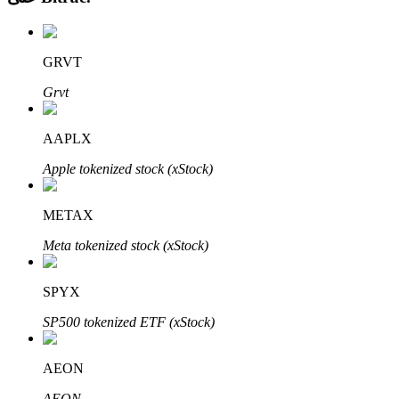
GRVT
Grvt
الاستثمار التلقائي
AAPLX
احصل على أرباح طويلة الأجل وفوائد مرنة
Apple tokenized stock (xStock)
METAX
Meta tokenized stock (xStock)
SPYX
SP500 tokenized ETF (xStock)
تعلم الستاكينغ
AEON
تعرف على كيفية كسب الدخل السلبي
AEON