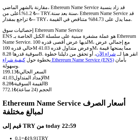
العقود الآجلة USDC
مقارنة بالشهر الماضي، Ethereum Name Service قد زاد بنسبة
العقود الآجلة باستخدام USDC كضمان
سنة بعد سنة، Ethereum Name Service قد
1.2%.أعلى من ₺-- TRY.
تراجع بمقدار ₺-- TRY، مما يدل على 84.73% متناقص في القيمة.
إحصائيات سوق Ethereum Name Service
ENS هو عملة مشفرة مبنية على سلسلة الكتل الخاصة بـ Ethereum
Name Service. لديها عرض أقصى قدره 100M، مع إجمالي عرض
حالي قدره 100M وعرض متداول قدره 41.03M، مما يمنحها قيمة
سوقية قدرها 8.28B. انقر هنا لــ
شراء الآن
، أو تحقق من دليلنا خطوة
بأمان
كيفية شراء Ethereum Name Service (ENS)
بخطوة حول
وسهولة.
السعر الحالي
₺
199.13
نسخ التداول
41.03M
الإمداد المتداول
8.28B
القيمة السوقية
₺
انضم إلى أفضل المتداولين
الحجم (24 ساعة)
₺
772.1
Ethereum Name Service أسعار الصرف
لمبالغ مختلفة
قيم إلى TRY من today 22:59
0.1
=
₺
19.91
TRY