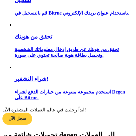
تسجيل
قم بالتسجيل في Bitrue باستخدام عنوان بريدك الإلكتروني.
مرشد
دليل المبتدئين للعقود الآجلة
تحقق من هويتك
تحقق من هويتك عن طريق إدخال معلوماتك الشخصية
وتحميل بطاقة هوية صالحة تحتوي على صورة.
شراء التشفير!
استخدم مجموعة متنوعة من خيارات الدفع لشراء Degen
على Bitrue.
استراتيجيات التداول
تعلم كيفية البقاء مربحة
ابدأ رحلتك في عالم العملات المشفرة الآن!
سجل الآن
تحويلات شائعة من degen إلى العملات