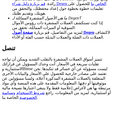
قم بزيارة دليل شراء Degen الخاص بنا
للحصول على
رائدة.
Deposit CASHCAT & Win
تعليمات خطوة بخطوة حول إعداد محفظتك، والتحقق من
هويتك، وتقديم طلبك.
Share 500000 CASHCAT prize pool
ما هي الأصول المشفرة المماثلة لـ Degen؟
إذا كنت تستكشف العملات المشفرة ذات رؤوس الأموال
السوقية أو الميزات المماثلة، تحقق من:
لاكتشاف
صفحة أصول Degen
لمزيد من التفاصيل، قم بزيارة
العملات ذات الصلة والعملات البديلة حسب الفئة أو الأداء.
Exclusive for BitMart Users
تنصل
Register & Trade to Win 500,000 USDT
تتميز أسواق العملات المشفرة بالتقلب الشديد ويمكن أن تواجه
تقلبات سريعة في الأسعار. أنت وحدك المسؤول عن قراراتك
الاستثمارية وBitrue ليست مسؤولة عن أي خسائر قد تتكبدها. نحن
Precious Metals Trading Carnival
نعتمد على مصادر خارجية للحصول على الأسعار والبيانات الأخرى
Trade Gold & Silver · 33,333 USDT Bonus
المتعلقة بالعملات المشفرة المذكورة أعلاه، ولسنا مسؤولين عن
موثوقيتها أو دقتها. المعلومات المقدمة على هذه المنصة وأي مواد
مرتبطة بها هي لأغراض إعلامية فقط ولا ينبغي اعتبارها نصيحة مالية
أو استثمارية. لمزيد من المعلومات، راجع
شروط الاستخدام
وسياسة
الخاصة بنا.
الخصوصية
USDT New User Exclusive 10% APR
USDT Flexible Staking | Daily Rewards