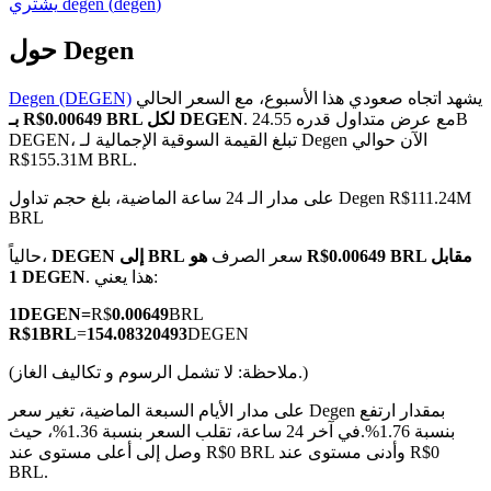
)
degen
(
degen
يشتري
حول Degen
يشهد اتجاه صعودي هذا الأسبوع، مع السعر الحالي
Degen (DEGEN)
العقود الآجلة لـ COIN-M
. مع عرض متداول قدره 24.55B
بـ R$0.00649 BRL لكل DEGEN
DEGEN، تبلغ القيمة السوقية الإجمالية لـ Degen الآن حوالي
العقود الآجلة للعملات المشفرة
R$155.31M BRL.
على مدار الـ 24 ساعة الماضية، بلغ حجم تداول Degen R$111.24M
BRL
TradFi
سعر الصرف
هو R$0.00649 BRL مقابل
DEGEN إلى BRL
حالياً،
مشتقات الأسهم والعملات الأجنبية والمعادن الثمينة والسلع
. هذا يعني:
1 DEGEN
1
DEGEN
=
R$
0.00649
BRL
R$
1
BRL
=
154.08320493
DEGEN
(ملاحظة: لا تشمل الرسوم و تكاليف الغاز.)
على مدار الأيام السبعة الماضية، تغير سعر Degen بمقدار ارتفع
بنسبة 1.76%.
في آخر 24 ساعة، تقلب السعر بنسبة 1.36%، حيث
وصل إلى أعلى مستوى عند R$0 BRL وأدنى مستوى عند R$0
BRL.