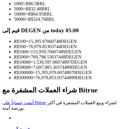
1000
=
R$
6.5
BRL
5000
=
R$
32.48
BRL
كن متداول نسخ
10000
=
R$
64.95
BRL
50000
=
R$
324.76
BRL
استمتع بتقاسم الأرباح وعمولات نسخ التداول
قيم إلى DEGEN من today 05:00
R$
100
=
15,395.97060748
DEGEN
R$
500
=
76,979.85303744
DEGEN
R$
1000
=
153,959.70607489
DEGEN
R$
5000
=
769,798.53037448
DEGEN
R$
10000
=
1,539,597.06074897
DEGEN
R$
50000
=
7,697,985.30374489
DEGEN
R$
100000
=
15,395,970.60748979
DEGEN
R$
500000
=
76,979,853.03744899
DEGEN
معلومة
تحليل البيانات الضخمة بما في ذلك المعلومات التجارية، وما
شراء العملات المشفرة مع Bitrue
إلى ذلك.
لشراء وبيع العملات المشفرة في أكثر
أنشئ حساباً على Bitrue
بورصة آمنة.