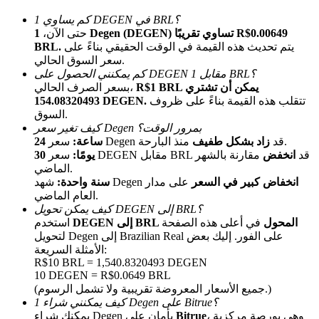
كم يساوي 1 DEGEN في BRL؟
حتى الآن،
1 Degen (DEGEN) تساوي تقريبًا R$0.00649
يتم تحديث هذه القيمة في الوقت الحقيقي بناءً على
BRL.
سعر السوق الحالي.
كم يمكنني الحصول على DEGEN مقابل 1 BRL؟
R$1 BRL يمكن أن تشتري
بسعر الصرف الحالي،
تتقلب هذه القيمة بناءً على ظروف
154.08320493 DEGEN.
السوق.
الإحالة
كيف تغير سعر Degen بمرور الوقت؟
منذ البارحة.
سعر Degen قد
زاد بشكل طفيف
24 ساعة:
قم بدعوة صديق لتحصل على مكافآت نقدية
سعر DEGEN مقابل BRL قد
انخفض
مقارنة بالشهر
30 يومًا:
الماضي.
Deposit CASHCAT & Win
انخفاض كبير في السعر
على مدار
شهد Degen
سنة واحدة:
العام الماضي.
كيف يمكن تحويل DEGEN إلى BRL؟
DEGEN إلى BRL المحول
في أعلى هذه الصفحة
استخدم
لتحويل Degen إلى Brazilian Real على الفور. إليك بعض
الأمثلة السريعة:
R$10 BRL = 1,540.8320493 DEGEN
10 DEGEN = R$0.0649 BRL
(جميع الأسعار المعروضة تقريبية ولا تشمل الرسوم.)
كيف يمكنني شراء 1 Degen على Bitrue؟
، وهي بورصة مركزية
Bitrue
يمكنك شراء Degen بأمان على