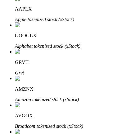
AAPLX
Apple tokenized stock (xStock)
GOOGLX
الاستثمار التلقائي
Alphabet tokenized stock (xStock)
احصل على أرباح طويلة الأجل وفوائد مرنة
GRVT
Grvt
AMZNX
Amazon tokenized stock (xStock)
AVGOX
تعلم الستاكينغ
Broadcom tokenized stock (xStock)
تعرف على كيفية كسب الدخل السلبي