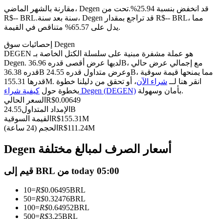
العقود الآجلة USDC
مقارنة بالشهر الماضي، Degen قد انخفض بنسبة 25.94%.تحت من
العقود الآجلة باستخدام USDC كضمان
سنة بعد سنة، Degen قد تراجع بمقدار R$-- BRL، مما
R$-- BRL.
يدل على 65.57% متناقص في القيمة.
إحصائيات سوق Degen
DEGEN هو عملة مشفرة مبنية على سلسلة الكتل الخاصة بـ
Degen. لديها عرض أقصى قدره 36.96B، مع إجمالي عرض حالي
قدره 36.38B وعرض متداول قدره 24.55B، مما يمنحها قيمة سوقية
قدرها 155.31M. انقر هنا لــ
شراء الآن
، أو تحقق من دليلنا خطوة
بأمان وسهولة.
كيفية شراء Degen (DEGEN)
بخطوة حول
0.00649
R$
السعر الحالي
24.55B
الإمداد المتداول
نسخ التداول
155.31M
R$
القيمة السوقية
111.24M
R$
الحجم (24 ساعة)
انضم إلى أفضل المتداولين
Degen أسعار الصرف لمبالغ مختلفة
قيم إلى BRL من today 05:00
10
=
R$
0.06495
BRL
50
=
R$
0.32476
BRL
100
=
R$
0.64952
BRL
500
=
R$
3.25
BRL