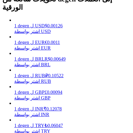
الورقية
يكسب
0.00126
$
USD
ل
degen
1
اشتر بواسطة USD
0.0011
€
EUR
ل
degen
1
اشتر بواسطة EUR
0.00649
R$
BRL
ل
degen
1
اشتر بواسطة BRL
0.10522
₽
RUB
ل
degen
1
اشتر بواسطة RUB
خنزير الطاقة
0.00094
£
GBP
ل
degen
1
احصل على مكافآت تنافسية يوميًا
اشتر بواسطة GBP
0.12078
₹
INR
ل
degen
1
اشتر بواسطة INR
0.06047
₺
TRY
ل
degen
1
اشتر بواسطة TRY