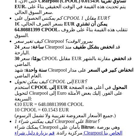
حتى الآن،
1 Clearpool (CPOOL) تساوي تقريبًا €0.01543
يتم تحديث هذه القيمة في الوقت الحقيقي بناءً على
EUR.
سعر السوق الحالي.
كم يمكنني الحصول على CPOOL مقابل 1 EUR؟
بسعر الصرف الحالي،
€1 EUR يمكن أن تشتري
تتقلب هذه القيمة بناءً على ظروف
64.80881399 CPOOL.
السوق.
كيف تغير سعر Clearpool بمرور الوقت؟
سعر Clearpool قد
انخفض بشكل طفيف
منذ
24 ساعة:
الإحالة
البارحة.
سعر CPOOL مقابل EUR قد
انخفض
مقارنة بالشهر
30 يومًا:
قم بدعوة صديق لتحصل على مكافآت نقدية
الماضي.
انخفاض كبير في السعر
على مدار
شهد Clearpool
سنة واحدة:
Deposit CASHCAT & Win
العام الماضي.
كيف يمكن تحويل CPOOL إلى EUR؟
CPOOL إلى EUR المحول
في أعلى هذه الصفحة
استخدم
لتحويل Clearpool إلى Euro على الفور. إليك بعض الأمثلة
السريعة:
€10 EUR = 648.08813998 CPOOL
10 CPOOL = €0.1543 EUR
(جميع الأسعار المعروضة تقريبية ولا تشمل الرسوم.)
كيف يمكنني شراء 1 Clearpool على Bitrue؟
، وهي بورصة
Bitrue
يمكنك شراء Clearpool بأمان على
قم بزيارة دليل شراء Clearpool الخاص بنا
مركزية رائدة.