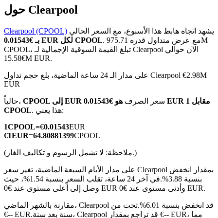
حول Clearpool
يشهد اتجاه هابط هذا الأسبوع، مع السعر الحالي
Clearpool (CPOOL)
. مع عرض متداول قدره 975.71M
بـ €0.01543 EUR لكل CPOOL
العقود الآجلة لـ COIN-M
CPOOL، تبلغ القيمة السوقية الإجمالية لـ Clearpool الآن حوالي
€15.58M EUR.
العقود الآجلة للعملات المشفرة
على مدار الـ 24 ساعة الماضية، بلغ حجم تداول Clearpool €2.98M
EUR
سعر الصرف
هو €0.01543 EUR مقابل 1
CPOOL إلى EUR
حالياً،
TradFi
. هذا يعني:
CPOOL
مشتقات الأسهم والعملات الأجنبية والمعادن الثمينة والسلع
1
CPOOL
=
€
0.01543
EUR
€
1
EUR
=
64.80881399
CPOOL
(ملاحظة: لا تشمل الرسوم و تكاليف الغاز.)
على مدار الأيام السبعة الماضية، تغير سعر Clearpool بمقدار انخفض
بنسبة 3.88%.
في آخر 24 ساعة، تقلب السعر بنسبة 1.54%، حيث
وصل إلى أعلى مستوى عند €0 EUR وأدنى مستوى عند €0 EUR.
مقارنة بالشهر الماضي، Clearpool قد انخفض بنسبة 6.01%.تحت من
سنة بعد سنة، Clearpool قد تراجع بمقدار €-- EUR، مما
€-- EUR.