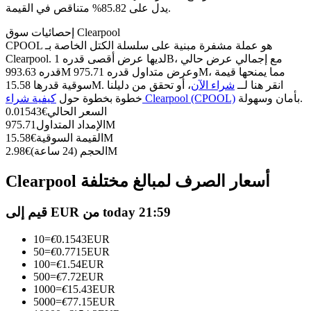
العقود الآجلة USDC
يدل على 85.82% متناقص في القيمة.
العقود الآجلة باستخدام USDC كضمان
إحصائيات سوق Clearpool
CPOOL هو عملة مشفرة مبنية على سلسلة الكتل الخاصة بـ
Clearpool. لديها عرض أقصى قدره 1B، مع إجمالي عرض حالي
قدره 993.63M وعرض متداول قدره 975.71M، مما يمنحها قيمة
سوقية قدرها 15.58M. انقر هنا لــ
شراء الآن
، أو تحقق من دليلنا
بأمان وسهولة.
كيفية شراء Clearpool (CPOOL)
خطوة بخطوة حول
السعر الحالي
€
0.01543
975.71M
الإمداد المتداول
15.58M
القيمة السوقية
€
2.98M
الحجم (24 ساعة)
€
نسخ التداول
Clearpool أسعار الصرف لمبالغ مختلفة
انضم إلى أفضل المتداولين
قيم إلى EUR من today 21:59
10
=
€
0.1543
EUR
50
=
€
0.7715
EUR
100
=
€
1.54
EUR
500
=
€
7.72
EUR
1000
=
€
15.43
EUR
5000
=
€
77.15
EUR