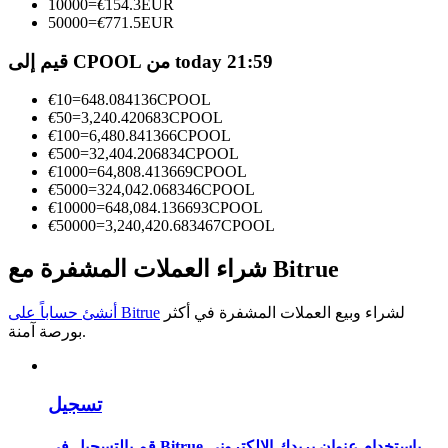
10000
=
€
154.3
EUR
50000
=
€
771.5
EUR
كن متداول نسخ
قيم إلى CPOOL من today 21:59
استمتع بتقاسم الأرباح وعمولات نسخ التداول
€
10
=
648.084136
CPOOL
€
50
=
3,240.420683
CPOOL
€
100
=
6,480.841366
CPOOL
€
500
=
32,404.206834
CPOOL
€
1000
=
64,808.413669
CPOOL
€
5000
=
324,042.068346
CPOOL
€
10000
=
648,084.136693
CPOOL
€
50000
=
3,240,420.683467
CPOOL
شراء العملات المشفرة مع Bitrue
معلومة
تحليل البيانات الضخمة بما في ذلك المعلومات التجارية، وما
لشراء وبيع العملات المشفرة في أكثر
أنشئ حساباً على Bitrue
إلى ذلك.
بورصة آمنة.
تسجيل
قم بالتسجيل في Bitrue باستخدام عنوان بريدك الإلكتروني.