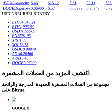
AVAX
Avalanche
6.46
616.12
5.61
33.11
536
DOGE
Dogecoin
0.06900
6.57
0.05989
0.35348
5.7
USD
INR
EUR
BRL
RUB
TRY
BTC
64,346.21
ETH
1,903.64
عمليات احتجاز BTR
USDT
0.99909
BNB
591.93
استثمارات حصرية لحاملي BTR
XRP
1.03
SOL
72.73
USDC
0.99979
ADA
0.20460
AVAX
6.46
DOGE
0.06900
اكتشف المزيد من العملات المشفرة
مجموعة من العملات المشفرة الجديدة المدرجة والرائجة
القروض
.
Bitrue
على
خدمة الاقتراض المدعومة بالعملات المشفرة
GOOGLX