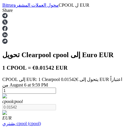
EUR
ل
CPOOL
محول العملات المشفرة
Bitrue
Share
العقود الآجلة
EUR
إلى Euro
cpool
تحويل Clearpool
1 CPOOL = €0.01542 EUR
CPOOL إلى EUR: 1 Clearpool يتحول إلى €0.01542 EUR اعتباراً
من August 6 at 9:59 PM
العقود الآجلة USDT
العقود الآجلة باستخدام USDT كضمان
cpool
cpool
EUR
)
cpool
(
cpool
يشتري