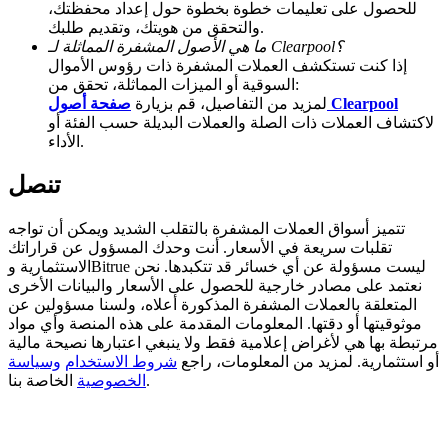
للحصول على تعليمات خطوة بخطوة حول إعداد محفظتك،
والتحقق من هويتك، وتقديم طلبك.
Deposit CASHCAT & Win
ما هي الأصول المشفرة المماثلة لـ Clearpool؟
إذا كنت تستكشف العملات المشفرة ذات رؤوس الأموال
Share 500000 CASHCAT prize pool
السوقية أو الميزات المماثلة، تحقق من:
صفحة أصول Clearpool
لمزيد من التفاصيل، قم بزيارة
لاكتشاف العملات ذات الصلة والعملات البديلة حسب الفئة أو
الأداء.
Exclusive for BitMart Users
تنصل
Register & Trade to Win 500,000 USDT
تتميز أسواق العملات المشفرة بالتقلب الشديد ويمكن أن تواجه
تقلبات سريعة في الأسعار. أنت وحدك المسؤول عن قراراتك
الاستثمارية وBitrue ليست مسؤولة عن أي خسائر قد تتكبدها. نحن
Precious Metals Trading Carnival
نعتمد على مصادر خارجية للحصول على الأسعار والبيانات الأخرى
المتعلقة بالعملات المشفرة المذكورة أعلاه، ولسنا مسؤولين عن
Trade Gold & Silver · 33,333 USDT Bonus
موثوقيتها أو دقتها. المعلومات المقدمة على هذه المنصة وأي مواد
مرتبطة بها هي لأغراض إعلامية فقط ولا ينبغي اعتبارها نصيحة مالية
أو استثمارية. لمزيد من المعلومات، راجع
شروط الاستخدام
وسياسة
الخاصة بنا.
الخصوصية
USDT New User Exclusive 10% APR
USDT Flexible Staking | Daily Rewards