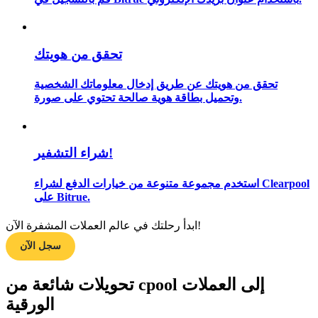
تحقق من هويتك
مرشد
دليل المبتدئين للعقود الآجلة
تحقق من هويتك عن طريق إدخال معلوماتك الشخصية
وتحميل بطاقة هوية صالحة تحتوي على صورة.
شراء التشفير!
استخدم مجموعة متنوعة من خيارات الدفع لشراء Clearpool
على Bitrue.
ابدأ رحلتك في عالم العملات المشفرة الآن!
استراتيجيات التداول
سجل الآن
تعلم كيفية البقاء مربحة
تحويلات شائعة من cpool إلى العملات
الورقية