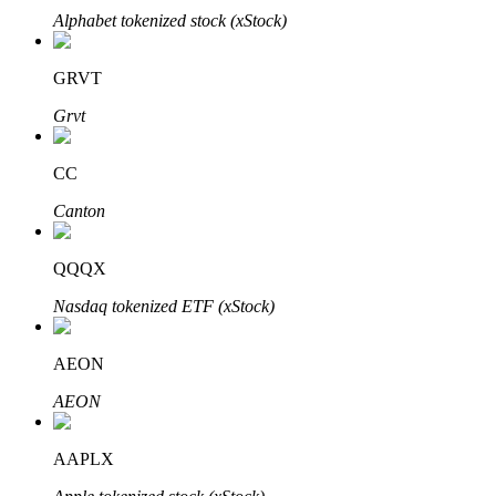
Alphabet tokenized stock (xStock)
GRVT
Grvt
الاستثمار التلقائي
CC
احصل على أرباح طويلة الأجل وفوائد مرنة
Canton
QQQX
Nasdaq tokenized ETF (xStock)
AEON
AEON
تعلم الستاكينغ
AAPLX
تعرف على كيفية كسب الدخل السلبي