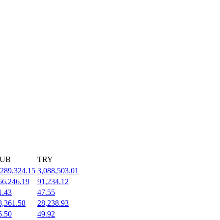
UB
TRY
,289,324.15
3,088,503.01
56,246.19
91,234.12
1.43
47.55
8,361.58
28,238.93
5.50
49.92