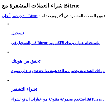
شراء العملات المشفرة مع Bitrue
كن متداول نسخ
استمتع بتقاسم الأرباح وعمولات نسخ التداول
أنشئ حساباً على Bitrue
تسجيل
قم بالتسجيل في Bitrue باستخدام عنوان بريدك الإلكتروني.
تحقق من هويتك
معلومة
شراء التشفير!