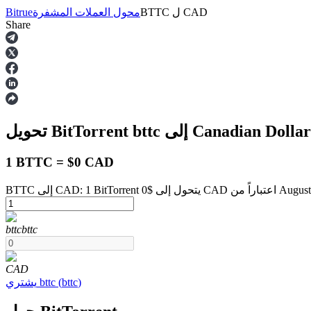
CAD
ل
BTTC
محول العملات المشفرة
Bitrue
Share
العقود الآجلة
لى Canadian Dollar
bttc
تحويل BitTorrent
1 BTTC = $0 CAD
اراً من August 6 at 3:00 PM
العقود الآجلة USDT
bttc
bttc
العقود الآجلة باستخدام USDT كضمان
CAD
)
bttc
(
bttc
يشتري