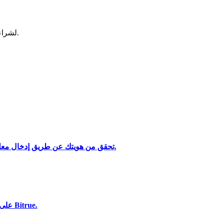
لشراء وبيع العملات المشفرة في أكثر بورصة آمنة.
تحقق من هويتك عن طريق إدخال معلوماتك الشخصية وتحميل بطاقة هوية صالحة تحتوي على صورة.
تحليل البيانات الضخمة بما في ذلك المعلومات التجارية، وما إلى ذلك.
استخدم مجموعة متنوعة من خيارات الدفع لشراء BitTorrent على Bitrue.