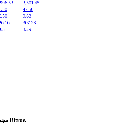
,996.53
3,501.45
1.50
47.59
6.50
9.63
26.16
307.23
.63
3.29
.
Bitrue
مجموعة من العملات المشفرة الجديدة المدرجة والرائجة على