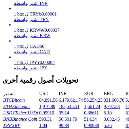
اشتر بواسطة INR
0.00001
₺
TRY
ل
bttc
1
يكسب
اشتر بواسطة TRY
0.00037
₩
KRW
ل
bttc
1
اشتر بواسطة KRW
0
$
CAD
ل
bttc
1
اشتر بواسطة CAD
0.00004
¥
JPY
ل
bttc
1
اشتر بواسطة JPY
خنزير الطاقة
تحويلات أصول رقمية أخرى
احصل على مكافآت تنافسية يوميًا
USD
INR
EUR
BRL
R
تشفير
BTC
Bitcoin
64,891.56
6,179,621.74
56,254.23
331,660.78
5
ETH
Ethereum
1,916.89
182,545.51
1,661.74
9,797.23
1
USDT
Tether USDt
0.99910
95.14
0.86611
5.10
8
BNB
Binance Coin
593.31
56,501.79
514.34
3,032.45
4
XRP
XRP
1.04
99.89
0.90938
5.36
8