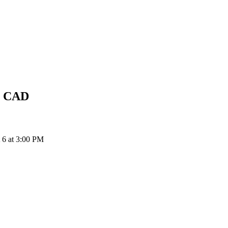
CAD
إ
BTTC إلى CAD: 1 BitTorrent يتحول إلى $0 CAD اعتب