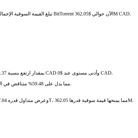
. مع عرض متداول قدره 987.04T BTTC، تبلغ القيمة السوقية الإجمالية لـ BitTorrent الآن حوالي $362.05M CAD.
في آخر 24 ساعة، تقلب السعر بنسبة 0.37%، حيث وصل إلى أعلى مستوى عند $0 CAD وأدنى مستوى عند $0 CAD.
على مدار الأيام السبعة الماضية، تغير سعر BitTorrent بمقدار ارتفع بنسبة 0.37%.
سنة بعد سنة، BitTorrent قد تراجع بمقدار $-- CAD، مما يدل على 59.48% متناقص في القيمة.