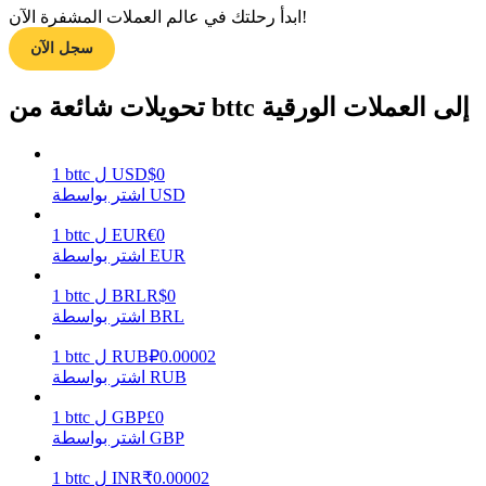
ابدأ رحلتك في عالم العملات المشفرة الآن!
سجل الآن
مرشد
تحويلات شائعة من bttc إلى العملات الورقية
دليل المبتدئين للعقود الآجلة
0
$
USD
ل
bttc
1
اشتر بواسطة USD
0
€
EUR
ل
bttc
1
اشتر بواسطة EUR
0
R$
BRL
ل
bttc
1
اشتر بواسطة BRL
استراتيجيات التداول
0.00002
₽
RUB
ل
bttc
1
تعلم كيفية البقاء مربحة
اشتر بواسطة RUB
0
£
GBP
ل
bttc
1
اشتر بواسطة GBP
0.00002
₹
INR
ل
bttc
1