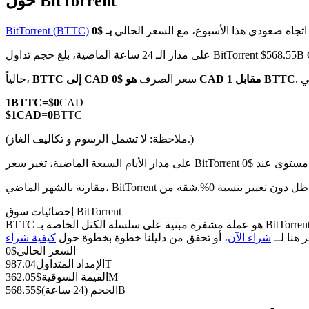
حول BitTorrent
اتجاه صعودي هذا الأسبوع، مع السعر الحالي
BitTorrent (BTTC)
24 ساعة الماضية، بلغ حجم تداول BitTorrent $568.55B CAD
العقود الآجلة لـ COIN-M
هو $0 CAD مقابل 1 BTTC
سعر الصرف
BTTC إلى CAD
حالياً،
العقود الآجلة للعملات المشفرة
1
BTTC
=
$
0
CAD
$
1
CAD
=
0
BTTC
(ملاحظة: لا تشمل الرسوم و تكاليف الغاز.)
TradFi
مشتقات الأسهم والعملات الأجنبية والمعادن الثمينة والسلع
إحصائيات سوق BitTorrent
BTTC هو عملة مشفرة مبنية على سلسلة الكتل الخاصة بـ BitTorrent. لديها عرض أقصى قدره 0، مع إجمالي عرض حالي قدره 987.04T وعرض متداول قدره 987.04T، مما يمنحها قيمة سوقية قدرها 362.05M.
ر هنا لــ
شراء الآن
، أو تحقق من دليلنا خطوة بخطوة حول
السعر الحالي
$
0
987.04T
الإمداد المتداول
362.05M
القيمة السوقية
$
568.55B
الحجم (24 ساعة)
$