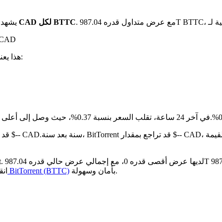
بـ $0 CAD لكل BTTC
يشهد 
على مدار الـ 
. هذا يعني:
مقارنة بالشهر الماضي، BitTorrent قد ظل دون تغيير بنسبة 0%.شقة من $-- CAD.
بأمان وسهولة.
كيفية شراء BitTorrent (BTTC)
انق