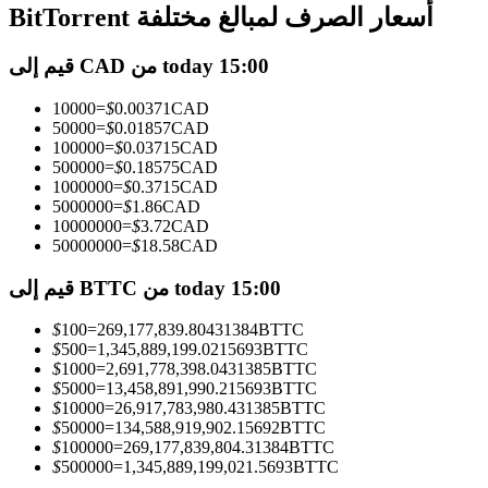
العقود الآجلة USDC
BitTorrent أسعار الصرف لمبالغ مختلفة
العقود الآجلة باستخدام USDC كضمان
قيم إلى CAD من today 15:00
10000
=
$
0.00371
CAD
50000
=
$
0.01857
CAD
100000
=
$
0.03715
CAD
500000
=
$
0.18575
CAD
1000000
=
$
0.3715
CAD
5000000
=
$
1.86
CAD
10000000
=
$
3.72
CAD
50000000
=
$
18.58
CAD
نسخ التداول
قيم إلى BTTC من today 15:00
انضم إلى أفضل المتداولين
$
100
=
269,177,839.80431384
BTTC
$
500
=
1,345,889,199.0215693
BTTC
$
1000
=
2,691,778,398.0431385
BTTC
$
5000
=
13,458,891,990.215693
BTTC
$
10000
=
26,917,783,980.431385
BTTC
$
50000
=
134,588,919,902.15692
BTTC
$
100000
=
269,177,839,804.31384
BTTC
$
500000
=
1,345,889,199,021.5693
BTTC