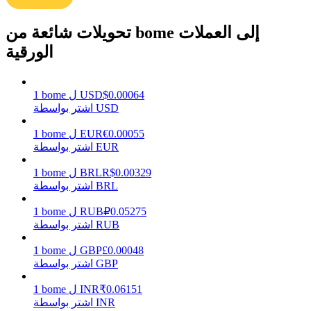
تحويلات شائعة من bome إلى العملات
الورقية
يكسب
0.00064
$
USD
ل
bome
1
اشتر بواسطة USD
0.00055
€
EUR
ل
bome
1
اشتر بواسطة EUR
0.00329
R$
BRL
ل
bome
1
اشتر بواسطة BRL
خنزير الطاقة
0.05275
₽
RUB
ل
bome
1
اشتر بواسطة RUB
احصل على مكافآت تنافسية يوميًا
0.00048
£
GBP
ل
bome
1
اشتر بواسطة GBP
0.06151
₹
INR
ل
bome
1
اشتر بواسطة INR