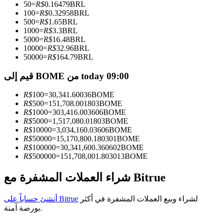
50
=
R$
0.16479
BRL
100
=
R$
0.32958
BRL
كن متداول نسخ
500
=
R$
1.65
BRL
1000
=
R$
3.3
BRL
استمتع بتقاسم الأرباح وعمولات نسخ التداول
5000
=
R$
16.48
BRL
10000
=
R$
32.96
BRL
50000
=
R$
164.79
BRL
قيم إلى BOME من today 09:00
R$
100
=
30,341.60036
BOME
R$
500
=
151,708.001803
BOME
R$
1000
=
303,416.003606
BOME
R$
5000
=
1,517,080.01803
BOME
R$
10000
=
3,034,160.03606
BOME
معلومة
R$
50000
=
15,170,800.180301
BOME
R$
100000
=
30,341,600.360602
BOME
تحليل البيانات الضخمة بما في ذلك المعلومات التجارية، وما
R$
500000
=
151,708,001.803013
BOME
إلى ذلك.
شراء العملات المشفرة مع Bitrue
لشراء وبيع العملات المشفرة في أكثر
أنشئ حساباً على Bitrue
بورصة آمنة.