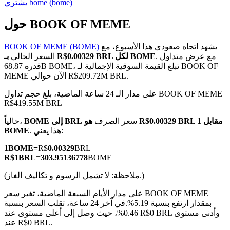
)
bome
(
bome
يشتري
حول BOOK OF MEME
يشهد اتجاه صعودي هذا الأسبوع، مع
BOOK OF MEME (BOME)
العقود الآجلة لـ COIN-M
. مع عرض متداول
بـ R$0.00329 BRL لكل BOME
السعر الحالي
قدره 68.87B BOME، تبلغ القيمة السوقية الإجمالية لـ BOOK OF
العقود الآجلة للعملات المشفرة
MEME الآن حوالي R$209.72M BRL.
على مدار الـ 24 ساعة الماضية، بلغ حجم تداول BOOK OF MEME
R$419.55M BRL
TradFi
سعر الصرف
هو R$0.00329 BRL مقابل 1
BOME إلى BRL
حالياً،
مشتقات الأسهم والعملات الأجنبية والمعادن الثمينة والسلع
. هذا يعني:
BOME
1
BOME
=
R$
0.00329
BRL
R$
1
BRL
=
303.95136778
BOME
(ملاحظة: لا تشمل الرسوم و تكاليف الغاز.)
على مدار الأيام السبعة الماضية، تغير سعر BOOK OF MEME
بمقدار ارتفع بنسبة 5.19%.
في آخر 24 ساعة، تقلب السعر بنسبة
0.46%، حيث وصل إلى أعلى مستوى عند R$0 BRL وأدنى مستوى
عند R$0 BRL.