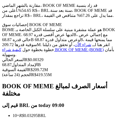
العقود الآجلة USDC
مقارنة بالشهر الماضي، BOOK OF MEME قد زاد بنسبة
العقود الآجلة باستخدام USDC كضمان
سنة بعد سنة، BOOK OF MEME قد
54.65%.أعلى من R$-- BRL.
تراجع بمقدار R$-- BRL، مما يدل على 67.26% متناقص في القيمة.
إحصائيات سوق BOOK OF MEME
BOME هو عملة مشفرة مبنية على سلسلة الكتل الخاصة بـ BOOK
OF MEME. لديها عرض أقصى قدره 68.97B، مع إجمالي عرض
حالي قدره 68.87B وعرض متداول قدره 68.87B، مما يمنحها قيمة
سوقية قدرها 209.72M. انقر هنا لــ
شراء الآن
، أو تحقق من دليلنا
بأمان
كيفية شراء BOOK OF MEME (BOME)
خطوة بخطوة حول
وسهولة.
0.00329
R$
السعر الحالي
نسخ التداول
68.87B
الإمداد المتداول
209.72M
R$
القيمة السوقية
انضم إلى أفضل المتداولين
419.55M
R$
الحجم (24 ساعة)
BOOK OF MEME أسعار الصرف لمبالغ
مختلفة
قيم إلى BRL من today 09:00
10
=
R$
0.03295
BRL