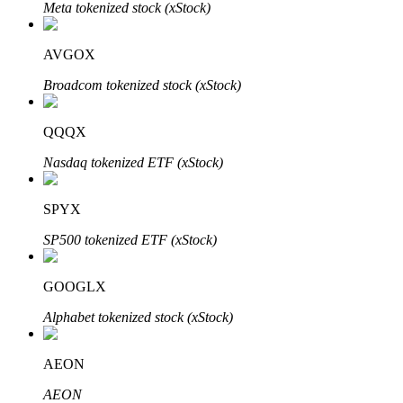
Bitrue
AI
Meta tokenized stock (xStock)
AVGOX
Broadcom tokenized stock (xStock)
QQQX
شركاء بيترو
Nasdaq tokenized ETF (xStock)
SPYX
SP500 tokenized ETF (xStock)
GOOGLX
Alphabet tokenized stock (xStock)
شركاء Bitrue
AEON
تصل العمولات إلى 65٪!
AEON