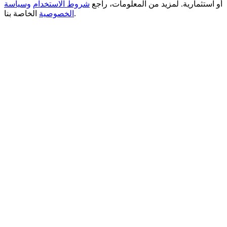
أو استثمارية. لمزيد من المعلومات، راجع
شروط الاستخدام
وسياسة
الخاصة بنا.
الخصوصية
USDT New User Exclusive 10% APR
USDT Flexible Staking | Daily Rewards
BTC New User Exclusive: 6.5% APR
BTC Flexible Staking | Daily Rewards
المزيد من الفعاليات