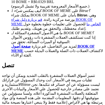
10 BOME = R$0.0329 BRL
(جميع الأسعار المعروضة تقريبية ولا تشمل الرسوم.)
BTC Welcome Rewards
كيف يمكنني شراء 1 BOOK OF MEME على Bitrue؟
، وهي
Bitrue
يمكنك شراء BOOK OF MEME بأمان على
Deposit & Trade BTC to Share 25000 USDT prize pool!
بورصة مركزية رائدة.
قم بزيارة دليل شراء BOOK OF
MEME الخاص بنا
للحصول على تعليمات خطوة بخطوة حول
إعداد محفظتك، والتحقق من هويتك، وتقديم طلبك.
ما هي الأصول المشفرة المماثلة لـ BOOK OF MEME؟
Deposit CASHCAT & Win
إذا كنت تستكشف العملات المشفرة ذات رؤوس الأموال
السوقية أو الميزات المماثلة، تحقق من:
Share 500000 CASHCAT prize pool
لمزيد من التفاصيل، قم بزيارة
صفحة أصول BOOK OF
لاكتشاف العملات ذات الصلة والعملات البديلة حسب
MEME
الفئة أو الأداء.
Exclusive for BitMart Users
تنصل
Register & Trade to Win 500,000 USDT
تتميز أسواق العملات المشفرة بالتقلب الشديد ويمكن أن تواجه
تقلبات سريعة في الأسعار. أنت وحدك المسؤول عن قراراتك
الاستثمارية وBitrue ليست مسؤولة عن أي خسائر قد تتكبدها. نحن
نعتمد على مصادر خارجية للحصول على الأسعار والبيانات الأخرى
Precious Metals Trading Carnival
المتعلقة بالعملات المشفرة المذكورة أعلاه، ولسنا مسؤولين عن
موثوقيتها أو دقتها. المعلومات المقدمة على هذه المنصة وأي مواد
Trade Gold & Silver · 33,333 USDT Bonus
مرتبطة بها هي لأغراض إعلامية فقط ولا ينبغي اعتبارها نصيحة مالية