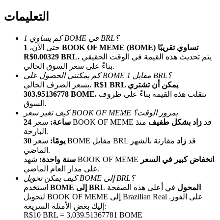
التعليمات
كم يساوي 1 BOME في BRL؟
حتى الآن،
1 BOOK OF MEME (BOME) تساوي تقريبًا
يتم تحديث هذه القيمة في الوقت الحقيقي
R$0.00329 BRL.
بناءً على سعر السوق الحالي.
كم يمكنني الحصول على BOME مقابل 1 BRL؟
الإحالة
R$1 BRL يمكن أن تشتري
بسعر الصرف الحالي،
تتقلب هذه القيمة بناءً على ظروف
303.95136778 BOME.
قم بدعوة صديق لتحصل على مكافآت نقدية
السوق.
كيف تغير سعر BOOK OF MEME بمرور الوقت؟
BTC Welcome Rewards
سعر BOOK OF MEME قد
زاد بشكل طفيف
منذ
24 ساعة:
البارحة.
سعر BOME مقابل BRL قد
زاد
مقارنة بالشهر
30 يومًا:
الماضي.
انخفاض كبير في السعر
شهد BOOK OF MEME
سنة واحدة:
على مدار العام الماضي.
كيف يمكن تحويل BOME إلى BRL؟
BOME إلى BRL المحول
في أعلى هذه الصفحة
استخدم
لتحويل BOOK OF MEME إلى Brazilian Real على الفور.
إليك بعض الأمثلة السريعة:
R$10 BRL = 3,039.51367781 BOME