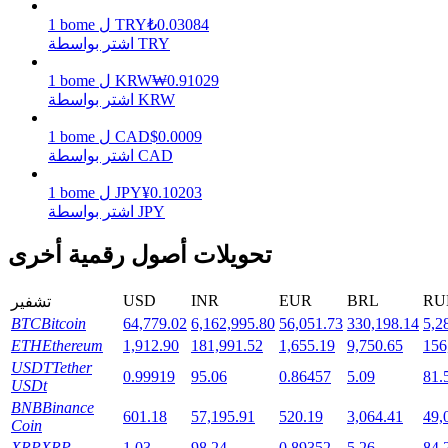
0.03084
₺
TRY
ل
bome
1
اشتر بواسطة TRY
0.91029
₩
KRW
ل
bome
1
التوقيع المساحي
اشتر بواسطة KRW
عوائد عالية والوصول الفوري
0.0009
$
CAD
ل
bome
1
اشتر بواسطة CAD
0.10203
¥
JPY
ل
bome
1
اشتر بواسطة JPY
تحويلات أصول رقمية أخرى
USD
INR
EUR
BRL
RU
تشفير
Launchpool
BTC
Bitcoin
64,779.02
6,162,995.80
56,051.73
330,198.14
5,2
ETH
Ethereum
1,912.90
181,991.52
1,655.19
9,750.65
156
الرهان المرن لكسب العملات الرقمية الشهيرة
USDT
Tether
0.99919
95.06
0.86457
5.09
81.
USDt
BNB
Binance
601.18
57,195.91
520.19
3,064.41
49,
Coin
XRP
XRP
1.03
98.24
0.89352
5.26
84.