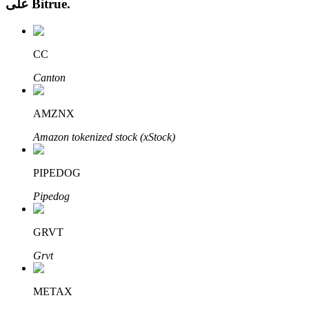
.
Bitrue
على
CC
Canton
الاستثمار التلقائي
AMZNX
احصل على أرباح طويلة الأجل وفوائد مرنة
Amazon tokenized stock (xStock)
PIPEDOG
Pipedog
GRVT
Grvt
تعلم الستاكينغ
تعرف على كيفية كسب الدخل السلبي
METAX