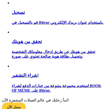
تسجيل
مرشد
قم بالتسجيل في Bitrue باستخدام عنوان بريدك الإلكتروني.
دليل المبتدئين للعقود الآجلة
تحقق من هويتك
تحقق من هويتك عن طريق إدخال معلوماتك الشخصية
وتحميل بطاقة هوية صالحة تحتوي على صورة.
شراء التشفير!
استراتيجيات التداول
استخدم مجموعة متنوعة من خيارات الدفع لشراء BOOK
تعلم كيفية البقاء مربحة
OF MEME على Bitrue.
ابدأ رحلتك في عالم العملات المشفرة الآن!
سجل الآن