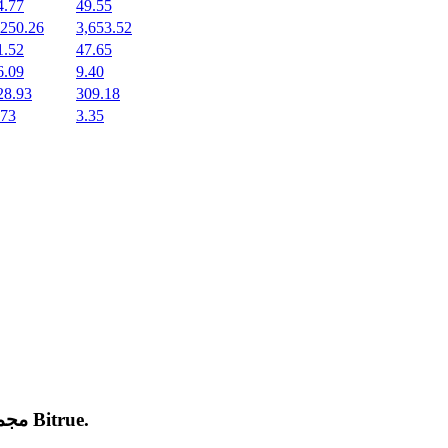
4.77
49.55
,250.26
3,653.52
1.52
47.65
6.09
9.40
28.93
309.18
.73
3.35
.
Bitrue
مجموعة من العملات المشفرة الجديدة المدرجة والرائجة على