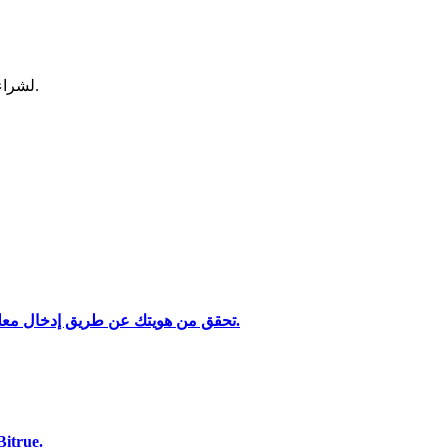
لشراء وبيع العملات المشفرة في أكثر بورصة آمنة.
تحليل البيانات الضخمة بما في ذلك المعلومات التجارية، وما إلى ذلك.
تحقق من هويتك عن طريق إدخال معلوماتك الشخصية وتحميل بطاقة هوية صالحة تحتوي على صورة.
استخدم مجموعة متنوعة من خيارات الدفع لشراء Beam عل