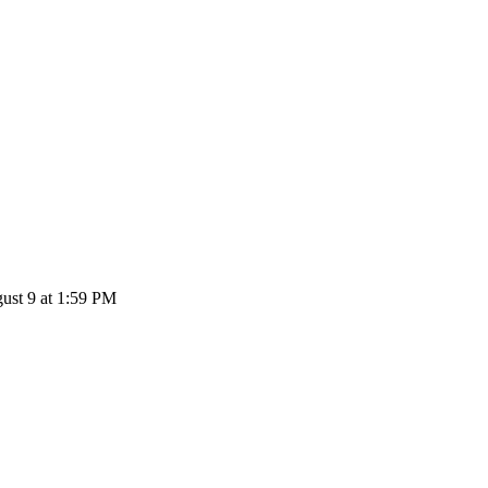
BEAM إلى RUB: 1 Beam يتحول إلى ₽0.11295 RUB اعتباراً من 9 PM