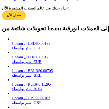
ابدأ رحلتك في عالم العملات المشفرة الآن!
سجل الآن
مرشد
دليل المبتدئين للعقود الآجلة
حويلات شائعة من beam إلى العملات الورقية
0.00138
$
USD
ل
beam
1
اشتر بواسطة USD
0.0012
€
EUR
ل
beam
1
اشتر بواسطة EUR
0.00705
R$
BRL
ل
beam
1
استراتيجيات التداول
اشتر بواسطة BRL
تعلم كيفية البقاء مربحة
0.11295
₽
RUB
ل
beam
1
اشتر بواسطة RUB
0.00102
£
GBP
ل
beam
1
اشتر بواسطة GBP