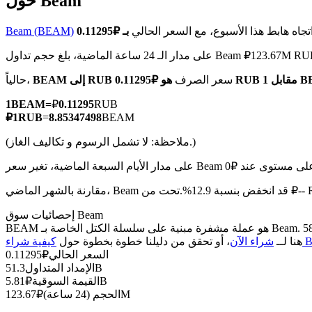
حول Beam
تجاه هابط هذا الأسبوع، مع السعر الحالي
Beam (BEAM)
مدار الـ 24 ساعة الماضية، بلغ حجم تداول Beam ₽123.67M RUB
العقود الآجلة لـ COIN-M
قابل 1 BEAM
سعر الصرف
BEAM إلى RUB
حالياً،
العقود الآجلة للعملات المشفرة
1
BEAM
=
₽
0.11295
RUB
₽
1
RUB
=
8.85347498
BEAM
(ملاحظة: لا تشمل الرسوم و تكاليف الغاز.)
TradFi
مشتقات الأسهم والعملات الأجنبية والمعادن الثمينة والسلع
نخفض بنسبة 12.9%.تحت من ₽-- RUB.
إحصائيات سوق Beam
BEAM هو عملة مشفرة مبنية على سلسلة الكتل الخاصة بـ Beam. لديها عرض أقصى قدره 58.47B، مع إجمالي عرض حالي قدره 58.47B وعرض متداول قدره 51.3B، مما يمنحها قيمة سوقية قدرها 5.81B. انقر
Be)
هنا لــ
شراء الآن
، أو تحقق من دليلنا خطوة بخطوة حول
السعر الحالي
₽
0.11295
51.3B
الإمداد المتداول
5.81B
القيمة السوقية
₽
123.67M
الحجم (24 ساعة)
₽