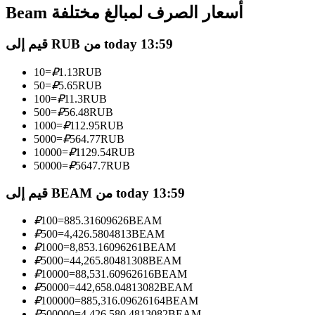
العقود الآجلة USDC
Beam أسعار الصرف لمبالغ مختلفة
العقود الآجلة باستخدام USDC كضمان
قيم إلى RUB من today 13:59
10
=
₽
1.13
RUB
50
=
₽
5.65
RUB
100
=
₽
11.3
RUB
500
=
₽
56.48
RUB
1000
=
₽
112.95
RUB
5000
=
₽
564.77
RUB
10000
=
₽
1129.54
RUB
50000
=
₽
5647.7
RUB
نسخ التداول
قيم إلى BEAM من today 13:59
انضم إلى أفضل المتداولين
₽
100
=
885.31609626
BEAM
₽
500
=
4,426.5804813
BEAM
₽
1000
=
8,853.16096261
BEAM
₽
5000
=
44,265.80481308
BEAM
₽
10000
=
88,531.60962616
BEAM
₽
50000
=
442,658.04813082
BEAM
₽
100000
=
885,316.09626164
BEAM
₽
500000
=
4,426,580.4813082
BEAM