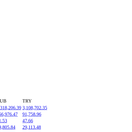
UB
TRY
,318,206.39
3,108,702.35
56,976.47
91,758.96
1.53
47.66
9,805.84
29,113.48