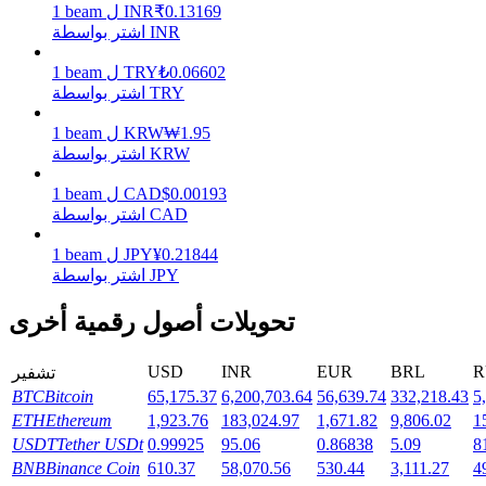
0.13169
₹
INR
ل
beam
1
اشتر بواسطة INR
يكسب
0.06602
₺
TRY
ل
beam
1
اشتر بواسطة TRY
1.95
₩
KRW
ل
beam
1
اشتر بواسطة KRW
0.00193
$
CAD
ل
beam
1
اشتر بواسطة CAD
0.21844
¥
JPY
ل
beam
1
اشتر بواسطة JPY
خنزير الطاقة
تحويلات أصول رقمية أخرى
احصل على مكافآت تنافسية يوميًا
USD
INR
EUR
BRL
R
تشفير
BTC
Bitcoin
65,175.37
6,200,703.64
56,639.74
332,218.43
5
ETH
Ethereum
1,923.76
183,024.97
1,671.82
9,806.02
1
USDT
Tether USDt
0.99925
95.06
0.86838
5.09
8
BNB
Binance Coin
610.37
58,070.56
530.44
3,111.27
4