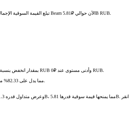
. مع عرض متداول قدره 51.3B BEAM، تبلغ القيمة السوقية الإجمالية لـ Beam الآن حوالي ₽5.81B RUB.
في آخر 24 ساعة، تقلب السعر بنسبة 1.28%، حيث وصل إلى أعلى مستوى عند ₽0 RUB وأدنى مستوى عند ₽0 RUB.
على مدار الأيام السبعة الماضية، تغير سعر Beam بمقدار انخفض بنسبة 4.15
سنة بعد سنة، Beam قد تراجع بمقدار ₽-- RUB، مما يدل على 82.33% متناقص في القيمة.