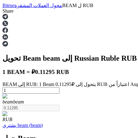
RUB
ل
BEAM
محول العملات المشفرة
Bitrue
Share
العقود الآجلة
RUB
إلى Russian Ruble
beam
تحويل Beam
1 BEAM = ₽0.11295 RUB
August 9 at 1:5
العقود الآجلة USDT
beam
beam
العقود الآجلة باستخدام USDT كضمان
RUB
)
beam
(
beam
يشتري