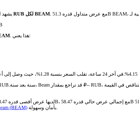
بـ ₽0.11295 RUB لكل BEAM
يشهد ا
على 
. هذا يعني:
هو ₽0.11295 RUB م
%.
مقارنة بالشهر الماضي، Beam قد ا
بأمان وسهولة.
كيفية شراء am (BEAM