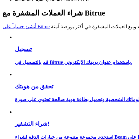
كن متداول نسخ
شراء العملات المشفرة مع Bitrue
استمتع بتقاسم الأرباح وعمولات نسخ التداول
أنشئ حساباً على Bitrue
تسجيل
قم بالتسجيل في Bitrue باستخدام عنوان بريدك الإلكتروني.
معلومة
تحقق من هويتك
شراء التشفير!
ى Bitrue.