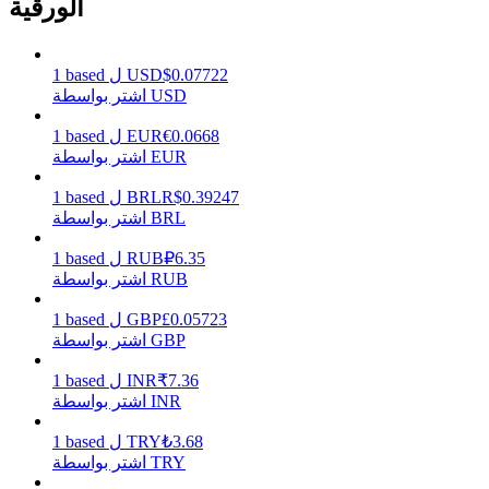
الورقية
0.07722
$
USD
ل
based
1
يكسب
اشتر بواسطة USD
0.0668
€
EUR
ل
based
1
اشتر بواسطة EUR
0.39247
R$
BRL
ل
based
1
اشتر بواسطة BRL
6.35
₽
RUB
ل
based
1
اشتر بواسطة RUB
خنزير الطاقة
0.05723
£
GBP
ل
based
1
اشتر بواسطة GBP
احصل على مكافآت تنافسية يوميًا
7.36
₹
INR
ل
based
1
اشتر بواسطة INR
3.68
₺
TRY
ل
based
1
اشتر بواسطة TRY