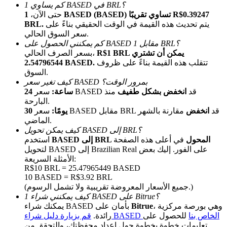
كم يساوي 1 BASED في BRL؟
حتى الآن،
1 BASED (BASED) تساوي تقريبًا R$0.39247
يتم تحديث هذه القيمة في الوقت الحقيقي بناءً على
BRL.
سعر السوق الحالي.
كم يمكنني الحصول على BASED مقابل 1 BRL؟
R$1 BRL يمكن أن تشتري
بسعر الصرف الحالي،
تتقلب هذه القيمة بناءً على ظروف
2.54796544 BASED.
السوق.
كيف تغير سعر BASED بمرور الوقت؟
الإحالة
سعر BASED قد
انخفض بشكل طفيف
منذ
24 ساعة:
البارحة.
قم بدعوة صديق لتحصل على مكافآت نقدية
سعر BASED مقابل BRL قد
انخفض
مقارنة بالشهر
30 يومًا:
الماضي.
BTC Welcome Rewards
كيف يمكن تحويل BASED إلى BRL؟
BASED إلى BRL المحول
في أعلى هذه الصفحة
استخدم
لتحويل BASED إلى Brazilian Real على الفور. إليك بعض
الأمثلة السريعة:
R$10 BRL = 25.47965449 BASED
10 BASED = R$3.92 BRL
(جميع الأسعار المعروضة تقريبية ولا تشمل الرسوم.)
كيف يمكنني شراء 1 BASED على Bitrue؟
، وهي بورصة مركزية
Bitrue
يمكنك شراء BASED بأمان على
قم بزيارة دليل شراء BASED الخاص بنا
للحصول على
رائدة.
تعليمات خطوة بخطوة حول إعداد محفظتك، والتحقق من