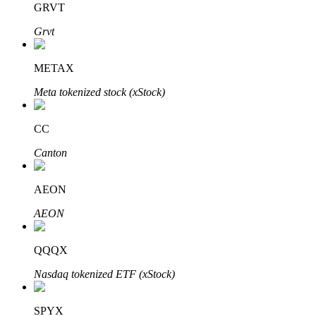
GRVT
Grvt
METAX
Meta tokenized stock (xStock)
الاستثمار التلقائي
احصل على أرباح طويلة الأجل وفوائد مرنة
CC
Canton
AEON
AEON
QQQX
تعلم الستاكينغ
Nasdaq tokenized ETF (xStock)
تعرف على كيفية كسب الدخل السلبي
SPYX