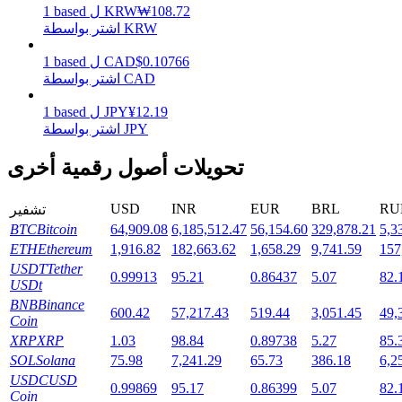
108.72
₩
KRW
ل
based
1
اشتر بواسطة KRW
0.10766
$
CAD
ل
based
1
التوقيع المساحي
اشتر بواسطة CAD
عوائد عالية والوصول الفوري
12.19
¥
JPY
ل
based
1
اشتر بواسطة JPY
تحويلات أصول رقمية أخرى
USD
INR
EUR
BRL
RU
تشفير
BTC
Bitcoin
64,909.08
6,185,512.47
56,154.60
329,878.21
5,3
ETH
Ethereum
1,916.82
182,663.62
1,658.29
9,741.59
157
USDT
Tether
0.99913
95.21
0.86437
5.07
82.
USDt
Launchpool
BNB
Binance
600.42
57,217.43
519.44
3,051.45
49,
الرهان المرن لكسب العملات الرقمية الشهيرة
Coin
XRP
XRP
1.03
98.84
0.89738
5.27
85.
SOL
Solana
75.98
7,241.29
65.73
386.18
6,2
USDC
USD
0.99869
95.17
0.86399
5.07
82.
Coin