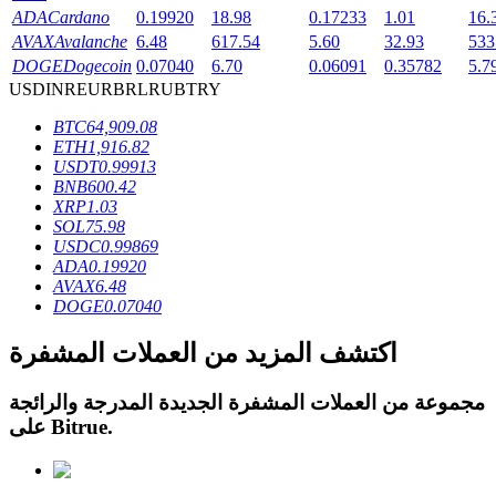
ADA
Cardano
0.19920
18.98
0.17233
1.01
16.
AVAX
Avalanche
6.48
617.54
5.60
32.93
533
DOGE
Dogecoin
0.07040
6.70
0.06091
0.35782
5.7
USD
INR
EUR
BRL
RUB
TRY
عمليات احتجاز BTR
BTC
64,909.08
ETH
1,916.82
استثمارات حصرية لحاملي BTR
USDT
0.99913
BNB
600.42
XRP
1.03
SOL
75.98
USDC
0.99869
ADA
0.19920
AVAX
6.48
DOGE
0.07040
اكتشف المزيد من العملات المشفرة
القروض
مجموعة من العملات المشفرة الجديدة المدرجة والرائجة
.
Bitrue
على
خدمة الاقتراض المدعومة بالعملات المشفرة