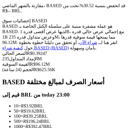
العقود الآجلة USDC
مقارنة بالشهر الماضي، BASED قد انخفض بنسبة 30.52%.تحت من
العقود الآجلة باستخدام USDC كضمان
R$-- BRL.
إحصائيات سوق BASED
BASED هو عملة مشفرة مبنية على سلسلة الكتل الخاصة بـ
BASED. لديها عرض أقصى قدره 1B، مع إجمالي عرض حالي قدره
1B وعرض متداول قدره 235M، مما يمنحها قيمة سوقية قدرها
96.12M. انقر هنا لــ
شراء الآن
، أو تحقق من دليلنا خطوة بخطوة
بأمان وسهولة.
كيفية شراء BASED (BASED)
حول
0.39247
R$
السعر الحالي
235M
الإمداد المتداول
96.12M
R$
القيمة السوقية
نسخ التداول
625.56K
R$
الحجم (24 ساعة)
انضم إلى أفضل المتداولين
BASED أسعار الصرف لمبالغ مختلفة
قيم إلى BRL من today 23:00
10
=
R$
3.92
BRL
50
=
R$
19.62
BRL
100
=
R$
39.25
BRL
500
=
R$
196.24
BRL
1000
=
R$
392.47
BRL