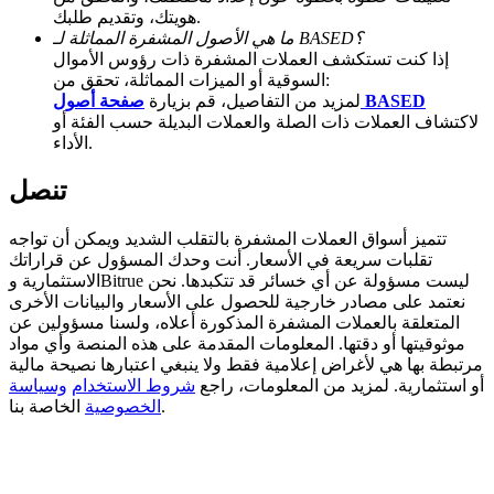
هويتك، وتقديم طلبك.
BTC Welcome Rewards
ما هي الأصول المشفرة المماثلة لـ BASED؟
إذا كنت تستكشف العملات المشفرة ذات رؤوس الأموال
Deposit & Trade BTC to Share 25000 USDT prize pool!
السوقية أو الميزات المماثلة، تحقق من:
صفحة أصول BASED
لمزيد من التفاصيل، قم بزيارة
لاكتشاف العملات ذات الصلة والعملات البديلة حسب الفئة أو
الأداء.
Deposit CASHCAT & Win
تنصل
Share 500000 CASHCAT prize pool
تتميز أسواق العملات المشفرة بالتقلب الشديد ويمكن أن تواجه
تقلبات سريعة في الأسعار. أنت وحدك المسؤول عن قراراتك
الاستثمارية وBitrue ليست مسؤولة عن أي خسائر قد تتكبدها. نحن
Exclusive for BitMart Users
نعتمد على مصادر خارجية للحصول على الأسعار والبيانات الأخرى
المتعلقة بالعملات المشفرة المذكورة أعلاه، ولسنا مسؤولين عن
Register & Trade to Win 500,000 USDT
موثوقيتها أو دقتها. المعلومات المقدمة على هذه المنصة وأي مواد
مرتبطة بها هي لأغراض إعلامية فقط ولا ينبغي اعتبارها نصيحة مالية
أو استثمارية. لمزيد من المعلومات، راجع
شروط الاستخدام
وسياسة
الخاصة بنا.
الخصوصية
Precious Metals Trading Carnival
Trade Gold & Silver · 33,333 USDT Bonus