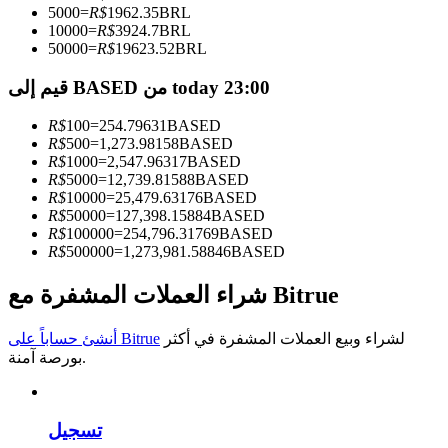
5000
=
R$
1962.35
BRL
10000
=
R$
3924.7
BRL
كن متداول نسخ
50000
=
R$
19623.52
BRL
استمتع بتقاسم الأرباح وعمولات نسخ التداول
قيم إلى BASED من today 23:00
R$
100
=
254.79631
BASED
R$
500
=
1,273.98158
BASED
R$
1000
=
2,547.96317
BASED
R$
5000
=
12,739.81588
BASED
R$
10000
=
25,479.63176
BASED
R$
50000
=
127,398.15884
BASED
R$
100000
=
254,796.31769
BASED
R$
500000
=
1,273,981.58846
BASED
معلومة
شراء العملات المشفرة مع Bitrue
تحليل البيانات الضخمة بما في ذلك المعلومات التجارية، وما
إلى ذلك.
لشراء وبيع العملات المشفرة في أكثر
أنشئ حساباً على Bitrue
بورصة آمنة.
تسجيل