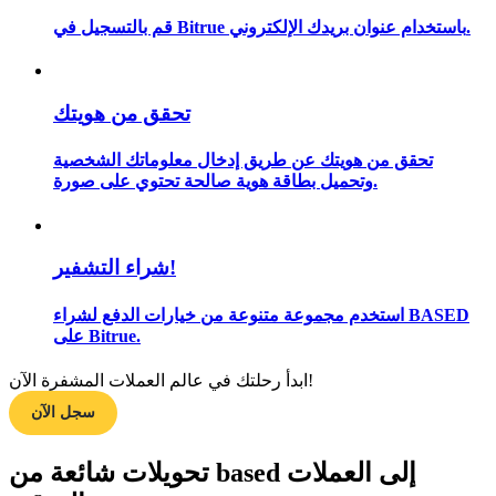
قم بالتسجيل في Bitrue باستخدام عنوان بريدك الإلكتروني.
مرشد
تحقق من هويتك
دليل المبتدئين للعقود الآجلة
تحقق من هويتك عن طريق إدخال معلوماتك الشخصية
وتحميل بطاقة هوية صالحة تحتوي على صورة.
شراء التشفير!
استخدم مجموعة متنوعة من خيارات الدفع لشراء BASED
على Bitrue.
استراتيجيات التداول
ابدأ رحلتك في عالم العملات المشفرة الآن!
تعلم كيفية البقاء مربحة
سجل الآن
تحويلات شائعة من based إلى العملات