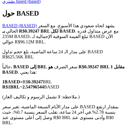
)
based
(
based
يشتري
حول BASED
يشهد اتجاه صعودي هذا الأسبوع، مع السعر
BASED (BASED)
العقود الآجلة لـ COIN-M
. مع عرض متداول قدره
بـ R$0.39247 BRL لكل BASED
الحالي
235M BASED، تبلغ القيمة السوقية الإجمالية لـ BASED الآن
العقود الآجلة للعملات المشفرة
حوالي R$96.12M BRL.
على مدار الـ 24 ساعة الماضية، بلغ حجم تداول BASED
R$625.56K BRL
TradFi
سعر الصرف
هو R$0.39247 BRL مقابل 1
BASED إلى BRL
حالياً،
مشتقات الأسهم والعملات الأجنبية والمعادن الثمينة والسلع
. هذا يعني:
BASED
1
BASED
=
R$
0.39247
BRL
R$
1
BRL
=
2.54796544
BASED
(ملاحظة: لا تشمل الرسوم و تكاليف الغاز.)
على مدار الأيام السبعة الماضية، تغير سعر BASED بمقدار ارتفع
بنسبة 2.78%.
في آخر 24 ساعة، تقلب السعر بنسبة 0.7%، حيث
وصل إلى أعلى مستوى عند R$0 BRL وأدنى مستوى عند R$0
BRL.