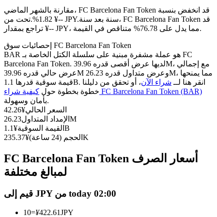
العقود الآجلة USDC
مقارنة بالشهر الماضي، FC Barcelona Fan Token قد انخفض بنسبة
العقود الآجلة باستخدام USDC كضمان
سنة بعد سنة، FC Barcelona Fan Token قد
1.82%.تحت من ¥-- JPY.
تراجع بمقدار ¥-- JPY، مما يدل على 76.78% متناقص في القيمة.
إحصائيات سوق FC Barcelona Fan Token
BAR هو عملة مشفرة مبنية على سلسلة الكتل الخاصة بـ FC
Barcelona Fan Token. لديها عرض أقصى قدره 39.96M، مع إجمالي
عرض حالي قدره 39.96M وعرض متداول قدره 26.23M، مما يمنحها
قيمة سوقية قدرها 1.1B. انقر هنا لــ
شراء الآن
، أو تحقق من دليلنا
كيفية شراء FC Barcelona Fan Token (BAR)
خطوة بخطوة حول
بأمان وسهولة.
السعر الحالي
¥
42.26
نسخ التداول
26.23M
الإمداد المتداول
1.1B
القيمة السوقية
¥
انضم إلى أفضل المتداولين
235.37K
الحجم (24 ساعة)
¥
FC Barcelona Fan Token أسعار الصرف
لمبالغ مختلفة
قيم إلى JPY من today 02:00
10
=
¥
422.61
JPY