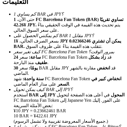
التعليمات
كم يساوي 1 BAR في JPY؟
حتى الآن،
1 FC Barcelona Fan Token (BAR) تساوي تقريبًا
يتم تحديث هذه القيمة في الوقت الحقيقي بناءً
¥42.26 JPY.
على سعر السوق الحالي.
كم يمكنني الحصول على BAR مقابل 1 JPY؟
بسعر الصرف الحالي،
¥1 JPY يمكن أن تشتري 0.02366246
تتقلب هذه القيمة بناءً على ظروف السوق.
BAR.
الإحالة
كيف تغير سعر FC Barcelona Fan Token بمرور الوقت؟
سعر FC Barcelona Fan Token قد
زاد بشكل
24 ساعة:
قم بدعوة صديق لتحصل على مكافآت نقدية
منذ البارحة.
طفيف
سعر BAR مقابل JPY قد
انخفض
مقارنة بالشهر
30 يومًا:
Deposit CASHCAT & Win
الماضي.
انخفاض كبير في
شهد FC Barcelona Fan Token
سنة واحدة:
على مدار العام الماضي.
السعر
كيف يمكن تحويل BAR إلى JPY؟
BAR إلى JPY المحول
في أعلى هذه الصفحة لتحويل
استخدم
FC Barcelona Fan Token إلى Japanese Yen على الفور. إليك
بعض الأمثلة السريعة:
¥10 JPY = 0.23662461 BAR
10 BAR = ¥422.61 JPY
(جميع الأسعار المعروضة تقريبية ولا تشمل الرسوم.)
كيف يمكنني شراء 1 FC Barcelona Fan Token على Bitrue؟