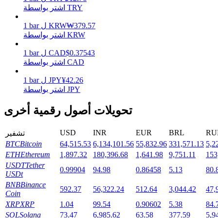
اشتر بواسطة TRY
379.57
₩
KRW
ل
bar
1
اشتر بواسطة KRW
التوقيع المساحي
0.37543
$
CAD
ل
bar
1
عوائد عالية والوصول الفوري
اشتر بواسطة CAD
42.26
¥
JPY
ل
bar
1
اشتر بواسطة JPY
تحويلات أصول رقمية أخرى
USD
INR
EUR
BRL
RU
تشفير
BTC
Bitcoin
64,515.53
6,134,101.56
55,832.96
331,571.13
5,2
ETH
Ethereum
1,897.32
180,396.68
1,641.98
9,751.11
153
Launchpool
USDT
Tether
0.99904
94.98
0.86458
5.13
80.
الرهان المرن لكسب العملات الرقمية الشهيرة
USDt
BNB
Binance
592.37
56,322.24
512.64
3,044.42
47,
Coin
XRP
XRP
1.04
99.54
0.90602
5.38
84.
SOL
Solana
73.47
6,985.62
63.58
377.59
5,9