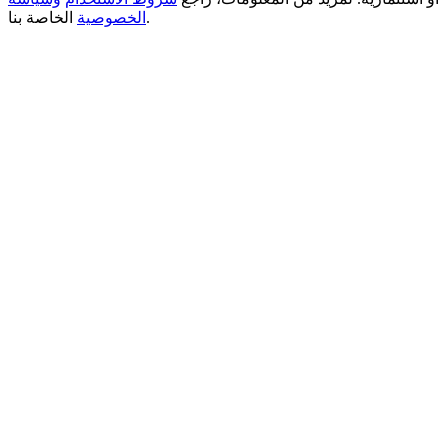
الخاصة بنا.
الخصوصية
New Listing Futures Fest
Trade New Futures, Win 200,000 USDT
Crypto World Cup 2026: Grand Finale
77,777+3k Rewards
المزيد من الفعاليات