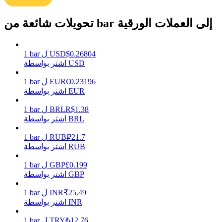
تحويلات شائعة من bar إلى العملات الورقية
يكسب
0.26804
$
USD
ل
bar
1
اشتر بواسطة USD
0.23196
€
EUR
ل
bar
1
اشتر بواسطة EUR
1.38
R$
BRL
ل
bar
1
اشتر بواسطة BRL
21.7
₽
RUB
ل
bar
1
خنزير الطاقة
اشتر بواسطة RUB
احصل على مكافآت تنافسية يوميًا
0.199
£
GBP
ل
bar
1
اشتر بواسطة GBP
25.49
₹
INR
ل
bar
1
اشتر بواسطة INR
12.76
₺
TRY
ل
bar
1