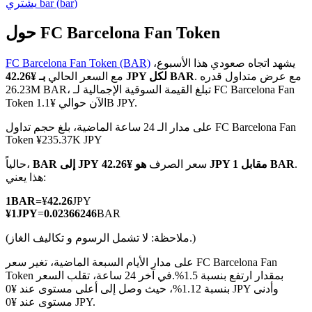
)
bar
(
bar
يشتري
حول FC Barcelona Fan Token
يشهد اتجاه صعودي هذا الأسبوع،
FC Barcelona Fan Token (BAR)
العقود الآجلة لـ COIN-M
. مع عرض متداول قدره
بـ ¥42.26 JPY لكل BAR
مع السعر الحالي
26.23M BAR، تبلغ القيمة السوقية الإجمالية لـ FC Barcelona Fan
العقود الآجلة للعملات المشفرة
Token الآن حوالي ¥1.1B JPY.
على مدار الـ 24 ساعة الماضية، بلغ حجم تداول FC Barcelona Fan
Token ¥235.37K JPY
TradFi
.
هو ¥42.26 JPY مقابل 1 BAR
سعر الصرف
BAR إلى JPY
حالياً،
مشتقات الأسهم والعملات الأجنبية والمعادن الثمينة والسلع
هذا يعني:
1
BAR
=
¥
42.26
JPY
¥
1
JPY
=
0.02366246
BAR
(ملاحظة: لا تشمل الرسوم و تكاليف الغاز.)
على مدار الأيام السبعة الماضية، تغير سعر FC Barcelona Fan
Token بمقدار ارتفع بنسبة 1.5%.
في آخر 24 ساعة، تقلب السعر
بنسبة 1.12%، حيث وصل إلى أعلى مستوى عند ¥0 JPY وأدنى
مستوى عند ¥0 JPY.