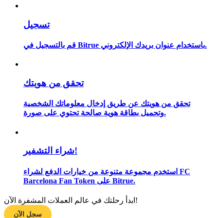
تسجيل
مرشد
قم بالتسجيل في Bitrue باستخدام عنوان بريدك الإلكتروني.
دليل المبتدئين للعقود الآجلة
تحقق من هويتك
تحقق من هويتك عن طريق إدخال معلوماتك الشخصية
وتحميل بطاقة هوية صالحة تحتوي على صورة.
شراء التشفير!
استراتيجيات التداول
استخدم مجموعة متنوعة من خيارات الدفع لشراء FC
تعلم كيفية البقاء مربحة
Barcelona Fan Token على Bitrue.
ابدأ رحلتك في عالم العملات المشفرة الآن!
سجل الآن