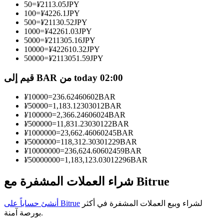
50
=
¥
2113.05
JPY
100
=
¥
4226.1
JPY
كن متداول نسخ
500
=
¥
21130.52
JPY
1000
=
¥
42261.03
JPY
استمتع بتقاسم الأرباح وعمولات نسخ التداول
5000
=
¥
211305.16
JPY
10000
=
¥
422610.32
JPY
50000
=
¥
2113051.59
JPY
قيم إلى BAR من today 02:00
¥
10000
=
236.62460602
BAR
¥
50000
=
1,183.12303012
BAR
¥
100000
=
2,366.24606024
BAR
¥
500000
=
11,831.23030122
BAR
¥
1000000
=
23,662.46060245
BAR
معلومة
¥
5000000
=
118,312.30301229
BAR
¥
10000000
=
236,624.60602459
BAR
تحليل البيانات الضخمة بما في ذلك المعلومات التجارية، وما
¥
50000000
=
1,183,123.03012296
BAR
إلى ذلك.
شراء العملات المشفرة مع Bitrue
لشراء وبيع العملات المشفرة في أكثر
أنشئ حساباً على Bitrue
بورصة آمنة.