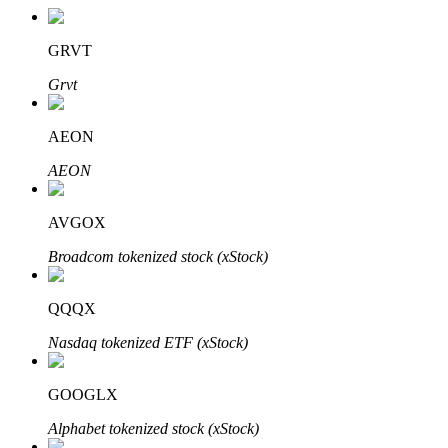
GRVT
Grvt
AEON
الاستثمار التلقائي
AEON
احصل على أرباح طويلة الأجل وفوائد مرنة
AVGOX
Broadcom tokenized stock (xStock)
QQQX
Nasdaq tokenized ETF (xStock)
تعلم الستاكينغ
GOOGLX
تعرف على كيفية كسب الدخل السلبي
Alphabet tokenized stock (xStock)