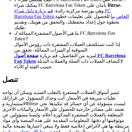
،
Bitrue
يمكنك شراء FC Barcelona Fan Token بأمان على
Deposit CASHCAT & Win
وهي بورصة مركزية رائدة.
قم بزيارة دليل شراء FC
Barcelona Fan Token الخاص بنا
للحصول على تعليمات خطوة
Share 500000 CASHCAT prize pool
بخطوة حول إعداد محفظتك، والتحقق من هويتك، وتقديم
طلبك.
ما هي الأصول المشفرة المماثلة لـ FC Barcelona Fan
Token؟
إذا كنت تستكشف العملات المشفرة ذات رؤوس الأموال
Exclusive for BitMart Users
السوقية أو الميزات المماثلة، تحقق من:
Register & Trade to Win 500,000 USDT
لمزيد من التفاصيل، قم بزيارة
صفحة أصول FC Barcelona
لاكتشاف العملات ذات الصلة والعملات البديلة
Fan Token
حسب الفئة أو الأداء.
تنصل
Precious Metals Trading Carnival
Trade Gold & Silver · 33,333 USDT Bonus
تتميز أسواق العملات المشفرة بالتقلب الشديد ويمكن أن تواجه
تقلبات سريعة في الأسعار. أنت وحدك المسؤول عن قراراتك
الاستثمارية وBitrue ليست مسؤولة عن أي خسائر قد تتكبدها. نحن
نعتمد على مصادر خارجية للحصول على الأسعار والبيانات الأخرى
المتعلقة بالعملات المشفرة المذكورة أعلاه، ولسنا مسؤولين عن
USDT New User Exclusive 10% APR
موثوقيتها أو دقتها. المعلومات المقدمة على هذه المنصة وأي مواد
USDT Flexible Staking | Daily Rewards
مرتبطة بها هي لأغراض إعلامية فقط ولا ينبغي اعتبارها نصيحة مالية
أو استثمارية. لمزيد من المعلومات، راجع
شروط الاستخدام
وسياسة