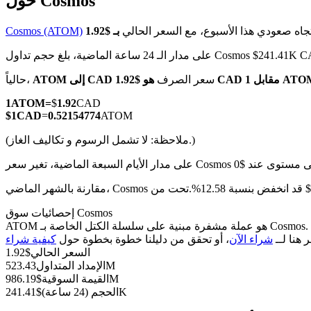
حول Cosmos
جاه صعودي هذا الأسبوع، مع السعر الحالي
Cosmos (ATOM)
 الـ 24 ساعة الماضية، بلغ حجم تداول Cosmos $241.41K CAD
العقود الآجلة لـ COIN-M
1.92 CAD مقابل 1 ATOM
سعر الصرف
ATOM إلى CAD
حالياً،
العقود الآجلة للعملات المشفرة
1
ATOM
=
$
1.92
CAD
$
1
CAD
=
0.52154774
ATOM
(ملاحظة: لا تشمل الرسوم و تكاليف الغاز.)
TradFi
مشتقات الأسهم والعملات الأجنبية والمعادن الثمينة والسلع
 من $-- CAD.
إحصائيات سوق Cosmos
ATOM هو عملة مشفرة مبنية على سلسلة الكتل الخاصة بـ Cosmos. لديها عرض أقصى قدره 0، مع إجمالي عرض حالي قدره 523.43M وعرض متداول قدره 523.43M، مما يمنحها قيمة سوقية قدرها 986.19M.
ر هنا لــ
شراء الآن
، أو تحقق من دليلنا خطوة بخطوة حول
السعر الحالي
$
1.92
523.43M
الإمداد المتداول
986.19M
القيمة السوقية
$
241.41K
الحجم (24 ساعة)
$