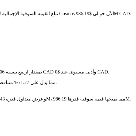
. مع عرض متداول قدره 523.43M ATOM، تبلغ القيمة السوقية الإجمالية لـ Cosmos الآن حوالي $986.19M CAD.
في آخر 24 ساعة، تقلب السعر بنسبة 1.02%، حيث وصل إلى أعلى مستوى عند $0 CAD وأدنى مستوى عند $0 CAD.
على مدار الأيام السبعة الماضية، تغير سعر Cosmos بمقدار ارتفع بنسبة 11.06%.
سنة بعد سنة، Cosmos قد تراجع بمقدار $-- CAD، مما يدل على 71.27% متناقص في القيمة.