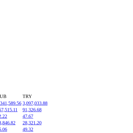
UB
TRY
,341,589.56
3,097,033.88
57,515.11
91,326.68
2.22
47.67
8,846.82
28,321.20
5.06
49.32