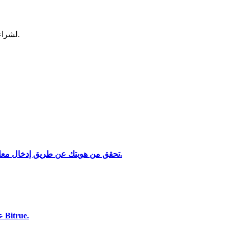
لشراء وبيع العملات المشفرة في أكثر بورصة آمنة.
تحقق من هويتك عن طريق إدخال معلوماتك الشخصية وتحميل بطاقة هوية صالحة تحتوي على صورة.
تحليل البيانات الضخمة بما في ذلك المعلومات التجارية، وما إلى ذلك.
استخدم مجموعة متنوعة من خيارات الدفع لشراء Cosmos على Bitrue.