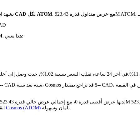
بـ $1.92 CAD لكل ATOM
يشهد ات
على مدار
. هذا يعني:
هو $
مقارنة بالشهر الماضي، Cosmos قد انخفض بنسبة 12.58%.تحت
بأمان وسهولة.
كيفية شراء Cosmos (ATOM)
انق