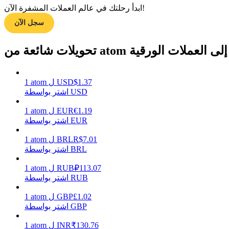
ابدأ رحلتك في عالم العملات المشفرة الآن!
سجل الآن
مرشد
تحويلات شائعة من atom إلى العملات الورقية
دليل المبتدئين للعقود الآجلة
1.37
$
USD
ل
atom
1
اشتر بواسطة USD
1.19
€
EUR
ل
atom
1
اشتر بواسطة EUR
7.01
R$
BRL
ل
atom
1
اشتر بواسطة BRL
استراتيجيات التداول
113.07
₽
RUB
ل
atom
1
تعلم كيفية البقاء مربحة
اشتر بواسطة RUB
1.02
£
GBP
ل
atom
1
اشتر بواسطة GBP
130.76
₹
INR
ل
atom
1