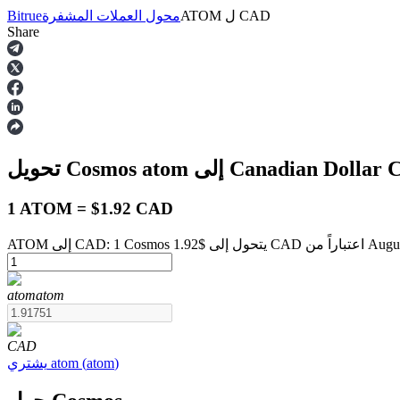
CAD
ل
ATOM
محول العملات المشفرة
Bitrue
Share
العقود الآجلة
إلى Canadian Dollar
atom
تحويل Cosmos
1 ATOM = $1.92 CAD
ن August 8 at 8:00 AM
العقود الآجلة USDT
atom
atom
العقود الآجلة باستخدام USDT كضمان
CAD
)
atom
(
atom
يشتري