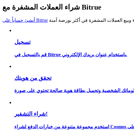
شراء العملات المشفرة مع Bitrue
كن متداول نسخ
استمتع بتقاسم الأرباح وعمولات نسخ التداول
أنشئ حساباً على Bitrue
تسجيل
قم بالتسجيل في Bitrue باستخدام عنوان بريدك الإلكتروني.
تحقق من هويتك
معلومة
شراء التشفير!