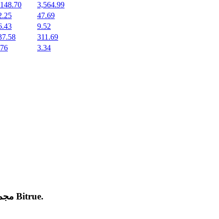
,148.70
3,564.99
2.25
47.69
6.43
9.52
37.58
311.69
.76
3.34
.
Bitrue
مجموعة من العملات المشفرة الجديدة المدرجة والرائجة على