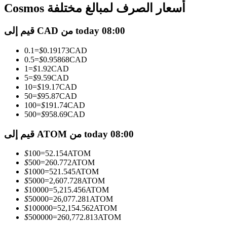
العقود الآجلة USDC
Cosmos أسعار الصرف لمبالغ مختلفة
العقود الآجلة باستخدام USDC كضمان
قيم إلى CAD من today 08:00
0.1
=
$
0.19173
CAD
0.5
=
$
0.95868
CAD
1
=
$
1.92
CAD
5
=
$
9.59
CAD
10
=
$
19.17
CAD
50
=
$
95.87
CAD
100
=
$
191.74
CAD
500
=
$
958.69
CAD
نسخ التداول
قيم إلى ATOM من today 08:00
انضم إلى أفضل المتداولين
$
100
=
52.154
ATOM
$
500
=
260.772
ATOM
$
1000
=
521.545
ATOM
$
5000
=
2,607.728
ATOM
$
10000
=
5,215.456
ATOM
$
50000
=
26,077.281
ATOM
$
100000
=
52,154.562
ATOM
$
500000
=
260,772.813
ATOM