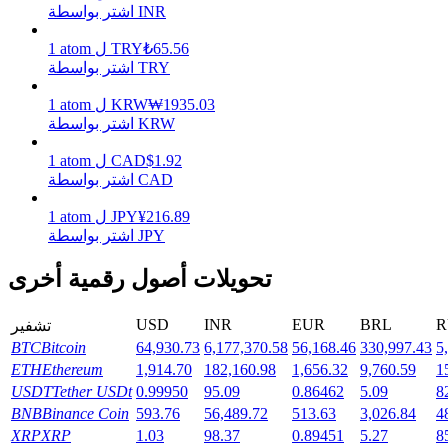
اشتر بواسطة INR
65.56
₺
TRY
ل
atom
1
يكسب
اشتر بواسطة TRY
1935.03
₩
KRW
ل
atom
1
اشتر بواسطة KRW
1.92
$
CAD
ل
atom
1
اشتر بواسطة CAD
216.89
¥
JPY
ل
atom
1
اشتر بواسطة JPY
خنزير الطاقة
تحويلات أصول رقمية أخرى
احصل على مكافآت تنافسية يوميًا
USD
INR
EUR
BRL
R
تشفير
BTC
Bitcoin
64,930.73
6,177,370.58
56,168.46
330,997.43
5
ETH
Ethereum
1,914.70
182,160.98
1,656.32
9,760.59
1
USDT
Tether USDt
0.99950
95.09
0.86462
5.09
8
BNB
Binance Coin
593.76
56,489.72
513.63
3,026.84
4
XRP
XRP
1.03
98.37
0.89451
5.27
8